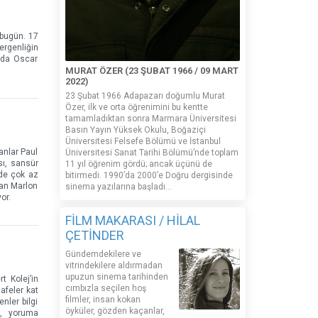
 bugün. 17
ergenliğin
ında Oscar
MURAT ÖZER (23 ŞUBAT 1966 / 09 MART
2022)
23 Şubat 1966 Adapazarı doğumlu Murat
Özer, ilk ve orta öğrenimini bu kentte
tamamladıktan sonra Marmara Üniversitesi
Basın Yayın Yüksek Okulu, Boğaziçi
Üniversitesi Felsefe Bölümü ve İstanbul
anlar Paul
Üniversitesi Sanat Tarihi Bölümü’nde toplam
sı, sansür
11 yıl öğrenim gördü; ancak üçünü de
nde çok az
bitirmedi. 1990’da 2000’e Doğru dergisinde
tan Marlon
sinema yazılarına başladı...
or.
FİLM MAKARASI / HİLAL
ÇETİNDER
Gündemdekilere ve
vitrindekilere aldırmadan
upuzun sinema tarihinden
t Kolej’in
cımbızla seçilen hoş
afeler kat
filmler, insan kokan
nler bilgi
öyküler, gözden kaçanlar,
k, yoruma