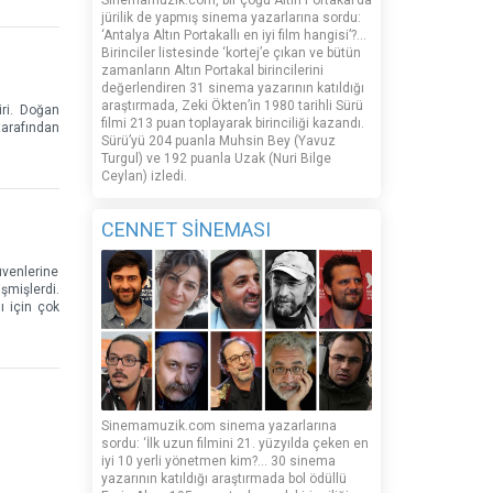
Sinemamuzik.com, bir çoğu Altın Portakal’da
jürilik de yapmış sinema yazarlarına sordu:
‘Antalya Altın Portakallı en iyi film hangisi’?...
Birinciler listesinde ‘kortej’e çıkan ve bütün
zamanların Altın Portakal birincilerini
değerlendiren 31 sinema yazarının katıldığı
araştırmada, Zeki Ökten’in 1980 tarihli Sürü
iri. Doğan
filmi 213 puan toplayarak birinciliği kazandı.
tarafından
Sürü’yü 204 puanla Muhsin Bey (Yavuz
Turgul) ve 192 puanla Uzak (Nuri Bilge
Ceylan) izledi.
CENNET SİNEMASI
üvenlerine
şmişlerdi.
ı için çok
Sinemamuzik.com sinema yazarlarına
sordu: ‘İlk uzun filmini 21. yüzyılda çeken en
iyi 10 yerli yönetmen kim?... 30 sinema
yazarının katıldığı araştırmada bol ödüllü