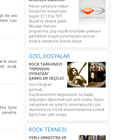
Kanun sanatçısı Hakan
Güngör’ün sunumuyla
i. Bir ara
bugün 22.15'te TRT
rlere ‘caz
Müzik'te ekrana gelen
Müziğin Kanunu
programına, pop müzik türündeki şarkılara
getirdikleri özgün yorumlarıyla tanınan
sürpriz sanatçılar konuk oluyor.
ÖZEL DOSYALAR
ii ki onun
ROCK TARİHİMİZİ
li, sıcak
'YERİNDEN
OYNATAN'
ŞARKILAR SEÇİLDİ
Yeni fotoğrafı
görmek,
müzikseverlerin beğenisinin ne kadar
değiştiğini öğrenmek için yerli rockta ‘bütün
zamanların en iyileri’ni sinemamuzik.com
‘Bira İçme
okurlarına ve müzik eleştirmenlerine sorduk.
r yarışma,
İlginç liste çıktı ortaya:
ROCK TEKNESİ
YERLİ ORKESTRA VE