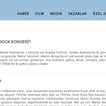
HABER
FİLM
MÜZİK
YAZARLAR
ÖZEL 
 ROCK KONSERİ'!
 Müzik Festivali’nin o zamanki adı İstanbul Festivali. Harbiye Açıkhava’da iki gec
rogramda. Macar hükümeti, ülkenin Avrupa’da en çok tanınan grubu olan ve İng
a’yı sık sık turneye gönderiyor. Sıra İstanbul’a gelmiş olmalı. Omega’yı yakın
FM’de bir, iki şarkısı çalıyor, o kadar.
A
an Hollywood yıldızı, uzun kariyerinde unutulmaz karakterlere hayat verdi ve Ray 
yı başardı. 1992’de sinemaya adım atan ve 1999’da Oliver Stone filmi Kazanma
reti yakalayan Foxx’un hayranları Collateral’den Zincirsiz’e, Miami Vice’dan B
aratma başarısını değerlendirerek bir liste hazırladı. Asıl adı Eric Marlon Bi