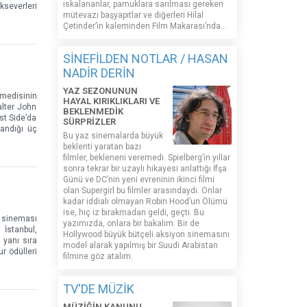
ıskalananlar, pamuklara sarılması gereken
severleri
mütevazı başyapıtlar ve diğerleri Hilal
Çetinder’in kaleminden Film Makarası’nda…
SİNEFİLDEN NOTLAR / HASAN
NADİR DERİN
YAZ SEZONUNUN
omedisinin
HAYAL KIRIKLIKLARI VE
alter John
BEKLENMEDİK
st Side’da
SÜRPRİZLER
zandığı üç
Bu yaz sinemalarda büyük
beklenti yaratan bazı
filmler, bekleneni veremedi. Spielberg’in yıllar
sonra tekrar bir uzaylı hikayesi anlattığı İfşa
Günü ve DC’nin yeni evreninin ikinci filmi
olan Supergirl bu filmler arasındaydı. Onlar
kadar iddialı olmayan Robin Hood’un Ölümü
ise, hiç iz bırakmadan geldi, geçti. Bu
n sineması
yazımızda, onlara bir bakalım. Bir de
 İstanbul,
Hollywood büyük bütçeli aksiyon sinemasını
 yanı sıra
model alarak yapılmış bir Suudi Arabistan
r ödülleri
filmine göz atalım.
TV'DE MÜZİK
MÜZİĞİN KANUNU