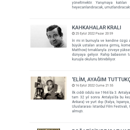
yöneltmektir. Yarışmaya katılan 
heyecanlandıracak, umutlandıracakt
KAHKAHALAR KRALI
25 Eylül 2022 Pazar 20:59
İri mi iri burnuyla ve kendine özgü 
büyük ustaları arasına girmiş, kome
Matthow) tırnaklarıyla zirveye yüks
dünyaya geliyor. Rahip babasının t
kuruşla okulunu bitirebiliyor.
'ELİM, AYAĞIM TUTTUK
16 Eylül 2022 Cuma 21:55
İlk ciddi ödülü ise 1966’da 3. Antal
tam 32 yıl sonra Antalya’da bu kez 
Ankara) ve yurt dışı (İtalya, İspany
Uluslararası İstanbul Film Festivali,
almıştı.