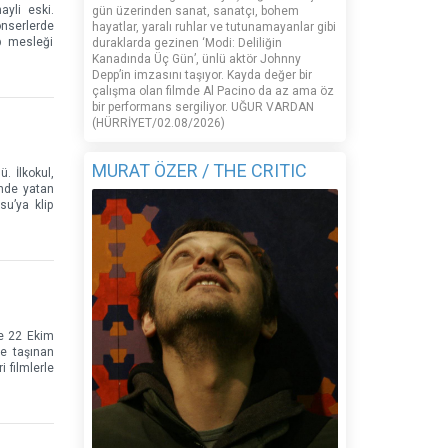
ayli eski.
gün üzerinden sanat, sanatçı, bohem
nserlerde
hayatlar, yaralı ruhlar ve tutunamayanlar gibi
p mesleği
duraklarda gezinen ‘Modi: Deliliğin
Kanadında Üç Gün’, ünlü aktör Johnny
Depp’in imzasını taşıyor. Kayda değer bir
çalışma olan filmde Al Pacino da az ama öz
bir performans sergiliyor. UĞUR VARDAN
(HÜRRİYET/02.08/2026)
MURAT ÖZER / THE CRITIC
. İlkokul,
ünde yatan
u’ya klip
de 22 Ekim
ye taşınan
 filmlerle