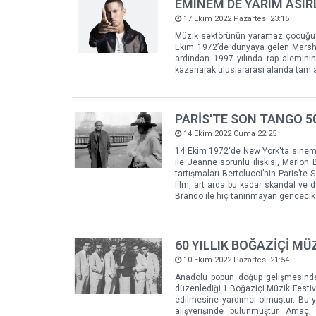
EMINEM DE YARIM ASIR
17 Ekim 2022 Pazartesi 23:15
Müzik sektörünün yaramaz çocuğu i
Ekim 1972’de dünyaya gelen Marsha
ardından 1997 yılında rap aleminin
kazanarak uluslararası alanda tam anl
PARİS'TE SON TANGO 5
14 Ekim 2022 Cuma 22:25
14 Ekim 1972'de New York'ta sinema 
ile Jeanne sorunlu ilişkisi, Marlon
tartışmaları Bertolucci’nin Paris’t
film, art arda bu kadar skandal ve 
Brando ile hiç tanınmayan gencecik M
60 YILLIK BOĞAZİÇİ MÜ
10 Ekim 2022 Pazartesi 21:54
Anadolu popun doğup gelişmesinde b
düzenlediği 1.Boğaziçi Müzik Festiv
edilmesine yardımcı olmuştur. Bu y
alışverişinde bulunmuştur. Amaç, 