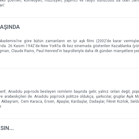
ekli şovmen, komedyen, müzisyen, yapımcı ve radyo sunucusu da olan Jami
rı’:
YAŞINDA
kademisi’ne göre bütün zamanların en iyi aşk filmi (2002’de karar vermişler
da. 26 Kasım 1942'de New York’ta ilk kez sinemada gösterilen Kazablanka (yö
gman, Claude Rains, Paul Henreid'in başrolleriyle daha ilk günden manşetlere ye
if, Anadolu pop-rockı besleyen isimlerin başında gelir; yalnız onları değil, pop
 ve arabeskçileri de. Anadolu pop/rock politize oldukça, şarkıcılar, gruplar Aşık M
ip Akbayram, Cem Karaca, Ersen, Apaşlar, Kardaşlar, Dadaşlar, Fikret Kızılok, Sel
r.
IN...