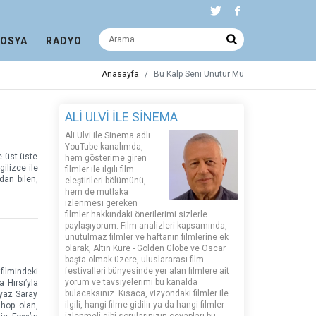
DOSYA
RADYO
Anasayfa
Bu Kalp Seni Unutur Mu
ALİ ULVİ İLE SİNEMA
Ali Ulvi ile Sinema adlı
YouTube kanalımda,
e üst üste
hem gösterime giren
ilizce ile
filmler ile ilgili film
dan bilen,
eleştirileri bölümünü,
hem de mutlaka
izlenmesi gereken
filmler hakkındaki önerilerimi sizlerle
paylaşıyorum. Film analizleri kapsamında,
unutulmaz filmler ve haftanın filmlerine ek
olarak, Altın Küre - Golden Globe ve Oscar
başta olmak üzere, uluslararası film
festivalleri bünyesinde yer alan filmlere ait
filmindeki
yorum ve tavsiyelerimi bu kanalda
 Hırsı’yla
bulacaksınız. Kısaca, vizyondaki filmler ile
eyaz Saray
ilgili, hangi filme gidilir ya da hangi filmler
shop olan,