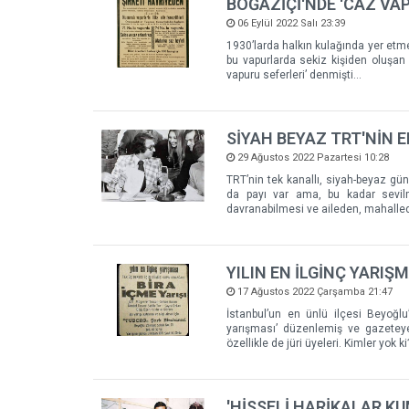
BOĞAZİÇİ'NDE 'CAZ VA
06 Eylül 2022 Salı 23:39
1930’larda halkın kulağında yer etm
bu vapurlarda sekiz kişiden oluşan 
vapuru seferleri’ denmişti…
SİYAH BEYAZ TRT'NİN 
29 Ağustos 2022 Pazartesi 10:28
TRT’nin tek kanallı, siyah-beyaz gün
da payı var ama, bu kadar sevilme
davranabilmesi ve aileden, mahalled
YILIN EN İLGİNÇ YARIŞ
17 Ağustos 2022 Çarşamba 21:47
İstanbul’un en ünlü ilçesi Beyoğlu’
yarışması’ düzenlemiş ve gazeteye 
özellikle de jüri üyeleri. Kimler yok ki
'HİSSELİ HARİKALAR K