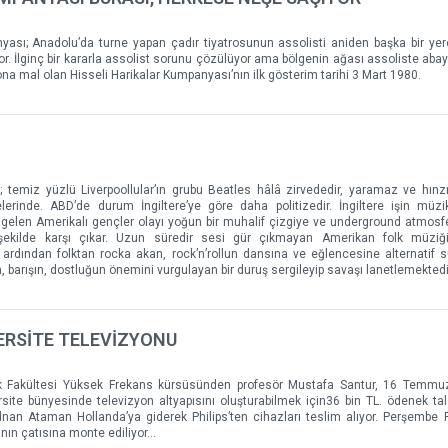
yası; Anadolu’da turne yapan çadır tiyatrosunun assolisti aniden başka bir yer
yor. İlginç bir kararla assolist sorunu çözülüyor ama bölgenin ağası assoliste abay
a mal olan Hisseli Harikalar Kumpanyası’nın ilk gösterim tarihi 3 Mart 1980.
; temiz yüzlü Liverpoollular’ın grubu Beatles hâlâ zirvededir, yaramaz ve hınzır
lerinde. ABD’de durum İngiltere’ye göre daha politizedir. İngiltere işin müz
ı gelen Amerikalı gençler olayı yoğun bir muhalif çizgiye ve underground atmosfe
ekilde karşı çıkar. Uzun süredir sesi gür çıkmayan Amerikan folk müziğ
 ardından folktan rocka akan, rock’n’rollun dansına ve eğlencesine alternatif
, barışın, dostluğun önemini vurgulayan bir duruş sergileyip savaşı lanetlemektedi
ERSİTE TELEVİZYONU
trik Fakültesi Yüksek Frekans kürsüsünden profesör Mustafa Santur, 16 Temmu
ite bünyesinde televizyon altyapısını oluşturabilmek için36 bin TL. ödenek tal
dnan Ataman Hollanda’ya giderek Philips’ten cihazları teslim alıyor. Perşembe 
sının çatısına monte ediliyor…