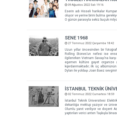
09 Ağustos 2022 Salı 19:16
Eserin adı Hisseli harikalar Kumpan
oluyor ve yerine birini bulma gereki
O günün parasıyla sekiz buçuk milyon
SENE 1968
27 Temmuz 2022 Çarşamba 18:42
Uzun yıllar öncesinden bir fotoğraf
Rolling Stones’un nefesi ise ense
ilgilenirken Vietnam Savaşı’na karş
egemen kültüre gayet organize ş
kıpırdanmaktadır; ilk üç albümünün
Dylan ile yoldaşı Joan Baez sevginin
İSTANBUL TEKNİK ÜNİV
02 Temmuz 2022 Cumartesi 18:59
İstanbul Teknik Üniversitesi Elek
dekanlığa mektup yazıyor ve ünivers
Olumlu yanıt veriliyor ve doçent A
yaptırılan verici anten Taşkışla bina