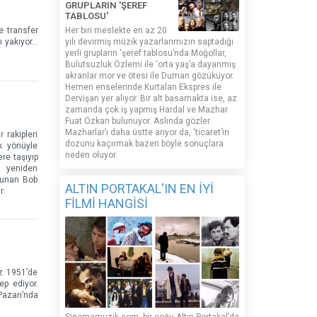
GRUPLARIN 'ŞEREF
TABLOSU'
e transfer
Her biri meslekte en az 20
ı yakıyor…
yılı devirmiş müzik yazarlarımızın saptadığı
yerli grupların ‘şeref tablosu’nda Moğollar,
Bulutsuzluk Özlemi ile ‘orta yaş’a dayanmış
akranlar mor ve ötesi ile Duman gözüküyor.
Hemen enselerinde Kurtalan Ekspres ile
Dervişan yer alıyor. Bir alt basamakta ise, az
zamanda çok iş yapmış Hardal ve Mazhar
Fuat Özkan bulunuyor. Aslında gözler
Mazharlar’ı daha üstte arıyor da, ‘ticaret’in
 rakipleri
dozunu kaçırmak bazen böyle sonuçlara
ik yönüyle
neden oluyor.
re taşıyıp
i yeniden
 sunan Bob
ALTIN PORTAKAL'IN EN İYİ
r.
FİLMİ HANGİSİ
z 1951’de
ep ediyor.
Pazarı’nda