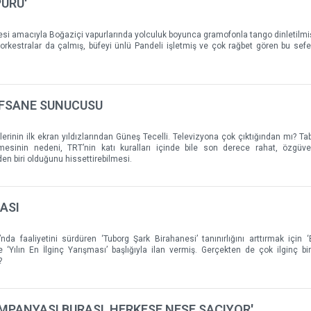
PURU'
esi amacıyla Boğaziçi vapurlarında yolculuk boyunca gramofonla tango dinletilmişt
orkestralar da çalmış, büfeyi ünlü Pandeli işletmiş ve çok rağbet gören bu sefe
EFSANE SUNUCUSU
lerinin ilk ekran yıldızlarından Güneş Tecelli. Televizyona çok çıktığından mı? Tab
sinin nedeni, TRT’nin katı kuralları içinde bile son derece rahat, özgüven
en biri olduğunu hissettirebilmesi.
MASI
nda faaliyetini sürdüren ‘Tuborg Şark Birahanesi’ tanınırlığını arttırmak için 
‘Yılın En İlginç Yarışması’ başlığıyla ilan vermiş. Gerçekten de çok ilginç bi
?
UMPANYASI BURASI, HERKESE NEŞE SAÇIYOR'