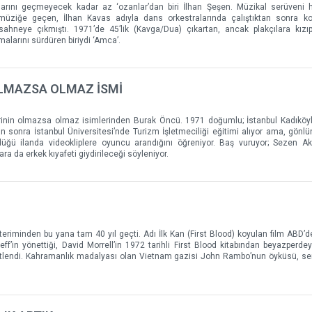
aklarını geçmeyecek kadar az ‘ozanlar’dan biri İlhan Şeşen. Müzikal serüveni h
müziğe geçen, İlhan Kavas adıyla dans orkestralarında çalıştıktan sonra ko
hneye çıkmıştı. 1971’de 45’lik (Kavga/Dua) çıkartan, ancak plakçılara kızı
alarını sürdüren biriydi ‘Amca’.
OLMAZSA OLMAZ İSMİ
erinin olmazsa olmaz isimlerinden Burak Öncü. 1971 doğumlu; İstanbul Kadıköylü
an sonra İstanbul Üniversitesi’nde Turizm İşletmeciliği eğitimi alıyor ama, gönl
ğü ilanda videokliplere oyuncu arandığını öğreniyor. Baş vuruyor; Sezen Aks
ara da erkek kıyafeti giydirileceği söyleniyor.
eriminden bu yana tam 40 yıl geçti. Adı İlk Kan (First Blood) koyulan film ABD’
ff’in yönettiği, David Morrell’in 1972 tarihli First Blood kitabından beyazperde
stlendi. Kahramanlık madalyası olan Vietnam gazisi John Rambo’nun öyküsü, seri