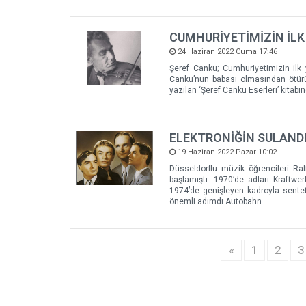
CUMHURİYETİMİZİN İLK
24 Haziran 2022 Cuma 17:46
Şeref Canku; Cumhuriyetimizin ilk 
Canku’nun babası olmasından ötürü
yazılan ‘Şeref Canku Eserleri’ kitabı
ELEKTRONİĞİN SULANDI
19 Haziran 2022 Pazar 10:02
Düsseldorflu müzik öğrencileri Ralf
başlamıştı. 1970’de adları Kraftwer
1974’de genişleyen kadroyla senteti
önemli adımdı Autobahn.
«
1
2
3