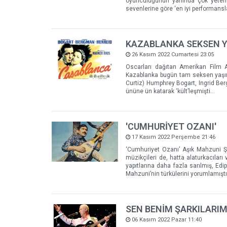
oyunculuğunun yanında çok yeten
sevenlerine göre ‘en iyi performansla
KAZABLANKA SEKSEN 
26 Kasım 2022 Cumartesi 23:05
Oscarları dağıtan Amerikan Film A
Kazablanka bugün tam seksen yaşın
Curtiz) Humphrey Bogart, Ingrid Ber
ününe ün katarak ‘kült’leşmişti…
'CUMHURİYET OZANI'
17 Kasım 2022 Perşembe 21:46
‘Cumhuriyet Ozanı’ Aşık Mahzuni Şer
müzikçileri de, hatta alaturkacıları
yapıtlarına daha fazla sarılmış, Ed
Mahzuni’nin türkülerini yorumlamıştı
SEN BENİM ŞARKILARIMS
06 Kasım 2022 Pazar 11:40