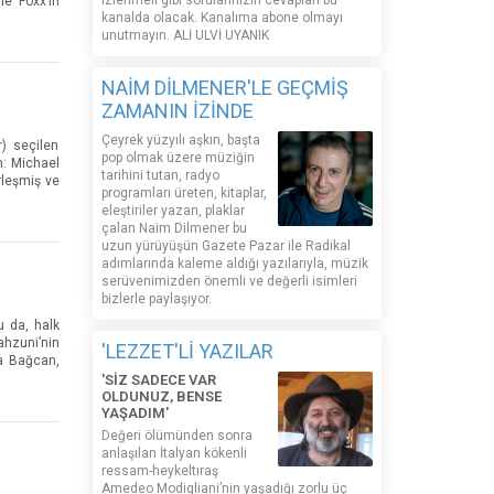
izlenmeli gibi sorularınızın cevapları bu
e Foxx’ın
kanalda olacak. Kanalıma abone olmayı
unutmayın. ALİ ULVİ UYANIK
NAİM DİLMENER'LE GEÇMİŞ
ZAMANIN İZİNDE
Çeyrek yüzyılı aşkın, başta
) seçilen
pop olmak üzere müziğin
n: Michael
tarihini tutan, radyo
rleşmiş ve
programları üreten, kitaplar,
eleştiriler yazan, plaklar
çalan Naim Dilmener bu
uzun yürüyüşün Gazete Pazar ile Radikal
adımlarında kaleme aldığı yazılarıyla, müzik
serüvenimizden önemli ve değerli isimleri
bizlerle paylaşıyor.
u da, halk
ahzuni’nin
'LEZZET'Lİ YAZILAR
da Bağcan,
'SİZ SADECE VAR
OLDUNUZ, BENSE
YAŞADIM'
Değeri ölümünden sonra
anlaşılan İtalyan kökenli
ressam-heykeltıraş
Amedeo Modigliani’nin yaşadığı zorlu üç