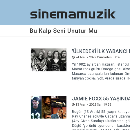
Bu Kalp Seni Unutur Mu
'ÜLKEDEKİ İLK YABANCI
24 Aralık 2022 Cumartesi 00:48
Yıl 1982; aylardan Haziran. İstanbul
Macar rock grubu Omega gözüküyor p
Macarca uzunçalarları bulunan Omeg
tanıyan çok kişi yok. Arada sırada TRT 
JAMIE FOXX 55 YAŞIND
13 Aralık 2022 Salı 19:33
Bugün (13 Aralık) 55. yaşını kutlay
Ray Charles rolüyle Oscar’a uzanma
(Any Given Sunday) uluslararası şöh
Düştü ‘ye ünlü oyuncunun karakter y