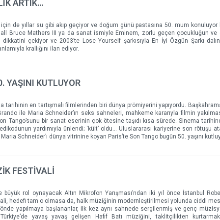
LIK ARTIK…
çin de yıllar su gibi akıp geçiyor ve doğum günü pastasına 50. mum konuluyor
ll Bruce Mathers III ya da sanat ismiyle Eminem, zorlu geçen çocukluğun ve 
 dikkatini çekiyor ve 2003’te Lose Yourself şarkısıyla En İyi Özgün Şarkı dal
amıyla krallığını ilan ediyor.
0. YAŞINI KUTLUYOR
tarihinin en tartışmalı filmlerinden biri dünya prömiyerini yapıyordu. Başkahram
 Brando ile Maria Schneider’ın seks sahneleri, mahkeme kararıyla filmin yakılma
e Son Tango’sunu bir sanat eserinin çok ötesine taşıdı kısa sürede. Sinema tarihi
dedikodunun yardımıyla ünlendi; ‘kült’ oldu… Uluslararası kariyerine son rötuşu a
aria Schneider’ı dünya vitrinine koyan Paris’te Son Tango bugün 50. yaşını kutluy
ZİK FESTİVALİ
üyük rol oynayacak Altın Mikrofon Yarışması’ndan iki yıl önce İstanbul Rober
ali, hedefi tam o olmasa da, halk müziğinin modernleştirilmesi yolunda ciddi mes
önde yapılmaya başlananlar, ilk kez aynı sahnede sergilenmiş ve genç müzisye
Türkiye’de yavaş yavaş gelişen Hafif Batı müziğini, taklitçilikten kurtarma