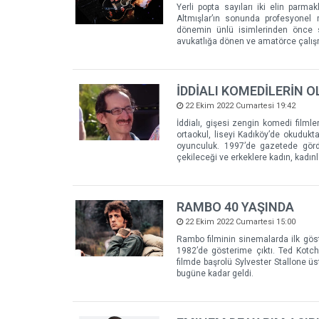
Yerli popta sayıları iki elin parm
Altmışlar’ın sonunda profesyonel 
dönemin ünlü isimlerinden önce sa
avukatlığa dönen ve amatörce çalışm
İDDİALI KOMEDİLERİN 
22 Ekim 2022 Cumartesi 19:42
İddialı, gişesi zengin komedi filml
ortaokul, liseyi Kadıköy’de okudukt
oyunculuk. 1997’de gazetede gördü
çekileceği ve erkeklere kadın, kadınl
RAMBO 40 YAŞINDA
22 Ekim 2022 Cumartesi 15:00
Rambo filminin sinemalarda ilk göst
1982’de gösterime çıktı. Ted Kotche
filmde başrolü Sylvester Stallone ü
bugüne kadar geldi.