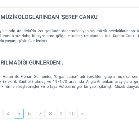
 MÜZİKOLOGLARINDAN 'ŞEREF CANKU'
yıllarında Anadolu’da zor şartlarda derlemeler yapmış müzik sevdalılarından b
 ismi biraz daha biliniyor ama gölgede kalmış ustalardan. Kızı Kumru Canku 
nda yaşamı şöyle özetleniyor:
RILMADIĞI GÜNLERDEN...
 Hutter ile Florian Schneider, ‘Organisation’ adı verdikleri grupla müzikal ser
k (Elektrik Santrali) olmuş ve 1971-73 arasında Anglo-Amerikan arayışlara giri
k ritmleri keşfetmişler ve ortaya Autobahn gibi bir yapıt çıkmıştı. Müzik dünyas
4
5
6
7
8
9
10
»