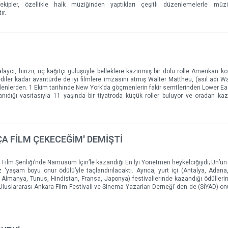
ekipler, özellikle halk müziğinden yaptıkları çeşitli düzenlemelerle müzik
ır.
alaycı, hınzır, üç kağıtçı gülüşüyle belleklere kazınmış bir dolu rolle Amerikan k
diler kadar avantürde de iyi filmlere imzasını atmış Walter Mattheu, (asıl adı W
elenlerden. 1 Ekim tarihinde New York’da göçmenlerin fakir semtlerinden Lower Ea
anıdığı vasıtasıyla 11 yaşında bir tiyatroda küçük roller buluyor ve oradan ka
ÇA FİLM ÇEKECEĞİM' DEMİŞTİ
ya Film Şenliği’nde Namusum İçin’le kazandığı En İyi Yönetmen heykelciğiydi; Ün’ü
‘yaşam boyu onur ödülü’yle taçlandırılacaktı. Ayrıca, yurt içi (Antalya, Adana,
a, Almanya, Tunus, Hindistan, Fransa, Japonya) festivallerinde kazandığı ödüllerin
 Uluslararası Ankara Film Festivali ve Sinema Yazarları Derneği’ den de (SİYAD) onu