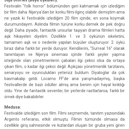
Juju Stories (Büyü Öyküleri):
Festivalin "folk horror" bölümünden geri kalmamak için izlediğim
bir film daha. Nijerya'dan bir korku filmi ilginç olabilir demiştim ama
ne yazık ki festivalde izlediğim 20 film içinde, en sona koymak
durumundayım. Aslında filmin türüne korku demek de pek doğru
değil. Daha ziyade, fantastik unsurlar taşıyan drama filmleri hatta
aşk hikayeleri diyelim. Özellikle 1. ve 3. öykünün iskeletini,
tamamen aşk ve o nedenle yapılan büyüler oluşturuyor. 2. öykü
biraz daha farklı bir yerde duruyor. Kendilerini, “Surreal 16” olarak
tanımlayan ve Nijerya sineması içinde farklı şeyler yapma
isteğinde olan yönetmenlerin çabaları ilgi çekici olsa da ortaya
çıkan film, o kadar ilgi çekici değil. Açıkçası yönetmenlik tarzlarını,
senaryoyu ve oyunculukları yetersiz buldum. Diyaloglar da çok
basmakalıp geldi. Locarno FF'de ana yarışmadaymış, başka
festivallerde de bazı ödüller almış ama benim için hayal kırıklığı
oldu. Yine de fantastik sevenler, bir yerlerde rastlarlarsa, farklı bir
örnek diye bakabilirler.
Medusa:
Festivalde izlediğim son film. Filmi seçmemde, tanıtım yazısındaki
Argento referansı, etkili olmuştu. Filmin tümünde olmasa da
özellikle giriş sahnesinde ve kızlardan oluşan bir gruba yeni giren