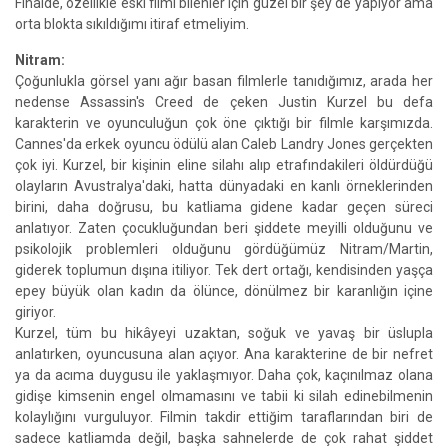
Finalde, özellikle eski filmi bilenler için güzel bir şey de yapıyor ama
orta blokta sıkıldığımı itiraf etmeliyim.
Nitram:
Çoğunlukla görsel yanı ağır basan filmlerle tanıdığımız, arada her
nedense Assassin's Creed de çeken Justin Kurzel bu defa
karakterin ve oyunculuğun çok öne çıktığı bir filmle karşımızda.
Cannes'da erkek oyuncu ödülü alan Caleb Landry Jones gerçekten
çok iyi. Kurzel, bir kişinin eline silahı alıp etrafındakileri öldürdüğü
olayların Avustralya'daki, hatta dünyadaki en kanlı örneklerinden
birini, daha doğrusu, bu katliama gidene kadar geçen süreci
anlatıyor. Zaten çocukluğundan beri şiddete meyilli olduğunu ve
psikolojik problemleri olduğunu gördüğümüz Nitram/Martin,
giderek toplumun dışına itiliyor. Tek dert ortağı, kendisinden yaşça
epey büyük olan kadın da ölünce, dönülmez bir karanlığın içine
giriyor.
Kurzel, tüm bu hikâyeyi uzaktan, soğuk ve yavaş bir üslupla
anlatırken, oyuncusuna alan açıyor. Ana karakterine de bir nefret
ya da acıma duygusu ile yaklaşmıyor. Daha çok, kaçınılmaz olana
gidişe kimsenin engel olmamasını ve tabii ki silah edinebilmenin
kolaylığını vurguluyor. Filmin takdir ettiğim taraflarından biri de
sadece katliamda değil, başka sahnelerde de çok rahat şiddet