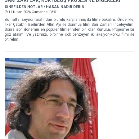
SARI ZARFLAR, KURTULUŞ PROJESİ VE DİĞERLERİ
SİNEFİLDEN NOTLAR / HASAN NADİR DERİN
11 Nisan 2026 Cumartesi 08:51
Bu hafta, seyirci tarafından olumlu karşılanmış iki filme bakalım. Öncelikle,
İlker Çatak’ın Berlin’den Altın Ayı ile dönmüş filmi Sarı Zarflar’ı inceleyelim.
Sonra son dönemin en popüler filmlerinden biri olan Kurtuluş Projesi’ne bir
göz atalım. Ve yazımızı, birbirine çok benzeyen iki aksiyon-korku filmi ile
bitirelim.