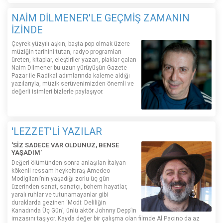
NAİM DİLMENER'LE GEÇMİŞ ZAMANIN
İZİNDE
Çeyrek yüzyılı aşkın, başta pop olmak üzere
müziğin tarihini tutan, radyo programları
üreten, kitaplar, eleştiriler yazan, plaklar çalan
Naim Dilmener bu uzun yürüyüşün Gazete
Pazar ile Radikal adımlarında kaleme aldığı
yazılarıyla, müzik serüvenimizden önemli ve
değerli isimleri bizlerle paylaşıyor.
'LEZZET'Lİ YAZILAR
'SİZ SADECE VAR OLDUNUZ, BENSE
YAŞADIM'
Değeri ölümünden sonra anlaşılan İtalyan
kökenli ressam-heykeltıraş Amedeo
Modigliani’nin yaşadığı zorlu üç gün
üzerinden sanat, sanatçı, bohem hayatlar,
yaralı ruhlar ve tutunamayanlar gibi
duraklarda gezinen ‘Modi: Deliliğin
Kanadında Üç Gün’, ünlü aktör Johnny Depp’in
imzasını taşıyor. Kayda değer bir çalışma olan filmde Al Pacino da az