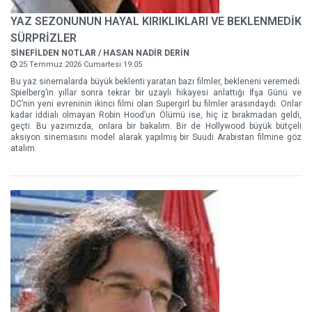
YAZ SEZONUNUN HAYAL KIRIKLIKLARI VE BEKLENMEDİK
SÜRPRİZLER
SİNEFİLDEN NOTLAR / HASAN NADİR DERİN
25 Temmuz 2026 Cumartesi 19:05
Bu yaz sinemalarda büyük beklenti yaratan bazı filmler, bekleneni veremedi.
Spielberg’in yıllar sonra tekrar bir uzaylı hikayesi anlattığı İfşa Günü ve
DC’nin yeni evreninin ikinci filmi olan Supergirl bu filmler arasındaydı. Onlar
kadar iddialı olmayan Robin Hood’un Ölümü ise, hiç iz bırakmadan geldi,
geçti. Bu yazımızda, onlara bir bakalım. Bir de Hollywood büyük bütçeli
aksiyon sinemasını model alarak yapılmış bir Suudi Arabistan filmine göz
atalım.