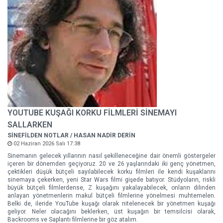
YOUTUBE KUŞAĞI KORKU FİLMLERİ SİNEMAYI
SALLARKEN
SİNEFİLDEN NOTLAR / HASAN NADİR DERİN
02 Haziran 2026 Salı 17:38
Sinemanın gelecek yıllarının nasıl şekilleneceğine dair önemli göstergeler
içeren bir dönemden geçiyoruz. 20 ve 26 yaşlarındaki iki genç yönetmen,
çektikleri düşük bütçeli sayılabilecek korku filmleri ile kendi kuşaklarını
sinemaya çekerken, yeni Star Wars filmi gişede batıyor. Stüdyoların, riskli
büyük bütçeli filmlerdense, Z kuşağını yakalayabilecek, onların dilinden
anlayan yönetmenlerin makul bütçeli filmlerine yönelmesi muhtemelen.
Belki de, ileride YouTube kuşağı olarak nitelenecek bir yönetmen kuşağı
geliyor. Neler olacağını beklerken, üst kuşağın bir temsilcisi olarak,
Backrooms ve Saplantı filmlerine bir göz atalım.