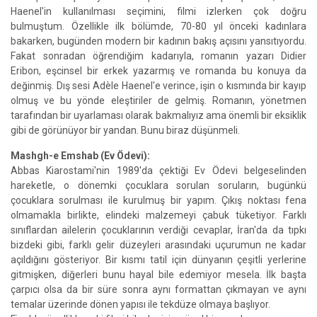
Haenel'in kullanılması seçimini, filmi izlerken çok doğru
bulmuştum. Özellikle ilk bölümde, 70-80 yıl önceki kadınlara
bakarken, bugünden modern bir kadının bakış açısını yansıtıyordu.
Fakat sonradan öğrendiğim kadarıyla, romanın yazarı Didier
Eribon, eşcinsel bir erkek yazarmış ve romanda bu konuya da
değinmiş. Dış sesi Adèle Haenel'e verince, işin o kısmında bir kayıp
olmuş ve bu yönde eleştiriler de gelmiş. Romanın, yönetmen
tarafından bir uyarlaması olarak bakmalıyız ama önemli bir eksiklik
gibi de görünüyor bir yandan. Bunu biraz düşünmeli.
Mashgh-e Emshab (Ev Ödevi):
Abbas Kiarostami'nin 1989'da çektiği Ev Ödevi belgeselinden
hareketle, o dönemki çocuklara sorulan soruların, bugünkü
çocuklara sorulması ile kurulmuş bir yapım. Çıkış noktası fena
olmamakla birlikte, elindeki malzemeyi çabuk tüketiyor. Farklı
sınıflardan ailelerin çocuklarının verdiği cevaplar, İran'da da tıpkı
bizdeki gibi, farklı gelir düzeyleri arasındaki uçurumun ne kadar
açıldığını gösteriyor. Bir kısmı tatil için dünyanın çeşitli yerlerine
gitmişken, diğerleri bunu hayal bile edemiyor mesela. İlk başta
çarpıcı olsa da bir süre sonra aynı formattan çıkmayan ve aynı
temalar üzerinde dönen yapısı ile tekdüze olmaya başlıyor.