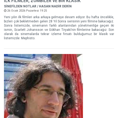
İLK FİLMLER, ZOMBİLER VE BİR KLASİK
SİNEFİLDEN NOTLAR / HASAN NADİR DERİN
26 Ocak 2026 Pazartesi 19:25
Yeni yılın ilk filmleri arka arkaya gelmeye devam ediyor. Bu hafta öncelikle,
bizleri çok bekletmeden gelen 28 Yıl Sonra serisinin yeni filmine bakacağız.
Sonra listemizde, sinemanın farklı alanlarından yönetmenliğe geçen iki
ismin, Scarlett Johansson ve Gökhan Tiryaki’nin filmlerine bakacağız. Son
olarak da sinemalarda tekrar izleme fırsatı bulduğumuz bir klasik var
listemizde: Mephisto.