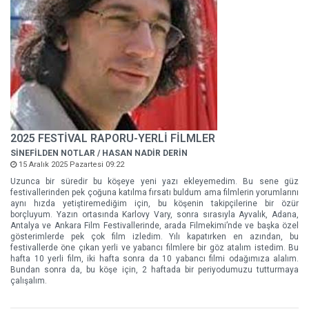
2025 FESTİVAL RAPORU-YERLİ FİLMLER
SİNEFİLDEN NOTLAR / HASAN NADİR DERİN
15 Aralık 2025 Pazartesi 09:22
Uzunca bir süredir bu köşeye yeni yazı ekleyemedim. Bu sene güz
festivallerinden pek çoğuna katılma fırsatı buldum ama filmlerin yorumlarını
aynı hızda yetiştiremediğim için, bu köşenin takipçilerine bir özür
borçluyum. Yazın ortasında Karlovy Vary, sonra sırasıyla Ayvalık, Adana,
Antalya ve Ankara Film Festivallerinde, arada Filmekimi’nde ve başka özel
gösterimlerde pek çok film izledim. Yılı kapatırken en azından, bu
festivallerde öne çıkan yerli ve yabancı filmlere bir göz atalım istedim. Bu
hafta 10 yerli film, iki hafta sonra da 10 yabancı filmi odağımıza alalım.
Bundan sonra da, bu köşe için, 2 haftada bir periyodumuzu tutturmaya
çalışalım.