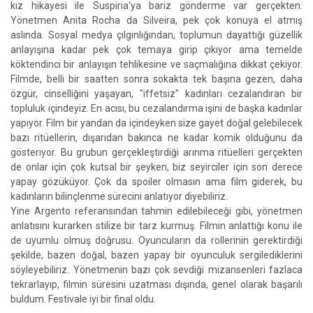
kız hikayesi ile Suspiria'ya bariz gönderme var gerçekten.
Yönetmen Anita Rocha da Silveira, pek çok konuya el atmış
aslında. Sosyal medya çılgınlığından, toplumun dayattığı güzellik
anlayışına kadar pek çok temaya girip çıkıyor ama temelde
köktendinci bir anlayışın tehlikesine ve saçmalığına dikkat çekiyor.
Filmde, belli bir saatten sonra sokakta tek başına gezen, daha
özgür, cinselliğini yaşayan, "iffetsiz" kadınları cezalandıran bir
topluluk içindeyiz. En acısı, bu cezalandırma işini de başka kadınlar
yapıyor. Film bir yandan da içindeyken size gayet doğal gelebilecek
bazı ritüellerin, dışarıdan bakınca ne kadar komik olduğunu da
gösteriyor. Bu grubun gerçekleştirdiği arınma ritüelleri gerçekten
de onlar için çok kutsal bir şeyken, biz seyirciler için son derece
yapay gözüküyor. Çok da spoiler olmasın ama film giderek, bu
kadınların bilinçlenme sürecini anlatıyor diyebiliriz.
Yine Argento referansından tahmin edilebileceği gibi, yönetmen
anlatısını kurarken stilize bir tarz kurmuş. Filmin anlattığı konu ile
de uyumlu olmuş doğrusu. Oyuncuların da rollerinin gerektirdiği
şekilde, bazen doğal, bazen yapay bir oyunculuk sergilediklerini
söyleyebiliriz. Yönetmenin bazı çok sevdiği mizansenleri fazlaca
tekrarlayıp, filmin süresini uzatması dışında, genel olarak başarılı
buldum. Festivale iyi bir final oldu.