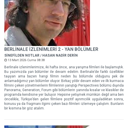
BERLİNALE İZLENİMLERİ 2 - YAN BÖLÜMLER
SİNEFİLDEN NOTLAR / HASAN NADİR DERİN
13 Mart 2026 Cuma 08:38
Berlinale izlenimlerimize, iki hafta önce, ana yarışma filmleri ile başlamıştık.
Bu yazımızda yan bölümler ile devam edelim. Berlinale’de farklı özellikler
taşıyan ama bazen hangi filmin neden bu bölümde olduğunu pek de
anlamadığımız yan bölümler oluyor. Birkaç yıldır devam eden ve ilk kurmaca
filmini çeken yönetmenlerin filmlerinin yarıştığı Perspectives bölümü dışında
Panorama, Generation, Forum gibi bölümlerin yanında kısalar ve klasikler de
programda kendisine yer buluyor. Hepsine yetişmek mümkün değil ama ben
öncelikle, Türkiye’den gelen filmlere pozitif ayrımcılık uyguladıktan sonra,
konusu ya da fragmanı ilgimi çeken bazı filmleri izlemeye çalıştım. Bunların
bir kısmına bir göz atalım.