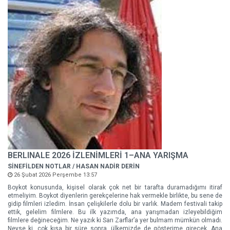
BERLINALE 2026 İZLENİMLERİ 1–ANA YARIŞMA
SİNEFİLDEN NOTLAR / HASAN NADİR DERİN
26 Şubat 2026 Perşembe 13:57
Boykot konusunda, kişisel olarak çok net bir tarafta duramadığımı itiraf
etmeliyim. Boykot diyenlerin gerekçelerine hak vermekle birlikte, bu sene de
gidip filmleri izledim. İnsan çelişkilerle dolu bir varlık. Madem festivali takip
ettik, gelelim filmlere. Bu ilk yazımda, ana yarışmadan izleyebildiğim
filmlere değineceğim. Ne yazık ki Sarı Zarflar’a yer bulmam mümkün olmadı.
Neyse ki, çok kısa bir süre sonra, ülkemizde de gösterime girecek. Ana