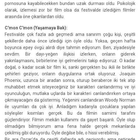
pornosuna kayabilecekken bundan uzak durması oldu. Psikolojik
olarak, izlemesi zor bir film olsa da festivalde izlediğim filmler
arasında öne çıkanlardan oldu.
C'mon C'mon (Yaşamaya Bak):
Festivalde çok fazla adı geçmedi ama sanırım çoğu kişi, çeşitli
şekillerde daha önce izlediği için öyle oldu. Yoksa, geçen hafta
boyunca epey övgü alırdı diye tahmin ediyorum. Ben, ziyadesiyle
sevdim. Bir dayı-yeğen ilişkisi izlerken, onların giderek
yakınlaşmasını, birbirlerine iyi gelmelerini takip ediyoruz. O kadar
doğal, o kadar sıcak bir film ki, sanki gerçekten bu ikili ile birlikte
şehirleri geziyor, onların duygularına ortak oluyoruz. Joaquin
Phoenix, uzunca bir aradan sonra, oturup beraberce iki tek atıp
muhabbet etmek isteyeceğiniz bir karakteri canlandırmış ve iyi
oyunculuğun, mutlaka uçlarda bir karakteri canlandırırken ortaya
çıkmayacağını da göstermiş. Yeğenini canlandıran Woody Norman
ile uyumları da çok iyi. Anladığım kadarıyla çocuklara yapılan
söyleşiler kısımları gerçek. Bu da filmin samimi tarafını
güçlendiriyor. Filmin mekân kullanımı da gayet başarılı. Öyle olup
olmadığını bilmiyorum ama fena halde gerçek mekanlarda
çekilmiş gibi duruyordu. Öyle değilse bile, o hissi verebilmiş.
Bir ara Oscar'da da çeşitli dallarda adı geçiyordu ama neticede