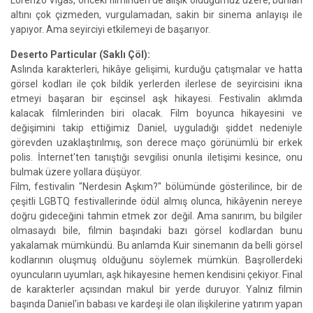
Lorenzo Vigas, önceki filminden de alışık olduğumuz üzere, bunları
altını çok çizmeden, vurgulamadan, sakin bir sinema anlayışı ile
yapıyor. Ama seyirciyi etkilemeyi de başarıyor.
Deserto Particular (Saklı Çöl):
Aslında karakterleri, hikâye gelişimi, kurduğu çatışmalar ve hatta
görsel kodları ile çok bildik yerlerden ilerlese de seyircisini ikna
etmeyi başaran bir eşcinsel aşk hikayesi. Festivalin aklımda
kalacak filmlerinden biri olacak. Film boyunca hikayesini ve
değişimini takip ettiğimiz Daniel, uyguladığı şiddet nedeniyle
görevden uzaklaştırılmış, son derece maço görünümlü bir erkek
polis. İnternet'ten tanıştığı sevgilisi onunla iletişimi kesince, onu
bulmak üzere yollara düşüyor.
Film, festivalin "Nerdesin Aşkım?" bölümünde gösterilince, bir de
çeşitli LGBTQ festivallerinde ödül almış olunca, hikâyenin nereye
doğru gideceğini tahmin etmek zor değil. Ama sanırım, bu bilgiler
olmasaydı bile, filmin başındaki bazı görsel kodlardan bunu
yakalamak mümkündü. Bu anlamda Kuir sinemanın da belli görsel
kodlarının oluşmuş olduğunu söylemek mümkün. Başrollerdeki
oyuncuların uyumları, aşk hikayesine hemen kendisini çekiyor. Final
de karakterler açısından makul bir yerde duruyor. Yalnız filmin
başında Daniel'in babası ve kardeşi ile olan ilişkilerine yatırım yapan