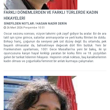
FARKLI DÖNEMLERDEN VE FARKLI TÜRLERDE KADIN
HİKAYELERİ
SİNEFİLDEN NOTLAR / HASAN NADİR DERİN
26 Mart 2026 Perşembe 10:51
Oscar sezonu sonrası, vizyon takvimi çok zayıf gidiyor bu aralar. Bir de ara
tatil işin içine girince, salonlar animasyonlar ve yerli korku filmleri ile doldu.
Birkaçı hariç, çoğunun da seviyesi pek üst düzey değil. Bu ortamda, pek
başarılı olmasalar da, bahsetmeye değecek dört film bulduk. Yeni bir
Frankenstein uyarlaması, 1001 Gece Masalları’na yeni bir bakış, iki iyi
oyuncusuna karşın hayal kırıklığı yaratan bir korku filmi ve 18. yüzyıldan
gelen bir tarikat liderinin hikayesi. Hepsinin ortak noktası, baş karakterlerinin
kadın olması ve çoğunlukla feminist bir anlatı kurmaya çalışmaları.