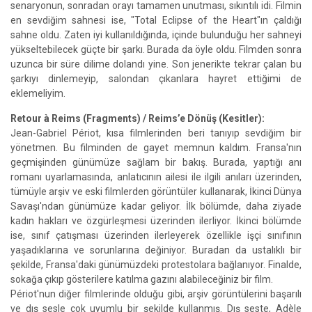
senaryonun, sonradan orayı tamamen unutması, sıkıntılı idi. Filmin
en sevdiğim sahnesi ise, "Total Eclipse of the Heart"ın çaldığı
sahne oldu. Zaten iyi kullanıldığında, içinde bulunduğu her sahneyi
yükseltebilecek güçte bir şarkı. Burada da öyle oldu. Filmden sonra
uzunca bir süre dilime dolandı yine. Son jenerikte tekrar çalan bu
şarkıyı dinlemeyip, salondan çıkanlara hayret ettiğimi de
eklemeliyim.
Retour à Reims (Fragments) / Reims’e Dönüş (Kesitler):
Jean-Gabriel Périot, kısa filmlerinden beri tanıyıp sevdiğim bir
yönetmen. Bu filminden de gayet memnun kaldım. Fransa'nın
geçmişinden günümüze sağlam bir bakış. Burada, yaptığı anı
romanı uyarlamasında, anlatıcının ailesi ile ilgili anıları üzerinden,
tümüyle arşiv ve eski filmlerden görüntüler kullanarak, İkinci Dünya
Savaşı'ndan günümüze kadar geliyor. İlk bölümde, daha ziyade
kadın hakları ve özgürleşmesi üzerinden ilerliyor. İkinci bölümde
ise, sınıf çatışması üzerinden ilerleyerek özellikle işçi sınıfının
yaşadıklarına ve sorunlarına değiniyor. Buradan da ustalıklı bir
şekilde, Fransa'daki günümüzdeki protestolara bağlanıyor. Finalde,
sokağa çıkıp gösterilere katılma gazını alabileceğiniz bir film.
Périot'nun diğer filmlerinde olduğu gibi, arşiv görüntülerini başarılı
ve dış sesle çok uyumlu bir şekilde kullanmış. Dış seste, Adèle