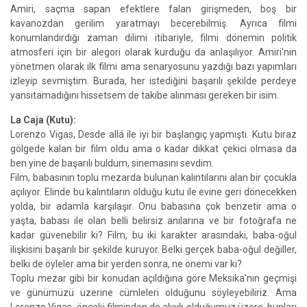
Amiri, saçma sapan efektlere falan girişmeden, boş bir
kavanozdan gerilim yaratmayı becerebilmiş. Ayrıca filmi
konumlandırdığı zaman dilimi itibariyle, filmi dönemin politik
atmosferi için bir alegori olarak kurduğu da anlaşılıyor. Amiri'nin
yönetmen olarak ilk filmi ama senaryosunu yazdığı bazı yapımları
izleyip sevmiştim. Burada, her istediğini başarılı şekilde perdeye
yansıtamadığını hissetsem de takibe alınması gereken bir isim.
La Caja (Kutu):
Lorenzo Vigas, Desde allá ile iyi bir başlangıç yapmıştı. Kutu biraz
gölgede kalan bir film oldu ama o kadar dikkat çekici olmasa da
ben yine de başarılı buldum, sinemasını sevdim.
Film, babasının toplu mezarda bulunan kalıntılarını alan bir çocukla
açılıyor. Elinde bu kalıntıların olduğu kutu ile evine geri dönecekken
yolda, bir adamla karşılaşır. Onu babasına çok benzetir ama o
yaşta, babası ile olan belli belirsiz anılarına ve bir fotoğrafa ne
kadar güvenebilir ki? Film, bu iki karakter arasındaki, baba-oğul
ilişkisini başarılı bir şekilde kuruyor. Belki gerçek baba-oğul değiller,
belki de öyleler ama bir yerden sonra, ne önemi var ki?
Toplu mezar gibi bir konudan açıldığına göre Meksika'nın geçmişi
ve günümüzü üzerine cümleleri olduğunu söyleyebiliriz. Ama