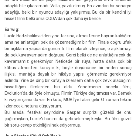
adaylık bile çıkaramadı. Valla, yazık olmuş. En azından bir senaryo
adaylığı, belki bir oyuncu adaylığı yakışırmış. Bu da bir kendini iyi
hisset filmi belki ama CODA'dan çok daha iyi bence.
Earwig:
Lucile Hadzihalilovic'den yine tarzına, atmosferine hayran kaldığım
ama ne anlattığını pek de çözemediğim bir film. Finale doğru ufak
bir açıklama yapsa da günün 5. filmi olarak izleyince, o açıklamayı
da pek kavrayamadım doğrusu. Gerçi belki de ne anlattığını çok da
kavramamız gerekmiyor. Neticede bir rüya, hatta daha çok bir
kâbus atmosferi kuruyor ki, böyle düşününce bir neden sonuç
ilişkisi, mantığa dayalı bir hikâye yapısı görmemiz gerekmiyor
aslında. Yine de dinç bir kafayla izlersem daha çok zevk alacağımı
hissettiğim filmlerden biri oldu. Yönetmenin önceki filmi,
Évolution'da da öyle olmuştu. Filmin Türkiye dağıtımcısı var. Demek
ki vizyon şansı da var. En kötü, MUBİ'ye falan gelir. O zaman tekrar
izlenecek, notunu düşüyorum.
Bu arada, festival seyircisine Gaspar sürprizi güzeldi de onu
çağırmışken, Lucile'i hanımı da getirselermiş keşke. Bu film, güzel
bir soru-cevap etkinliğini hak ediyormuş.