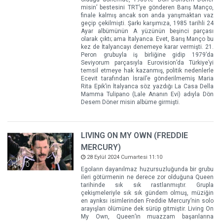
misin’ bestesini TRT’ye gönderen Barış Manço,
finale kalmış ancak son anda yarışmaktan vaz
geçip çekilmişti. Şarkı karşımıza, 1985 tarihli 24
Ayar albümünün A yüzünün beşinci parçası
olarak çıktı; ama İtalyanca. Evet, Barış Manço bu
kez de İtalyancayı denemeye karar vermişti. 21.
Peron grubuyla iş birliğine gidip 1979’da
Seviyorum parçasıyla Eurovision’da Türkiye’yi
temsil etmeye hak kazanmış, politik nedenlerle
Ecevit tarafından İsrail’e gönderilmemiş Maria
Rita Epik’in İtalyanca söz yazdığı La Casa Della
Mamma Tulipano (Lale Ananın Evi) adıyla Dön
Desem Döner misin albüme girmişti.
LIVING ON MY OWN (FREDDIE
MERCURY)
28 Eylül 2024 Cumartesi 11:10
Egoların dayanılmaz huzursuzluğunda bir grubu
ileri götürmenin ne derece zor olduğuna Queen
tarihinde sık sık rastlanmıştır. Grupla
çekişmeleriyle sık sık gündem olmuş, müziğin
en ayrıksı isimlerinden Freddie Mercury’nin solo
arayışları ölümüne dek sürüp gitmiştir. Living On
My Own, Queen’in muazzam başarılarına