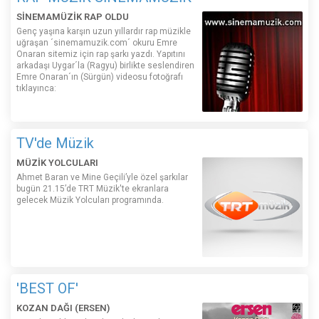
SİNEMAMÜZİK RAP OLDU
Genç yaşına karşın uzun yıllardır rap müzikle
uğraşan ´sinemamuzik.com´ okuru Emre
Onaran sitemiz için rap şarkı yazdı. Yapıtını
arkadaşı Uygar´la (Ragyu) birlikte seslendiren
Emre Onaran´ın (Sürgün) videosu fotoğrafı
tıklayınca:
TV'de Müzik
MÜZİK YOLCULARI
Ahmet Baran ve Mine Geçili’yle özel şarkılar
bugün 21.15’de TRT Müzik'te ekranlara
gelecek Müzik Yolcuları programında.
'BEST OF'
KOZAN DAĞI (ERSEN)