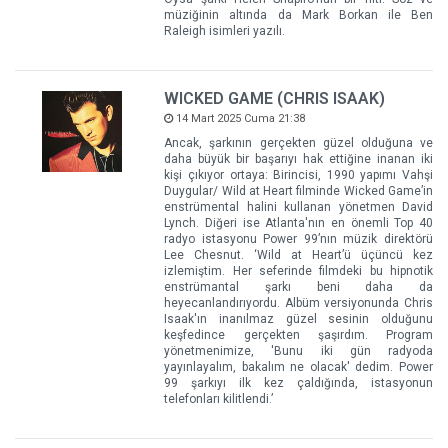
müziğinin altında da Mark Borkan ile Ben
Raleigh isimleri yazılı.
WICKED GAME (CHRIS ISAAK)
14 Mart 2025 Cuma 21:38
Ancak, şarkının gerçekten güzel olduğuna ve
daha büyük bir başarıyı hak ettiğine inanan iki
kişi çıkıyor ortaya: Birincisi, 1990 yapımı Vahşi
Duygular/ Wild at Heart filminde Wicked Game’in
enstrümental halini kullanan yönetmen David
Lynch. Diğeri ise Atlanta'nın en önemli Top 40
radyo istasyonu Power 99’nın müzik direktörü
Lee Chesnut. ‘Wild at Heart’ü üçüncü kez
izlemiştim. Her seferinde filmdeki bu hipnotik
enstrümantal şarkı beni daha da
heyecanlandırıyordu. Albüm versiyonunda Chris
Isaak'ın inanılmaz güzel sesinin olduğunu
keşfedince gerçekten şaşırdım. Program
yönetmenimize, 'Bunu iki gün radyoda
yayınlayalım, bakalım ne olacak' dedim. Power
99 şarkıyı ilk kez çaldığında, istasyonun
telefonları kilitlendi.’