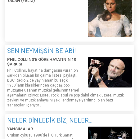
YALAN (YELİZ)
SEN NEYMİŞSİN BE ABİ!
PHIL COLLINS'E GÖRE HAYATININ 10
ŞARKISI
Phil Collins, hayatına damgasını vuran on
şarkıdan oluşan bir çalma listesi paylaştı.
BBC Radio 2'de yayınlanan bu seçki,
1960'ların klasiklerinden çağdaş pop
müziğine uzanan müzikal gelişimin temel
aşamalarını izliyor. Liste , rock, soul ve pop dahil olmak üzere, müzik
zevkini ve müzik anlayışını şekillendirmeye yardımcı olan bazı
sanatçıları içeriyor .
NELER DİNLEDİK BİZ, NELER...
YANSIMALAR
Grubun öyküsü 1980’de İTÜ Türk Sanat