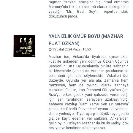
rağmen bireysel arayışları hiç ihmal etmemiş
Mercury'nin tek solo albümü olarak diskografine
yazdığı "Mr. Bad Guy’ın repertuarındaki
dokuzuncu parça.
YALNIZLIK ÖMÜR BOYU (MAZHAR
FUAT ÖZKAN)
15 Eylül 2024 Pazar 10:50
Mazhar ise, Ankara’da tiyatroda oynamakta.
Fuat ile askerden yeni dönmüş Özkan Uğur da
Şensoy’un Orta Oyuncularıyla birlikte sahnenin
bir köşesinde Şahları da Vururlar şarkılarının bir
bölümünü çift ses söylemekte. Vokalleri üst
düzeyde. Oyunda yer ala ala, zamanla hem
müzisyen, hem de oyuncu olarak sahneye
çıkıyorlar. Fuat’ın, İran Prensesi Süreyya’nın Şah
Rıza’ya erkek çocuk yani şahzade veremediği
için şah tarafından saraydan uzaklaştırıldığı
sahneye yazdığı ‘Gam Yeme Sen Ey Süreyya’
şarkısı ile Döndü Pervaneler’ oyunu izleyenlerin
diline yerleşiyor. Tiyatroya pilli büyük teyp getirip
gizlice kayıt edenler var şarkıları. Ankara’dan
gelip oyunu izleyen Mazhar da bu iki şarkıyı çok
seviyor ve kendince sözler yazıyor.