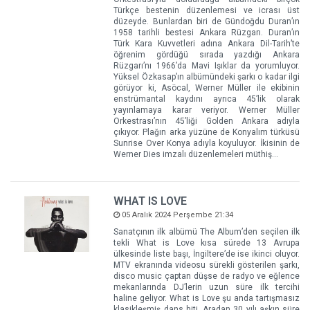
Türkçe bestenin düzenlemesi ve icrası üst
düzeyde. Bunlardan biri de Gündoğdu Duran’ın
1958 tarihli bestesi Ankara Rüzgarı. Duran’ın
Türk Kara Kuvvetleri adına Ankara Dil-Tarih’te
öğrenim gördüğü sırada yazdığı Ankara
Rüzgarı’nı 1966’da Mavi Işıklar da yorumluyor.
Yüksel Özkasap’ın albümündeki şarkı o kadar ilgi
görüyor ki, Asöcal, Werner Müller ile ekibinin
enstrümantal kaydını ayrıca 45’lik olarak
yayınlamaya karar veriyor. Werner Müller
Orkestrası’nın 45’liği Golden Ankara adıyla
çıkıyor. Plağın arka yüzüne de Konyalım türküsü
Sunrise Over Konya adıyla koyuluyor. İkisinin de
Werner Dies imzalı düzenlemeleri müthiş…
WHAT IS LOVE
05 Aralık 2024 Perşembe 21:34
Sanatçının ilk albümü The Album’den seçilen ilk
tekli What is Love kısa sürede 13 Avrupa
ülkesinde liste başı, İngiltere’de ise ikinci oluyor.
MTV ekranında videosu sürekli gösterilen şarkı,
disco music çaptan düşse de radyo ve eğlence
mekanlarında DJ’lerin uzun süre ilk tercihi
haline geliyor. What is Love şu anda tartışmasız
klasikleşmiş dans hiti. Aradan 30 yılı aşkın süre