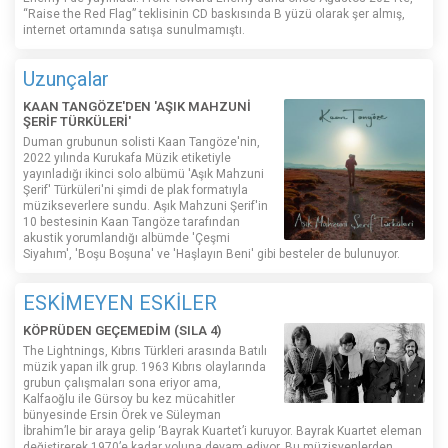
“Raise the Red Flag” teklisinin CD baskısında B yüzü olarak şer almış,
internet ortamında satışa sunulmamıştı.
Uzunçalar
KAAN TANGÖZE'DEN 'AŞIK MAHZUNİ
ŞERİF TÜRKÜLERİ'
Duman grubunun solisti Kaan Tangöze'nin,
2022 yılında Kurukafa Müzik etiketiyle
yayınladığı ikinci solo albümü 'Aşık Mahzuni
Şerif' Türküleri'ni şimdi de plak formatıyla
müzikseverlere sundu. Aşık Mahzuni Şerif'in
10 bestesinin Kaan Tangöze tarafından
akustik yorumlandığı albümde 'Çeşmi
Siyahım', 'Boşu Boşuna' ve 'Haşlayın Beni' gibi besteler de bulunuyor.
ESKİMEYEN ESKİLER
KÖPRÜDEN GEÇEMEDİM (SILA 4)
The Lightnings, Kıbrıs Türkleri arasında Batılı
müzik yapan ilk grup. 1963 Kıbrıs olaylarında
grubun çalışmaları sona eriyor ama,
Kalfaoğlu ile Gürsoy bu kez mücahitler
bünyesinde Ersin Örek ve Süleyman
İbrahim’le bir araya gelip ‘Bayrak Kuartet’i kuruyor. Bayrak Kuartet eleman
değiştirerek 1970’e kadar yoluna devam ediyor. Bu müzisyenlerden