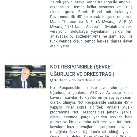
Zaireli şarkıcı Steve Banda Kalenga ile Angolalı
arkadaşları. Hemen kollar sıvanıyor ve ilk iş
olarak gruba Black Blood adı bulunuyor.
Devamında ilk 45’liğe olarak iki şarkı seçiliyor:
Marie Therese ile A.I.E. (A Mwana). A.I.E (A
Mwana) 1971 tarihli Aieaoa’nın Swahili dilindeki
versiyonu. Belçika’ya yayınlanan şarkıyı kim
anlayacak bu sözlerle? Ama ne gam; soul ile
funk yerinde olsun, tempo herkesi dansa davet
etsin, yeter.
NOT RESPONSIBLE (ŞEVKET
UĞURLUER VE ORKESTRASI)
07 Nisan 2025 Pazartesi 20:23
Not Responsible da işte aynı yılın şarkısı.
Uğurluer, o günlerde ABD ve Avrupa’yı kasıp
kavuran şarkıları Türkiye’de en iyi söyleyen isim
olarak biliniyor. Not Responsible şarkısını 45’lik
yapıyor. Yıllar sonra TRT’deki Anılarla Müzik
programına Not Responsible’ı jenerik şarkısı
olarak seçince, parça yeniden popüler hale
geliyor ve bir kez daha çok seviliyor. İnternete
koyulan bazı mesajlarda parçanın söz ve
müziğinin Şevket Uğurluer’e ait olduğu yazılı.
Oysa şarkı Helen Shapiro’nun bir hiti. Söz ve