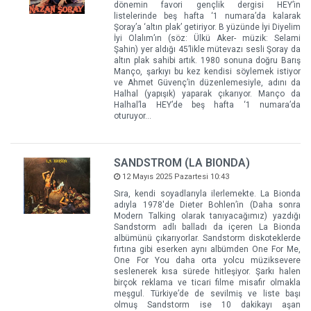
dönemin favori gençlik dergisi HEY’in
listelerinde beş hafta ‘1 numara’da kalarak
Şoray’a ‘altın plak’ getiriyor. B yüzünde İyi Diyelim
İyi Olalım’ın (söz: Ülkü Aker- müzik: Selami
Şahin) yer aldığı 45’likle mütevazı sesli Şoray da
altın plak sahibi artık. 1980 sonuna doğru Barış
Manço, şarkıyı bu kez kendisi söylemek istiyor
ve Ahmet Güvenç’in düzenlemesiyle, adını da
Halhal (yapışık) yaparak çıkarıyor. Manço da
Halhal’la HEY’de beş hafta ‘1 numara’da
oturuyor…
SANDSTROM (LA BIONDA)
12 Mayıs 2025 Pazartesi 10:43
Sıra, kendi soyadlarıyla ilerlemekte. La Bionda
adıyla 1978'de Dieter Bohlen’in (Daha sonra
Modern Talking olarak tanıyacağımız) yazdığı
Sandstorm adlı balladı da içeren La Bionda
albümünü çıkarıyorlar. Sandstorm diskoteklerde
fırtına gibi eserken aynı albümden One For Me,
One For You daha orta yolcu müziksevere
seslenerek kısa sürede hitleşiyor. Şarkı halen
birçok reklama ve ticari filme misafir olmakla
meşgul. Türkiye’de de sevilmiş ve liste başı
olmuş Sandstorm ise 10 dakikayı aşan