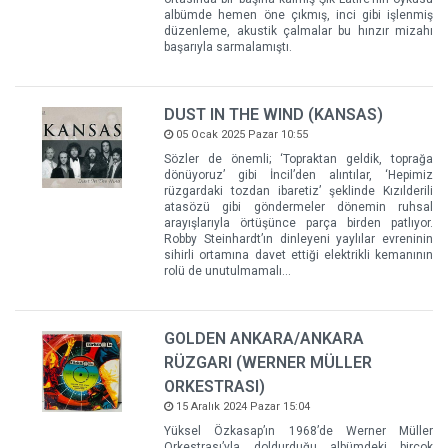
albümde hemen öne çıkmış, inci gibi işlenmiş
düzenleme, akustik çalmalar bu hınzır mizahı
başarıyla sarmalamıştı.
DUST IN THE WIND (KANSAS)
05 Ocak 2025 Pazar 10:55
Sözler de önemli; ‘Topraktan geldik, toprağa
dönüyoruz’ gibi İncil’den alıntılar, ‘Hepimiz
rüzgardaki tozdan ibaretiz’ şeklinde Kızılderili
atasözü gibi göndermeler dönemin ruhsal
arayışlarıyla örtüşünce parça birden patlıyor.
Robby Steinhardt’ın dinleyeni yaylılar evreninin
sihirli ortamına davet ettiği elektrikli kemanının
rolü de unutulmamalı…
GOLDEN ANKARA/ANKARA
RÜZGARI (WERNER MÜLLER
ORKESTRASI)
15 Aralık 2024 Pazar 15:04
Yüksel Özkasap’ın 1968’de Werner Müller
Orkestrası’yla doldurduğu albümdeki birçok