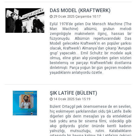
DAS MODEL (KRAFTWERK)
29 Ocak 2025 Çarşamba 10:17
Eylül 1978’de gelen Die Mensch Machine (The
Man Machine) albümü, grubun melodi
zenginliğiyle makinelerin ilginç, hassas bir
füzyonuydu. Albümün repertuvarındaki Das
Modell gelecekte Kraftwerk'in en popüler şarkısı
olacak, Kraftwerk'i Almanya'dan çıkarıp 'Avrupalı
grup' yapacaktı... Emil Schultz bir modele aşık
olmuş, eline gitarı alıp yüreğinden gelen sözleri
bestelemiş ve parçayı Kraftwerk’teki dostlarına
dinletmişti. Parça yoğun bir gün geçiren modelin
yaşadıklarını anlatıyordu özetle.
ŞIK LATİFE (BÜLENT)
14 Ocak 2025 Salı 15:19
Bülent Ortaçgil pek önemsemese de en sevilen,
hiç eskimeyen şarkılarından oldu Şık Latife. Belki
diğerleri gibi derin mesajları ya da entelektüel
tadı yoktu ama bir sinema filmi, videoklip gibi
akıp gidiyordu gözler önünde kentli kadının
yalnızlığı, mutsuzluğu, rutini. Kalabalıkların
ortasında bir başına kalmış Şık Latife’nin öyküsü