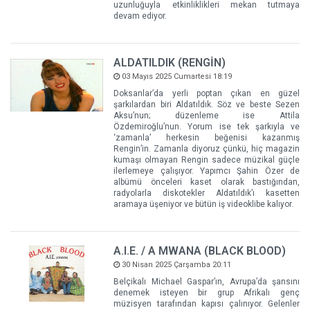
uzunluğuyla etkinliklikleri mekan tutmaya
devam ediyor.
ALDATILDIK (RENGİN)
03 Mayıs 2025 Cumartesi 18:19
Doksanlar’da yerli poptan çıkan en güzel
şarkılardan biri Aldatıldık. Söz ve beste Sezen
Aksu’nun; düzenleme ise Attila
Özdemiroğlu’nun. Yorum ise tek şarkıyla ve
‘zamanla’ herkesin beğenisi kazanmış
Rengin’in. Zamanla diyoruz çünkü, hiç magazin
kumaşı olmayan Rengin sadece müzikal güçle
ilerlemeye çalışıyor. Yapımcı Şahin Özer de
albümü önceleri kaset olarak bastığından,
radyolarla diskotekler Aldatıldık’ı kasetten
aramaya üşeniyor ve bütün iş videoklibe kalıyor.
A.I.E. / A MWANA (BLACK BLOOD)
30 Nisan 2025 Çarşamba 20:11
Belçikalı Michael Gaspar’ın, Avrupa’da şansını
denemek isteyen bir grup Afrikalı genç
müzisyen tarafından kapısı çalınıyor. Gelenler