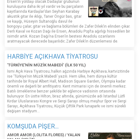
Ersen’in yoldaşı olacak Dadaşlar grubunun
kuruluşuna daha iki yıl vardır ve bu parçaların
kayıtlarında Kardaşlar’dan Seyhan Karabay
akustik gitar ile ıklığı, Taner Öngür bas, gitar
ve kaşığı, Hüseyin Sultanoğlu davul ile
bongoyu çalar; gitar ve bağlama bölümleri de Zafer Dilek’in elinden çıkar.
Derli Kaval ve Kozan Dağı ile Ersen, Anadolu Pop’ta ağırlığı hissedilen bir
isimdir artık. Kozan Dağı’na Ersen’in bestesi Anadolu ozanlarını
aratmayacak derecede başarılıdır; Zafer Dilek’in düzenlemesi de.
HARBİYE AÇIKHAVA TİYATROSU
'TÜRKİYE'NİN MÜZİK MABEDİ' (İLK 50 YIL)
İsmi Açık Hava Tiyatrosu; halkın ağzında Harbiye Açıkhava; kartvizitinde
ise ‘Türkiye’nin Müzik Mabedi’ yazılı. Hem ülke, hem dünya kültür
tarihinde bir Royal Albert Hall, Madison Square Garden, Olympia kadar
önemli ve değerli bir amfitiyatro. Kent mimarisi için de önemli merkez.
Batılı örneklerine benzer şekilde bir eğlence vadisinin ortasında
bulunuyor. En üstte Hilton, biraz altında, günümüzde adı İstanbul Lütfi
Kırdar Uluslararası Kongre ve Sergi Sarayı olmuş meşhur Spor ve Sergi
Sarayı, Açıkhava Tiyatrosu, Küçük Çiftlik Park lunaparkı ve ismi sürekli
değişen stadyum…
KOMŞUDA PİŞER...
AMOR AMOR (LOLITA FLORES) / YALAN