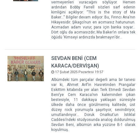
vermeyenleri vuracağını söylüyor. Hemen
ardından Bobby Farrell sözleri sarf edenin
kimliğini açıklıyor: “This is the story of Ma
Baker…” Bilgiler devam ediyor: Bu, Fırıncı Ana’nın
Hikayesidir. Şikago’nun en acımasız hatununun.
Acımadan adam vurur, para için banka soyar…
Dört oğlu da acımasızdır; Ma Baker’ın onlara tek
öğüdü ‘Kimseyi ardınızda bırakmayın’dır...
SEVDAN BENİ (CEM
KARACA/DERVİŞAN)
17 Şubat 2025 Pazartesi 19:57
Albümdeki tüm parçalar değerli ama bir tanesi
var ki, Ahmet Arif’in Hasretinden Prangalar
Eskittim kitabında yer alan Terk Etmedi Sevdan
Beni’ye Cem Karaca’nın kaleminden çıkan
bestesiyle, 11 dakikaya yaklaşan süresiyle
ülkede daha önce görülmemiş kalitede, üst
düzey rock yorumuyla şaşırtıyor, sevindiriyor,
umutlandırıyor... Doruk Onatkut’un İstiklal
Caddesi’ndeki stüdyosunda analog doldurulmuş
Sevdan Beni, albümün arka yüzüne B-1 olarak
koyulmuş.