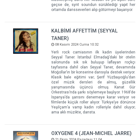
geçse de, synt soundun sürüklediği yapıt her
ortamda dansseverleri alıp götürmeyi başarıyor.
KALBİMİ AFFETTİM (SEYYAL
TANER)
08 Kasım 2024 Cuma 10:32
Yerli rock camiasının ilk kadın üyelerinden
Seyyal Taner. İstanbul Elmadağ’daki bir otelin
salonunda sık sık buluşup laflayan roçkçı
tayfasına dahil olan Seyyal Taner, devamında
Moğollar’ın bir konserine dansıyla destek veriyor.
Klasik bale eğitimi var; Şerif Yüzbaşıoğlu’dan
özel müzik dersleri de almış, güzellik
yarışmasında üçüncü olmuş. Kanat Gür
Orkestrası’nda şarkı söylemeye başlıyor. 1968’de
İspanya’da şansını denemeye karar veriyor ve
filmlerde küçük roller alıyor. Türkiye’ye dönünce
Yeşilçam’a vamp kadın rolleriyle dahil oluyor;
ama aklı müzikte, dansta.
OXYGENE 4 (JEAN-MICHEL JARRE)
21 Ekim 2024 Pazartesi 11:04