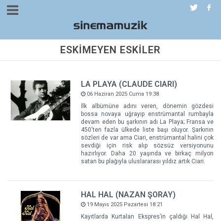
ESKİMEYEN ESKİLER
LA PLAYA (CLAUDE CIARI)
06 Haziran 2025 Cuma 19:38
İlk albümüne adını veren, dönemin gözdesi
bossa novaya uğrayıp enstrümantal rumbayla
devam eden bu şarkının adı La Playa; Fransa ve
450'ten fazla ülkede liste başı oluyor. Şarkının
sözleri de var ama Ciari, enstrümantal halini çok
sevdiği için risk alıp sözsüz versiyonunu
hazırlıyor. Daha 20 yaşında ve birkaç milyon
satan bu plağıyla uluslararası yıldız artık Ciari.
HAL HAL (NAZAN ŞORAY)
19 Mayıs 2025 Pazartesi 18:21
Kayıtlarda Kurtalan Ekspres’in çaldığı Hal Hal,