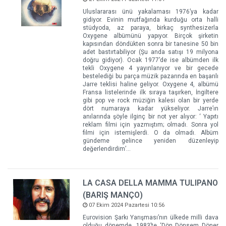
Uluslararası ünü yakalaması 1976’ya kadar
gidiyor. Evinin mutfağında kurduğu orta halli
stüdyoda, az paraya, birkaç synthesizerla
Oxygene albümünü yapıyor. Birçok şirketin
kapısından döndükten sonra bir tanesine 50 bin
adet bastırtabiliyor (Şu anda satışı 19 milyona
doğru gidiyor). Ocak 1977’de ise albümden ilk
tekli Oxygene 4 yayınlanıyor ve bir gecede
bestelediği bu parça müzik pazarında en başarılı
Jarre teklisi haline geliyor. Oxygene 4, albümü
Fransa listelerinde ilk sıraya taşırken, İngiltere
gibi pop ve rock müziğin kalesi olan bir yerde
dört numaraya kadar yükseliyor. Jarre’ın
anılarında şöyle ilginç bir not yer alıyor: ‘ Yapıtı
reklam filmi için yazmıştım; olmadı. Sonra yol
filmi için istemişlerdi. O da olmadı. Albüm
gündeme gelince yeniden düzenleyip
değerlendirdim’...
LA CASA DELLA MAMMA TULIPANO
(BARIŞ MANÇO)
07 Ekim 2024 Pazartesi 10:56
Eurovision Şarkı Yarışması’nın ülkede milli dava
olduğu dönemde, 1983’te ‘Dön Dönsem Döner