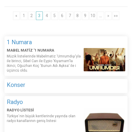
«
1
2
3
4
5
6
7
8
9
10
…
»
»»
1 Numara
MABEL MATİZ '1 NUMARA
Müzik listelerinde Mabelmatiz ‘Umrumdışı'yla
ile birinci, Sibel Can ile Eypio 'Kıyamam'la
ikinci, Oğuzhan Koç 'Bunun Adı Aşksa' ile i
üçüncü oldu.
Konser
Radyo
RADYO LİSTESİ
Türkiye´nin büyük kentlerinde yayında olan
radyo kanallarının geniş listesi