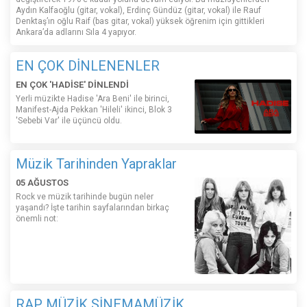
Aydın Kalfaoğlu (gitar, vokal), Erdinç Gündüz (gitar, vokal) ile Rauf
Denktaş’ın oğlu Raif (bas gitar, vokal) yüksek öğrenim için gittikleri
Ankara’da adlarını Sıla 4 yapıyor.
EN ÇOK DİNLENENLER
EN ÇOK 'HADİSE' DİNLENDİ
Yerli müzikte Hadise 'Ara Beni' ile birinci,
Manifest-Ajda Pekkan 'Hileli' ikinci, Blok 3
'Sebebi Var' ile üçüncü oldu.
Müzik Tarihinden Yapraklar
05 AĞUSTOS
Rock ve müzik tarihinde bugün neler
yaşandı? İşte tarihin sayfalarından birkaç
önemli not:
RAP MÜZİK SİNEMAMÜZİK