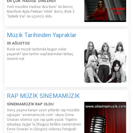
EN ÇOK 'HADİSE' DİNLENDİ
Yerli müzikte Hadise 'Ara Beni' ile birinci,
Manifest-Ajda Pekkan 'Hileli' ikinci, Blok 3
'Sebebi Var' ile üçüncü oldu.
Müzik Tarihinden Yapraklar
05 AĞUSTOS
Rock ve müzik tarihinde bugün neler
yaşandı? İşte tarihin sayfalarından birkaç
önemli not:
RAP MÜZİK SİNEMAMÜZİK
SİNEMAMÜZİK RAP OLDU
Genç yaşına karşın uzun yıllardır rap müzikle
uğraşan ´sinemamuzik.com´ okuru Emre
Onaran sitemiz için rap şarkı yazdı. Yapıtını
arkadaşı Uygar´la (Ragyu) birlikte seslendiren
Emre Onaran´ın (Sürgün) videosu fotoğrafı