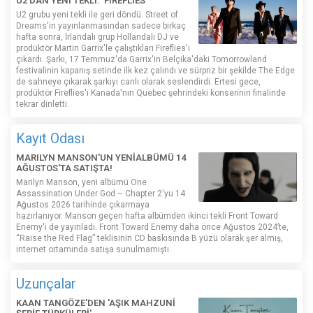
U2'DAN YENİ TEKLİ: 'FIREFLIES'
U2 grubu yeni tekli ile geri döndü. Street of
Dreams'in yayınlanmasından sadece birkaç
hafta sonra, İrlandalı grup Hollandalı DJ ve
prodüktör Martin Garrix'le çalıştıkları Fireflies'ı
çıkardı. Şarkı, 17 Temmuz'da Garrix'in Belçika'daki Tomorrowland
festivalinin kapanış setinde ilk kez çalındı ​​ve sürpriz bir şekilde The Edge
de sahneye çıkarak şarkıyı canlı olarak seslendirdi. Ertesi gece,
prodüktör Fireflies'ı Kanada'nın Quebec şehrindeki konserinin finalinde
tekrar dinletti.
Kayıt Odası
MARILYN MANSON'UN YENİALBÜMÜ 14
AĞUSTOS'TA SATIŞTA!
Marilyn Manson, yeni albümü One
Assassination Under God – Chapter 2'yu 14
Ağustos 2026 tarihinde çıkarmaya
hazırlanıyor. Manson geçen hafta albümden ikinci tekli Front Toward
Enemy'i de yayınladı. Front Toward Enemy daha önce Ağustos 2024’te,
“Raise the Red Flag” teklisinin CD baskısında B yüzü olarak şer almış,
internet ortamında satışa sunulmamıştı.
Uzunçalar
KAAN TANGÖZE'DEN 'AŞIK MAHZUNİ