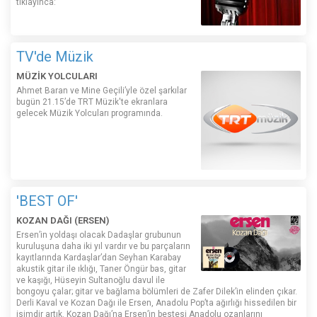
tıklayınca:
TV'de Müzik
MÜZİK YOLCULARI
Ahmet Baran ve Mine Geçili’yle özel şarkılar
bugün 21.15’de TRT Müzik'te ekranlara
gelecek Müzik Yolcuları programında.
'BEST OF'
KOZAN DAĞI (ERSEN)
Ersen’in yoldaşı olacak Dadaşlar grubunun
kuruluşuna daha iki yıl vardır ve bu parçaların
kayıtlarında Kardaşlar’dan Seyhan Karabay
akustik gitar ile ıklığı, Taner Öngür bas, gitar
ve kaşığı, Hüseyin Sultanoğlu davul ile
bongoyu çalar; gitar ve bağlama bölümleri de Zafer Dilek’in elinden çıkar.
Derli Kaval ve Kozan Dağı ile Ersen, Anadolu Pop’ta ağırlığı hissedilen bir
isimdir artık. Kozan Dağı’na Ersen’in bestesi Anadolu ozanlarını