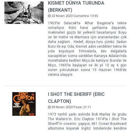
KISMET DÜNYA TURUNDA
(BERKANT)
22 Nisan 2023 Cumartesi 13:45
1963’te Salacak’ta Athar Beşpınar’a tekne
ısmarlıyor. Kötü hava şartlarına dayanıklı,
makineleri güçlü bir yelkenli tasarlanıyor. Boyu
on bir metre ve Marmara için arananlardan çok
daha sağlam… Hedef, dünya turu çünkü. Sadun
Boro ile eşi Oda, Kısmet adını verdikleri tekne ile
yola koyuluyor. Fırtınalarla, dev dalgalarla
savaştıktan sonra vardıkları Kanarya Adaları’nda
mürettabata kedileri Miço da katılıyor. Borolar ile
Miço, 1965’te başlayan ve iki yıl 10 ay 6 gün
süren yolculuktan sonra 15 Haziran 1968’de
vatana ulaşıyor.
I SHOT THE SHERIFF (ERIC
CLAPTON)
09 Nisan 2023 Pazar 21:11
1973 tarihli şarkı aslında Bob Marley ile grubu
The Wailers'ın. Eric Clapton 1974'te I Shot The
Sheriff'in coverını yapıyor, 461 Ocean Boulevard
albümüne koyarak İngiliz listelerinde kendine