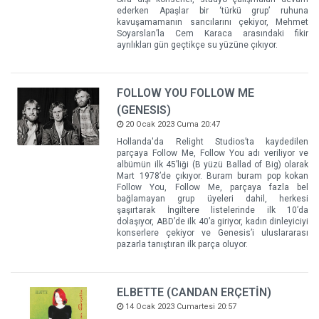
ederken Apaşlar bir ‘türkü grup’ ruhuna
kavuşamamanın sancılarını çekiyor, Mehmet
Soyarslan’la Cem Karaca arasındaki fikir
ayrılıkları gün geçtikçe su yüzüne çıkıyor.
FOLLOW YOU FOLLOW ME
(GENESIS)
20 Ocak 2023 Cuma 20:47
Hollanda'da Relight Studios’ta kaydedilen
parçaya Follow Me, Follow You adı veriliyor ve
albümün ilk 45’liği (B yüzü Ballad of Big) olarak
Mart 1978’de çıkıyor. Buram buram pop kokan
Follow You, Follow Me, parçaya fazla bel
bağlamayan grup üyeleri dahil, herkesi
şaşırtarak İngiltere listelerinde ilk 10’da
dolaşıyor, ABD’de ilk 40’a giriyor, kadın dinleyiciyi
konserlere çekiyor ve Genesis’i uluslararası
pazarla tanıştıran ilk parça oluyor.
ELBETTE (CANDAN ERÇETİN)
14 Ocak 2023 Cumartesi 20:57