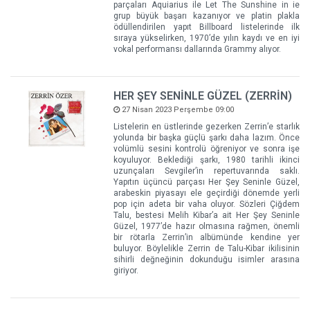
parçaları Aquiarius ile Let The Sunshine in ie
grup büyük başarı kazanıyor ve platin plakla
ödüllendirilen yapıt Billboard listelerinde ilk
sıraya yükselirken, 1970’de yılın kaydı ve en iyi
vokal performansı dallarında Grammy alıyor.
HER ŞEY SENİNLE GÜZEL (ZERRİN)
27 Nisan 2023 Perşembe 09:00
Listelerin en üstlerinde gezerken Zerrin’e starlık
yolunda bir başka güçlü şarkı daha lazım. Önce
volümlü sesini kontrolü öğreniyor ve sonra işe
koyuluyor. Beklediği şarkı, 1980 tarihli ikinci
uzunçaları Sevgiler’in repertuvarında saklı.
Yapıtın üçüncü parçası Her Şey Seninle Güzel,
arabeskin piyasayı ele geçirdiği dönemde yerli
pop için adeta bir vaha oluyor. Sözleri Çiğdem
Talu, bestesi Melih Kibar’a ait Her Şey Seninle
Güzel, 1977’de hazır olmasına rağmen, önemli
bir rötarla Zerrin’in albümünde kendine yer
buluyor. Böylelikle Zerrin de Talu-Kibar ikilisinin
sihirli değneğinin dokunduğu isimler arasına
giriyor.