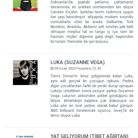
Doksanlar’da poptaki patlama çatlamanın
devamında en üretken isimlerinden biri oluyor
Candan Erçetin. Şarkıları bizim tadımıza uygun
her şeyi barındırıyor: altyapıda modern soundlu
vurmalılarla ziller bir arada. Balkanlar, Türk
Musikisi, Anadolu, Akdeniz adlı sınırları pek belli
olmayan meşhur tat ve tango iç içe, tam bir
harman. Hiçbiri diğerine galip değil; hepsinden
bir tutam. Remixler de işin bonusu…
LUKA (SUZANNE VEGA)
09 Ocak 2023 Pazartesi 21:33
Tom’s Dinner’ın biraz gölgesinde kalan Luka,
aynı adlı gerçek bir çocuğun öyküsü. Parkta
diğer çocuklardan farklı bir yerde durup oynayan
Luka’yı izledikten sonra yazıyor şarkıyı Suzanne
Vega. Luka’nın ailesinden şiddet gördüğünü de
biliyor. Anlattıkları kalplere çok dokunuyor ve
Luka yılın en özel şarkısı olarak kabul görüyor.
ABD Bilboard listelerinde üçüncü, İsveç’te de
ikinci oluyor Luka.
YAT GELİYORUM (TİBET AĞIRTAN)