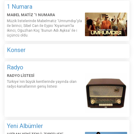
1 Numara
MABEL MATİZ '1 NUMARA
Müzik listelerinde Mabelmatiz ‘Umrumdışı'yla
ile birinci, Sibel Can ile Eypio 'Kıyamam'la
ikinci, Oğuzhan Koç 'Bunun Adı Aşksa' ile i
üçüncü oldu.
Konser
Radyo
RADYO LİSTESİ
Türkiye´nin büyük kentlerinde yayında olan
radyo kanallarının geniş listesi
Yeni Albümler