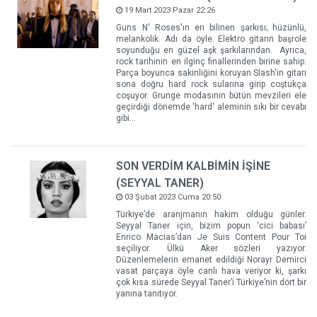
19 Mart 2023 Pazar 22:26
Guns N' Roses'ın en bilinen şarkısı; hüzünlü,
melankolik. Adı da öyle. Elektro gitarın başrole
soyunduğu en güzel aşk şarkılarından. Ayrıca,
rock tarihinin en ilginç finallerinden birine sahip.
Parça boyunca sakinliğini koruyan Slash'in gitarı
sona doğru hard rock sularına girip coştukça
coşuyor. Grunge modasının bütün mevzileri ele
geçirdiği dönemde 'hard' aleminin sıkı bir cevabı
gibi...
SON VERDİM KALBİMİN İŞİNE
(SEYYAL TANER)
03 Şubat 2023 Cuma 20:50
Türkiye’de aranjmanın hakim olduğu günler.
Seyyal Taner için, bizim popun ‘cici babası’
Enrico Macias’dan Je Suis Content Pour Toi
seçiliyor. Ülkü Aker sözleri yazıyor.
Düzenlemelerin emanet edildiği Norayr Demirci
vasat parçaya öyle canlı hava veriyor ki, şarkı
çok kısa sürede Seyyal Taner’i Türkiye’nin dört bir
yanına tanıtıyor.