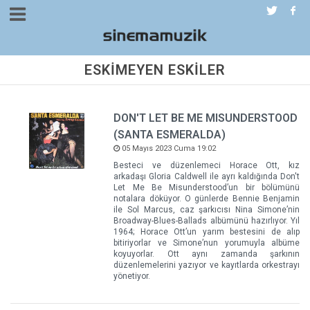
ESKİMEYEN ESKİLER
DON'T LET BE ME MISUNDERSTOOD
(SANTA ESMERALDA)
05 Mayıs 2023 Cuma 19:02
Besteci ve düzenlemeci Horace Ott, kız
arkadaşı Gloria Caldwell ile ayrı kaldığında Don't
Let Me Be Misunderstood’un bir bölümünü
notalara döküyor. O günlerde Bennie Benjamin
ile Sol Marcus, caz şarkıcısı Nina Simone’nin
Broadway-Blues-Ballads albümünü hazırlıyor. Yıl
1964; Horace Ott’un yarım bestesini de alıp
bitiriyorlar ve Simone’nun yorumuyla albüme
koyuyorlar. Ott aynı zamanda şarkının
düzenlemelerini yazıyor ve kayıtlarda orkestrayı
yönetiyor.