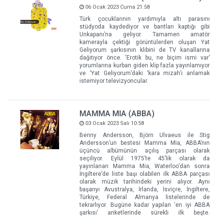
06 Ocak 2023 Cuma 21:58
Türk çocuklarının yardımıyla altı parasını
stüdyoda kaydediyor ve bantları kaptığı gibi
Unkapanı’na geliyor. Tamamen amatör
kamerayla çektiği görüntülerden oluşan Yat
Geliyorum şarkısının klibini de TV kanallarına
dağıtıyor önce. ‘Erotik bu, ne biçim ismi var’
yorumlarına kurban giden klip fazla yayınlamıyor
ve ‘Yat Geliyorum’daki ‘kara mizah’ı anlamak
istemiyor televizyoncular.
MAMMA MIA (ABBA)
03 Ocak 2023 Salı 10:58
Benny Andersson, Björn Ulvaeus ile Stig
Andersson’un bestesi Mamma Mia, ABBA’nın
üçüncü albümünün açılış parçası olarak
seçiliyor. Eylül 1975’te 45’lik olarak da
yayınlanan Mamma Mia, Waterloo’dan sonra
İngiltere’de liste başı olabilen ilk ABBA parçası
olarak müzik tarihindeki yerini alıyor. Aynı
başarıyı Avustralya, İrlanda, İsviçre, İngiltere,
Türkiye, Federal Almanya listelerinde de
tekrarlıyor. Bugüne kadar yapılan ‘en iyi ABBA
şarkısı’ anketlerinde sürekli ilk beşte.