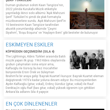
ŞERİF TÜRKÜLERİ'
Duman grubunun solisti Kaan Tangöze'nin,
2022 yılında Kurukafa Müzik etiketiyle
yayınladığı ikinci solo albümü 'Aşık Mahzuni
Şerif' Türküleri'ni şimdi de plak formatıyla
müzikseverlere sundu. Aşık Mahzuni Şerif'in
10 bestesinin Kaan Tangöze tarafından
akustik yorumlandığı albümde 'Çeşmi
Siyahım', 'Boşu Boşuna' ve 'Haşlayın Beni' gibi besteler de bulunuyor.
ESKİMEYEN ESKİLER
KÖPRÜDEN GEÇEMEDİM (SILA 4)
The Lightnings, Kıbrıs Türkleri arasında Batılı
müzik yapan ilk grup. 1963 Kıbrıs olaylarında
grubun çalışmaları sona eriyor ama,
Kalfaoğlu ile Gürsoy bu kez mücahitler
bünyesinde Ersin Örek ve Süleyman
İbrahim’le bir araya gelip ‘Bayrak Kuartet’i kuruyor. Bayrak Kuartet eleman
değiştirerek 1970’e kadar yoluna devam ediyor. Bu müzisyenlerden
Aydın Kalfaoğlu (gitar, vokal), Erdinç Gündüz (gitar, vokal) ile Rauf
Denktaş’ın oğlu Raif (bas gitar, vokal) yüksek öğrenim için gittikleri
Ankara’da adlarını Sıla 4 yapıyor.
EN ÇOK DİNLENENLER