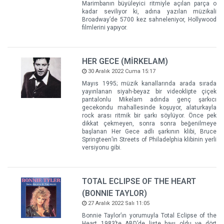
Marimbanın büyüleyici ritmiyle açılan parça o
kadar seviliyor ki, adına yazılan müzikali
Broadway’de 5700 kez sahneleniyor, Hollywood
filmlerini yapıyor.
HER GECE (MİRKELAM)
30 Aralık 2022 Cuma 15:17
Mayıs 1995; müzik kanallarında arada sırada
yayınlanan siyah-beyaz bir videoklipte çiçek
pantalonlu Mikelam adında genç şarkıcı
gecekondu mahallesinde koşuyor, alaturkayla
rock arası ritmik bir şarkı söylüyor. Önce pek
dikkat çekmeyen, sonra sonra beğenilmeye
başlanan Her Gece adlı şarkının klibi, Bruce
Springteen’in Streets of Philadelphia klibinin yerli
versiyonu gibi.
TOTAL ECLIPSE OF THE HEART
(BONNIE TAYLOR)
27 Aralık 2022 Salı 11:05
Bonnie Taylor’ın yorumuyla Total Eclipse of the
Heart 1983’te ABD’de liste başı oldu ve dört