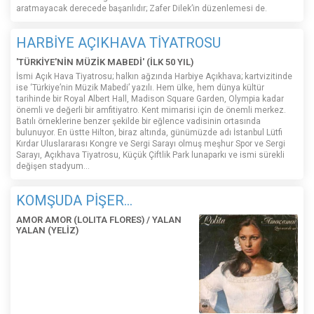
aratmayacak derecede başarılıdır; Zafer Dilek’in düzenlemesi de.
HARBİYE AÇIKHAVA TİYATROSU
'TÜRKİYE'NİN MÜZİK MABEDİ' (İLK 50 YIL)
İsmi Açık Hava Tiyatrosu; halkın ağzında Harbiye Açıkhava; kartvizitinde
ise ‘Türkiye’nin Müzik Mabedi’ yazılı. Hem ülke, hem dünya kültür
tarihinde bir Royal Albert Hall, Madison Square Garden, Olympia kadar
önemli ve değerli bir amfitiyatro. Kent mimarisi için de önemli merkez.
Batılı örneklerine benzer şekilde bir eğlence vadisinin ortasında
bulunuyor. En üstte Hilton, biraz altında, günümüzde adı İstanbul Lütfi
Kırdar Uluslararası Kongre ve Sergi Sarayı olmuş meşhur Spor ve Sergi
Sarayı, Açıkhava Tiyatrosu, Küçük Çiftlik Park lunaparkı ve ismi sürekli
değişen stadyum…
KOMŞUDA PİŞER...
AMOR AMOR (LOLITA FLORES) / YALAN
YALAN (YELİZ)