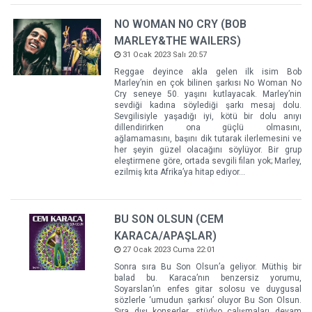
NO WOMAN NO CRY (BOB
MARLEY&THE WAILERS)
31 Ocak 2023 Salı 20:57
Reggae deyince akla gelen ilk isim Bob
Marley’nin en çok bilinen şarkısı No Woman No
Cry seneye 50. yaşını kutlayacak. Marley’nin
sevdiği kadına söylediği şarkı mesaj dolu.
Sevgilisiyle yaşadığı iyi, kötü bir dolu anıyı
dillendirirken ona güçlü olmasını,
ağlamamasını, başını dik tutarak ilerlemesini ve
her şeyin güzel olacağını söylüyor. Bir grup
eleştirmene göre, ortada sevgili filan yok; Marley,
ezilmiş kıta Afrika’ya hitap ediyor…
BU SON OLSUN (CEM
KARACA/APAŞLAR)
27 Ocak 2023 Cuma 22:01
Sonra sıra Bu Son Olsun’a geliyor. Müthiş bir
balad bu. Karaca’nın benzersiz yorumu,
Soyarslan’ın enfes gitar solosu ve duygusal
sözlerle ‘umudun şarkısı’ oluyor Bu Son Olsun.
Sıra dışı konserler, stüdyo çalışmaları devam