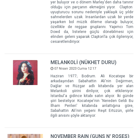
yer buluyor ve o dönem Marley'den daha tanınır
olduğu için parçanın ekmeğini yiyor. Clapton
uyuşturucu sorunu nedeniyle yaklaşık üç yıldır
sahnelerden uzak. İnsanlardan uzak bir yerde
yaşarken bol müzik dileme olanağı buluyor,
özellikle de reggae gruplarını. Yapımcı Tom
Dowd da, listelere güçlü dönebilmesi için
elinden geleni yaparak Clapton'la çok ilgileniyor,
cesaretlendiriyor.
MELANKOLİ (NÜKHET DURU)
07 Nisan 2023 Cuma 12:17
Haziran 1977; Bodrum. Ali Kocatepe bir
arkadaşından Sabahattin Ali'nin Değirmen,
Dağlar ve Rüzgar adlı kitabında yer alan
Melankoli şiirini dinliyor, çok etkileniyor.
İstanbul'a gidince kitabı satın alıyor. İki günde
şiiri besteliyor. Kocatepe'nin 'Nereden Geldi Bu
İlham Perileri' kitabında anlattığına göre,
Sabahattin Ali'nin yeğeni Reşit Ertüzün, şiirle
ilgili anısını şöyle aktarıyor:
NOVEMBER RAIN (GUNS N' ROSES)