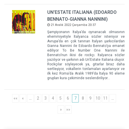
UN'ESTATE ITALIANA (EDOARDO
BENNATO-GIANNA NANNINI)
21 Aralık 2022 Çarşamba 20:37
Şampiyonanın İtalya’da oynanacak olmasının
ehemmiyetiyle İtalyanca sözler isteniyor ve
Avrupa’da en çok tanınan İtalyan şarkıcılardan
Gianna Nannini ile Edoardo Bennato’ya emanet
ediliyor To Be Number One. Nannini ile
Bennato’nun ikisi de rockçı. İtalyanca sözler
yazılıyor ve şarkının adı Un'Estate Italiana oluyor.
Rockçılar söyleyecek ya, gitarlar biraz daha
sertleşiyor, vokallerin tonlamaları ayarlanıyor ve
ilk kez Roma’da Aralık 1989’da İtalya 90 eleme
grupları kura çekiminde seslendiriliyor…
««
«
…
2
3
4
5
6
7
8
9
10
11
…
»
»»