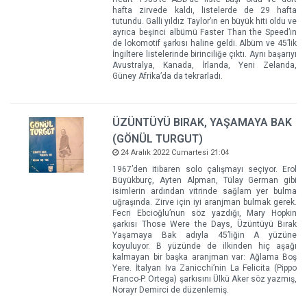
hafta zirvede kaldı, listelerde de 29 hafta
tutundu. Galli yıldız Taylor’ın en büyük hiti oldu ve
ayrıca beşinci albümü Faster Than the Speed’in
de lokomotif şarkısı haline geldi. Albüm ve 45’lik
İngiltere listelerinde birinciliğe çıktı. Aynı başarıyı
Avustralya, Kanada, İrlanda, Yeni Zelanda,
Güney Afrika’da da tekrarladı.
ÜZÜNTÜYÜ BIRAK, YAŞAMAYA BAK
(GÖNÜL TURGUT)
24 Aralık 2022 Cumartesi 21:04
1967’den itibaren solo çalışmayı seçiyor. Erol
Büyükburç, Ayten Alpman, Tülay German gibi
isimlerin ardından vitrinde sağlam yer bulma
uğraşında. Zirve için iyi aranjman bulmak gerek.
Fecri Ebcioğlu’nun söz yazdığı, Mary Hopkin
şarkısı Those Were the Days, Üzüntüyü Bırak
Yaşamaya Bak adıyla 45’liğin A yüzüne
koyuluyor. B yüzünde de ilkinden hiç aşağı
kalmayan bir başka aranjman var: Ağlama Boş
Yere. İtalyan Iva Zanicchi’nin La Felicita (Pippo
Franco-P. Ortega) şarkısını Ülkü Aker söz yazmış,
Norayr Demirci de düzenlemiş.