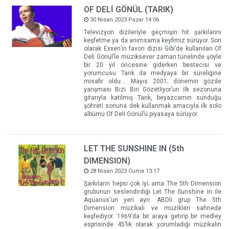
OF DELİ GÖNÜL (TARIK)
30 Nisan 2023 Pazar 14:06
Televizyon dizileriyle geçmişin hit şarkılarını
keşfetme ya da anımsama keyfimiz sürüyor. Son
olarak Exxen’in favori dizisi Gibi’de kullanılan Of
Deli Gönül’le müziksever zaman tünelinde şöyle
bir 20 yıl öncesine giderken bestecisi ve
yorumcusu Tarık da medyaya bir süreliğine
misafir oldu… Mayıs 2001; dönemin gözde
yarışması Bizi Biri Gözetliyor’un ilk sezonuna
gitarıyla katılmış Tarık, beyazcamın sunduğu
şöhreti sonuna dek kullanmak amacıyla ilk solo
albümü Of Deli Gönül’ü piyasaya sürüyor.
LET THE SUNSHINE IN (5th
DIMENSION)
28 Nisan 2023 Cuma 13:17
Şarkıların hepsi çok iyi; ama The 5th Dimension
grubunun seslendirdiği Let The Sunshine in ile
Aquarius'un yeri ayrı. ABDli grup The 5th
Dimension müzikali ve müzikleri sahnede
keşfediyor. 1969’da bir araya getirip bir medley
esprisinde 45’lik olarak yorumladığı müzikalin