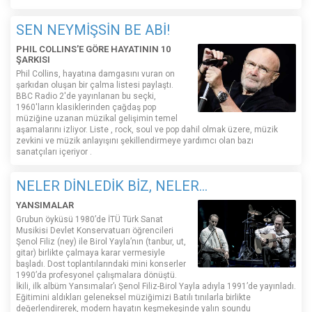
SEN NEYMİŞSİN BE ABİ!
PHIL COLLINS'E GÖRE HAYATININ 10
ŞARKISI
Phil Collins, hayatına damgasını vuran on
şarkıdan oluşan bir çalma listesi paylaştı.
BBC Radio 2'de yayınlanan bu seçki,
1960'ların klasiklerinden çağdaş pop
müziğine uzanan müzikal gelişimin temel
aşamalarını izliyor. Liste , rock, soul ve pop dahil olmak üzere, müzik
zevkini ve müzik anlayışını şekillendirmeye yardımcı olan bazı
sanatçıları içeriyor .
NELER DİNLEDİK BİZ, NELER...
YANSIMALAR
Grubun öyküsü 1980’de İTÜ Türk Sanat
Musikisi Devlet Konservatuarı öğrencileri
Şenol Filiz (ney) ile Birol Yayla’nın (tanbur, ut,
gitar) birlikte çalmaya karar vermesiyle
başladı. Dost toplantılarındaki mini konserler
1990’da profesyonel çalışmalara dönüştü.
İkili, ilk albüm Yansımalar’ı Şenol Filiz-Birol Yayla adıyla 1991’de yayınladı.
Eğitimini aldıkları geleneksel müziğimizi Batılı tınılarla birlikte
değerlendirerek, modern hayatın keşmekeşinde yalın soundu