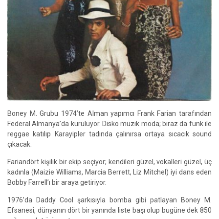
Boney M. Grubu 1974’te Alman yapımcı Frank Farian tarafından
Federal Almanya’da kuruluyor. Disko müzik moda; biraz da funk ile
reggae katılıp Karayipler tadında çalınırsa ortaya sıcacık sound
çıkacak.
Fariandört kişilik bir ekip seçiyor; kendileri güzel, vokalleri güzel, üç
kadınla (Maizie Williams, Marcia Berrett, Liz Mitchel) iyi dans eden
Bobby Farrell’ı bir araya getiriyor.
1976’da Daddy Cool şarkısıyla bomba gibi patlayan Boney M.
Efsanesi, dünyanın dört bir yanında liste başı olup bugüne dek 850