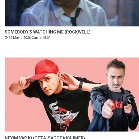
SOMEBODY'S WATCHING ME (ROCKWELL)
29 Mayıs 2026 Cuma 18:31
NEYİM VAR Kİ (CEZA-SAGOPA KAJMER)