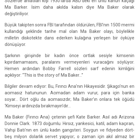
Sözlerde anlatılan kişi 1930’larda ABD’deki en ünlü kanun kaçağı
Ma Barker. İsim daha akılda kalsın diye Ma Baker olarak
değiştiriliyor.
Büyük takipten sonra FBI tarafından öldürülen, FBI’nın 1500 mermi
kullandığı şeklinde tarihe mal olan Ma Baker olayı, böylelikle
milletin diskotekte dans ederken kulağına yerleşen bir öyküye
dönüşüyor.
Şarkının girişinde bir kadın önce cırtlak sesiyle kimsenin
kıpırdamamasını, paralarını vermeyenleri vuracağını söylüyor.
Hemen ardından Bobby Farrell sözleri sarf edenin kimliğini
açıklıyor: “This is the story of Ma Baker…”
Bilgiler devam ediyor: Bu, Fırıncı Ana’nın Hikayesidir. Şikago’nun en
acımasız hatununun. Acımadan adam vurur, para için banka
soyar… Dört oğlu da acımasızdır; Ma Baker’ın onlara tek öğüdü
‘Kimseyi ardınızda bırakmayın’dır...
Ma Baker (Fırıncı Ana) çetenin şefi Kate Barker. Asıl adı Arizona
Donnie Clark. 1873 doğumlu. Hırsız, yankesici, katil, adam kaçıran,
Vahşi Batı’nın en ünlü kadın gangsteri. Soygun ve fidyeden dört-
beş milyon dolarlık servet yapıyor; o zaman için akıl almaz bir