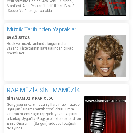
Yerli müzikte Hadise 'Ara Beni' ile birinci,
Manifest-Ajda Pekkan 'Hileli' ikinci, Blok 3
'Sebebi Var' ile üçüncü oldu.
Müzik Tarihinden Yapraklar
09 AĞUSTOS
Rock ve müzik tarihinde bugün neler
yaşandı? İşte tarihin sayfalarından birkaç
önemli not:
RAP MÜZİK SİNEMAMÜZİK
SİNEMAMÜZİK RAP OLDU
Genç yaşına karşın uzun yıllardır rap müzikle
uğraşan ´sinemamuzik.com´ okuru Emre
Onaran sitemiz için rap şarkı yazdı. Yapıtını
arkadaşı Uygar´la (Ragyu) birlikte seslendiren
Emre Onaran´ın (Sürgün) videosu fotoğrafı
tıklayınca: