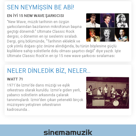
SEN NEYMİŞSİN BE ABİ!
EN İYİ 15 NEW WAVE ŞARKICISI
"New Wave, müzik tarihinin en özgün
şarkıcılarından bazılarının mikrofonun başına
geçtiği dönemdi." Ultimate Classic Rock
dergisi, o dönemin en iyi seslerini sıraladı.
Dergi, giriş bölümünde, "Tarihinin eklektik ve
çok yönlü doğası göz önüne alındığında, bu türün böylesine güçlü
kişiliklere sahip solistlerle dolu olması şaşırtıcı değil" diye yazdı. İşte
Ultimate Classic Rock'ın en iyi 15 new wave şarkıcısı sıralaması:
NELER DİNLEDİK BİZ, NELER...
WATT 71
1971’de İzmir’de dans müziği ve eşlik
orkestrası olarak kuruldu. İzmir’e giden yerli,
yabancı solistlerin arkasında çalarak
tanınmışlardı. İzmir’den çıkan yetenekli birçok
müzisyeni yetiştiren orkestranın
kadrosunda...