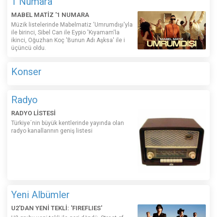
1 Numara
MABEL MATİZ '1 NUMARA
Müzik listelerinde Mabelmatiz ‘Umrumdışı'yla
ile birinci, Sibel Can ile Eypio 'Kıyamam'la
ikinci, Oğuzhan Koç 'Bunun Adı Aşksa' ile i
üçüncü oldu.
Konser
Radyo
RADYO LİSTESİ
Türkiye´nin büyük kentlerinde yayında olan
radyo kanallarının geniş listesi
Yeni Albümler
U2'DAN YENİ TEKLİ: 'FIREFLIES'