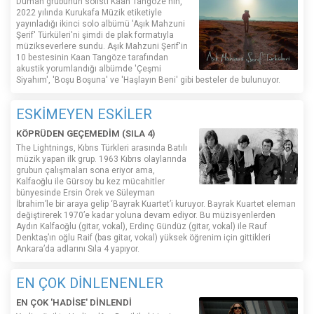
Duman grubunun solisti Kaan Tangöze'nin,
2022 yılında Kurukafa Müzik etiketiyle
yayınladığı ikinci solo albümü 'Aşık Mahzuni
Şerif' Türküleri'ni şimdi de plak formatıyla
müzikseverlere sundu. Aşık Mahzuni Şerif'in
10 bestesinin Kaan Tangöze tarafından
akustik yorumlandığı albümde 'Çeşmi
Siyahım', 'Boşu Boşuna' ve 'Haşlayın Beni' gibi besteler de bulunuyor.
ESKİMEYEN ESKİLER
KÖPRÜDEN GEÇEMEDİM (SILA 4)
The Lightnings, Kıbrıs Türkleri arasında Batılı
müzik yapan ilk grup. 1963 Kıbrıs olaylarında
grubun çalışmaları sona eriyor ama,
Kalfaoğlu ile Gürsoy bu kez mücahitler
bünyesinde Ersin Örek ve Süleyman
İbrahim’le bir araya gelip ‘Bayrak Kuartet’i kuruyor. Bayrak Kuartet eleman
değiştirerek 1970’e kadar yoluna devam ediyor. Bu müzisyenlerden
Aydın Kalfaoğlu (gitar, vokal), Erdinç Gündüz (gitar, vokal) ile Rauf
Denktaş’ın oğlu Raif (bas gitar, vokal) yüksek öğrenim için gittikleri
Ankara’da adlarını Sıla 4 yapıyor.
EN ÇOK DİNLENENLER
EN ÇOK 'HADİSE' DİNLENDİ