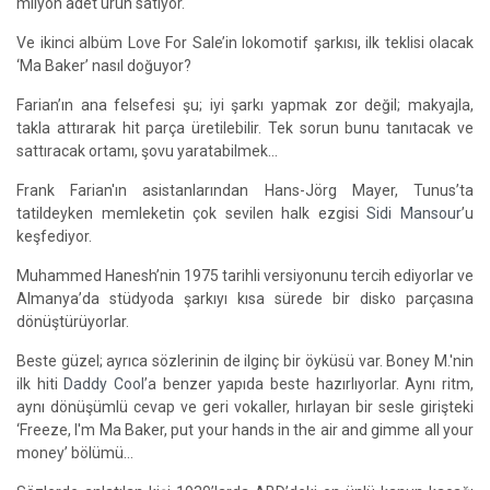
milyon adet ürün satıyor.
Ve ikinci albüm Love For Sale’in lokomotif şarkısı, ilk teklisi olacak
‘Ma Baker’ nasıl doğuyor?
Farian’ın ana felsefesi şu; iyi şarkı yapmak zor değil; makyajla,
takla attırarak hit parça üretilebilir. Tek sorun bunu tanıtacak ve
sattıracak ortamı, şovu yaratabilmek…
Frank Farian'ın asistanlarından Hans-Jörg Mayer, Tunus’ta
tatildeyken memleketin çok sevilen halk ezgisi
Sidi Mansour
’u
keşfediyor.
Muhammed Hanesh’nin 1975 tarihli versiyonunu tercih ediyorlar ve
Almanya’da stüdyoda şarkıyı kısa sürede bir disko parçasına
dönüştürüyorlar.
Beste güzel; ayrıca sözlerinin de ilginç bir öyküsü var. Boney M.'nin
ilk hiti
Daddy Cool
’a benzer yapıda beste hazırlıyorlar. Aynı ritm,
aynı dönüşümlü cevap ve geri vokaller, hırlayan bir sesle girişteki
‘Freeze, I'm Ma Baker, put your hands in the air and gimme all your
money’ bölümü…