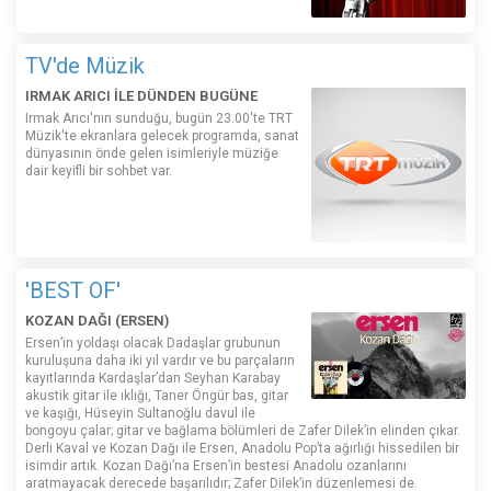
TV'de Müzik
IRMAK ARICI İLE DÜNDEN BUGÜNE
Irmak Arıcı'nın sunduğu, bugün 23.00'te TRT
Müzik'te ekranlara gelecek programda, sanat
dünyasının önde gelen isimleriyle müziğe
dair keyifli bir sohbet var.
'BEST OF'
KOZAN DAĞI (ERSEN)
Ersen’in yoldaşı olacak Dadaşlar grubunun
kuruluşuna daha iki yıl vardır ve bu parçaların
kayıtlarında Kardaşlar’dan Seyhan Karabay
akustik gitar ile ıklığı, Taner Öngür bas, gitar
ve kaşığı, Hüseyin Sultanoğlu davul ile
bongoyu çalar; gitar ve bağlama bölümleri de Zafer Dilek’in elinden çıkar.
Derli Kaval ve Kozan Dağı ile Ersen, Anadolu Pop’ta ağırlığı hissedilen bir
isimdir artık. Kozan Dağı’na Ersen’in bestesi Anadolu ozanlarını
aratmayacak derecede başarılıdır; Zafer Dilek’in düzenlemesi de.