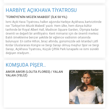
HARBİYE AÇIKHAVA TİYATROSU
'TÜRKİYE'NİN MÜZİK MABEDİ' (İLK 50 YIL)
İsmi Açık Hava Tiyatrosu; halkın ağzında Harbiye Açıkhava; kartvizitinde
ise ‘Türkiye’nin Müzik Mabedi’ yazılı. Hem ülke, hem dünya kültür
tarihinde bir Royal Albert Hall, Madison Square Garden, Olympia kadar
önemli ve değerli bir amfitiyatro. Kent mimarisi için de önemli merkez.
Batılı örneklerine benzer şekilde bir eğlence vadisinin ortasında
bulunuyor. En üstte Hilton, biraz altında, günümüzde adı İstanbul Lütfi
Kırdar Uluslararası Kongre ve Sergi Sarayı olmuş meşhur Spor ve Sergi
Sarayı, Açıkhava Tiyatrosu, Küçük Çiftlik Park lunaparkı ve ismi sürekli
değişen stadyum…
KOMŞUDA PİŞER...
AMOR AMOR (LOLITA FLORES) / YALAN
YALAN (YELİZ)