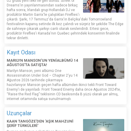
U2 grubu yeni tekli ile geri döndü. Street of
Dreams'in yayınlanmasından sadece birkaç
hafta sonra, İrlandalı grup Hollandalı DJ ve
prodüktör Martin Garrix'le çalıştıkları Fireflies'ı
çıkardı. Şarkı, 17 Temmuz'da Garrix'in Belçika'daki Tomorrowland
festivalinin kapanış setinde ilk kez çalındı ​​ve sürpriz bir şekilde The Edge
de sahneye çıkarak şarkıyı canlı olarak seslendirdi. Ertesi gece,
prodüktör Fireflies'ı Kanada'nın Quebec şehrindeki konserinin finalinde
tekrar dinletti.
Kayıt Odası
MARILYN MANSON'UN YENİALBÜMÜ 14
AĞUSTOS'TA SATIŞTA!
Marilyn Manson, yeni albümü One
Assassination Under God – Chapter 2'yu 14
Ağustos 2026 tarihinde çıkarmaya
hazırlanıyor. Manson geçen hafta albümden ikinci tekli Front Toward
Enemy'i de yayınladı. Front Toward Enemy daha önce Ağustos 2024’te,
“Raise the Red Flag” teklisinin CD baskısında B yüzü olarak şer almış,
internet ortamında satışa sunulmamıştı.
Uzunçalar
KAAN TANGÖZE'DEN 'AŞIK MAHZUNİ
ŞERİF TÜRKÜLERİ'