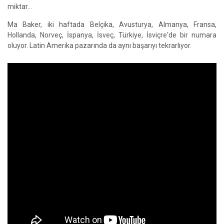
miktar…
Ma Baker, iki haftada Belçika, Avusturya, Almanya, Fransa,
Hollanda, Norveç, İspanya, İsveç, Türkiye, İsviçre'de bir numara
oluyor. Latin Amerika pazarında da aynı başarıyı tekrarlıyor.