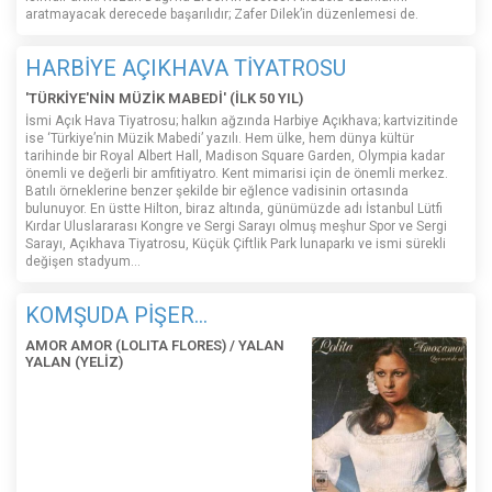
aratmayacak derecede başarılıdır; Zafer Dilek’in düzenlemesi de.
HARBİYE AÇIKHAVA TİYATROSU
'TÜRKİYE'NİN MÜZİK MABEDİ' (İLK 50 YIL)
İsmi Açık Hava Tiyatrosu; halkın ağzında Harbiye Açıkhava; kartvizitinde
ise ‘Türkiye’nin Müzik Mabedi’ yazılı. Hem ülke, hem dünya kültür
tarihinde bir Royal Albert Hall, Madison Square Garden, Olympia kadar
önemli ve değerli bir amfitiyatro. Kent mimarisi için de önemli merkez.
Batılı örneklerine benzer şekilde bir eğlence vadisinin ortasında
bulunuyor. En üstte Hilton, biraz altında, günümüzde adı İstanbul Lütfi
Kırdar Uluslararası Kongre ve Sergi Sarayı olmuş meşhur Spor ve Sergi
Sarayı, Açıkhava Tiyatrosu, Küçük Çiftlik Park lunaparkı ve ismi sürekli
değişen stadyum…
KOMŞUDA PİŞER...
AMOR AMOR (LOLITA FLORES) / YALAN
YALAN (YELİZ)