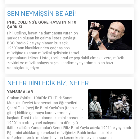
SEN NEYMİŞSİN BE ABİ!
PHIL COLLINS'E GÖRE HAYATININ 10
ŞARKISI
Phil Collins, hayatına damgasını vuran on
şarkıdan oluşan bir çalma listesi paylaştı.
BBC Radio 2'de yayınlanan bu seçki,
1960'ların klasiklerinden çağdaş pop
müziğine uzanan müzikal gelişimin temel
aşamalarını izliyor. Liste , rock, soul ve pop dahil olmak üzere, müzik
zevkini ve müzik anlayışını şekillendirmeye yardımcı olan bazı
sanatçıları içeriyor .
NELER DİNLEDİK BİZ, NELER...
YANSIMALAR
Grubun öyküsü 1980’de İTÜ Türk Sanat
Musikisi Devlet Konservatuarı öğrencileri
Şenol Filiz (ney) ile Birol Yayla’nın (tanbur, ut,
gitar) birlikte çalmaya karar vermesiyle
başladı. Dost toplantılarındaki mini konserler
1990’da profesyonel çalışmalara dönüştü.
İkili, ilk albüm Yansımalar’ı Şenol Filiz-Birol Yayla adıyla 1991’de yayınladı.
Eğitimini aldıkları geleneksel müziğimizi Batılı tınılarla birlikte
değerlendirerek, modern hayatın keşmekeşinde yalın soundu