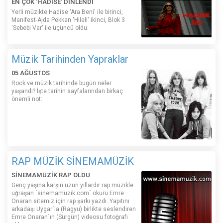
EN ÇOK 'HADİSE' DİNLENDİ
Yerli müzikte Hadise 'Ara Beni' ile birinci,
Manifest-Ajda Pekkan 'Hileli' ikinci, Blok 3
'Sebebi Var' ile üçüncü oldu.
Müzik Tarihinden Yapraklar
05 AĞUSTOS
Rock ve müzik tarihinde bugün neler
yaşandı? İşte tarihin sayfalarından birkaç
önemli not:
RAP MÜZİK SİNEMAMÜZİK
SİNEMAMÜZİK RAP OLDU
Genç yaşına karşın uzun yıllardır rap müzikle
uğraşan ´sinemamuzik.com´ okuru Emre
Onaran sitemiz için rap şarkı yazdı. Yapıtını
arkadaşı Uygar´la (Ragyu) birlikte seslendiren
Emre Onaran´ın (Sürgün) videosu fotoğrafı