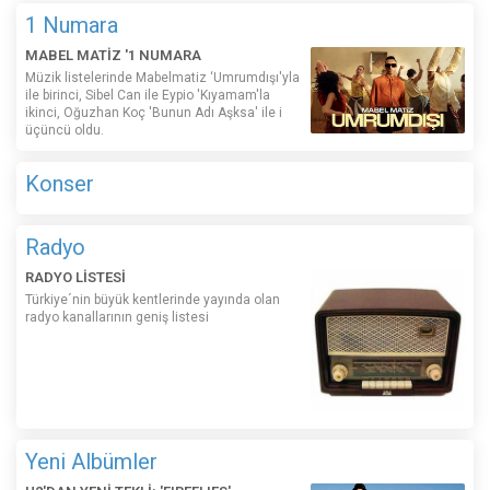
1 Numara
MABEL MATİZ '1 NUMARA
Müzik listelerinde Mabelmatiz ‘Umrumdışı'yla
ile birinci, Sibel Can ile Eypio 'Kıyamam'la
ikinci, Oğuzhan Koç 'Bunun Adı Aşksa' ile i
üçüncü oldu.
Konser
Radyo
RADYO LİSTESİ
Türkiye´nin büyük kentlerinde yayında olan
radyo kanallarının geniş listesi
Yeni Albümler