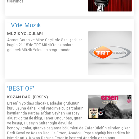
tıklayınca:
TV'de Müzik
MÜZİK YOLCULARI
Ahmet Baran ve Mine Geçili’yle özel şarkılar
bugün 21.15’de TRT Müzik'te ekranlara
gelecek Müzik Yolcuları programında.
'BEST OF'
KOZAN DAĞI (ERSEN)
Ersen’in yoldaşı olacak Dadaşlar grubunun
kuruluşuna daha iki yıl vardır ve bu parçaların
kayıtlarında Kardaşlar’dan Seyhan Karabay
akustik gitar ile ıklığı, Taner Öngür bas, gitar
ve kaşığı, Hüseyin Sultanoğlu davul ile
bongoyu çalar; gitar ve bağlama bölümleri de Zafer Dilek’in elinden çıkar.
Derli Kaval ve Kozan Dağı ile Ersen, Anadolu Pop’ta ağırlığı hissedilen bir
isimdir artık. Kozan Dağı’na Ersen’in bestesi Anadolu ozanlarını