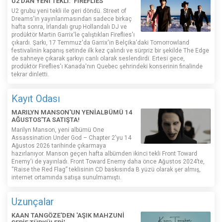
U2'DAN YENİ TEKLİ: 'FIREFLIES'
U2 grubu yeni tekli ile geri döndü. Street of
Dreams'in yayınlanmasından sadece birkaç
hafta sonra, İrlandalı grup Hollandalı DJ ve
prodüktör Martin Garrix'le çalıştıkları Fireflies'ı
çıkardı. Şarkı, 17 Temmuz'da Garrix'in Belçika'daki Tomorrowland
festivalinin kapanış setinde ilk kez çalındı ​​ve sürpriz bir şekilde The Edge
de sahneye çıkarak şarkıyı canlı olarak seslendirdi. Ertesi gece,
prodüktör Fireflies'ı Kanada'nın Quebec şehrindeki konserinin finalinde
tekrar dinletti.
Kayıt Odası
MARILYN MANSON'UN YENİALBÜMÜ 14
AĞUSTOS'TA SATIŞTA!
Marilyn Manson, yeni albümü One
Assassination Under God – Chapter 2'yu 14
Ağustos 2026 tarihinde çıkarmaya
hazırlanıyor. Manson geçen hafta albümden ikinci tekli Front Toward
Enemy'i de yayınladı. Front Toward Enemy daha önce Ağustos 2024’te,
“Raise the Red Flag” teklisinin CD baskısında B yüzü olarak şer almış,
internet ortamında satışa sunulmamıştı.
Uzunçalar
KAAN TANGÖZE'DEN 'AŞIK MAHZUNİ