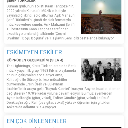
ŞERİF TÜRKÜLERİ'
Duman grubunun solisti Kaan Tangöze'nin,
2022 yılında Kurukafa Müzik etiketiyle
yayınladığı ikinci solo albümü 'Aşık Mahzuni
Şerif' Türküleri'ni şimdi de plak formatıyla
müzikseverlere sundu. Aşık Mahzuni Şerif'in
10 bestesinin Kaan Tangöze tarafından
akustik yorumlandığı albümde 'Çeşmi
Siyahım', 'Boşu Boşuna' ve 'Haşlayın Beni' gibi besteler de bulunuyor.
ESKİMEYEN ESKİLER
KÖPRÜDEN GEÇEMEDİM (SILA 4)
The Lightnings, Kıbrıs Türkleri arasında Batılı
müzik yapan ilk grup. 1963 Kıbrıs olaylarında
grubun çalışmaları sona eriyor ama,
Kalfaoğlu ile Gürsoy bu kez mücahitler
bünyesinde Ersin Örek ve Süleyman
İbrahim’le bir araya gelip ‘Bayrak Kuartet’i kuruyor. Bayrak Kuartet eleman
değiştirerek 1970’e kadar yoluna devam ediyor. Bu müzisyenlerden
Aydın Kalfaoğlu (gitar, vokal), Erdinç Gündüz (gitar, vokal) ile Rauf
Denktaş’ın oğlu Raif (bas gitar, vokal) yüksek öğrenim için gittikleri
Ankara’da adlarını Sıla 4 yapıyor.
EN ÇOK DİNLENENLER