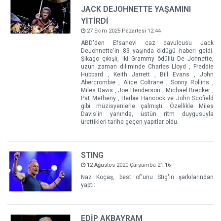
JACK DEJOHNETTE YAŞAMINI
YİTİRDİ
27 Ekim 2025 Pazartesi 12:44
ABD'den Efsanevi caz davulcusu Jack
DeJohnette'in 83 yaşında öldüğü haberi geldi.
Şikago çıkışlı, iki Grammy ödüllü De Johnette,
uzun zaman diliminde Charles Lloyd , Freddie
Hubbard , Keith Jarrett , Bill Evans , John
Abercrombie , Alice Coltrane , Sonny Rollins ,
Miles Davis , Joe Henderson , Michael Brecker ,
Pat Metheny , Herbie Hancock ve John Scofield
gibi müzisyenlerle çalmıştı. Özellikle Miles
Davis'in yanında, üstün ritm duygusuyla
ürettikleri tarihe geçen yapıtlar oldu.
STING
12 Ağustos 2020 Çarşamba 21:16
Naz Koçaş, best of'unu Stig'in şarkılarından
yaptı:
EDİP AKBAYRAM