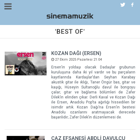
'BEST OF'
KOZAN DAĞI (ERSEN)
27 Ekim 2025 Pazartesi 21:04
Ersen’in yoldaşı olacak Dadaşlar grubunun
kuruluşuna daha iki yıl vardır ve bu parçaların
kayıtlarında Kardaşlar’dan Seyhan Karabay
akustik gitar ile ıklığı, Taner Öngür bas, gitar ve
kaşığı, Hüseyin Sultanoğlu davul ile bongoyu
çalar; gitar ve bağlama bölümleri de Zafer
Dilek’in elinden çıkar. Derli Kaval ve Kozan Dağı
ile Ersen, Anadolu Pop’ta ağırlığı hissedilen bir
isimdir artık. Kozan Dağı’na Ersen’in bestesi
Anadolu ozanlarını aratmayacak derecede
başarılıdır; Zafer Dilek’in düzenlemesi de.
CAZ EFSANESİ ABDLİ DAVULCU