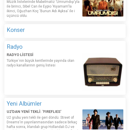
Müzik listelerinde Mabelmatiz ‘Umrumdışı'yla
ile birinci, Sibel Can ile Eypio 'Kıyamam'la
ikinci, Oğuzhan Koç 'Bunun Adı Aşksa' ile i
üçüncü oldu.
Konser
Radyo
RADYO LİSTESİ
Türkiye´nin büyük kentlerinde yayında olan
radyo kanallarının geniş listesi
Yeni Albümler
U2'DAN YENİ TEKLİ: 'FIREFLIES'
U2 grubu yeni tekli ile geri döndü. Street of
Dreams'in yayınlanmasından sadece birkaç
hafta sonra, İrlandalı grup Hollandalı DJ ve