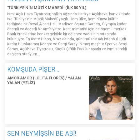
'TÜRKİYE'NİN MÜZİK MABEDİ' (İLK 50 YIL)
İsmi Açık Hava Tiyatrosu; halkın ağzında Harbiye Açıkhava; kartvizitinde
ise ‘Türkiye’nin Müzik Mabedi’ yazılı. Hem ülke, hem dünya kültür
tarihinde bir Royal Albert Hall, Madison Square Garden, Olympia kadar
önemli ve değerli bir amfitiyatro. Kent mimarisi için de önemli merkez.
Batılı örneklerine benzer şekilde bir eğlence vadisinin ortasında
bulunuyor. En üstte Hilton, biraz altında, günümüzde adı İstanbul Lütfi
Kırdar Uluslararası Kongre ve Sergi Sarayı olmuş meşhur Spor ve Sergi
Sarayı, Açıkhava Tiyatrosu, Küçük Çiftlik Park lunaparkı ve ismi sürekli
değişen stadyum…
KOMŞUDA PİŞER...
AMOR AMOR (LOLITA FLORES) / YALAN
YALAN (YELİZ)
SEN NEYMİŞSİN BE ABİ!