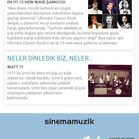
EN İYİ 15 NEW WAVE ŞARKICISI
"New Wave, müzik tarihinin en özgün
şarkıcılarından bazılarının mikrofonun başına
geçtiği dönemdi." Ultimate Classic Rock
dergisi, o dönemin en iyi seslerini sıraladı.
Dergi, giriş bölümünde, "Tarihinin eklektik ve
çok yönlü doğası göz önüne alındığında, bu türün böylesine güçlü
kişiliklere sahip solistlerle dolu olması şaşırtıcı değil" diye yazdı. İşte
Ultimate Classic Rock'ın en iyi 15 new wave şarkıcısı sıralaması:
NELER DİNLEDİK BİZ, NELER...
WATT 71
1971’de İzmir’de dans müziği ve eşlik
orkestrası olarak kuruldu. İzmir’e giden yerli,
yabancı solistlerin arkasında çalarak
tanınmışlardı. İzmir’den çıkan yetenekli birçok
müzisyeni yetiştiren orkestranın
kadrosunda...