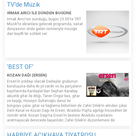
TV'de Müzik
IRMAK ARICI İLE DÜNDEN BUGÜNE
Irmak Arıcı'nın sunduğu, bugün 23.00'te TRT
Müzik'te ekranlara gelecek programda, sanat
dünyasının önde gelen isimleriyle müziğe
dair keyifli bir sohbet var.
'BEST OF'
KOZAN DAĞI (ERSEN)
Ersen’in yoldaşı olacak Dadaşlar grubunun
kuruluşuna daha iki yıl vardır ve bu parçaların
kayıtlarında Kardaşlar’dan Seyhan Karabay
akustik gitar ile ıklığı, Taner Öngür bas, gitar
ve kaşığı, Hüseyin Sultanoğlu davul ile
bongoyu çalar; gitar ve bağlama bölümleri de Zafer Dilek’in elinden çıkar.
Derli Kaval ve Kozan Dağı ile Ersen, Anadolu Pop’ta ağırlığı hissedilen bir
isimdir artık. Kozan Dağı’na Ersen’in bestesi Anadolu ozanlarını
aratmayacak derecede başarılıdır; Zafer Dilek’in düzenlemesi de.
HARBİYE AÇIKHAVA TİYATROSU