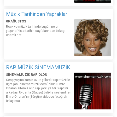
Müzik Tarihinden Yapraklar
09 AĞUSTOS
Rock ve müzik tarihinde bugün neler
yaşandı? İşte tarihin sayfalarından birkaç
önemli not:
RAP MÜZİK SİNEMAMÜZİK
SİNEMAMÜZİK RAP OLDU
Genç yaşına karşın uzun yıllardır rap müzikle
uğraşan ´sinemamuzik.com´ okuru Emre
Onaran sitemiz için rap şarkı yazdı. Yapıtını
arkadaşı Uygar´la (Ragyu) birlikte seslendiren
Emre Onaran´ın (Sürgün) videosu fotoğrafı
tıklayınca: