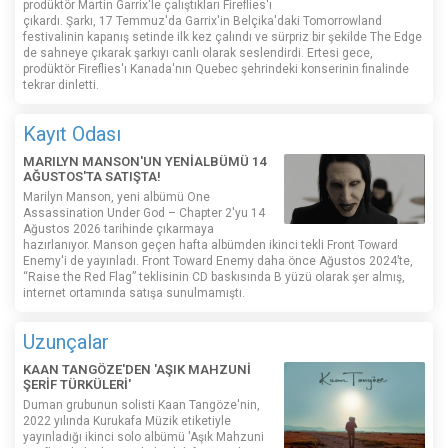
prodüktör Martin Garrix'le çalıştıkları Fireflies'ı
çıkardı. Şarkı, 17 Temmuz'da Garrix'in Belçika'daki Tomorrowland
festivalinin kapanış setinde ilk kez çalındı ​​ve sürpriz bir şekilde The Edge
de sahneye çıkarak şarkıyı canlı olarak seslendirdi. Ertesi gece,
prodüktör Fireflies'ı Kanada'nın Quebec şehrindeki konserinin finalinde
tekrar dinletti.
Kayıt Odası
MARILYN MANSON'UN YENİALBÜMÜ 14
AĞUSTOS'TA SATIŞTA!
Marilyn Manson, yeni albümü One
Assassination Under God – Chapter 2'yu 14
Ağustos 2026 tarihinde çıkarmaya
hazırlanıyor. Manson geçen hafta albümden ikinci tekli Front Toward
Enemy'i de yayınladı. Front Toward Enemy daha önce Ağustos 2024’te,
“Raise the Red Flag” teklisinin CD baskısında B yüzü olarak şer almış,
internet ortamında satışa sunulmamıştı.
Uzunçalar
KAAN TANGÖZE'DEN 'AŞIK MAHZUNİ
ŞERİF TÜRKÜLERİ'
Duman grubunun solisti Kaan Tangöze'nin,
2022 yılında Kurukafa Müzik etiketiyle
yayınladığı ikinci solo albümü 'Aşık Mahzuni