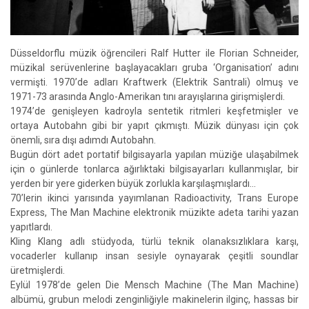
Düsseldorflu müzik öğrencileri Ralf Hutter ile Florian Schneider,
müzikal serüvenlerine başlayacakları gruba ‘Organisation’ adını
vermişti. 1970’de adları Kraftwerk (Elektrik Santrali) olmuş ve
1971-73 arasında Anglo-Amerikan tını arayışlarına girişmişlerdi.
1974’de genişleyen kadroyla sentetik ritmleri keşfetmişler ve
ortaya Autobahn gibi bir yapıt çıkmıştı. Müzik dünyası için çok
önemli, sıra dışı adımdı Autobahn.
Bugün dört adet portatif bilgisayarla yapılan müziğe ulaşabilmek
için o günlerde tonlarca ağırlıktaki bilgisayarları kullanmışlar, bir
yerden bir yere giderken büyük zorlukla karşılaşmışlardı…
70’lerin ikinci yarısında yayımlanan Radioactivity, Trans Europe
Express, The Man Machine elektronik müzikte adeta tarihi yazan
yapıtlardı.
Kling Klang adlı stüdyoda, türlü teknik olanaksızlıklara karşı,
vocaderler kullanıp insan sesiyle oynayarak çeşitli soundlar
üretmişlerdi.
Eylül 1978’de gelen Die Mensch Machine (The Man Machine)
albümü, grubun melodi zenginliğiyle makinelerin ilginç, hassas bir