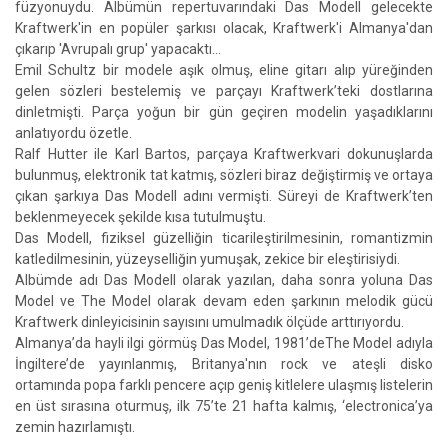
füzyonuydu. Albümün repertuvarındaki Das Modell gelecekte
Kraftwerk'in en popüler şarkısı olacak, Kraftwerk'i Almanya'dan
çıkarıp 'Avrupalı grup' yapacaktı...
Emil Schultz bir modele aşık olmuş, eline gitarı alıp yüreğinden
gelen sözleri bestelemiş ve parçayı Kraftwerk’teki dostlarına
dinletmişti. Parça yoğun bir gün geçiren modelin yaşadıklarını
anlatıyordu özetle.
Ralf Hutter ile Karl Bartos, parçaya Kraftwerkvari dokunuşlarda
bulunmuş, elektronik tat katmış, sözleri biraz değiştirmiş ve ortaya
çıkan şarkıya Das Modell adını vermişti. Süreyi de Kraftwerk’ten
beklenmeyecek şekilde kısa tutulmuştu.
Das Modell, fiziksel güzelliğin ticarileştirilmesinin, romantizmin
katledilmesinin, yüzeyselliğin yumuşak, zekice bir eleştirisiydi.
Albümde adı Das Modell olarak yazılan, daha sonra yoluna Das
Model ve The Model olarak devam eden şarkının melodik gücü
Kraftwerk dinleyicisinin sayısını umulmadık ölçüde arttırıyordu.
Almanya’da hayli ilgi görmüş Das Model, 1981’deThe Model adıyla
İngiltere’de yayınlanmış, Britanya'nın rock ve ateşli disko
ortamında popa farklı pencere açıp geniş kitlelere ulaşmış listelerin
en üst sırasına oturmuş, ilk 75’te 21 hafta kalmış, ‘electronica’ya
zemin hazırlamıştı.