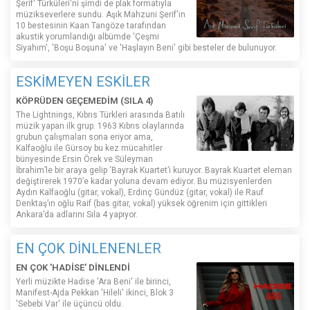
Şerif' Türküleri'ni şimdi de plak formatıyla
müzikseverlere sundu. Aşık Mahzuni Şerif'in
10 bestesinin Kaan Tangöze tarafından
akustik yorumlandığı albümde 'Çeşmi
Siyahım', 'Boşu Boşuna' ve 'Haşlayın Beni' gibi besteler de bulunuyor.
ESKİMEYEN ESKİLER
KÖPRÜDEN GEÇEMEDİM (SILA 4)
The Lightnings, Kıbrıs Türkleri arasında Batılı
müzik yapan ilk grup. 1963 Kıbrıs olaylarında
grubun çalışmaları sona eriyor ama,
Kalfaoğlu ile Gürsoy bu kez mücahitler
bünyesinde Ersin Örek ve Süleyman
İbrahim’le bir araya gelip ‘Bayrak Kuartet’i kuruyor. Bayrak Kuartet eleman
değiştirerek 1970’e kadar yoluna devam ediyor. Bu müzisyenlerden
Aydın Kalfaoğlu (gitar, vokal), Erdinç Gündüz (gitar, vokal) ile Rauf
Denktaş’ın oğlu Raif (bas gitar, vokal) yüksek öğrenim için gittikleri
Ankara’da adlarını Sıla 4 yapıyor.
EN ÇOK DİNLENENLER
EN ÇOK 'HADİSE' DİNLENDİ
Yerli müzikte Hadise 'Ara Beni' ile birinci,
Manifest-Ajda Pekkan 'Hileli' ikinci, Blok 3
'Sebebi Var' ile üçüncü oldu.