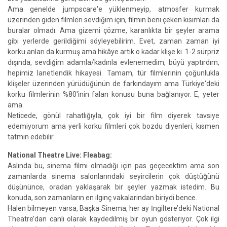
Ama genelde jumpscare'e yüklenmeyip, atmosfer kurmak
üzerinden giden filmleri sevdiğim için, filmin beni çeken kısımları da
buralar olmadı. Ama gizemi çözme, karanlıkta bir şeyler arama
gibi yerlerde gerildiğimi söyleyebilirim. Evet, zaman zaman iyi
korku anları da kurmuş ama hikâye artık o kadar klişe ki. 1-2 sürpriz
dışında, sevdiğim adamla/kadınla evlenemedim, büyü yaptırdım,
hepimiz lanetlendik hikayesi. Tamam, tür filmlerinin çoğunlukla
klişeler üzerinden yürüdüğünün de farkındayım ama Türkiye'deki
korku filmlerinin %80'inin falan konusu buna bağlanıyor. E, yeter
ama.
Neticede, gönül rahatlığıyla, çok iyi bir film diyerek tavsiye
edemiyorum ama yerli korku filmleri çok bozdu diyenleri, kısmen
tatmin edebilir.
National Theatre Live: Fleabag:
Aslında bu, sinema filmi olmadığı için pas geçecektim ama son
zamanlarda sinema salonlarındaki seyircilerin çok düştüğünü
düşününce, oradan yaklaşarak bir şeyler yazmak istedim. Bu
konuda, son zamanların en ilginç vakalarından biriydi bence.
Halen bilmeyen varsa, Başka Sinema, her ay İngiltere’deki National
Theatre’dan canlı olarak kaydedilmiş bir oyun gösteriyor. Çok ilgi