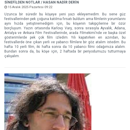
SİNEFİLDEN NOTLAR / HASAN NADİR DERİN
15 Aralık 2025 Pazartesi 09:22
Uzunca bir süredir bu köşeye yeni yazı ekleyemedim. Bu sene güz
festivallerinden pek çoğuna katılma fırsatı buldum ama filmlerin yorumlarını
aynı hızda yetiştiremediğim için, bu köşenin takipçilerine bir özür
borçluyum. Yazın ortasında Karlovy Vary, sonra sırasıyla Ayvalık, Adana,
Antalya ve Ankara Film Festivallerinde, arada Filmekimi’nde ve başka özel
gösterimlerde pek çok film izledim. Yılı kapatırken en azından, bu
festivallerde öne çıkan yerli ve yabancı filmlere bir göz atalım istedim. Bu
hafta 10 yerli film, iki hafta sonra da 10 yabancı filmi odağımıza alalım.
Bundan sonra da, bu köşe için, 2 haftada bir periyodumuzu tutturmaya
çalışalım.