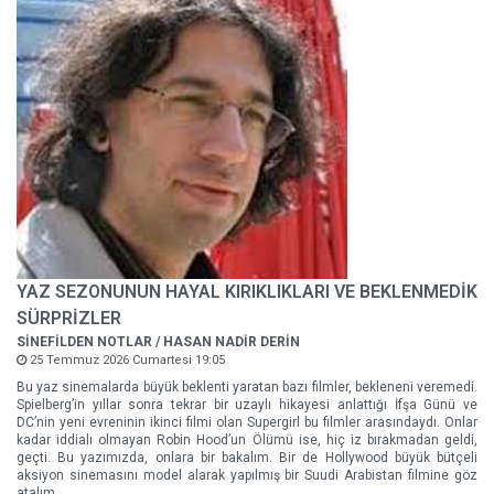
YAZ SEZONUNUN HAYAL KIRIKLIKLARI VE BEKLENMEDİK
SÜRPRİZLER
SİNEFİLDEN NOTLAR / HASAN NADİR DERİN
25 Temmuz 2026 Cumartesi 19:05
Bu yaz sinemalarda büyük beklenti yaratan bazı filmler, bekleneni veremedi.
Spielberg’in yıllar sonra tekrar bir uzaylı hikayesi anlattığı İfşa Günü ve
DC’nin yeni evreninin ikinci filmi olan Supergirl bu filmler arasındaydı. Onlar
kadar iddialı olmayan Robin Hood’un Ölümü ise, hiç iz bırakmadan geldi,
geçti. Bu yazımızda, onlara bir bakalım. Bir de Hollywood büyük bütçeli
aksiyon sinemasını model alarak yapılmış bir Suudi Arabistan filmine göz
atalım.