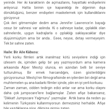
yerinde. Her iki karakterin de açmazlarını, hayattaki endişelerini
anlıyoruz. Hatta birinin içe kapanıklığı ile diğerinin dışa
dönüklüğünü, benzer endişeleri maskelemek için kullandıklarını
görüyoruz.
Çok ileri gitmemişler dedim ama Jennifer Lawrence'ın bayağı
cesur bir sahnesi var aslında. Ki o sahneye kadar, çıplaklık olan
sahnelerde, uygun kadrajlarla o çıplaklığı saklayacaklar diye
düşünmüştüm ama bir anda... Eeee, neyse, detay vermeyeyim.
Tek bir sahne zaten.
Haile: Bir Aile Kâbusu:
Yerli korku filmleri artık inanılmaz kötü seviyelere indiği için
izlesem de, içimden gelip bir şey yazmıyordum ama kamera
arkasında Alper Mestçi olunca, en azından belli bir seviye
tutturulmuş. Bir emek harcandığını, özen gösterildiğini
görüyorsunuz. Mestçi'nin filmografisinde en iyilerden biri değil ama
muhtemelen şu ana kadarki filmler içinde, yılın en iyi yerli korkusu.
Zaman zaman, cidden tedirgin edici anlar var ama korku olayını
daha çok jumpscare'lere bağlamışlar. Zaten afişe bakarsanız,
"Dikkat! Jumpscare Yağmuru" yazmışlar. Artık bana da neden şu
kelimenin Türkçesini kullanmıyorsun demezsiniz herhalde. Afişe
bile yazdıklarına göre, dilimize girmiş zaten.