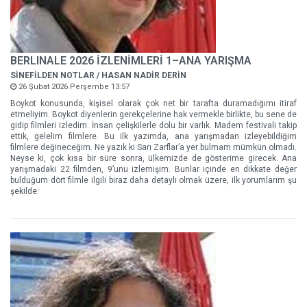
BERLINALE 2026 İZLENİMLERİ 1–ANA YARIŞMA
SİNEFİLDEN NOTLAR / HASAN NADİR DERİN
26 Şubat 2026 Perşembe 13:57
Boykot konusunda, kişisel olarak çok net bir tarafta duramadığımı itiraf
etmeliyim. Boykot diyenlerin gerekçelerine hak vermekle birlikte, bu sene de
gidip filmleri izledim. İnsan çelişkilerle dolu bir varlık. Madem festivali takip
ettik, gelelim filmlere. Bu ilk yazımda, ana yarışmadan izleyebildiğim
filmlere değineceğim. Ne yazık ki Sarı Zarflar’a yer bulmam mümkün olmadı.
Neyse ki, çok kısa bir süre sonra, ülkemizde de gösterime girecek. Ana
yarışmadaki 22 filmden, 9’unu izlemişim. Bunlar içinde en dikkate değer
bulduğum dört filmle ilgili biraz daha detaylı olmak üzere, ilk yorumlarım şu
şekilde: