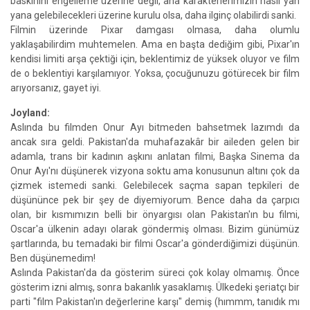
baskınını engelleme üzerine değil, ana karakterlerimizin nasıl yan
yana gelebilecekleri üzerine kurulu olsa, daha ilginç olabilirdi sanki.
Filmin üzerinde Pixar damgası olmasa, daha olumlu
yaklaşabilirdim muhtemelen. Ama en başta dediğim gibi, Pixar'ın
kendisi limiti arşa çektiği için, beklentimiz de yüksek oluyor ve film
de o beklentiyi karşılamıyor. Yoksa, çocuğunuzu götürecek bir film
arıyorsanız, gayet iyi.
Joyland:
Aslında bu filmden Onur Ayı bitmeden bahsetmek lazımdı da
ancak sıra geldi. Pakistan'da muhafazakâr bir aileden gelen bir
adamla, trans bir kadının aşkını anlatan filmi, Başka Sinema da
Onur Ayı'nı düşünerek vizyona soktu ama konusunun altını çok da
çizmek istemedi sanki. Gelebilecek saçma sapan tepkileri de
düşününce pek bir şey de diyemiyorum. Bence daha da çarpıcı
olan, bir kısmımızın belli bir önyargısı olan Pakistan'ın bu filmi,
Oscar'a ülkenin adayı olarak göndermiş olması. Bizim günümüz
şartlarında, bu temadaki bir filmi Oscar'a gönderdiğimizi düşünün.
Ben düşünemedim!
Aslında Pakistan'da da gösterim süreci çok kolay olmamış. Önce
gösterim izni almış, sonra bakanlık yasaklamış. Ülkedeki şeriatçı bir
parti "film Pakistan'ın değerlerine karşı" demiş (hımmm, tanıdık mı