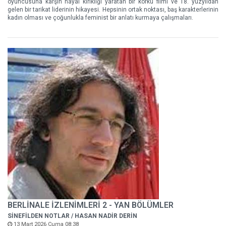
oyuncusuna karşın hayal kırıklığı yaratan bir korku filmi ve 18. yüzyıldan
gelen bir tarikat liderinin hikayesi. Hepsinin ortak noktası, baş karakterlerinin
kadın olması ve çoğunlukla feminist bir anlatı kurmaya çalışmaları.
BERLİNALE İZLENİMLERİ 2 - YAN BÖLÜMLER
SİNEFİLDEN NOTLAR / HASAN NADİR DERİN
13 Mart 2026 Cuma 08:38