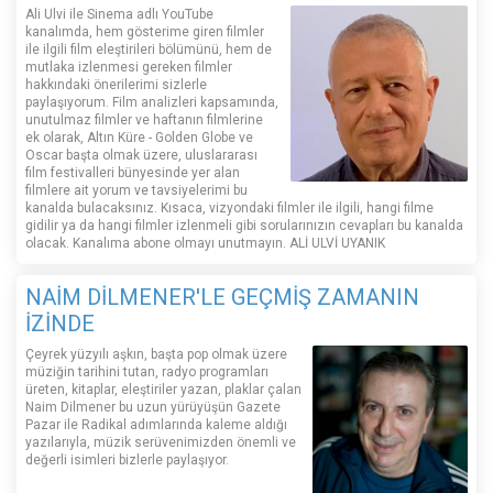
Ali Ulvi ile Sinema adlı YouTube
kanalımda, hem gösterime giren filmler
ile ilgili film eleştirileri bölümünü, hem de
mutlaka izlenmesi gereken filmler
hakkındaki önerilerimi sizlerle
paylaşıyorum. Film analizleri kapsamında,
unutulmaz filmler ve haftanın filmlerine
ek olarak, Altın Küre - Golden Globe ve
Oscar başta olmak üzere, uluslararası
film festivalleri bünyesinde yer alan
filmlere ait yorum ve tavsiyelerimi bu
kanalda bulacaksınız. Kısaca, vizyondaki filmler ile ilgili, hangi filme
gidilir ya da hangi filmler izlenmeli gibi sorularınızın cevapları bu kanalda
olacak. Kanalıma abone olmayı unutmayın. ALİ ULVİ UYANIK
NAİM DİLMENER'LE GEÇMİŞ ZAMANIN
İZİNDE
Çeyrek yüzyılı aşkın, başta pop olmak üzere
müziğin tarihini tutan, radyo programları
üreten, kitaplar, eleştiriler yazan, plaklar çalan
Naim Dilmener bu uzun yürüyüşün Gazete
Pazar ile Radikal adımlarında kaleme aldığı
yazılarıyla, müzik serüvenimizden önemli ve
değerli isimleri bizlerle paylaşıyor.