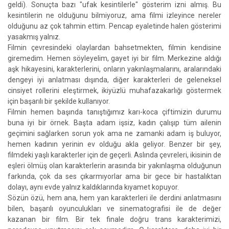
geldi). Sonuçta bazı "ufak kesintilerle" gösterim izni almış. Bu
kesintilerin ne olduğunu bilmiyoruz, ama filmi izleyince nereler
olduğunu az çok tahmin ettim. Pencap eyaletinde halen gösterimi
yasakmış yalnız.
Filmin çevresindeki olaylardan bahsetmekten, filmin kendisine
giremedim. Hemen söyleyelim, gayet iyi bir film. Merkezine aldığı
aşk hikayesini, karakterlerini, onların yakınlaşmalarını, aralarındaki
dengeyi iyi anlatması dışında, diğer karakterleri de geleneksel
cinsiyet rollerini eleştirmek, ikiyüzlü muhafazakarlığı göstermek
için başarılı bir şekilde kullanıyor.
Filmin hemen başında tanıştığımız karı-koca çiftimizin durumu
buna iyi bir örnek. Başta adam işsiz, kadın çalışıp tüm ailenin
geçimini sağlarken sorun yok ama ne zamanki adam iş buluyor,
hemen kadının yerinin ev olduğu akla geliyor. Benzer bir şey,
filmdeki yaşlı karakterler için de geçerli. Aslında çevreleri, ikisinin de
eşleri ölmüş olan karakterlerin arasında bir yakınlaşma olduğunun
farkında, çok da ses çıkarmıyorlar ama bir gece bir hastalıktan
dolayı, aynı evde yalnız kaldıklarında kıyamet kopuyor.
Sözün özü, hem ana, hem yan karakterleri ile derdini anlatmasını
bilen, başarılı oyunculukları ve sinematografisi ile de değer
kazanan bir film. Bir tek finale doğru trans karakterimizi,