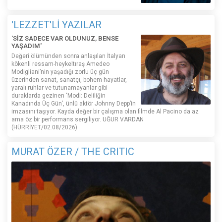
'LEZZET'Lİ YAZILAR
'SİZ SADECE VAR OLDUNUZ, BENSE
YAŞADIM'
Değeri ölümünden sonra anlaşılan İtalyan
kökenli ressam-heykeltıraş Amedeo
Modigliani’nin yaşadığı zorlu üç gün
üzerinden sanat, sanatçı, bohem hayatlar,
yaralı ruhlar ve tutunamayanlar gibi
duraklarda gezinen ‘Modi: Deliliğin
Kanadında Üç Gün’, ünlü aktör Johnny Depp’in
imzasını taşıyor. Kayda değer bir çalışma olan filmde Al Pacino da az
ama öz bir performans sergiliyor. UĞUR VARDAN
(HÜRRİYET/02.08/2026)
MURAT ÖZER / THE CRITIC