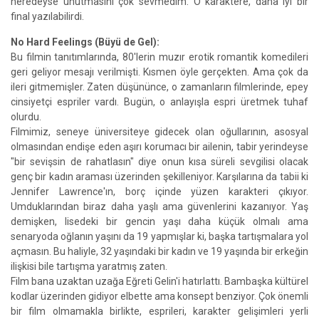
neredeyse unutmasını çok sevmedim. O karaktere, daha iyi bir
final yazılabilirdi.
No Hard Feelings (Büyü de Gel):
Bu filmin tanıtımlarında, 80'lerin muzır erotik romantik komedileri
geri geliyor mesajı verilmişti. Kısmen öyle gerçekten. Ama çok da
ileri gitmemişler. Zaten düşününce, o zamanların filmlerinde, epey
cinsiyetçi espriler vardı. Bugün, o anlayışla espri üretmek tuhaf
olurdu.
Filmimiz, seneye üniversiteye gidecek olan oğullarının, asosyal
olmasından endişe eden aşırı korumacı bir ailenin, tabir yerindeyse
"bir sevişsin de rahatlasın" diye onun kısa süreli sevgilisi olacak
genç bir kadın araması üzerinden şekilleniyor. Karşılarına da tabii ki
Jennifer Lawrence'ın, borç içinde yüzen karakteri çıkıyor.
Umduklarından biraz daha yaşlı ama güvenlerini kazanıyor. Yaş
demişken, lisedeki bir gencin yaşı daha küçük olmalı ama
senaryoda oğlanın yaşını da 19 yapmışlar ki, başka tartışmalara yol
açmasın. Bu haliyle, 32 yaşındaki bir kadın ve 19 yaşında bir erkeğin
ilişkisi bile tartışma yaratmış zaten.
Film bana uzaktan uzağa Eğreti Gelin'i hatırlattı. Bambaşka kültürel
kodlar üzerinden gidiyor elbette ama konsept benziyor. Çok önemli
bir film olmamakla birlikte, esprileri, karakter gelişimleri yerli