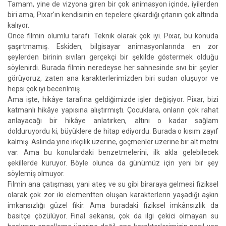
Tamam, yine de vizyona giren bir çok animasyon içinde, iyilerden
biri ama, Pixar'ın kendisinin en tepelere çıkardığı çıtanın çok altında
kalıyor.
Önce filmin olumlu tarafı. Teknik olarak çok iyi. Pixar, bu konuda
şaşırtmamış. Eskiden, bilgisayar animasyonlarında en zor
şeylerden birinin sıvıları gerçekçi bir şekilde göstermek olduğu
söylenirdi. Burada filmin neredeyse her sahnesinde sıvı bir şeyler
görüyoruz, zaten ana karakterlerimizden biri sudan oluşuyor ve
hepsi çok iyi becerilmiş.
Ama işte, hikâye tarafına geldiğimizde işler değişiyor. Pixar, bizi
katmanlı hikâye yapısına alıştırmıştı. Çocuklara, onların çok rahat
anlayacağı bir hikâye anlatırken, altını o kadar sağlam
dolduruyordu ki, büyüklere de hitap ediyordu. Burada o kısım zayıf
kalmış. Aslında yine ırkçılık üzerine, göçmenler üzerine bir alt metni
var. Ama bu konulardaki benzetmelerini, ilk akla gelebilecek
şekillerde kuruyor. Böyle olunca da günümüz için yeni bir şey
söylemiş olmuyor.
Filmin ana çatışması, yani ateş ve su gibi biraraya gelmesi fiziksel
olarak çok zor iki elementten oluşan karakterlerin yaşadığı aşkın
imkansızlığı güzel fikir. Ama buradaki fiziksel imkânsızlık da
basitçe çözülüyor. Final sekansı, çok da ilgi çekici olmayan su