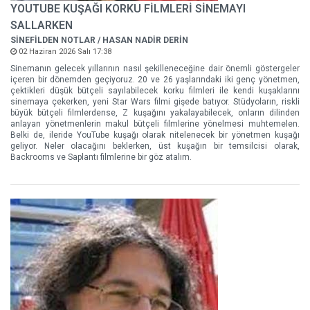
YOUTUBE KUŞAĞI KORKU FİLMLERİ SİNEMAYI
SALLARKEN
SİNEFİLDEN NOTLAR / HASAN NADİR DERİN
02 Haziran 2026 Salı 17:38
Sinemanın gelecek yıllarının nasıl şekilleneceğine dair önemli göstergeler
içeren bir dönemden geçiyoruz. 20 ve 26 yaşlarındaki iki genç yönetmen,
çektikleri düşük bütçeli sayılabilecek korku filmleri ile kendi kuşaklarını
sinemaya çekerken, yeni Star Wars filmi gişede batıyor. Stüdyoların, riskli
büyük bütçeli filmlerdense, Z kuşağını yakalayabilecek, onların dilinden
anlayan yönetmenlerin makul bütçeli filmlerine yönelmesi muhtemelen.
Belki de, ileride YouTube kuşağı olarak nitelenecek bir yönetmen kuşağı
geliyor. Neler olacağını beklerken, üst kuşağın bir temsilcisi olarak,
Backrooms ve Saplantı filmlerine bir göz atalım.