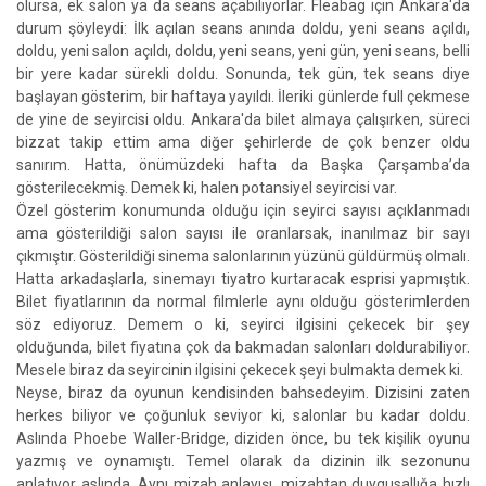
olursa, ek salon ya da seans açabiliyorlar. Fleabag için Ankara'da
durum şöyleydi: İlk açılan seans anında doldu, yeni seans açıldı,
doldu, yeni salon açıldı, doldu, yeni seans, yeni gün, yeni seans, belli
bir yere kadar sürekli doldu. Sonunda, tek gün, tek seans diye
başlayan gösterim, bir haftaya yayıldı. İleriki günlerde full çekmese
de yine de seyircisi oldu. Ankara'da bilet almaya çalışırken, süreci
bizzat takip ettim ama diğer şehirlerde de çok benzer oldu
sanırım. Hatta, önümüzdeki hafta da Başka Çarşamba’da
gösterilecekmiş. Demek ki, halen potansiyel seyircisi var.
Özel gösterim konumunda olduğu için seyirci sayısı açıklanmadı
ama gösterildiği salon sayısı ile oranlarsak, inanılmaz bir sayı
çıkmıştır. Gösterildiği sinema salonlarının yüzünü güldürmüş olmalı.
Hatta arkadaşlarla, sinemayı tiyatro kurtaracak esprisi yapmıştık.
Bilet fiyatlarının da normal filmlerle aynı olduğu gösterimlerden
söz ediyoruz. Demem o ki, seyirci ilgisini çekecek bir şey
olduğunda, bilet fiyatına çok da bakmadan salonları doldurabiliyor.
Mesele biraz da seyircinin ilgisini çekecek şeyi bulmakta demek ki.
Neyse, biraz da oyunun kendisinden bahsedeyim. Dizisini zaten
herkes biliyor ve çoğunluk seviyor ki, salonlar bu kadar doldu.
Aslında Phoebe Waller-Bridge, diziden önce, bu tek kişilik oyunu
yazmış ve oynamıştı. Temel olarak da dizinin ilk sezonunu
anlatıyor aslında. Aynı mizah anlayışı, mizahtan duygusallığa hızlı