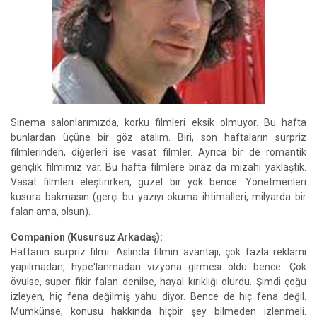
Sinema salonlarımızda, korku filmleri eksik olmuyor. Bu hafta
bunlardan üçüne bir göz atalım. Biri, son haftaların sürpriz
filmlerinden, diğerleri ise vasat filmler. Ayrıca bir de romantik
gençlik filmimiz var. Bu hafta filmlere biraz da mizahi yaklaştık.
Vasat filmleri eleştirirken, güzel bir yok bence. Yönetmenleri
kusura bakmasın (gerçi bu yazıyı okuma ihtimalleri, milyarda bir
falan ama, olsun).
Companion (Kusursuz Arkadaş):
Haftanın sürpriz filmi. Aslında filmin avantajı, çok fazla reklamı
yapılmadan, hype'lanmadan vizyona girmesi oldu bence. Çok
övülse, süper fikir falan denilse, hayal kırıklığı olurdu. Şimdi çoğu
izleyen, hiç fena değilmiş yahu diyor. Bence de hiç fena değil.
Mümkünse, konusu hakkında hiçbir şey bilmeden izlenmeli.