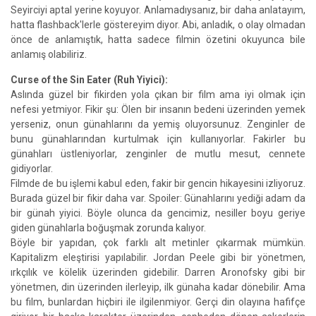
Seyirciyi aptal yerine koyuyor. Anlamadıysanız, bir daha anlatayım,
hatta flashback'lerle göstereyim diyor. Abi, anladık, o olay olmadan
önce de anlamıştık, hatta sadece filmin özetini okuyunca bile
anlamış olabiliriz.
Curse of the Sin Eater (Ruh Yiyici):
Aslında güzel bir fikirden yola çıkan bir film ama iyi olmak için
nefesi yetmiyor. Fikir şu: Ölen bir insanın bedeni üzerinden yemek
yerseniz, onun günahlarını da yemiş oluyorsunuz. Zenginler de
bunu günahlarından kurtulmak için kullanıyorlar. Fakirler bu
günahları üstleniyorlar, zenginler de mutlu mesut, cennete
gidiyorlar.
Filmde de bu işlemi kabul eden, fakir bir gencin hikayesini izliyoruz.
Burada güzel bir fikir daha var. Spoiler: Günahlarını yediği adam da
bir günah yiyici. Böyle olunca da gencimiz, nesiller boyu geriye
giden günahlarla boğuşmak zorunda kalıyor.
Böyle bir yapıdan, çok farklı alt metinler çıkarmak mümkün.
Kapitalizm eleştirisi yapılabilir. Jordan Peele gibi bir yönetmen,
ırkçılık ve kölelik üzerinden gidebilir. Darren Aronofsky gibi bir
yönetmen, din üzerinden ilerleyip, ilk günaha kadar dönebilir. Ama
bu film, bunlardan hiçbiri ile ilgilenmiyor. Gerçi din olayına hafifçe