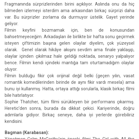
Fragmanında sürprizlerinden birini açıklıyor. Aslında onu da hiç
bilmeden izlemeyi isterdim ama arkasından birkaç sürprizi daha
var. Bu sürprizler zorlama da durmuyor üstelik. Gayet yerinde
geliyor.
Filmin keyfini bozmamak için, ben de konusundan
bahsetmeyeceğim. Arkadaşları ile birlikte bir hafta sonu geçirmek
isteyen çiftimizin başına gelen olaylar diyelim, çok yüzeysel
olarak. Genel olarak hikâye akışını sevdim ama finale yaklaşıp,
olaylar içinden çıkılmaz hale geldiği noktada, senaryo yalpalıyor
bence. Filmin kendi içindeki mantığa tam oturtamadığım olaylar
oluyor.
Filmin bulduğu fikir çok orijinal değil belki (geçen yılın, vasat
romantik komedilerinden birinde de aynı fikir vardı mesela) ama
bunu iyi kullanmış. Hatta, ortaya attığı sorularla, klasik birkaç filmi
bile hatırlatıyor.
Sophie Thatcher, tüm filmi sürükleyen bir performans çıkarmış.
Heretic'den sonra, burada da dikkat çekici. Kariyerinde, doğru
adımlarla gidiyor. Birkaç seneye, daha iyi yerlerde görebiliriz
kendisini.
Bagman (Karabasan):