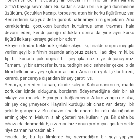
Yönetmen Colm McCarthy'nin önceki filmi The Girl with All the
Gifts'i bayağı sevmiştim. Bu kadar sıradan bir işle geri dönmesine
üzüldüm. Çocukları kaçırıp, torbasına atan bir korku figürümüz var.
Benzerlerini kaç yüz defa gördük hatırlamıyorum gerçekten. Ana
karakterimiz, çocukken bundan kurtulmuş ama travması hala
devam eden, kendi çocuğu olduktan sonra da yine aynı korku
figürü ile karşı karşıya gelen bir adam.
Hikâye o kadar beklendik şekilde akıyor ki, finalde sürprizmiş gibi
verilen şeyi bile filmin başında anlıyoruz zaten. Hadi diyelim ki, bu
tip bir konuda çok orijinal bir şey çıkamaz diye düşünüyoruz.
Tamam. İyi bir atmosfer kursa, tedirgin edici sahneler çekse, o da
filmi belli bir seviyeye çıkartır aslında. Ama o da yok. Işıklar titredi,
karardı, pencereye dışarıdan bir şey çarptı, vs.
Senaryo, nereden tutsan, elinde kalıyor. Kahramanımızın, maddi
zorluklar içinde olduğuna, borçlarını ödeyemediğine dair bir alt
hikâye var mesela. Hiçbir yere bağlanmıyor. Adam zengin de olsa,
bir şey değişmeyecek. Hayalini kurduğu bir cihaz var, detaylı bir
şekilde görüyoruz. Bu cihazın finalde önemli bir rolü olacağından
emin gibiydim. Malum, silah gösterilirse, kullanılır ya. Bir daha bu
cihaza da dönmedik. E, o zaman bize onun prototipini göstermekle
niye zaman harcadın abi?
Finalde de, bu tip filmlerde hiç sevmediğim bir şeyi yapıyor.