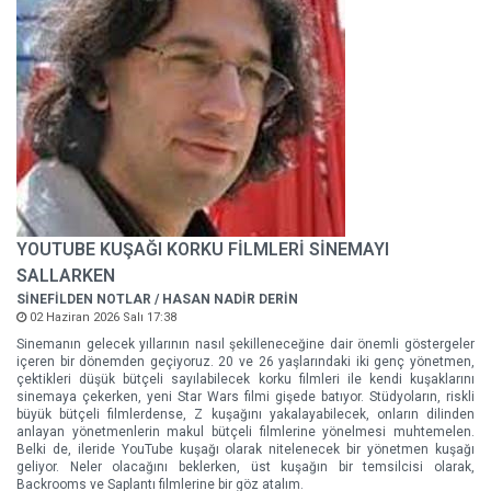
YOUTUBE KUŞAĞI KORKU FİLMLERİ SİNEMAYI
SALLARKEN
SİNEFİLDEN NOTLAR / HASAN NADİR DERİN
02 Haziran 2026 Salı 17:38
Sinemanın gelecek yıllarının nasıl şekilleneceğine dair önemli göstergeler
içeren bir dönemden geçiyoruz. 20 ve 26 yaşlarındaki iki genç yönetmen,
çektikleri düşük bütçeli sayılabilecek korku filmleri ile kendi kuşaklarını
sinemaya çekerken, yeni Star Wars filmi gişede batıyor. Stüdyoların, riskli
büyük bütçeli filmlerdense, Z kuşağını yakalayabilecek, onların dilinden
anlayan yönetmenlerin makul bütçeli filmlerine yönelmesi muhtemelen.
Belki de, ileride YouTube kuşağı olarak nitelenecek bir yönetmen kuşağı
geliyor. Neler olacağını beklerken, üst kuşağın bir temsilcisi olarak,
Backrooms ve Saplantı filmlerine bir göz atalım.