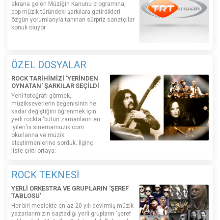
ekrana gelen Müziğin Kanunu programına,
pop müzik türündeki şarkılara getirdikleri
özgün yorumlarıyla tanınan sürpriz sanatçılar
konuk oluyor.
ÖZEL DOSYALAR
ROCK TARİHİMİZİ 'YERİNDEN
OYNATAN' ŞARKILAR SEÇİLDİ
Yeni fotoğrafı görmek,
müzikseverlerin beğenisinin ne
kadar değiştiğini öğrenmek için
yerli rockta ‘bütün zamanların en
iyileri’ni sinemamuzik.com
okurlarına ve müzik
eleştirmenlerine sorduk. İlginç
liste çıktı ortaya:
ROCK TEKNESİ
YERLİ ORKESTRA VE GRUPLARIN 'ŞEREF
TABLOSU'
Her biri meslekte en az 20 yılı devirmiş müzik
yazarlarımızın saptadığı yerli grupların ‘şeref