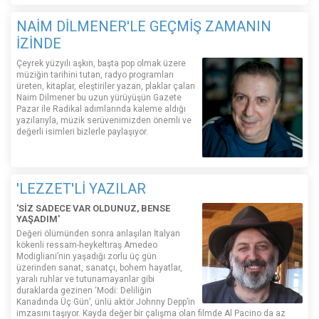
NAİM DİLMENER'LE GEÇMİŞ ZAMANIN
İZİNDE
Çeyrek yüzyılı aşkın, başta pop olmak üzere
müziğin tarihini tutan, radyo programları
üreten, kitaplar, eleştiriler yazan, plaklar çalan
Naim Dilmener bu uzun yürüyüşün Gazete
Pazar ile Radikal adımlarında kaleme aldığı
yazılarıyla, müzik serüvenimizden önemli ve
değerli isimleri bizlerle paylaşıyor.
'LEZZET'Lİ YAZILAR
'SİZ SADECE VAR OLDUNUZ, BENSE
YAŞADIM'
Değeri ölümünden sonra anlaşılan İtalyan
kökenli ressam-heykeltıraş Amedeo
Modigliani’nin yaşadığı zorlu üç gün
üzerinden sanat, sanatçı, bohem hayatlar,
yaralı ruhlar ve tutunamayanlar gibi
duraklarda gezinen ‘Modi: Deliliğin
Kanadında Üç Gün’, ünlü aktör Johnny Depp’in
imzasını taşıyor. Kayda değer bir çalışma olan filmde Al Pacino da az