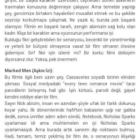
giriyor, bir başka karakter üzerinden, cepheden dönen askerlerin
travmaları konusuna değinmeye çalışıyor. Ama temelde yaptığı
şey, gencimize birtakım hayaletleri musallat etmek ve bu şekilde
seyirciyi korkutmaya çalışmak. Ne yazık ki, bunda pek başarılı
olamıyor. Filmin en başarılı tarafı, zengin abimizin sağ kolu olan
kadın. Klişe bir karakter ama oyuncunun performansı iyi.
Bulduğu fikri geliştirebilen bir senaryosu, becerikli bir yönetmenliği
ve yeterli bir bütçesi olmayınca vasat bir film olmanın ötesine
gidemiyor. Sırf fikir için izlenir mi? Bir korku filmi delisiyim
diyorsanız olur. Yoksa, pek önermem.
Marked Men (Aşkın İzi):
Bu filmle ilgili beni üzen şey, Cassavetes soyadlı birinin elinden
çıkması. Sosyal medyadaki "every teen romance movie" tarzı
parodilerin birleşmiş hali gibi. İşin kötüsü, parodi değil, gayet
kendini ciddiye alan bir film.
Sayın Nick abicim, insan en azından şöyle ufak bir farklı dokunuş
koyar yahu. İlk dönemlerinde hafiften babasının ışığı var galiba
dedik, sonra ümitler adım adım söndü. Notebook, Nicholas Sparks
uyarlaması idi ama muhtemelen en iyi Nicholas Sparks
uyarlamasıydı. Ama burada artık sanırım dip noktasını bulmuş.
Hadi, tamam, temiz çekilmiş bir film de, o senaryonun klişeliği