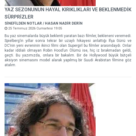
YAZ SEZONUNUN HAYAL KIRIKLIKLARI VE BEKLENMEDİK
SÜRPRİZLER
SİNEFİLDEN NOTLAR / HASAN NADİR DERİN
25 Temmuz 2026 Cumartesi 19:05
Bu yaz sinemalarda büyük beklenti yaratan bazı filmler, bekleneni veremedi.
Spielberg’in yıllar sonra tekrar bir uzaylı hikayesi anlattığı İfşa Günü ve
DC’nin yeni evreninin ikinci filmi olan Supergirl bu filmler arasındaydı. Onlar
kadar iddialı olmayan Robin Hood’un Ölümü ise, hiç iz bırakmadan geldi,
geçti. Bu yazımızda, onlara bir bakalım. Bir de Hollywood büyük bütçeli
aksiyon sinemasını model alarak yapılmış bir Suudi Arabistan filmine göz
atalım.