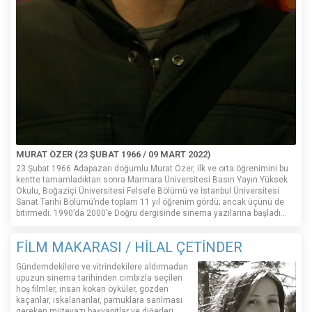
MURAT ÖZER (23 ŞUBAT 1966 / 09 MART 2022)
23 Şubat 1966 Adapazarı doğumlu Murat Özer, ilk ve orta öğrenimini bu
kentte tamamladıktan sonra Marmara Üniversitesi Basın Yayın Yüksek
Okulu, Boğaziçi Üniversitesi Felsefe Bölümü ve İstanbul Üniversitesi
Sanat Tarihi Bölümü’nde toplam 11 yıl öğrenim gördü; ancak üçünü de
bitirmedi. 1990’da 2000’e Doğru dergisinde sinema yazılarına başladı...
FİLM MAKARASI / HİLAL ÇETİNDER
Gündemdekilere ve vitrindekilere aldırmadan
upuzun sinema tarihinden cımbızla seçilen
hoş filmler, insan kokan öyküler, gözden
kaçanlar, ıskalananlar, pamuklara sarılması
gereken mütevazı başyapıtlar ve diğerleri