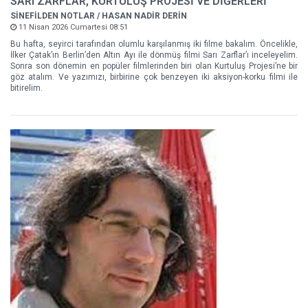
SARI ZARFLAR, KURTULUŞ PROJESİ VE DİĞERLERİ
SİNEFİLDEN NOTLAR / HASAN NADİR DERİN
11 Nisan 2026 Cumartesi 08:51
Bu hafta, seyirci tarafından olumlu karşılanmış iki filme bakalım. Öncelikle,
İlker Çatak’ın Berlin’den Altın Ayı ile dönmüş filmi Sarı Zarflar’ı inceleyelim.
Sonra son dönemin en popüler filmlerinden biri olan Kurtuluş Projesi’ne bir
göz atalım. Ve yazımızı, birbirine çok benzeyen iki aksiyon-korku filmi ile
bitirelim.