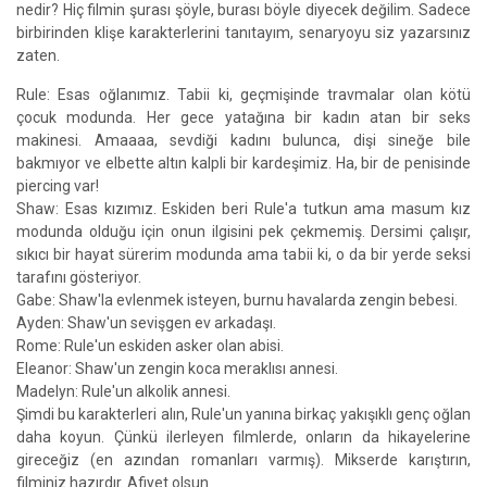
nedir? Hiç filmin şurası şöyle, burası böyle diyecek değilim. Sadece
birbirinden klişe karakterlerini tanıtayım, senaryoyu siz yazarsınız
zaten.
Rule: Esas oğlanımız. Tabii ki, geçmişinde travmalar olan kötü
çocuk modunda. Her gece yatağına bir kadın atan bir seks
makinesi. Amaaaa, sevdiği kadını bulunca, dişi sineğe bile
bakmıyor ve elbette altın kalpli bir kardeşimiz. Ha, bir de penisinde
piercing var!
Shaw: Esas kızımız. Eskiden beri Rule'a tutkun ama masum kız
modunda olduğu için onun ilgisini pek çekmemiş. Dersimi çalışır,
sıkıcı bir hayat sürerim modunda ama tabii ki, o da bir yerde seksi
tarafını gösteriyor.
Gabe: Shaw'la evlenmek isteyen, burnu havalarda zengin bebesi.
Ayden: Shaw'un sevişgen ev arkadaşı.
Rome: Rule'un eskiden asker olan abisi.
Eleanor: Shaw'un zengin koca meraklısı annesi.
Madelyn: Rule'un alkolik annesi.
Şimdi bu karakterleri alın, Rule'un yanına birkaç yakışıklı genç oğlan
daha koyun. Çünkü ilerleyen filmlerde, onların da hikayelerine
gireceğiz (en azından romanları varmış). Mikserde karıştırın,
filminiz hazırdır. Afiyet olsun.