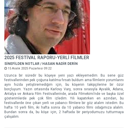
2025 FESTİVAL RAPORU-YERLİ FİLMLER
SİNEFİLDEN NOTLAR / HASAN NADİR DERİN
15 Aralık 2025 Pazartesi 09:22
Uzunca bir süredir bu köşeye yeni yazı ekleyemedim. Bu sene güz
festivallerinden pek çoğuna katılma fırsatı buldum ama filmlerin yorumlarını
aynı hızda yetiştiremediğim için, bu köşenin takipçilerine bir özür
borçluyum. Yazın ortasında Karlovy Vary, sonra sırasıyla Ayvalık, Adana,
Antalya ve Ankara Film Festivallerinde, arada Filmekimi’nde ve başka özel
gösterimlerde pek çok film izledim. Yılı kapatırken en azından, bu
festivallerde öne çıkan yerli ve yabancı filmlere bir göz atalım istedim. Bu
hafta 10 yerli film, iki hafta sonra da 10 yabancı filmi odağımıza alalım.
Bundan sonra da, bu köşe için, 2 haftada bir periyodumuzu tutturmaya
çalışalım.