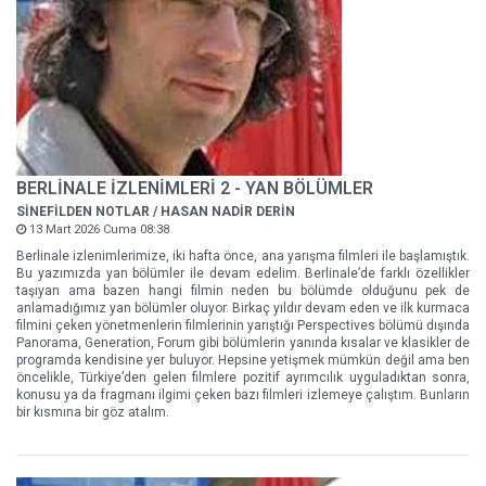
BERLİNALE İZLENİMLERİ 2 - YAN BÖLÜMLER
SİNEFİLDEN NOTLAR / HASAN NADİR DERİN
13 Mart 2026 Cuma 08:38
Berlinale izlenimlerimize, iki hafta önce, ana yarışma filmleri ile başlamıştık.
Bu yazımızda yan bölümler ile devam edelim. Berlinale’de farklı özellikler
taşıyan ama bazen hangi filmin neden bu bölümde olduğunu pek de
anlamadığımız yan bölümler oluyor. Birkaç yıldır devam eden ve ilk kurmaca
filmini çeken yönetmenlerin filmlerinin yarıştığı Perspectives bölümü dışında
Panorama, Generation, Forum gibi bölümlerin yanında kısalar ve klasikler de
programda kendisine yer buluyor. Hepsine yetişmek mümkün değil ama ben
öncelikle, Türkiye’den gelen filmlere pozitif ayrımcılık uyguladıktan sonra,
konusu ya da fragmanı ilgimi çeken bazı filmleri izlemeye çalıştım. Bunların
bir kısmına bir göz atalım.