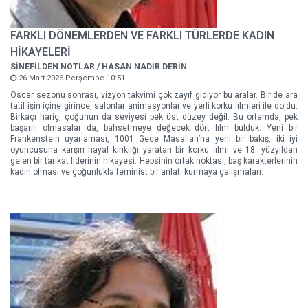
FARKLI DÖNEMLERDEN VE FARKLI TÜRLERDE KADIN
HİKAYELERİ
SİNEFİLDEN NOTLAR / HASAN NADİR DERİN
26 Mart 2026 Perşembe 10:51
Oscar sezonu sonrası, vizyon takvimi çok zayıf gidiyor bu aralar. Bir de ara
tatil işin içine girince, salonlar animasyonlar ve yerli korku filmleri ile doldu.
Birkaçı hariç, çoğunun da seviyesi pek üst düzey değil. Bu ortamda, pek
başarılı olmasalar da, bahsetmeye değecek dört film bulduk. Yeni bir
Frankenstein uyarlaması, 1001 Gece Masalları’na yeni bir bakış, iki iyi
oyuncusuna karşın hayal kırıklığı yaratan bir korku filmi ve 18. yüzyıldan
gelen bir tarikat liderinin hikayesi. Hepsinin ortak noktası, baş karakterlerinin
kadın olması ve çoğunlukla feminist bir anlatı kurmaya çalışmaları.