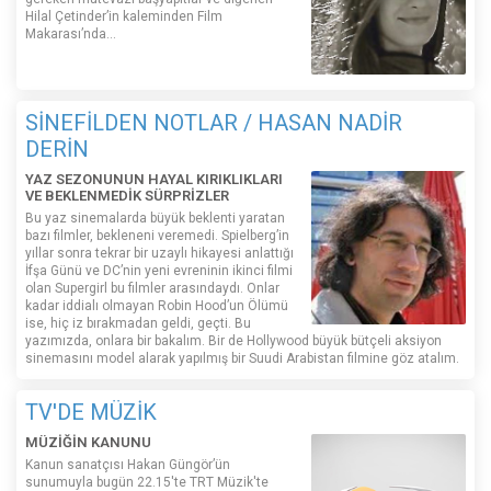
Hilal Çetinder’in kaleminden Film
Makarası’nda…
SİNEFİLDEN NOTLAR / HASAN NADİR
DERİN
YAZ SEZONUNUN HAYAL KIRIKLIKLARI
VE BEKLENMEDİK SÜRPRİZLER
Bu yaz sinemalarda büyük beklenti yaratan
bazı filmler, bekleneni veremedi. Spielberg’in
yıllar sonra tekrar bir uzaylı hikayesi anlattığı
İfşa Günü ve DC’nin yeni evreninin ikinci filmi
olan Supergirl bu filmler arasındaydı. Onlar
kadar iddialı olmayan Robin Hood’un Ölümü
ise, hiç iz bırakmadan geldi, geçti. Bu
yazımızda, onlara bir bakalım. Bir de Hollywood büyük bütçeli aksiyon
sinemasını model alarak yapılmış bir Suudi Arabistan filmine göz atalım.
TV'DE MÜZİK
MÜZİĞİN KANUNU
Kanun sanatçısı Hakan Güngör’ün
sunumuyla bugün 22.15'te TRT Müzik'te