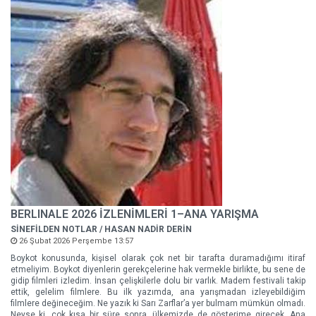
BERLINALE 2026 İZLENİMLERİ 1–ANA YARIŞMA
SİNEFİLDEN NOTLAR / HASAN NADİR DERİN
26 Şubat 2026 Perşembe 13:57
Boykot konusunda, kişisel olarak çok net bir tarafta duramadığımı itiraf
etmeliyim. Boykot diyenlerin gerekçelerine hak vermekle birlikte, bu sene de
gidip filmleri izledim. İnsan çelişkilerle dolu bir varlık. Madem festivali takip
ettik, gelelim filmlere. Bu ilk yazımda, ana yarışmadan izleyebildiğim
filmlere değineceğim. Ne yazık ki Sarı Zarflar’a yer bulmam mümkün olmadı.
Neyse ki, çok kısa bir süre sonra, ülkemizde de gösterime girecek. Ana