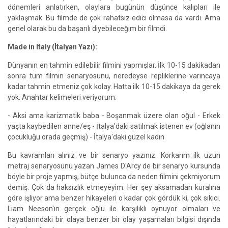
dönemleri anlatırken, olaylara bugünün düşünce kalıpları ile
yaklaşmak. Bu filmde de çok rahatsız edici olmasa da vardı. Ama
genel olarak bu da başarılı diyebileceğim bir filmdi.
Made in Italy (İtalyan Yazı):
Dünyanın en tahmin edilebilir filmini yapmışlar. İlk 10-15 dakikadan
sonra tüm filmin senaryosunu, neredeyse repliklerine varıncaya
kadar tahmin etmeniz çok kolay. Hatta ilk 10-15 dakikaya da gerek
yok. Anahtar kelimeleri veriyorum:
- Aksi ama karizmatik baba - Boşanmak üzere olan oğul - Erkek
yaşta kaybedilen anne/eş - İtalya'daki satılmak istenen ev (oğlanın
çocukluğu orada geçmiş) - İtalya'daki güzel kadın
Bu kavramları alınız ve bir senaryo yazınız. Korkarım ilk uzun
metraj senaryosunu yazan James D'Arcy de bir senaryo kursunda
böyle bir proje yapmış, bütçe bulunca da neden filmini çekmiyorum
demiş. Çok da haksızlık etmeyeyim. Her şey aksamadan kuralına
göre işliyor ama benzer hikayeleri o kadar çok gördük ki, çok sıkıcı.
Liam Neeson'ın gerçek oğlu ile karşılıklı oynuyor olmaları ve
hayatlarındaki bir olaya benzer bir olay yaşamaları bilgisi dışında