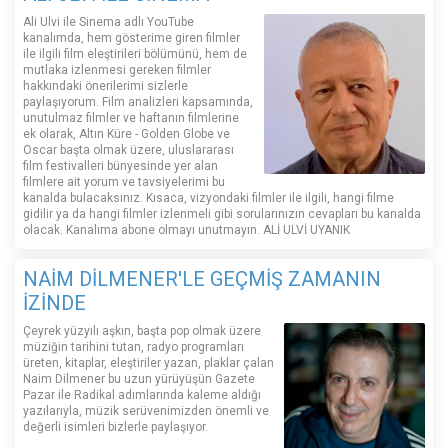
Ali Ulvi ile Sinema adlı YouTube
kanalımda, hem gösterime giren filmler
ile ilgili film eleştirileri bölümünü, hem de
mutlaka izlenmesi gereken filmler
hakkındaki önerilerimi sizlerle
paylaşıyorum. Film analizleri kapsamında,
unutulmaz filmler ve haftanın filmlerine
ek olarak, Altın Küre - Golden Globe ve
Oscar başta olmak üzere, uluslararası
film festivalleri bünyesinde yer alan
filmlere ait yorum ve tavsiyelerimi bu
kanalda bulacaksınız. Kısaca, vizyondaki filmler ile ilgili, hangi filme
gidilir ya da hangi filmler izlenmeli gibi sorularınızın cevapları bu kanalda
olacak. Kanalıma abone olmayı unutmayın. ALİ ULVİ UYANIK
NAİM DİLMENER'LE GEÇMİŞ ZAMANIN
İZİNDE
Çeyrek yüzyılı aşkın, başta pop olmak üzere
müziğin tarihini tutan, radyo programları
üreten, kitaplar, eleştiriler yazan, plaklar çalan
Naim Dilmener bu uzun yürüyüşün Gazete
Pazar ile Radikal adımlarında kaleme aldığı
yazılarıyla, müzik serüvenimizden önemli ve
değerli isimleri bizlerle paylaşıyor.