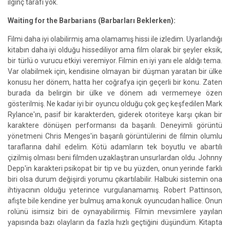
ilginç tarafı yok.
Waiting for the Barbarians (Barbarları Beklerken):
Filmi daha iyi olabilirmiş ama olamamış hissi ile izledim. Uyarlandığı
kitabın daha iyi olduğu hissediliyor ama film olarak bir şeyler eksik,
bir türlü o vurucu etkiyi veremiyor. Filmin en iyi yanı ele aldığı tema.
Var olabilmek için, kendisine olmayan bir düşman yaratan bir ülke
konusu her dönem, hatta her coğrafya için geçerli bir konu. Zaten
burada da belirgin bir ülke ve dönem adı vermemeye özen
gösterilmiş. Ne kadar iyi bir oyuncu olduğu çok geç keşfedilen Mark
Rylance'ın, pasif bir karakterden, giderek otoriteye karşı çıkan bir
karaktere dönüşen performansı da başarılı. Deneyimli görüntü
yönetmeni Chris Menges'in başarılı görüntülerini de filmin olumlu
taraflarına dahil edelim. Kötü adamların tek boyutlu ve abartılı
çizilmiş olması beni filmden uzaklaştıran unsurlardan oldu. Johnny
Depp'in karakteri psikopat bir tip ve bu yüzden, onun yerinde farklı
biri olsa durum değişirdi yorumu çıkartılabilir. Halbuki sistemin ona
ihtiyacının olduğu yeterince vurgulanamamış. Robert Pattinson,
afişte bile kendine yer bulmuş ama konuk oyuncudan hallice. Onun
rolünü isimsiz biri de oynayabilirmiş. Filmin mevsimlere yayılan
yapısında bazı olayların da fazla hızlı geçtiğini düşündüm. Kitapta