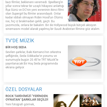
bazı filmler, bekleneni veremedi. Spielberg’in
yıllar sonra tekrar bir uzaylı hikayesi anlattığı
İfşa Günü ve DC’nin yeni evreninin ikinci filmi
olan Supergirl bu filmler arasındaydı. Onlar
kadar iddialı olmayan Robin Hood’un Ölümü
ise, hiç iz bırakmadan geldi, geçti. Bu
yazımızda, onlara bir bakalım. Bir de Hollywood büyük bütçeli aksiyon
sinemasını model alarak yapılmış bir Suudi Arabistan filmine göz atalım.
TV'DE MÜZİK
BİR HOŞ SEDA
Sevilen şarkılar, Baki Kemancı’nın orkestra
şefliğinde, Seda Gökkadar’ın yorumu ve
sunumuyla bugün 20.45'te TRT Müzik'le
yayınlanacak Bir Hoş Seda programında
ekrana geliyor.
ÖZEL DOSYALAR
ROCK TARİHİMİZİ 'YERİNDEN
OYNATAN' ŞARKILAR SEÇİLDİ
Yeni fotoğrafı görmek,