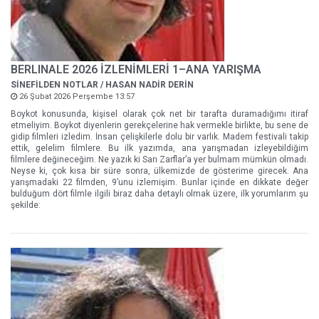
BERLINALE 2026 İZLENİMLERİ 1–ANA YARIŞMA
SİNEFİLDEN NOTLAR / HASAN NADİR DERİN
26 Şubat 2026 Perşembe 13:57
Boykot konusunda, kişisel olarak çok net bir tarafta duramadığımı itiraf
etmeliyim. Boykot diyenlerin gerekçelerine hak vermekle birlikte, bu sene de
gidip filmleri izledim. İnsan çelişkilerle dolu bir varlık. Madem festivali takip
ettik, gelelim filmlere. Bu ilk yazımda, ana yarışmadan izleyebildiğim
filmlere değineceğim. Ne yazık ki Sarı Zarflar’a yer bulmam mümkün olmadı.
Neyse ki, çok kısa bir süre sonra, ülkemizde de gösterime girecek. Ana
yarışmadaki 22 filmden, 9’unu izlemişim. Bunlar içinde en dikkate değer
bulduğum dört filmle ilgili biraz daha detaylı olmak üzere, ilk yorumlarım şu
şekilde: