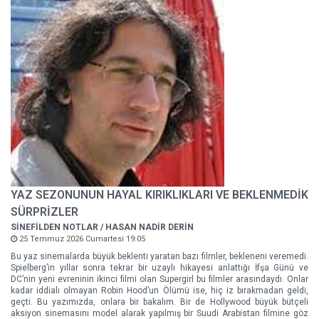
YAZ SEZONUNUN HAYAL KIRIKLIKLARI VE BEKLENMEDİK
SÜRPRİZLER
SİNEFİLDEN NOTLAR / HASAN NADİR DERİN
25 Temmuz 2026 Cumartesi 19:05
Bu yaz sinemalarda büyük beklenti yaratan bazı filmler, bekleneni veremedi.
Spielberg’in yıllar sonra tekrar bir uzaylı hikayesi anlattığı İfşa Günü ve
DC’nin yeni evreninin ikinci filmi olan Supergirl bu filmler arasındaydı. Onlar
kadar iddialı olmayan Robin Hood’un Ölümü ise, hiç iz bırakmadan geldi,
geçti. Bu yazımızda, onlara bir bakalım. Bir de Hollywood büyük bütçeli
aksiyon sinemasını model alarak yapılmış bir Suudi Arabistan filmine göz