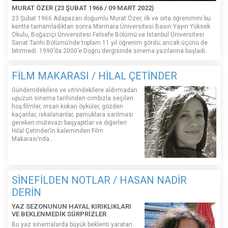
MURAT ÖZER (23 ŞUBAT 1966 / 09 MART 2022)
23 Şubat 1966 Adapazarı doğumlu Murat Özer, ilk ve orta öğrenimini bu
kentte tamamladıktan sonra Marmara Üniversitesi Basın Yayın Yüksek
Okulu, Boğaziçi Üniversitesi Felsefe Bölümü ve İstanbul Üniversitesi
Sanat Tarihi Bölümü’nde toplam 11 yıl öğrenim gördü; ancak üçünü de
bitirmedi. 1990’da 2000’e Doğru dergisinde sinema yazılarına başladı...
FİLM MAKARASI / HİLAL ÇETİNDER
Gündemdekilere ve vitrindekilere aldırmadan
upuzun sinema tarihinden cımbızla seçilen
hoş filmler, insan kokan öyküler, gözden
kaçanlar, ıskalananlar, pamuklara sarılması
gereken mütevazı başyapıtlar ve diğerleri
Hilal Çetinder’in kaleminden Film
Makarası’nda…
SİNEFİLDEN NOTLAR / HASAN NADİR
DERİN
YAZ SEZONUNUN HAYAL KIRIKLIKLARI
VE BEKLENMEDİK SÜRPRİZLER
Bu yaz sinemalarda büyük beklenti yaratan