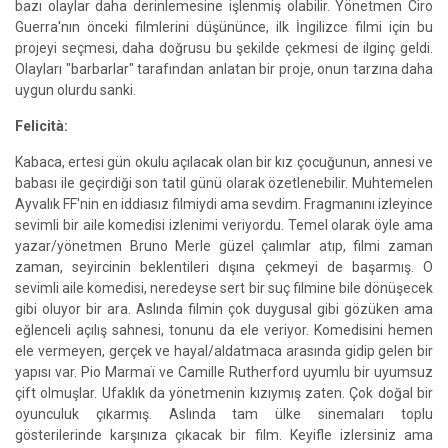
bazı olaylar daha derinlemesine işlenmiş olabilir. Yönetmen Ciro
Guerra'nın önceki filmlerini düşününce, ilk İngilizce filmi için bu
projeyi seçmesi, daha doğrusu bu şekilde çekmesi de ilginç geldi.
Olayları "barbarlar" tarafından anlatan bir proje, onun tarzına daha
uygun olurdu sanki.
Felicità:
Kabaca, ertesi gün okulu açılacak olan bir kız çocuğunun, annesi ve
babası ile geçirdiği son tatil günü olarak özetlenebilir. Muhtemelen
Ayvalık FF'nin en iddiasız filmiydi ama sevdim. Fragmanını izleyince
sevimli bir aile komedisi izlenimi veriyordu. Temel olarak öyle ama
yazar/yönetmen Bruno Merle güzel çalımlar atıp, filmi zaman
zaman, seyircinin beklentileri dışına çekmeyi de başarmış. O
sevimli aile komedisi, neredeyse sert bir suç filmine bile dönüşecek
gibi oluyor bir ara. Aslında filmin çok duygusal gibi gözüken ama
eğlenceli açılış sahnesi, tonunu da ele veriyor. Komedisini hemen
ele vermeyen, gerçek ve hayal/aldatmaca arasında gidip gelen bir
yapısı var. Pio Marmaï ve Camille Rutherford uyumlu bir uyumsuz
çift olmuşlar. Ufaklık da yönetmenin kızıymış zaten. Çok doğal bir
oyunculuk çıkarmış. Aslında tam ülke sinemaları toplu
gösterilerinde karşınıza çıkacak bir film. Keyifle izlersiniz ama