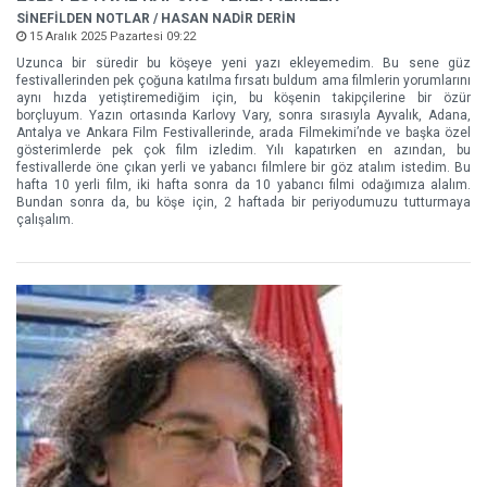
SİNEFİLDEN NOTLAR / HASAN NADİR DERİN
15 Aralık 2025 Pazartesi 09:22
Uzunca bir süredir bu köşeye yeni yazı ekleyemedim. Bu sene güz
festivallerinden pek çoğuna katılma fırsatı buldum ama filmlerin yorumlarını
aynı hızda yetiştiremediğim için, bu köşenin takipçilerine bir özür
borçluyum. Yazın ortasında Karlovy Vary, sonra sırasıyla Ayvalık, Adana,
Antalya ve Ankara Film Festivallerinde, arada Filmekimi’nde ve başka özel
gösterimlerde pek çok film izledim. Yılı kapatırken en azından, bu
festivallerde öne çıkan yerli ve yabancı filmlere bir göz atalım istedim. Bu
hafta 10 yerli film, iki hafta sonra da 10 yabancı filmi odağımıza alalım.
Bundan sonra da, bu köşe için, 2 haftada bir periyodumuzu tutturmaya
çalışalım.