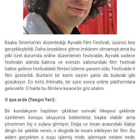
Başka Sinema’nın düzenlediği Ayvalık Film Festivali, üçüncü kez
gerçekleştirildi. Daha öncekilere gitme imkânım olmamıştı ama bu
yılki özel durumda online düzenlenen festivalde, Ayvalık sadece
festivalin adında kalınca ve evinizin salonundaki film festivali
haline gelince festivaldeki filmleri izleme şansım oldu. Festivalde 6
film gösterildi. Bunların bir kısmı vizyon şansı da bulacak gibi
gözüküyor. En kötü ihtimalle, bir süre sonra online platformlara
gelecektir. O halde bu filmlere kısaca bir göz atalım.
O que arde (Yangın Yeri):
Bir kundakçının hapisten çıktıktan sonraki hikayesi şeklinde
özetlenen konuyu okuyunca beklentiniz başka olabilir ama
yönetmen hiç o sulara girmiyor. Doğa ve insan arasındaki ilişkiyi
dingin bir şekilde veren, o dinginlik ile insanı etkileyen bir film. Bu
adam gerçekten o suçu işlemiş midir, işlemişse nedeni nedir,