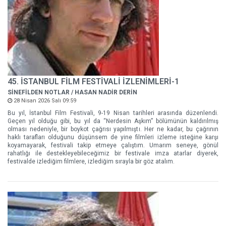
45. İSTANBUL FİLM FESTİVALİ İZLENİMLERİ-1
SİNEFİLDEN NOTLAR / HASAN NADİR DERİN
28 Nisan 2026 Salı 09:59
Bu yıl, İstanbul Film Festivali, 9-19 Nisan tarihleri arasında düzenlendi.
Geçen yıl olduğu gibi, bu yıl da “Nerdesin Aşkım” bölümünün kaldırılmış
olması nedeniyle, bir boykot çağrısı yapılmıştı. Her ne kadar, bu çağrının
haklı tarafları olduğunu düşünsem de yine filmleri izleme isteğine karşı
koyamayarak, festivali takip etmeye çalıştım. Umarım seneye, gönül
rahatlığı ile destekleyebileceğimiz bir festivale imza atarlar diyerek,
festivalde izlediğim filmlere, izlediğim sırayla bir göz atalım.