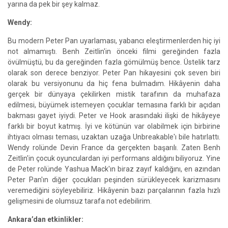
yarına da pek bir şey kalmaz.
Wendy:
Bu modern Peter Pan uyarlaması, yabancı eleştirmenlerden hiç iyi
not almamıştı. Benh Zeitlin'in önceki filmi gereğinden fazla
övülmüştü, bu da gereğinden fazla gömülmüş bence. Üstelik tarz
olarak son derece benziyor. Peter Pan hikayesini çok seven biri
olarak bu versiyonunu da hiç fena bulmadım. Hikâyenin daha
gerçek bir dünyaya çekilirken mistik tarafının da muhafaza
edilmesi, büyümek istemeyen çocuklar temasına farklı bir açıdan
bakması gayet iyiydi. Peter ve Hook arasındaki ilişki de hikâyeye
farklı bir boyut katmış. İyi ve kötünün var olabilmek için birbirine
ihtiyacı olması teması, uzaktan uzağa Unbreakable'ı bile hatırlattı.
Wendy rolünde Devin France da gerçekten başarılı. Zaten Benh
Zeitlin'in çocuk oyunculardan iyi performans aldığını biliyoruz. Yine
de Peter rolünde Yashua Mack'ın biraz zayıf kaldığını, en azından
Peter Pan'ın diğer çocukları peşinden sürükleyecek karizmasını
veremediğini söyleyebiliriz. Hikâyenin bazı parçalarının fazla hızlı
gelişmesini de olumsuz tarafa not edebilirim.
Ankara’dan etkinlikler: