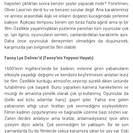
hapisten çıktıktan sonra benzer şeyler yapacak mıdır? Yönetmen,
Oliver Laxe'nin derdi bu ve benzeri sorular değil. Ana karakterimiz
ve annesi arasındaki ilişki ve onların doğanın kucağındaki yerlerine
bakıyor. Açıkçası temposu benim için biraz fazla ağırdı ama iyi bir
film. Özellikle yaşanmışlıkları yüzlerine yansıtan tüm oyuncular çok
iyi. İşin ilginci, oyuncuların isimleri, canlandırdıkları karakterle aynı.
Daha önce oyunculuk deneyimleri olmadığını da düşünürsek,
karşımızda yarı belgesel bir film olabilir.
Fanny Lye Deliver'd (Fanny'nin Yepyeni Hayatı):
1600'lerin İngiltere'sinde bir kadının, evlerine giren yabancıların
etkisiyle yaşadığı değişimi ve kendisini keşfetmesini anlatan leziz
bir film. Özellikle kurduğu atmosfer, seyirciyi sürekli diken üstünde
tutabilmesi çok başarılı. Bunu yaparken kamera hareketlerini ve
müziği de amacına yönelik olarak çok iyi kullanmış. Oyuncular da
(belki asıl kötü adamlar hariç) gayet iyiler. Yalnız eve gelen
yabancının attığı uzun tiratları çok sevmediğimi söyleyebilirim.
Filmin kadının özgürleşmesi ve bağnazlık üzerine bazı sözleri var.
Zaten derdini anlatıyor ama tiratlar, anlamadıysanız iyice altını
çizeyim diyor adeta. Çok sevmediğim bir yaklaşım. Bir de son
zamanlarda bu tip filmlerde çokça karşımıza çıkan bir şey var. Eski