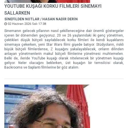
YOUTUBE KUŞAĞI KORKU FİLMLERİ SİNEMAYI
SALLARKEN
SİNEFİLDEN NOTLAR / HASAN NADİR DERİN
02 Haziran 2026 Salı 17:38
Sinemanın gelecek yıllarının nasıl şekilleneceğine dair önemli göstergeler
içeren bir dönemden geçiyoruz. 20 ve 26 yaşlarındaki iki genç yönetmen,
çektikleri düşük bütçeli sayılabilecek korku filmleri ile kendi kuşaklarını
sinemaya çekerken, yeni Star Wars filmi gişede batıyor. Stüdyoların, riskli
büyük bütçeli filmlerdense, Z kuşağını yakalayabilecek, onların dilinden
anlayan yönetmenlerin makul bütçeli filmlerine yönelmesi muhtemelen.
Belki de, ileride YouTube kuşağı olarak nitelenecek bir yönetmen kuşağı
geliyor. Neler olacağını beklerken, üst kuşağın bir temsilcisi olarak,
Backrooms ve Saplantı filmlerine bir göz atalım.