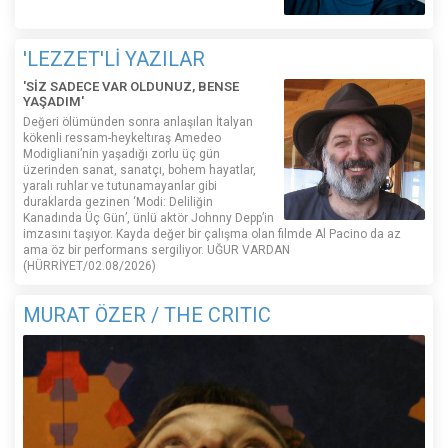
'LEZZET'Lİ YAZILAR
'SİZ SADECE VAR OLDUNUZ, BENSE
YAŞADIM'
Değeri ölümünden sonra anlaşılan İtalyan
kökenli ressam-heykeltıraş Amedeo
Modigliani’nin yaşadığı zorlu üç gün
üzerinden sanat, sanatçı, bohem hayatlar,
yaralı ruhlar ve tutunamayanlar gibi
duraklarda gezinen ‘Modi: Deliliğin
Kanadında Üç Gün’, ünlü aktör Johnny Depp’in
imzasını taşıyor. Kayda değer bir çalışma olan filmde Al Pacino da az
ama öz bir performans sergiliyor. UĞUR VARDAN
(HÜRRİYET/02.08/2026)
MURAT ÖZER / THE CRITIC