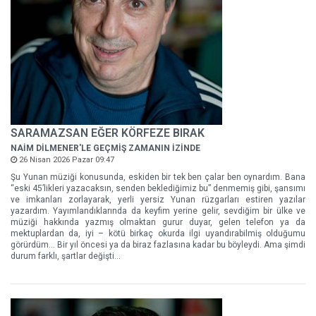
SARAMAZSAN EĞER KÖRFEZE BIRAK
NAİM DİLMENER'LE GEÇMİŞ ZAMANIN İZİNDE
26 Nisan 2026 Pazar 09:47
Şu Yunan müziği konusunda, eskiden bir tek ben çalar ben oynardım. Bana
“eski 45’likleri yazacaksın, senden beklediğimiz bu” denmemiş gibi, şansımı
ve imkanları zorlayarak, yerli yersiz Yunan rüzgarları estiren yazılar
yazardım. Yayımlandıklarında da keyfim yerine gelir, sevdiğim bir ülke ve
müziği hakkında yazmış olmaktan gurur duyar, gelen telefon ya da
mektuplardan da, iyi – kötü birkaç okurda ilgi uyandırabilmiş olduğumu
görürdüm... Bir yıl öncesi ya da biraz fazlasına kadar bu böyleydi. Ama şimdi
durum farklı, şartlar değişti...