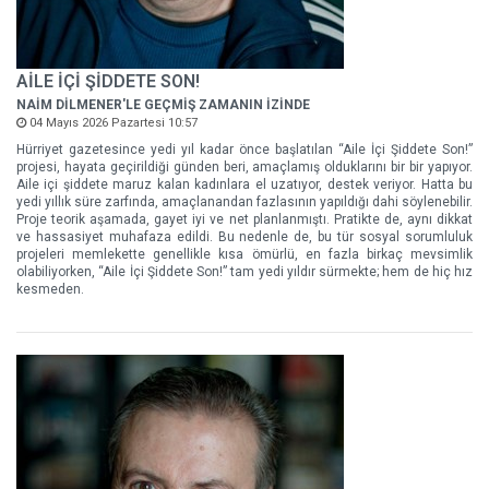
AİLE İÇİ ŞİDDETE SON!
NAİM DİLMENER'LE GEÇMİŞ ZAMANIN İZİNDE
04 Mayıs 2026 Pazartesi 10:57
Hürriyet gazetesince yedi yıl kadar önce başlatılan “Aile İçi Şiddete Son!”
projesi, hayata geçirildiği günden beri, amaçlamış olduklarını bir bir yapıyor.
Aile içi şiddete maruz kalan kadınlara el uzatıyor, destek veriyor. Hatta bu
yedi yıllık süre zarfında, amaçlanandan fazlasının yapıldığı dahi söylenebilir.
Proje teorik aşamada, gayet iyi ve net planlanmıştı. Pratikte de, aynı dikkat
ve hassasiyet muhafaza edildi. Bu nedenle de, bu tür sosyal sorumluluk
projeleri memlekette genellikle kısa ömürlü, en fazla birkaç mevsimlik
olabiliyorken, “Aile İçi Şiddete Son!” tam yedi yıldır sürmekte; hem de hiç hız
kesmeden.