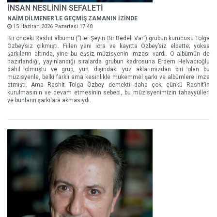
İNSAN NESLİNİN SEFALETİ
NAİM DİLMENER'LE GEÇMİŞ ZAMANIN İZİNDE
15 Haziran 2026 Pazartesi 17:48
Bir önceki Rashit albümü (“Her Şeyin Bir Bedeli Var”) grubun kurucusu Tolga
Özbey’siz çıkmıştı. Fiilen yani icra ve kayıtta Özbey’siz elbette; yoksa
şarkıların altında, yine bu eşsiz müzisyenin imzası vardı. O albümün de
hazırlandığı, yayınlandığı sıralarda grubun kadrosuna Erdem Helvacıoğlu
dahil olmuştu ve grup, yurt dışındaki yüz aklarımızdan biri olan bu
müzisyenle, belki farklı ama kesinlikle mükemmel şarkı ve albümlere imza
atmıştı. Ama Rashit Tolga Özbey demekti daha çok; çünkü Rashit’in
kurulmasının ve devam etmesinin sebebi, bu müzisyenimizin tahayyülleri
ve bunların şarkılara akmasıydı.