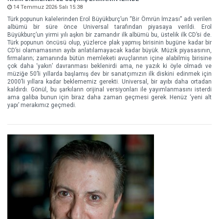
14 Temmuz 2026 Salı 15:38
Türk popunun kalelerinden Erol Büyükburç’un “Bir Ömrün İmzası” adı verilen
albümü bir süre önce Universal tarafından piyasaya verildi. Erol
Büyükburç’un yirmi yılı aşkın bir zamandır ilk albümü bu, üstelik ilk CD’si de.
Türk popunun öncüsü olup, yüzlerce plak yapmış birisinin bugüne kadar bir
CD’si olamamasının ayıbı anlatılamayacak kadar büyük. Müzik piyasasının,
firmaların; zamanında bütün memleketi avuçlarının içine alabilmiş birisine
çok daha ‘yakın’ davranması beklenirdi ama, ne yazık ki öyle olmadı ve
müziğe 50’li yıllarda başlamış dev bir sanatçımızın ilk diskini edinmek için
2000’li yıllara kadar beklememiz gerekti. Universal, bir ayıbı daha ortadan
kaldırdı. Gönül, bu şarkıların orijinal versiyonları ile yayımlanmasını isterdi
ama galiba bunun için biraz daha zaman geçmesi gerek. Henüz ‘yeni alt
yapı’ merakımız geçmedi.