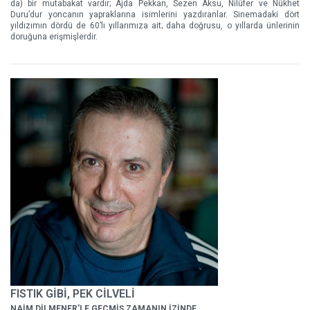
da) bir mutabakat vardır; Ajda Pekkan, Sezen Aksu, Nilüfer ve Nükhet
Duru’dur yoncanın yapraklarına isimlerini yazdıranlar. Sinemadaki dört
yıldızımın dördü de 60’lı yıllarımıza ait; daha doğrusu, o yıllarda ünlerinin
doruğuna erişmişlerdir.
FISTIK GİBİ, PEK CİLVELİ
NAİM DİLMENER'LE GEÇMİŞ ZAMANIN İZİNDE