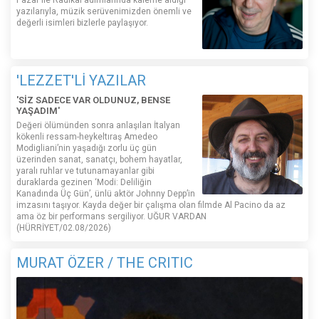
Pazar ile Radikal adımlarında kaleme aldığı
yazılarıyla, müzik serüvenimizden önemli ve
değerli isimleri bizlerle paylaşıyor.
'LEZZET'Lİ YAZILAR
'SİZ SADECE VAR OLDUNUZ, BENSE
YAŞADIM'
Değeri ölümünden sonra anlaşılan İtalyan
kökenli ressam-heykeltıraş Amedeo
Modigliani’nin yaşadığı zorlu üç gün
üzerinden sanat, sanatçı, bohem hayatlar,
yaralı ruhlar ve tutunamayanlar gibi
duraklarda gezinen ‘Modi: Deliliğin
Kanadında Üç Gün’, ünlü aktör Johnny Depp’in
imzasını taşıyor. Kayda değer bir çalışma olan filmde Al Pacino da az
ama öz bir performans sergiliyor. UĞUR VARDAN
(HÜRRİYET/02.08/2026)
MURAT ÖZER / THE CRITIC