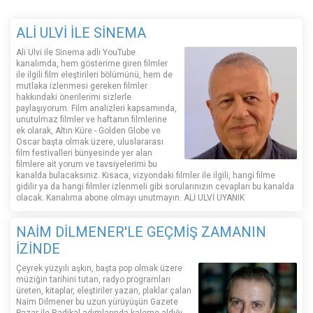
ALİ ULVİ İLE SİNEMA
Ali Ulvi ile Sinema adlı YouTube
kanalımda, hem gösterime giren filmler
ile ilgili film eleştirileri bölümünü, hem de
mutlaka izlenmesi gereken filmler
hakkındaki önerilerimi sizlerle
paylaşıyorum. Film analizleri kapsamında,
unutulmaz filmler ve haftanın filmlerine
ek olarak, Altın Küre - Golden Globe ve
Oscar başta olmak üzere, uluslararası
film festivalleri bünyesinde yer alan
filmlere ait yorum ve tavsiyelerimi bu
kanalda bulacaksınız. Kısaca, vizyondaki filmler ile ilgili, hangi filme
gidilir ya da hangi filmler izlenmeli gibi sorularınızın cevapları bu kanalda
olacak. Kanalıma abone olmayı unutmayın. ALİ ULVİ UYANIK
NAİM DİLMENER'LE GEÇMİŞ ZAMANIN
İZİNDE
Çeyrek yüzyılı aşkın, başta pop olmak üzere
müziğin tarihini tutan, radyo programları
üreten, kitaplar, eleştiriler yazan, plaklar çalan
Naim Dilmener bu uzun yürüyüşün Gazete