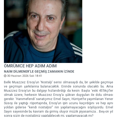
ÖMRÜMCE HEP ADIM ADIM
NAİM DİLMENER'LE GEÇMİŞ ZAMANIN İZİNDE
30 Haziran 2026 Salı 18:41
Belki Muazzez Ersoy’un ‘Nostalji’ serisi olmasaydı da, bir şekilde geçmişe
ve geçmişin şarkılarına bulanacaktık. Eninde sonunda olacaktı bu. Ama
Muazzez Ersoy’un bu dalgayı hızlandırdığı da kesin. Başta ‘eski 45’likçi’ler
olmak üzere, herkesin Muazzez Ersoy’a şükran duyguları ile dolu olması
gerekir. ‘Hanımefendi’ sanatçımız Emel Sayın, Hürriyet’te yayımlanan Yener
Süsoy ile yaptığı röportajında, Ersoy’un ipin ucunu kaçırdığını ve hep aynı
yoldan giderse “kendi nostaljisi” nin yapılamayacağını söylüyordu. Emel
Sayın sayesinde bu kavram da girmiş oluyor müzik piyasamıza... Beş-on yıl
sonra sizin de nostaljiniz yapılabilecek mi, yapılamayacak mı?