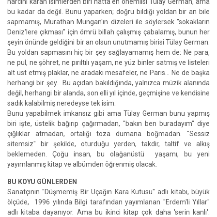
harcını karan isimlerden biri hatta en önemlisi Tülay German, ama
bu kadar da değil. Bunu yaparken; doğru bildiği yoldan bir an bile
sapmamış, Murathan Mungan'ın dizeleri ile söylersek "sokakların
Deniz'lere çıkması" için ömrü billah çalışmış çabalamış, bunun her
şeyin önünde geldiğini bir an olsun unutmamış birisi Tülay German.
Bu yoldan sapmasını hiç bir şey sağlayamamış hem de: Ne para,
ne pul, ne şöhret, ne pırıltılı yaşam, ne yüz binler satmış ve listeleri
alt üst etmiş plaklar, ne aradaki mesafeler, ne Paris… Ne de başka
herhangi bir şey. Bu açıdan bakıldığında, yalnızca müzik alanında
değil, herhangi bir alanda, son elli yıl içinde, geçmişine ve kendisine
sadık kalabilmiş neredeyse tek isim.
Bunu yapabilmek imkansız gibi ama Tülay German bunu yapmış
biri işte, üstelik bağırıp çağırmadan, "bakın ben buradayım" diye
çığlıklar atmadan, ortalığı toza dumana boğmadan. "Sessiz
sitemsiz" bir şekilde, oturduğu yerden, takdir, taltif ve alkış
beklemeden. Çoğu insan, bu olağanüstü yaşamı, bu yeni
yayımlanmış kitap ve albümden öğrenmiş olacak.
BU KOYU GÜNLERDEN
Sanatçının "Düşmemiş Bir Uçağın Kara Kutusu" adlı kitabı, büyük
ölçüde, 1996 yılında Bilgi tarafından yayımlanan "Erdem'li Yıllar"
adlı kitaba dayanıyor. Ama bu ikinci kitap çok daha 'serin kanlı'.