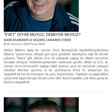
“EVET” DİYOR MUYUZ, DEMİYOR MUYUZ?
NAİM DİLMENER'LE GEÇMİŞ ZAMANIN İZİNDE
05 Temmuz 2026 Pazar 08:03
Nilüfer Akbal’ın epey bir zaman önce Almanya’da kaydedilmiş-bitirilmiş
albümü “Şewa-Gece, nihayet gün yüzü görebildi. Sanatçının, tıpkı bir önceki
çalışma “Ray’e” gibi, Ayhan Evci ile çalışarak yaptığı bu albüm tamamen
hesapta olmayan nedenler-gelişmeler nedeniyle gecikti. Akbal ve Evci, bir
zaman önce Universal’in yaptığı teklif üzerine uzun bir zamandır çalışıyor
oldukları Ada’dan ayrılmış ve bu uluslararası firma ile anlaşmıştı. Bu
değişiklik ile her iki müzisyen de şunu öngörmüştü: Yaptıkları ve yapacakları
çalışmalar başta Avrupa olmak üzere ülke dışına taşabilir, çok daha geniş bir
kesime ulaşabilirdi.