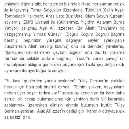
anlayabildiğimiz gibi, her zaman bizimle birlikte, her zaman müzik
ile iç içeymiş: Timur Selçuk'un düzenlediği Türküleri (Gelin Ayşe,
Tombalacık Halimem, Aras Üste Buz Üste, Olam Boyun Kurbanı)
söylemiş, Zülfü Livaneli ile (Günlerimiz, Yiğidim Aslanım Burda
Yatıyor) çalışmış; Aşık Ali İzzet'ten (Bir Allahı Tanıyalım) hiç
vazgeçmemiş; Yılmaz Güney'i (Doğrul Koçum Doğrul) bağrına
basmış; hepimizin yüreğini dağlayan şeyler (Şarkışla'ya
düşürmesin Allah sevdiği kulunu) onu da derinden yaralamış,
"Şarkışla-Elmalı-Gemerek şeytan üçgeni" onu da, ta oralarda
tarifsiz bir şekilde acılara boğmuş. "Yusuf'u vuran çavuş" un
madalyasını aldığı o günlerden bugüne çok fazla şey değişmedi,
aynı karanlık aynı boğuntu sürüyor.
"Bu koyu günlerden yarına seslenen" Tülay German'ın şarkıları
herkes için hala çok önemli olmalı. "Benim yokken, deyyusların
neden üçer beşer tarlası var?" sorusunu kendinize bir kere daha
sorup, bir cevap bulamadığınız için yeniden derin bir karanlığa
saplanmak üzereyken elinizin altında bulunsun bütün Tülay
German şarkıları. Aşık Ali İzzet'in dediği gibi "karanlık dünyaya ışık
salan kız" dır o.