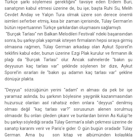
Türkçe şarkı söylemesi gerektiğini" tavsiye eden Erdem Buri,
sanatçının kabul etmesi üzerine de, bu işe; başta Ruhi Su, Melih
Cevdet Anday ve Yalçın Tura olmak üzere son derece önemli
isimleri seferber etmiş, kısa bir zaman içerisinde, Tülay German'ın
bütün repertuarının Türkçe şarkılardan oluşmasını sağlamıştı.
"Burçak Tarlası" nın Balkan Melodileri Festivali' ndeki başarısından
sonra, bu şarkıyı plak yapmak isteyen firmaların hepsi sıraya girmiş
olmasına rağmen, Tülay German arkadaşı olan Aykut Sporel'in
teklifini kabul eder, bunun üzerine Ezgi Plak kurulur ve firmanın ilk
plağı da "Burçak Tarlası" olur. Ancak sahnelerde "bakın şu
deyyusun kaç tarlası var" şeklinde söylenen bir dize, Aykut
Sporel'in ısrarları ile "bakın şu adamın kaç tarlası var" şekline
dönüşür plakta.
"Deyyus" sözcüğünün yerini "adam" ın alması da pek bir işe
yaramaz aslında; bu şarkının böylesine yaygınlık kazanmasından
huzursuz olanları asıl rahatsız eden onlara "deyyus" denilmiş
olması değil "kaç tarlası var?" sorusunun alenen sorulmuş
olmasıdır. Bu onları çileden çıkarır ve bunlardan birinin As Kulüp'te
bu şarkıyı söylediği sırada Tülay German'a silah çekmesi üzerine de
sanatçı kararını verir ve Paris'e gider. O gün bugün oradadır Tülay
German. Ama bu son kitap ve albümünden kolaylıkla