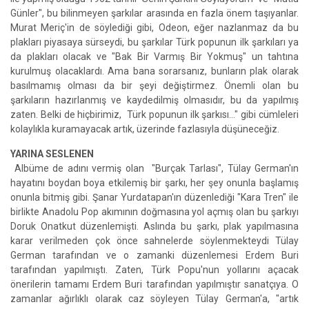
Günler", bu bilinmeyen şarkılar arasında en fazla önem taşıyanlar.
Murat Meriç'in de söylediği gibi, Odeon, eğer nazlanmaz da bu
plakları piyasaya sürseydi, bu şarkılar Türk popunun ilk şarkıları ya
da plakları olacak ve "Bak Bir Varmış Bir Yokmuş" un tahtına
kurulmuş olacaklardı. Ama bana sorarsanız, bunların plak olarak
basılmamış olması da bir şeyi değiştirmez. Önemli olan bu
şarkıların hazırlanmış ve kaydedilmiş olmasıdır, bu da yapılmış
zaten. Belki de hiçbirimiz, Türk popunun ilk şarkısı…" gibi cümleleri
kolaylıkla kuramayacak artık, üzerinde fazlasıyla düşüneceğiz.
YARINA SESLENEN
Albüme de adını vermiş olan "Burçak Tarlası", Tülay German'ın
hayatını boydan boya etkilemiş bir şarkı, her şey onunla başlamış
onunla bitmiş gibi. Şanar Yurdatapan'ın düzenlediği "Kara Tren" ile
birlikte Anadolu Pop akımının doğmasına yol açmış olan bu şarkıyı
Doruk Onatkut düzenlemişti. Aslında bu şarkı, plak yapılmasına
karar verilmeden çok önce sahnelerde söylenmekteydi Tülay
German tarafından ve o zamanki düzenlemesi Erdem Buri
tarafından yapılmıştı. Zaten, Türk Popu'nun yollarını açacak
önerilerin tamamı Erdem Buri tarafından yapılmıştır sanatçıya. O
zamanlar ağırlıklı olarak caz söyleyen Tülay German'a, "artık