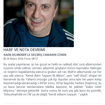
HARF VE NOTA DEVRİMİ
NAİM DİLMENER'LE GEÇMİŞ ZAMANIN İZİNDE
24 Mayıs 2026 Pazar 08:57
Bu aralar yayınlanan iyi (ve güzel ve farklı ve radikal) dört rock albümünden
üçünün ortak noktası isimleri; albümler grupların ismini taşımakta. Nekropsi
ve Gripin’in kapaklarında yalnızca grubun adı var, Malt’ın albümünde ise her
şey adlı adınca: “Kendi Adını Taşıyan İlk Albüm”, yani “self titled”; slogan bir
kavramdır bu da. Yabancı müziğe çok ilgi duyulan ama öyle her şeyin kolay
bulunamadığı-alınamadığı o 80’ler sonu, 90’lar başında, herkes (hepimiz), bu
ve buna benzer tamlamalara sıklıkla başvurur, bir şekilde “Bakın neler
biliyoruz,” demeye getirirdik. Sonra sonra, bir sürü şey gibi bunu da çevirdik,
Türkçeleştirdik ve (‘ilk’ ya da değil) “kendi adlarını taşıyan…” yaptık.