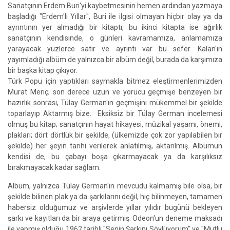
Sanatçının Erdem Buri'yi kaybetmesinin hemen ardından yazmaya
başladığı "Erdem'li Yıllar", Buri ile ilgisi olmayan hiçbir olay ya da
ayrıntının yer almadığı bir kitaptı, bu ikinci kitapta ise ağırlık
sanatçının kendisinde, o günleri kavramamıza, anlamamıza
yarayacak yüzlerce satır ve ayrıntı var bu sefer. Kalan'ın
yayımladığı albüm de yalnızca bir albüm değil, burada da karşımıza
bir başka kitap çıkıyor.
Türk Popu için yaptıkları saymakla bitmez eleştirmenlerimizden
Murat Meriç; son derece uzun ve yorucu geçmişe benzeyen bir
hazırlık sonrası, Tülay German'ın geçmişini mükemmel bir şekilde
toparlayıp Aktarmış bize. Eksiksiz bir Tülay German incelemesi
olmuş bu kitap; sanatçının hayat hikayesi, müzikal yaşamı, önemi,
plakları; dört dörtlük bir şekilde, (ülkemizde çok zor yapılabilen bir
şekilde) her şeyin tarihi verilerek anlatılmış, aktarılmış. Albümün
kendisi de, bu çabayı boşa çıkarmayacak ya da karşılıksız
bırakmayacak kadar sağlam.
Albüm, yalnızca Tülay German'ın mevcudu kalmamış bile olsa, bir
şekilde bilinen plak ya da şarkılarını değil, hiç bilinmeyen, tamamen
habersiz olduğumuz ve arşivlerde yıllar yılıdır bugünü bekleyen
şarkı ve kayıtları da bir araya getirmiş. Odeon'un deneme maksadı
ile yapmış olduğu 1962 tarihli "Senin Şarkını Söylüyorum" ve "Mutlu