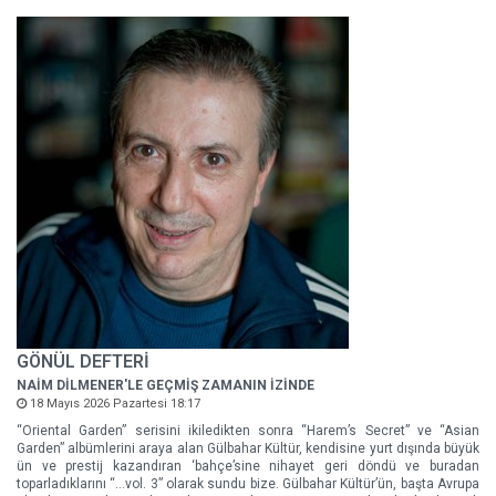
GÖNÜL DEFTERİ
NAİM DİLMENER'LE GEÇMİŞ ZAMANIN İZİNDE
18 Mayıs 2026 Pazartesi 18:17
“Oriental Garden” serisini ikiledikten sonra “Harem’s Secret” ve “Asian
Garden” albümlerini araya alan Gülbahar Kültür, kendisine yurt dışında büyük
ün ve prestij kazandıran ‘bahçe’sine nihayet geri döndü ve buradan
toparladıklarını “…vol. 3” olarak sundu bize. Gülbahar Kültür’ün, başta Avrupa