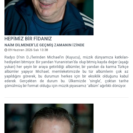
HEPİMİZ BİR FİDANIZ
NAİM DİLMENER'LE GEÇMİŞ ZAMANIN İZİNDE
09 Haziran 2026 Salı 13:38
Radyo D’nin D.J’lerinden Michael’ın (Kuyucu), müzik dünyamıza katkıları-
hediyeleri bitmiyor. Bir yandan Yunanistan’da olup bitmiş kayda değer (aşağı
yukarı) her şeyin bir araya getirildiği albümler, bir yandan da karma Türkçe
albümler yapıyor Michael; memleketimizde bu tür albümlerin çok az
yapıldığını görerek, bu durumun herkes için bir eksiklik olduğunu kabul
ederek. Gerçekten de durum bu. Ülkemizde ‘single’, çoktan tarihe
gömülmüş bir format olduğu için müzik piyasamız ‘albüm’ ağırlıklı dönüyor.