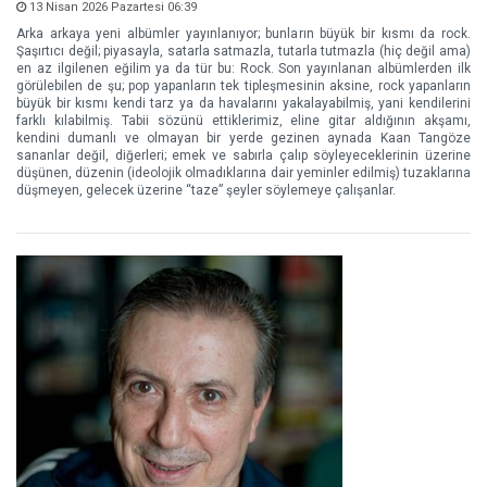
13 Nisan 2026 Pazartesi 06:39
Arka arkaya yeni albümler yayınlanıyor; bunların büyük bir kısmı da rock.
Şaşırtıcı değil; piyasayla, satarla satmazla, tutarla tutmazla (hiç değil ama)
en az ilgilenen eğilim ya da tür bu: Rock. Son yayınlanan albümlerden ilk
görülebilen de şu; pop yapanların tek tipleşmesinin aksine, rock yapanların
büyük bir kısmı kendi tarz ya da havalarını yakalayabilmiş, yani kendilerini
farklı kılabilmiş. Tabii sözünü ettiklerimiz, eline gitar aldığının akşamı,
kendini dumanlı ve olmayan bir yerde gezinen aynada Kaan Tangöze
sananlar değil, diğerleri; emek ve sabırla çalıp söyleyeceklerinin üzerine
düşünen, düzenin (ideolojik olmadıklarına dair yeminler edilmiş) tuzaklarına
düşmeyen, gelecek üzerine “taze” şeyler söylemeye çalışanlar.