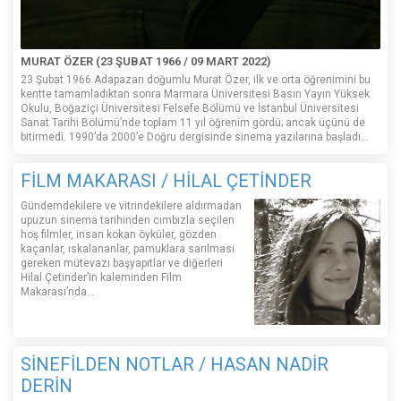
MURAT ÖZER (23 ŞUBAT 1966 / 09 MART 2022)
23 Şubat 1966 Adapazarı doğumlu Murat Özer, ilk ve orta öğrenimini bu
kentte tamamladıktan sonra Marmara Üniversitesi Basın Yayın Yüksek
Okulu, Boğaziçi Üniversitesi Felsefe Bölümü ve İstanbul Üniversitesi
Sanat Tarihi Bölümü’nde toplam 11 yıl öğrenim gördü; ancak üçünü de
bitirmedi. 1990’da 2000’e Doğru dergisinde sinema yazılarına başladı...
FİLM MAKARASI / HİLAL ÇETİNDER
Gündemdekilere ve vitrindekilere aldırmadan
upuzun sinema tarihinden cımbızla seçilen
hoş filmler, insan kokan öyküler, gözden
kaçanlar, ıskalananlar, pamuklara sarılması
gereken mütevazı başyapıtlar ve diğerleri
Hilal Çetinder’in kaleminden Film
Makarası’nda…
SİNEFİLDEN NOTLAR / HASAN NADİR
DERİN