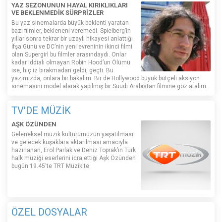
YAZ SEZONUNUN HAYAL KIRIKLIKLARI
VE BEKLENMEDİK SÜRPRİZLER
Bu yaz sinemalarda büyük beklenti yaratan
bazı filmler, bekleneni veremedi. Spielberg’in
yıllar sonra tekrar bir uzaylı hikayesi anlattığı
İfşa Günü ve DC’nin yeni evreninin ikinci filmi
olan Supergirl bu filmler arasındaydı. Onlar
kadar iddialı olmayan Robin Hood’un Ölümü
ise, hiç iz bırakmadan geldi, geçti. Bu
yazımızda, onlara bir bakalım. Bir de Hollywood büyük bütçeli aksiyon
sinemasını model alarak yapılmış bir Suudi Arabistan filmine göz atalım.
TV'DE MÜZİK
AŞK ÖZÜNDEN
Geleneksel müzik kültürümüzün yaşatılması
ve gelecek kuşaklara aktarılması amacıyla
hazırlanan, Erol Parlak ve Deniz Toprak’ın Türk
halk müziği eserlerini icra ettiği Aşk Özünden
bugün 19.45'te TRT Müzik'te.
ÖZEL DOSYALAR