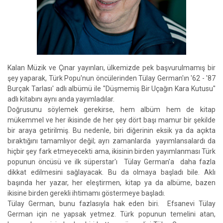
Kalan Müzik ve Çınar yayınları, ülkemizde pek başvurulmamış bir
şey yaparak, Türk Popu'nun öncülerinden Tülay German'ın '62 - '87
Burçak Tarlası' adlı albümü ile "Düşmemiş Bir Uçağın Kara Kutusu"
adlı kitabını aynı anda yayımladılar.
Doğrusunu söylemek gerekirse, hem albüm hem de kitap
mükemmel ve her ikisinde de her şey dört başı mamur bir şekilde
bir araya getirilmiş. Bu nedenle, biri diğerinin eksik ya da açıkta
bıraktığını tamamlıyor değil; ayrı zamanlarda yayımlansalardı da
hiçbir şey fark etmeyecekti ama, ikisinin birden yayımlanması Türk
popunun öncüsü ve ilk süperstar'ı Tülay German'a daha fazla
dikkat edilmesini sağlayacak. Bu da olmaya başladı bile. Aklı
başında her yazar, her eleştirmen, kitap ya da albüme, bazen
ikisine birden gerekli ihtimamı göstermeye başladı.
Tülay German, bunu fazlasıyla hak eden biri. Efsanevi Tülay
German için ne yapsak yetmez. Türk popunun temelini atan,