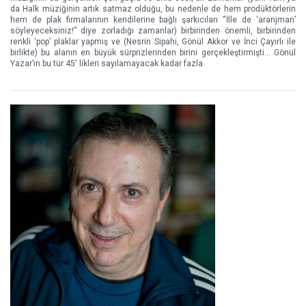
da Halk müziğinin artık satmaz olduğu, bu nedenle de hem prodüktörlerin
hem de plak firmalarının kendilerine bağlı şarkıcıları “İlle de ‘aranjman’
söyleyeceksiniz!” diye zorladığı zamanlar) birbirinden önemli, birbirinden
renkli ‘pop’ plaklar yapmış ve (Nesrin Sipahi, Gönül Akkor ve İnci Çayırlı ile
birlikte) bu alanın en büyük sürprizlerinden birini gerçekleştirmişti… Gönül
Yazar’ın bu tür 45' likleri sayılamayacak kadar fazla.