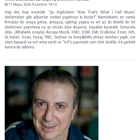
11 Mayıs 2026 Pazartesi 18:13
Hep der, hep sorardık: “Şu İngilizlerin ‘Now That’s What I Call Music’
derlemeleri gibi albümler neden yapılmaz ki bizde?” Memleketin en namlı
firmaları bir araya gelse, anlaşsa, işbirliği yapsa ve en az iki disklik bir hit
derlemesi yayınlasa ne iyi olurdu diye düşünür, hayaller kurardık. Sonunda
oldu. (Alfabetik sırayla) Avrupa Müzik, DMC, DSM, EMI, Erolköse, Esen, Hitt,
Id, Kalan, Ozan, Pasaj, TMC, Seyhan ve Sony&BMG olmaz denileni yaptı, zor
olanı başardı ve sırt sırta verdi ve “64”ü yayınladı; tam dört disklik, 64 şarkılık
karma bir albümü.