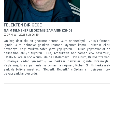
FELEKTEN BİR GECE
NAİM DİLMENER'LE GEÇMİŞ ZAMANIN İZİNDE
07 Nisan 2026 Salı 06:49
On beş dakikalık bir gecikme sonrası Cure sahnedeydi. Bir ışık fırtınası
içinde Cure sahneye gelirken resmen kıyamet koptu. Herkesin elleri
havadaydı. Ya yumruk ya zafer işareti yapılıyordu. Bu ikisini yapmayanlar ise
delicesine alkış tutuyordu. Cure, Amerika’da her zaman cok sevilmişti,
üstelik bu aralar son albümü ile de listelerdeydi. Son albüm, Billboard’ta yedi
numaraya kadar yükselmiş ve herkesi hayretler içinde bırakmıştı…
Yaşlanmış, biraz şişmanlamış olmasına rağmen, Robert Smith herkesi ilk
şarkıyla birlikte mest etti. “Robert!.. Robert!..” çığlıklarına müzisyenin tek
cevabı şarkılar oluyordu.