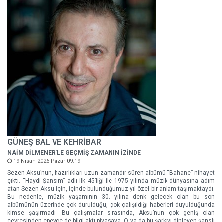
GÜNEŞ BAL VE KEHRİBAR
NAİM DİLMENER'LE GEÇMİŞ ZAMANIN İZİNDE
19 Nisan 2026 Pazar 09:19
Sezen Aksu’nun, hazırlıkları uzun zamandır süren albümü “Bahane” nihayet
çıktı. “Haydi Şansım” adlı ilk 45’liği ile 1975 yılında müzik dünyasına adım
atan Sezen Aksu için, içinde bulunduğumuz yıl özel bir anlam taşımaktaydı.
Bu nedenle, müzik yaşamının 30. yılına denk gelecek olan bu son
albümünün üzerinde çok durulduğu, çok çalışıldığı haberleri duyulduğunda
kimse şaşırmadı. Bu çalışmalar sırasında, Aksu’nun çok geniş olan
çevresinden epeyce de bilgi aktı piyasaya. O ya da bu şarkıyı dinleyen şanslı