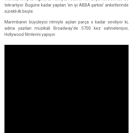
tekrarlıyor. Bugüne kadar yapılan ‘en iyi ABBA şarkısı’ anketlerinde
sürekli ilk beşte.
Marimbanın büyüleyici ritmiyle açılan parça o kadar seviliyor ki,
adına yazılan müzikali Broadway’de 5700 kez sahneleniyor,
Hollywood filmlerini yapıyor.