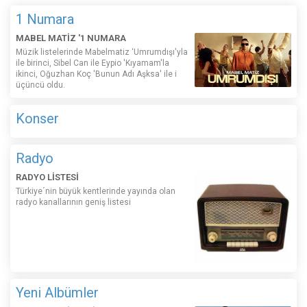
1 Numara
MABEL MATİZ '1 NUMARA
Müzik listelerinde Mabelmatiz ‘Umrumdışı'yla
ile birinci, Sibel Can ile Eypio 'Kıyamam'la
ikinci, Oğuzhan Koç 'Bunun Adı Aşksa' ile i
üçüncü oldu.
Konser
Radyo
RADYO LİSTESİ
Türkiye´nin büyük kentlerinde yayında olan
radyo kanallarının geniş listesi
Yeni Albümler