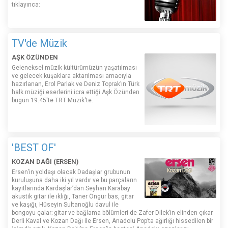
tıklayınca:
TV'de Müzik
AŞK ÖZÜNDEN
Geleneksel müzik kültürümüzün yaşatılması
ve gelecek kuşaklara aktarılması amacıyla
hazırlanan, Erol Parlak ve Deniz Toprak’ın Türk
halk müziği eserlerini icra ettiği Aşk Özünden
bugün 19.45'te TRT Müzik'te.
'BEST OF'
KOZAN DAĞI (ERSEN)
Ersen’in yoldaşı olacak Dadaşlar grubunun
kuruluşuna daha iki yıl vardır ve bu parçaların
kayıtlarında Kardaşlar’dan Seyhan Karabay
akustik gitar ile ıklığı, Taner Öngür bas, gitar
ve kaşığı, Hüseyin Sultanoğlu davul ile
bongoyu çalar; gitar ve bağlama bölümleri de Zafer Dilek’in elinden çıkar.
Derli Kaval ve Kozan Dağı ile Ersen, Anadolu Pop’ta ağırlığı hissedilen bir