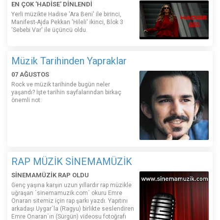
EN ÇOK 'HADİSE' DİNLENDİ
Yerli müzikte Hadise 'Ara Beni' ile birinci,
Manifest-Ajda Pekkan 'Hileli' ikinci, Blok 3
'Sebebi Var' ile üçüncü oldu.
Müzik Tarihinden Yapraklar
07 AĞUSTOS
Rock ve müzik tarihinde bugün neler
yaşandı? İşte tarihin sayfalarından birkaç
önemli not:
RAP MÜZİK SİNEMAMÜZİK
SİNEMAMÜZİK RAP OLDU
Genç yaşına karşın uzun yıllardır rap müzikle
uğraşan ´sinemamuzik.com´ okuru Emre
Onaran sitemiz için rap şarkı yazdı. Yapıtını
arkadaşı Uygar´la (Ragyu) birlikte seslendiren
Emre Onaran´ın (Sürgün) videosu fotoğrafı