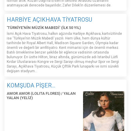
isimdir artık. Kozan Dağı’na Ersen’in bestesi Anadolu ozanlarını
aratmayacak derecede başarılıdır; Zafer Dilek’in düzenlemesi de.
HARBİYE AÇIKHAVA TİYATROSU
'TÜRKİYE'NİN MÜZİK MABEDİ' (İLK 50 YIL)
İsmi Açık Hava Tiyatrosu; halkın ağzında Harbiye Açıkhava; kartvizitinde
ise ‘Türkiye’nin Müzik Mabedi’ yazılı. Hem ülke, hem dünya kültür
tarihinde bir Royal Albert Hall, Madison Square Garden, Olympia kadar
önemli ve değerli bir amfitiyatro. Kent mimarisi için de önemli merkez.
Batılı örneklerine benzer şekilde bir eğlence vadisinin ortasında
bulunuyor. En üstte Hilton, biraz altında, günümüzde adı İstanbul Lütfi
Kırdar Uluslararası Kongre ve Sergi Sarayı olmuş meşhur Spor ve Sergi
Sarayı, Açıkhava Tiyatrosu, Küçük Çiftlik Park lunaparkı ve ismi sürekli
değişen stadyum…
KOMŞUDA PİŞER...
AMOR AMOR (LOLITA FLORES) / YALAN
YALAN (YELİZ)