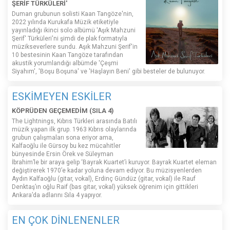
ŞERİF TÜRKÜLERİ'
Duman grubunun solisti Kaan Tangöze'nin,
2022 yılında Kurukafa Müzik etiketiyle
yayınladığı ikinci solo albümü 'Aşık Mahzuni
Şerif' Türküleri'ni şimdi de plak formatıyla
müzikseverlere sundu. Aşık Mahzuni Şerif'in
10 bestesinin Kaan Tangöze tarafından
akustik yorumlandığı albümde 'Çeşmi
Siyahım', 'Boşu Boşuna' ve 'Haşlayın Beni' gibi besteler de bulunuyor.
ESKİMEYEN ESKİLER
KÖPRÜDEN GEÇEMEDİM (SILA 4)
The Lightnings, Kıbrıs Türkleri arasında Batılı
müzik yapan ilk grup. 1963 Kıbrıs olaylarında
grubun çalışmaları sona eriyor ama,
Kalfaoğlu ile Gürsoy bu kez mücahitler
bünyesinde Ersin Örek ve Süleyman
İbrahim’le bir araya gelip ‘Bayrak Kuartet’i kuruyor. Bayrak Kuartet eleman
değiştirerek 1970’e kadar yoluna devam ediyor. Bu müzisyenlerden
Aydın Kalfaoğlu (gitar, vokal), Erdinç Gündüz (gitar, vokal) ile Rauf
Denktaş’ın oğlu Raif (bas gitar, vokal) yüksek öğrenim için gittikleri
Ankara’da adlarını Sıla 4 yapıyor.
EN ÇOK DİNLENENLER