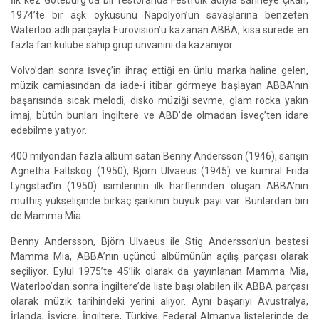
İlk kez Göteburg’da bir restoranda Festfolk adıyla sahneye çıkan,
1974’te bir aşk öyküsünü Napolyon’un savaşlarına benzeten
Waterloo adlı parçayla Eurovision’u kazanan ABBA, kısa sürede en
fazla fan kulübe sahip grup unvanını da kazanıyor.
Volvo’dan sonra İsveç’in ihraç ettiği en ünlü marka haline gelen,
müzik camiasından da iade-i itibar görmeye başlayan ABBA’nın
başarısında sıcak melodi, disko müziği sevme, glam rocka yakın
imaj, bütün bunları İngiltere ve ABD’de olmadan İsveç’ten idare
edebilme yatıyor.
400 milyondan fazla albüm satan Benny Andersson (1946), sarışın
Agnetha Faltskog (1950), Bjorn Ulvaeus (1945) ve kumral Frida
Lyngstad’ın (1950) isimlerinin ilk harflerinden oluşan ABBA’nın
müthiş yükselişinde birkaç şarkının büyük payı var. Bunlardan biri
de Mamma Mia.
Benny Andersson, Björn Ulvaeus ile Stig Andersson’un bestesi
Mamma Mia, ABBA’nın üçüncü albümünün açılış parçası olarak
seçiliyor. Eylül 1975’te 45’lik olarak da yayınlanan Mamma Mia,
Waterloo’dan sonra İngiltere’de liste başı olabilen ilk ABBA parçası
olarak müzik tarihindeki yerini alıyor. Aynı başarıyı Avustralya,
İrlanda, İsviçre, İngiltere, Türkiye, Federal Almanya listelerinde de