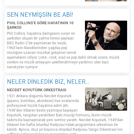
SEN NEYMİŞSİN BE ABİ!
PHIL COLLINS'E GÖRE HAYATININ 10
ŞARKISI
Phil Collins, hayatına damgasını vuran on
şarkıdan oluşan bir çalma listesi paylaştı.
BBC Radio 2'de yayınlanan bu seçki,
1960'ların klasiklerinden çağdaş pop
müziğine uzanan müzikal gelişimin temel
aşamalarını izliyor. Liste , rock, soul ve pop dahil olmak üzere, müzik
zevkini ve müzik anlayışını şekillendirmeye yardımcı olan bazı
sanatçıları içeriyor .
NELER DİNLEDİK BİZ, NELER...
NECDET KOYUTÜRK ORKESTRASI
1921 Ankara doğumlu Necdet Koyutürk
(piyano, kontrbas, akordeon) lise sıralarında
profesyonel müzik hayatına adım attı.
1938'den itibaren beste yazmaya başlayan
Koyutürk, tangoları yaratırken Batı müziği formunu, bizim müzik
tadımızla kaynaştırarak yeni sentez yarattı. Necdet Koyutürk, 1949’dan
itibaren her hafta İstanbul Radyosu'ndaki programlara orkestrası ile
katıldı. Ayrıca, otuz yıl boyunca İstanbul Radyosu Tango Orkestrası'nın