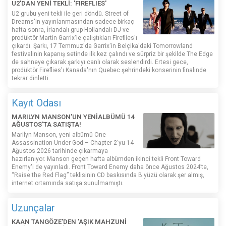
U2'DAN YENİ TEKLİ: 'FIREFLIES'
U2 grubu yeni tekli ile geri döndü. Street of
Dreams'in yayınlanmasından sadece birkaç
hafta sonra, İrlandalı grup Hollandalı DJ ve
prodüktör Martin Garrix'le çalıştıkları Fireflies'ı
çıkardı. Şarkı, 17 Temmuz'da Garrix'in Belçika'daki Tomorrowland
festivalinin kapanış setinde ilk kez çalındı ​​ve sürpriz bir şekilde The Edge
de sahneye çıkarak şarkıyı canlı olarak seslendirdi. Ertesi gece,
prodüktör Fireflies'ı Kanada'nın Quebec şehrindeki konserinin finalinde
tekrar dinletti.
Kayıt Odası
MARILYN MANSON'UN YENİALBÜMÜ 14
AĞUSTOS'TA SATIŞTA!
Marilyn Manson, yeni albümü One
Assassination Under God – Chapter 2'yu 14
Ağustos 2026 tarihinde çıkarmaya
hazırlanıyor. Manson geçen hafta albümden ikinci tekli Front Toward
Enemy'i de yayınladı. Front Toward Enemy daha önce Ağustos 2024’te,
“Raise the Red Flag” teklisinin CD baskısında B yüzü olarak şer almış,
internet ortamında satışa sunulmamıştı.
Uzunçalar
KAAN TANGÖZE'DEN 'AŞIK MAHZUNİ