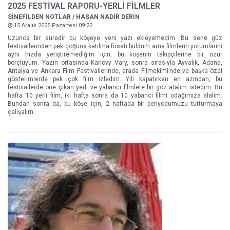
2025 FESTİVAL RAPORU-YERLİ FİLMLER
SİNEFİLDEN NOTLAR / HASAN NADİR DERİN
15 Aralık 2025 Pazartesi 09:22
Uzunca bir süredir bu köşeye yeni yazı ekleyemedim. Bu sene güz
festivallerinden pek çoğuna katılma fırsatı buldum ama filmlerin yorumlarını
aynı hızda yetiştiremediğim için, bu köşenin takipçilerine bir özür
borçluyum. Yazın ortasında Karlovy Vary, sonra sırasıyla Ayvalık, Adana,
Antalya ve Ankara Film Festivallerinde, arada Filmekimi’nde ve başka özel
gösterimlerde pek çok film izledim. Yılı kapatırken en azından, bu
festivallerde öne çıkan yerli ve yabancı filmlere bir göz atalım istedim. Bu
hafta 10 yerli film, iki hafta sonra da 10 yabancı filmi odağımıza alalım.
Bundan sonra da, bu köşe için, 2 haftada bir periyodumuzu tutturmaya
çalışalım.