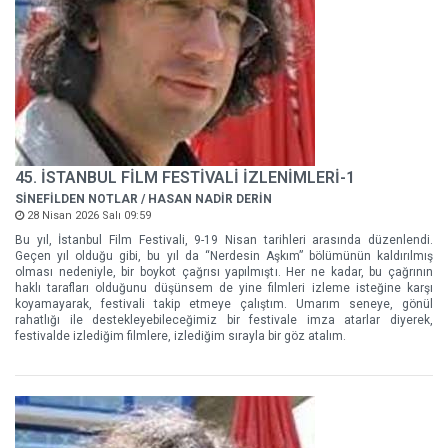
45. İSTANBUL FİLM FESTİVALİ İZLENİMLERİ-1
SİNEFİLDEN NOTLAR / HASAN NADİR DERİN
28 Nisan 2026 Salı 09:59
Bu yıl, İstanbul Film Festivali, 9-19 Nisan tarihleri arasında düzenlendi.
Geçen yıl olduğu gibi, bu yıl da “Nerdesin Aşkım” bölümünün kaldırılmış
olması nedeniyle, bir boykot çağrısı yapılmıştı. Her ne kadar, bu çağrının
haklı tarafları olduğunu düşünsem de yine filmleri izleme isteğine karşı
koyamayarak, festivali takip etmeye çalıştım. Umarım seneye, gönül
rahatlığı ile destekleyebileceğimiz bir festivale imza atarlar diyerek,
festivalde izlediğim filmlere, izlediğim sırayla bir göz atalım.