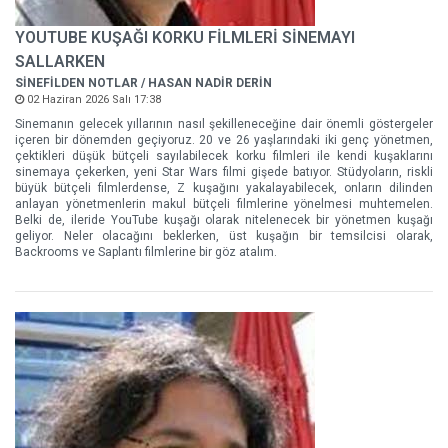
YOUTUBE KUŞAĞI KORKU FİLMLERİ SİNEMAYI
SALLARKEN
SİNEFİLDEN NOTLAR / HASAN NADİR DERİN
02 Haziran 2026 Salı 17:38
Sinemanın gelecek yıllarının nasıl şekilleneceğine dair önemli göstergeler
içeren bir dönemden geçiyoruz. 20 ve 26 yaşlarındaki iki genç yönetmen,
çektikleri düşük bütçeli sayılabilecek korku filmleri ile kendi kuşaklarını
sinemaya çekerken, yeni Star Wars filmi gişede batıyor. Stüdyoların, riskli
büyük bütçeli filmlerdense, Z kuşağını yakalayabilecek, onların dilinden
anlayan yönetmenlerin makul bütçeli filmlerine yönelmesi muhtemelen.
Belki de, ileride YouTube kuşağı olarak nitelenecek bir yönetmen kuşağı
geliyor. Neler olacağını beklerken, üst kuşağın bir temsilcisi olarak,
Backrooms ve Saplantı filmlerine bir göz atalım.