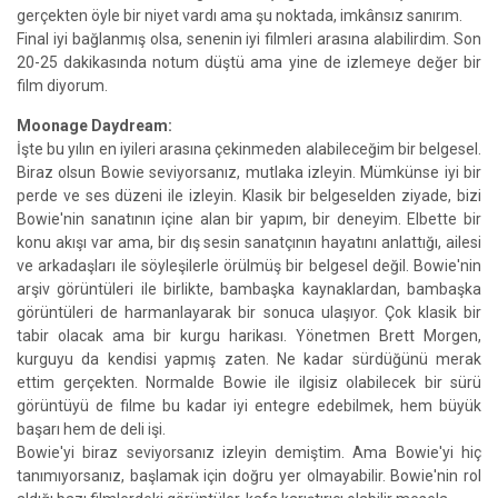
gerçekten öyle bir niyet vardı ama şu noktada, imkânsız sanırım.
Final iyi bağlanmış olsa, senenin iyi filmleri arasına alabilirdim. Son
20-25 dakikasında notum düştü ama yine de izlemeye değer bir
film diyorum.
Moonage Daydream:
İşte bu yılın en iyileri arasına çekinmeden alabileceğim bir belgesel.
Biraz olsun Bowie seviyorsanız, mutlaka izleyin. Mümkünse iyi bir
perde ve ses düzeni ile izleyin. Klasik bir belgeselden ziyade, bizi
Bowie'nin sanatının içine alan bir yapım, bir deneyim. Elbette bir
konu akışı var ama, bir dış sesin sanatçının hayatını anlattığı, ailesi
ve arkadaşları ile söyleşilerle örülmüş bir belgesel değil. Bowie'nin
arşiv görüntüleri ile birlikte, bambaşka kaynaklardan, bambaşka
görüntüleri de harmanlayarak bir sonuca ulaşıyor. Çok klasik bir
tabir olacak ama bir kurgu harikası. Yönetmen Brett Morgen,
kurguyu da kendisi yapmış zaten. Ne kadar sürdüğünü merak
ettim gerçekten. Normalde Bowie ile ilgisiz olabilecek bir sürü
görüntüyü de filme bu kadar iyi entegre edebilmek, hem büyük
başarı hem de deli işi.
Bowie'yi biraz seviyorsanız izleyin demiştim. Ama Bowie'yi hiç
tanımıyorsanız, başlamak için doğru yer olmayabilir. Bowie'nin rol