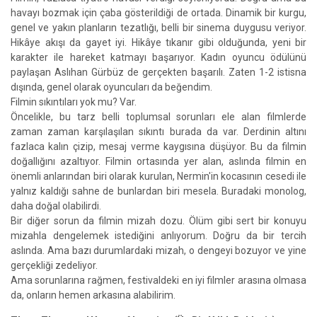
havayı bozmak için çaba gösterildiği de ortada. Dinamik bir kurgu,
genel ve yakın planların tezatlığı, belli bir sinema duygusu veriyor.
Hikâye akışı da gayet iyi. Hikâye tıkanır gibi olduğunda, yeni bir
karakter ile hareket katmayı başarıyor. Kadın oyuncu ödülünü
paylaşan Aslıhan Gürbüz de gerçekten başarılı. Zaten 1-2 istisna
dışında, genel olarak oyuncuları da beğendim.
Filmin sıkıntıları yok mu? Var.
Öncelikle, bu tarz belli toplumsal sorunları ele alan filmlerde
zaman zaman karşılaşılan sıkıntı burada da var. Derdinin altını
fazlaca kalın çizip, mesaj verme kaygısına düşüyor. Bu da filmin
doğallığını azaltıyor. Filmin ortasında yer alan, aslında filmin en
önemli anlarından biri olarak kurulan, Nermin'in kocasının cesedi ile
yalnız kaldığı sahne de bunlardan biri mesela. Buradaki monolog,
daha doğal olabilirdi.
Bir diğer sorun da filmin mizah dozu. Ölüm gibi sert bir konuyu
mizahla dengelemek istediğini anlıyorum. Doğru da bir tercih
aslında. Ama bazı durumlardaki mizah, o dengeyi bozuyor ve yine
gerçekliği zedeliyor.
Ama sorunlarına rağmen, festivaldeki en iyi filmler arasına olmasa
da, onların hemen arkasına alabilirim.