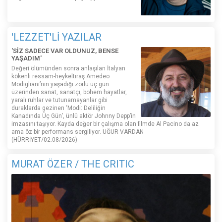
'LEZZET'Lİ YAZILAR
'SİZ SADECE VAR OLDUNUZ, BENSE
YAŞADIM'
Değeri ölümünden sonra anlaşılan İtalyan
kökenli ressam-heykeltıraş Amedeo
Modigliani’nin yaşadığı zorlu üç gün
üzerinden sanat, sanatçı, bohem hayatlar,
yaralı ruhlar ve tutunamayanlar gibi
duraklarda gezinen ‘Modi: Deliliğin
Kanadında Üç Gün’, ünlü aktör Johnny Depp’in
imzasını taşıyor. Kayda değer bir çalışma olan filmde Al Pacino da az
ama öz bir performans sergiliyor. UĞUR VARDAN
(HÜRRİYET/02.08/2026)
MURAT ÖZER / THE CRITIC