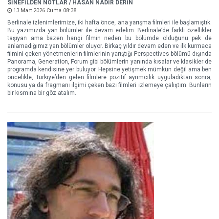
SİNEFİLDEN NOTLAR / HASAN NADİR DERİN
13 Mart 2026 Cuma 08:38
Berlinale izlenimlerimize, iki hafta önce, ana yarışma filmleri ile başlamıştık.
Bu yazımızda yan bölümler ile devam edelim. Berlinale’de farklı özellikler
taşıyan ama bazen hangi filmin neden bu bölümde olduğunu pek de
anlamadığımız yan bölümler oluyor. Birkaç yıldır devam eden ve ilk kurmaca
filmini çeken yönetmenlerin filmlerinin yarıştığı Perspectives bölümü dışında
Panorama, Generation, Forum gibi bölümlerin yanında kısalar ve klasikler de
programda kendisine yer buluyor. Hepsine yetişmek mümkün değil ama ben
öncelikle, Türkiye’den gelen filmlere pozitif ayrımcılık uyguladıktan sonra,
konusu ya da fragmanı ilgimi çeken bazı filmleri izlemeye çalıştım. Bunların
bir kısmına bir göz atalım.