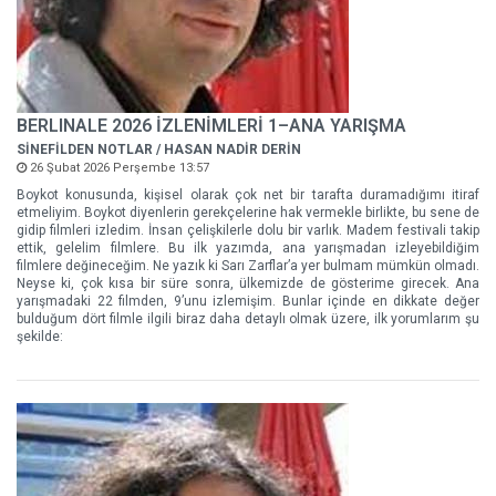
BERLINALE 2026 İZLENİMLERİ 1–ANA YARIŞMA
SİNEFİLDEN NOTLAR / HASAN NADİR DERİN
26 Şubat 2026 Perşembe 13:57
Boykot konusunda, kişisel olarak çok net bir tarafta duramadığımı itiraf
etmeliyim. Boykot diyenlerin gerekçelerine hak vermekle birlikte, bu sene de
gidip filmleri izledim. İnsan çelişkilerle dolu bir varlık. Madem festivali takip
ettik, gelelim filmlere. Bu ilk yazımda, ana yarışmadan izleyebildiğim
filmlere değineceğim. Ne yazık ki Sarı Zarflar’a yer bulmam mümkün olmadı.
Neyse ki, çok kısa bir süre sonra, ülkemizde de gösterime girecek. Ana
yarışmadaki 22 filmden, 9’unu izlemişim. Bunlar içinde en dikkate değer
bulduğum dört filmle ilgili biraz daha detaylı olmak üzere, ilk yorumlarım şu
şekilde: