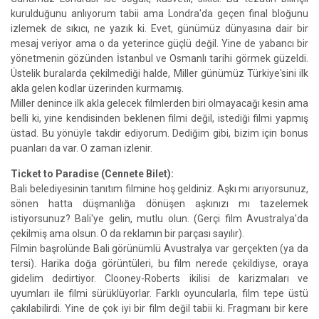
kurulduğunu anlıyorum tabii ama Londra'da geçen final bloğunu
izlemek de sıkıcı, ne yazık ki. Evet, günümüz dünyasına dair bir
mesaj veriyor ama o da yeterince güçlü değil. Yine de yabancı bir
yönetmenin gözünden İstanbul ve Osmanlı tarihi görmek güzeldi.
Üstelik buralarda çekilmediği halde, Miller günümüz Türkiye'sini ilk
akla gelen kodlar üzerinden kurmamış.
Miller denince ilk akla gelecek filmlerden biri olmayacağı kesin ama
belli ki, yine kendisinden beklenen filmi değil, istediği filmi yapmış
üstad. Bu yönüyle takdir ediyorum. Dediğim gibi, bizim için bonus
puanları da var. O zaman izlenir.
Ticket to Paradise (Cennete Bilet):
Bali belediyesinin tanıtım filmine hoş geldiniz. Aşkı mı arıyorsunuz,
sönen hatta düşmanlığa dönüşen aşkınızı mı tazelemek
istiyorsunuz? Bali'ye gelin, mutlu olun. (Gerçi film Avustralya'da
çekilmiş ama olsun. O da reklamın bir parçası sayılır).
Filmin başrolünde Bali görünümlü Avustralya var gerçekten (ya da
tersi). Harika doğa görüntüleri, bu film nerede çekildiyse, oraya
gidelim dedirtiyor. Clooney-Roberts ikilisi de karizmaları ve
uyumları ile filmi sürüklüyorlar. Farklı oyuncularla, film tepe üstü
çakılabilirdi. Yine de çok iyi bir film değil tabii ki. Fragmanı bir kere