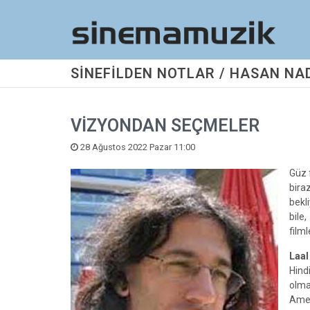
SİNEFİLDEN NOTLAR / HASAN NA
VİZYONDAN SEÇMELER
28 Ağustos 2022 Pazar 11:00
Güz 
bira
bekl
bile
filml
Laal
Hind
olma
Amer