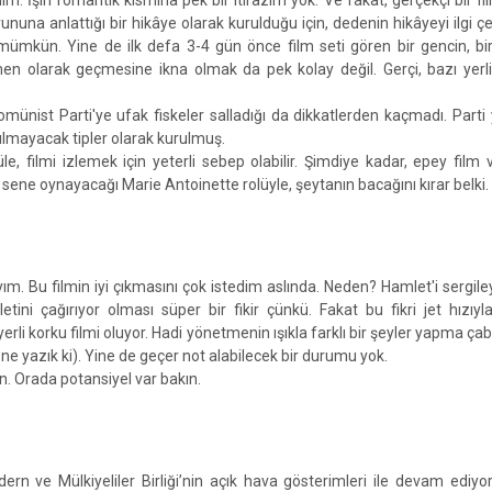
. İşin romantik kısmına pek bir itirazım yok. Ve fakat, gerçekçi bir fi
na anlattığı bir hikâye olarak kurulduğu için, dedenin hikâyeyi ilgi ç
ümkün. Yine de ilk defa 3-4 gün önce film seti gören bir gencin, bi
en olarak geçmesine ikna olmak da pek kolay değil. Gerçi, bazı yerli
nist Parti'ye ufak fiskeler salladığı da dikkatlerden kaçmadı. Parti ye
ılmayacak tipler olarak kurulmuş.
 filmi izlemek için yeterli sebep olabilir. Şimdiye kadar, epey film 
 sene oynayacağı Marie Antoinette rolüyle, şeytanın bacağını kırar belki.
ayım. Bu filmin iyi çıkmasını çok istedim aslında. Neden? Hamlet'i sergile
letini çağırıyor olması süper bir fikir çünkü. Fakat bu fikri jet hızıy
erli korku filmi oluyor. Hadi yönetmenin ışıkla farklı bir şeyler yapma ça
e yazık ki). Yine de geçer not alabilecek bir durumu yok.
en. Orada potansiyel var bakın.
ern ve Mülkiyeliler Birliği’nin açık hava gösterimleri ile devam ediyor