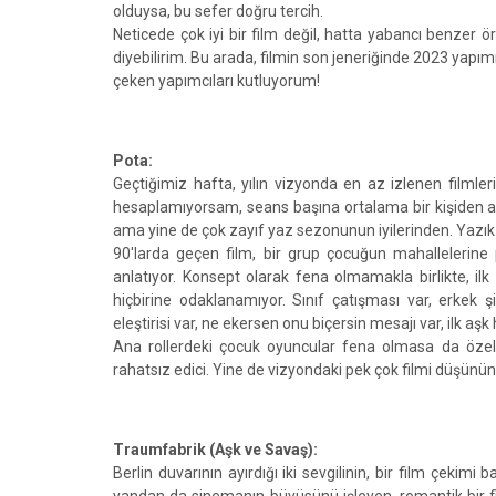
olduysa, bu sefer doğru tercih.
Neticede çok iyi bir film değil, hatta yabancı benzer ö
diyebilirim. Bu arada, filmin son jeneriğinde 2023 yapım
çeken yapımcıları kutluyorum!
Pota:
Geçtiğimiz hafta, yılın vizyonda en az izlenen filmleri
hesaplamıyorsam, seans başına ortalama bir kişiden az
ama yine de çok zayıf yaz sezonunun iyilerinden. Yazık
90'larda geçen film, bir grup çocuğun mahallelerine
anlatıyor. Konsept olarak fena olmamakla birlikte, i
hiçbirine odaklanamıyor. Sınıf çatışması var, erkek ş
eleştirisi var, ne ekersen onu biçersin mesajı var, ilk aşk h
Ana rollerdeki çocuk oyuncular fena olmasa da özell
rahatsız edici. Yine de vizyondaki pek çok filmi düşünün
Traumfabrik (Aşk ve Savaş):
Berlin duvarının ayırdığı iki sevgilinin, bir film çekim