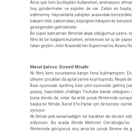
Ama işte tüm bu klişeleri kullanırken, animasyon olmasını
hoş göndermeler ve espriler de var. Zaten en başta,
edilmemiş. Hayvanlarla sahipleri arasındaki benzerlikl
babam öldü yakınmaları, köpeğinin hikayesi ile benzerlik
gezegenden gelmekteler.
Bir süper kahraman filminde alışık olduğumuz üzere, tab
filmi ile bir bağlantı kurarken, enteresan bir iş de ya
falan geçtim John Krasinski'nin Superman'ini, Keanu R
Masal Şatosu: Gizemli Misafir:
İlk filmi, kimi sorunlarına karşın fena bulmamıştım. E
izleyen çocukları da aptal yerine koymuyordu. Neşeli de b
Bazı oyuncular ayrılmış, bazı yeni oyuncular gelmiş (san
şaşırıp, başroldeki ufaklığın Youtube kanalı olduğunu 
buna döndü de, onlar da artık çocuk filmlerinde oynayac
başka bir filmde, Berat Efe Parlar için de benzer cüml
oynuyor.
İlk filmde pek ısınamadığım bir karakter de devam e
ediyorum. Bu arada filmde Mehmet Cerrahoğlu'nu gör
filmlerinde görüyoruz onu ama bir çocuk filmine de ga