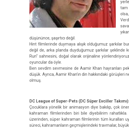
yerl
tam 
olsa,
Verd
sava
yıka
düşününce, şaşırtıcı değil.
Hint filmlerinde duymaya alışık olduğumuz şarkılar bu
değil de, arka planda duyduğumuz şarkılar şeklinde ku
Run" sahnesini, doğal olarak orijinaline yönlendiriyor
oyuncular da öyle.
Ben sevdim sevmesine de Aamir Khan hayranları pek s
düşük. Ayrıca, Aamir Khan’ın din hakkındaki görüşleri ne
olmuş.
DC League of Super-Pets (DC Süper Evciller Takımı)
Çocuklara yönelik bir animasyon diye bakılıp, çok öne
kahraman filmlerinden biri bile diyebilirim rahatlıkla.
üzerinden, süper kahraman filmlerinin tüm kuralları u
süreci, kahramanların geçmişlerindeki travmalar, büyük b