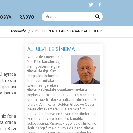
DOSYA
RADYO
Anasayfa
SİNEFİLDEN NOTLAR / HASAN NADİR DERİN
ALİ ULVİ İLE SİNEMA
Ali Ulvi ile Sinema adlı
YouTube kanalımda,
hem gösterime giren
filmler ile ilgili film
ül ayında
eleştirileri bölümünü,
rtmasını
hem de mutlaka
izlenmesi gereken
a çıkması
filmler hakkındaki önerilerimi sizlerle
de harika
paylaşıyorum. Film analizleri kapsamında,
unutulmaz filmler ve haftanın filmlerine ek
olarak, Altın Küre - Golden Globe ve Oscar
başta olmak üzere, uluslararası film
festivalleri bünyesinde yer alan filmlere ait
 hiç fena
yorum ve tavsiyelerimi bu kanalda
ama orada
bulacaksınız. Kısaca, vizyondaki filmler ile
mış. Bazı
ilgili, hangi filme gidilir ya da hangi filmler