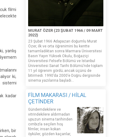
cuk filmi
gelecekte
MURAT ÖZER (23 ŞUBAT 1966 / 09 MART
2022)
23 Şubat 1966 Adapazarı doğumlu Murat
Özer, ilk ve orta öğrenimini bu kentte
i, yanlış
tamamladıktan sonra Marmara Üniversitesi
Basın Yayın Yüksek Okulu, Boğaziçi
m diyemem
Üniversitesi Felsefe Bölümü ve İstanbul
Üniversitesi Sanat Tarihi Bölümü’nde toplam
tmalarını
11 yıl öğrenim gördü; ancak üçünü de
bitirmedi. 1990’da 2000’e Doğru dergisinde
lıyor ki,
sinema yazılarına başladı...
m sistemi
FİLM MAKARASI / HİLAL
cak kadar
ÇETİNDER
Gündemdekilere ve
vitrindekilere aldırmadan
upuzun sinema tarihinden
cımbızla seçilen hoş
filmler, insan kokan
rken, bir
öyküler, gözden kaçanlar,