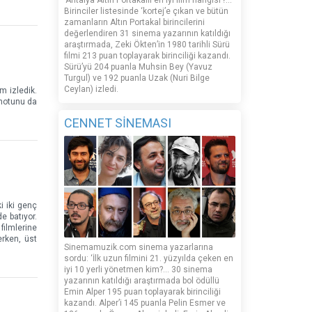
‘Antalya Altın Portakallı en iyi film hangisi’?...
Birinciler listesinde ‘kortej’e çıkan ve bütün
zamanların Altın Portakal birincilerini
değerlendiren 31 sinema yazarının katıldığı
araştırmada, Zeki Ökten’in 1980 tarihli Sürü
filmi 213 puan toplayarak birinciliği kazandı.
Sürü’yü 204 puanla Muhsin Bey (Yavuz
Turgul) ve 192 puanla Uzak (Nuri Bilge
Ceylan) izledi.
m izledik.
m notunu da
CENNET SİNEMASI
i iki genç
e batıyor.
filmlerine
erken, üst
Sinemamuzik.com sinema yazarlarına
sordu: ‘İlk uzun filmini 21. yüzyılda çeken en
iyi 10 yerli yönetmen kim?... 30 sinema
yazarının katıldığı araştırmada bol ödüllü
Emin Alper 195 puan toplayarak birinciliği
kazandı. Alper’i 145 puanla Pelin Esmer ve