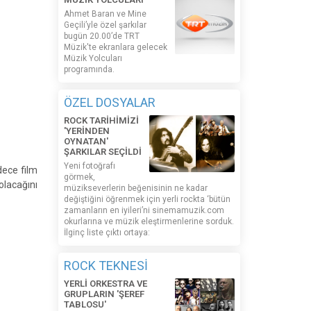
Ahmet Baran ve Mine
Geçili’yle özel şarkılar
bugün 20.00’de TRT
Müzik'te ekranlara gelecek
Müzik Yolcuları
programında.
ÖZEL DOSYALAR
ROCK TARİHİMİZİ
'YERİNDEN
OYNATAN'
ŞARKILAR SEÇİLDİ
Yeni fotoğrafı
dece film
görmek,
olacağını
müzikseverlerin beğenisinin ne kadar
değiştiğini öğrenmek için yerli rockta ‘bütün
zamanların en iyileri’ni sinemamuzik.com
okurlarına ve müzik eleştirmenlerine sorduk.
İlginç liste çıktı ortaya:
ROCK TEKNESİ
YERLİ ORKESTRA VE
GRUPLARIN 'ŞEREF
TABLOSU'