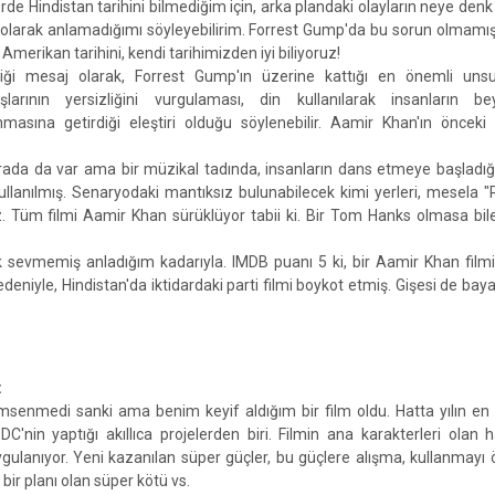
erde Hindistan tarihini bilmediğim için, arka plandaki olayların neye denk 
olarak anlamadığımı söyleyebilirim. Forrest Gump'da bu sorun olmamış
 Amerikan tarihini, kendi tarihimizden iyi biliyoruz!
iği mesaj olarak, Forrest Gump'ın üzerine kattığı en önemli unsu
şlarının yersizliğini vurgulaması, din kullanılarak insanların beyi
nmasına getirdiği eleştiri olduğu söylenebilir. Aamir Khan'ın önceki f
rada da var ama bir müzikal tadında, insanların dans etmeye başladığı
llanılmış. Senaryodaki mantıksız bulunabilecek kimi yerleri, mesela "
uz. Tüm filmi Aamir Khan sürüklüyor tabii ki. Bir Tom Hanks olmasa bile
evmemiş anladığım kadarıyla. IMDB puanı 5 ki, bir Aamir Khan filmi 
deniyle, Hindistan'da iktidardaki parti filmi boykot etmiş. Gişesi de bay
:
msenmedi sanki ama benim keyif aldığım bir film oldu. Hatta yılın en 
 DC'nin yaptığı akıllıca projelerden biri. Filmin ana karakterleri olan 
ygulanıyor. Yeni kazanılan süper güçler, bu güçlere alışma, kullanmay
ir planı olan süper kötü vs.