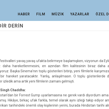
HABER
FİLM
MÜZİK
YAZARLAR
ÖZEL 
DİR DERİN
festivalleri yavaş yavaş ufakta belirmeye başlamışken, vizyonun da Eyl
z daha hareketlenmesini, en azından film kalitesinin biraz daha a
iyoruz. Başka Sinema’nın toplu gösterileri bitirip, yeni filmlerle karşımız
, bir hareket yaratacaktır. Yanlış, anlaşılmasın. O toplu gösterilerde 
er izledik ama artık yeni filmlerin zamanı gelmişti.
 Singh Chaddha:
istan'dan bir Forrest Gump uyarlamasına ne gerek vardı diyordum ama
mış. Hikâye, birkaç ufak farkla, temel olarak aynı izleği takip ediyor 
ikan tarihindeki önemli olay kişilerinin yerini, burada Hindistan tarihi al