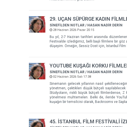
29. UÇAN SÜPÜRGE KADIN FİLMLE
SİNEFİLDEN NOTLAR / HASAN NADİR DERİN
28 Haziran 2026 Pazar 20:15
Bu yıl, 2-7 Haziran tarihleri arasında düzenlene
Festivalde izlediğimiz, belli başlı filmlere bir gö
düşeyim. Örneğin, Sessiz Dost için, İstanbul Film Fe
YOUTUBE KUŞAĞI KORKU FİLMLE
SİNEFİLDEN NOTLAR / HASAN NADİR DERİN
02 Haziran 2026 Salı 17:38
Sinemanın gelecek yıllarının nasıl şekilleneceğ
yönetmen, çektikleri düşük bütçeli sayılabilecek 
Stüdyoların, riskli büyük bütçeli filmlerdense, 
yönelmesi muhtemelen. Belki de, ileride YouTub
kuşağın bir temsilcisi olarak, Backrooms ve Saplant
45. İSTANBUL FİLM FESTİVALİ İZ