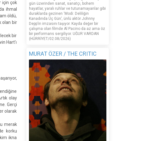
 için çok
gün üzerinden sanat, sanatçı, bohem
hayatlar, yaralı ruhlar ve tutunamayanlar gibi
da ihmal
duraklarda gezinen ‘Modi: Deliliğin
nam öldü,
Kanadında Üç Gün’, ünlü aktör Johnny
 olan bir
Depp’in imzasını taşıyor. Kayda değer bir
çalışma olan filmde Al Pacino da az ama öz
bir performans sergiliyor. UĞUR VARDAN
lecek bir
(HÜRRİYET/02.08/2026)
in Hart'ı
MURAT ÖZER / THE CRITIC
aşarıyor,
lendiğine
rtık olay
ne. Gerçi
er olarak
unu merak
de korku
 kim ikna