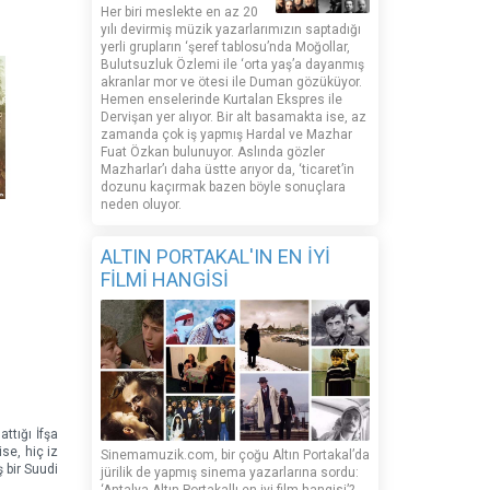
Her biri meslekte en az 20
yılı devirmiş müzik yazarlarımızın saptadığı
yerli grupların ‘şeref tablosu’nda Moğollar,
Bulutsuzluk Özlemi ile ‘orta yaş’a dayanmış
akranlar mor ve ötesi ile Duman gözüküyor.
Hemen enselerinde Kurtalan Ekspres ile
Dervişan yer alıyor. Bir alt basamakta ise, az
zamanda çok iş yapmış Hardal ve Mazhar
Fuat Özkan bulunuyor. Aslında gözler
Mazharlar’ı daha üstte arıyor da, ‘ticaret’in
dozunu kaçırmak bazen böyle sonuçlara
neden oluyor.
ALTIN PORTAKAL'IN EN İYİ
FİLMİ HANGİSİ
ttığı İfşa
se, hiç iz
Sinemamuzik.com, bir çoğu Altın Portakal’da
 bir Suudi
jürilik de yapmış sinema yazarlarına sordu: