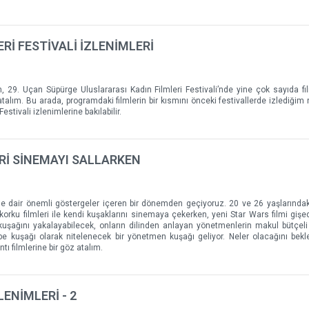
Rİ FESTİVALİ İZLENİMLERİ
n, 29. Uçan Süpürge Uluslararası Kadın Filmleri Festivali’nde yine çok sayıda fil
z atalım. Bu arada, programdaki filmlerin bir kısmını önceki festivallerde izlediği
stivali izlenimlerine bakılabilir.
Rİ SİNEMAYI SALLARKEN
ine dair önemli göstergeler içeren bir dönemden geçiyoruz. 20 ve 26 yaşlarındak
korku filmleri ile kendi kuşaklarını sinemaya çekerken, yeni Star Wars filmi gişed
Z kuşağını yakalayabilecek, onların dilinden anlayan yönetmenlerin makul bütçeli 
e kuşağı olarak nitelenecek bir yönetmen kuşağı geliyor. Neler olacağını bekl
ı filmlerine bir göz atalım.
LENİMLERİ - 2