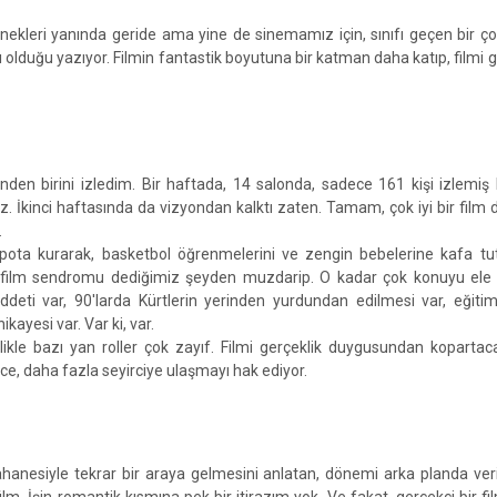
rnekleri yanında geride ama yine de sinemamız için, sınıfı geçen bir ço
ı olduğu yazıyor. Filmin fantastik boyutuna bir katman daha katıp, filmi 
nden birini izledim. Bir haftada, 14 salonda, sadece 161 kişi izlemiş k
. İkinci haftasında da vizyondan kalktı zaten. Tamam, çok iyi bir fil
.
 pota kurarak, basketbol öğrenmelerini ve zengin bebelerine kafa tu
lk film sendromu dediğimiz şeyden muzdarip. O kadar çok konuyu ele a
iddeti var, 90'larda Kürtlerin yerinden yurdundan edilmesi var, eğiti
ikayesi var. Var ki, var.
ikle bazı yan roller çok zayıf. Filmi gerçeklik duygusundan koparta
ce, daha fazla seyirciye ulaşmayı hak ediyor.
i bahanesiyle tekrar bir araya gelmesini anlatan, dönemi arka planda veri