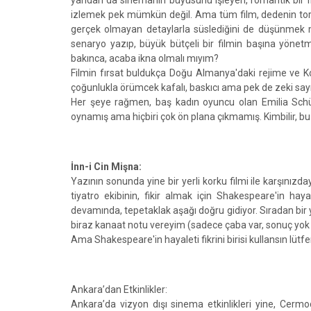
yandan da sinemanın büyüsünü işleyen, romantik bir film
izlemek pek mümkün değil. Ama tüm film, dedenin torunu
gerçek olmayan detaylarla süslediğini de düşünmek m
senaryo yazıp, büyük bütçeli bir filmin başına yönetm
bakınca, acaba ikna olmalı mıyım?
Filmin fırsat buldukça Doğu Almanya'daki rejime ve Komü
çoğunlukla örümcek kafalı, baskıcı ama pek de zeki say
Her şeye rağmen, baş kadın oyuncu olan Emilia Schüle,
oynamış ama hiçbiri çok ön plana çıkmamış. Kimbilir, bu
İnn-i Cin Mişna:
Yazının sonunda yine bir yerli korku filmi ile karşınızd
tiyatro ekibinin, fikir almak için Shakespeare'in haya
devamında, tepetaklak aşağı doğru gidiyor. Sıradan bir y
biraz kanaat notu vereyim (sadece çaba var, sonuç yok n
Ama Shakespeare'in hayaleti fikrini birisi kullansın lütf
Ankara’dan Etkinlikler:
Ankara’da vizyon dışı sinema etkinlikleri yine, Cermod