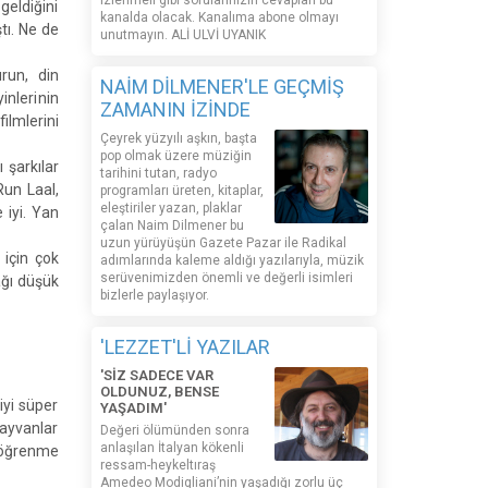
izlenmeli gibi sorularınızın cevapları bu
geldiğini
kanalda olacak. Kanalıma abone olmayı
tı. Ne de
unutmayın. ALİ ULVİ UYANIK
run, din
NAİM DİLMENER'LE GEÇMİŞ
nlerinin
ZAMANIN İZİNDE
ilmlerini
Çeyrek yüzyılı aşkın, başta
pop olmak üzere müziğin
 şarkılar
tarihini tutan, radyo
Run Laal,
programları üreten, kitaplar,
eleştiriler yazan, plaklar
 iyi. Yan
çalan Naim Dilmener bu
uzun yürüyüşün Gazete Pazar ile Radikal
için çok
adımlarında kaleme aldığı yazılarıyla, müzik
serüvenimizden önemli ve değerli isimleri
ağı düşük
bizlerle paylaşıyor.
'LEZZET'Lİ YAZILAR
'SİZ SADECE VAR
OLDUNUZ, BENSE
iyi süper
YAŞADIM'
hayvanlar
Değeri ölümünden sonra
anlaşılan İtalyan kökenli
ı öğrenme
ressam-heykeltıraş
Amedeo Modigliani’nin yaşadığı zorlu üç