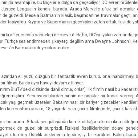
n da avantajı ile, bu klişelerle dalga da geçebiliyor. DC evrenini bilenler
 Justice League'in kendisi burada. Arada Marvel'e ufak laf atmalar 
er de güzeldi. Mesela Batman'in klasik, başımdan ne travmalar geçti, a
ler taşıyordu. Krypto ve Superman'in geçmişleri zaten ortak. İkisi de yok
ii ki after credits sahneleri de mevcut. Hatta, DC'nin yakın zamanda ge
pıyor. Türkçe seslendirmeden şikayetçi değilim ama Dwayne Johnson'ı, Kev
eeves'in Batman'ini duymak isterdim.
n azından eli yüzü düzgün bir fantastik evren kurup, ona inandırmayı b
ir filmdi. Bu da aynı havayı devam ettiriyor.
ırım BluTv'deki dizisinde dahil olmuş onlar). İlk filmin nasıl bu kadar iz
öğrenmiştim. Yeni oyunculardan birinin de popüler bir kanalı varmış. A
ak yaşı geçmek üzereler. Bakalım nasıl bir kariyer çizecekler kendileri
eleri kurmuştum ama o, 18 yaşında hala çocuk filmlerinde, çocuk karakt
diyor bu arada. Arkadaşın gülüşünün komik olduğuna kimin ikna olduğ
mek de güzel bir sürprizdi. Fiziksel özelliklerinden dolayı genel
yet oturmuş. Üstelik beklenenin tersine, iyi bir karakter. Bakın, buna