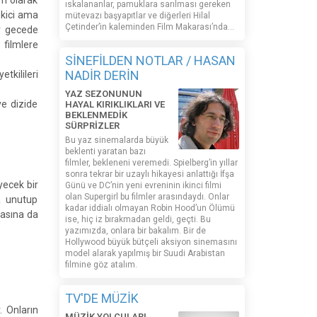
lm olarak
ıskalananlar, pamuklara sarılması gereken
ekici ama
mütevazı başyapıtlar ve diğerleri Hilal
Çetinder’in kaleminden Film Makarası’nda…
r gecede
 filmlere
SİNEFİLDEN NOTLAR / HASAN
NADİR DERİN
tkilileri
YAZ SEZONUNUN
ve dizide
HAYAL KIRIKLIKLARI VE
BEKLENMEDİK
SÜRPRİZLER
Bu yaz sinemalarda büyük
beklenti yaratan bazı
filmler, bekleneni veremedi. Spielberg’in yıllar
sonra tekrar bir uzaylı hikayesi anlattığı İfşa
yecek bir
Günü ve DC’nin yeni evreninin ikinci filmi
olan Supergirl bu filmler arasındaydı. Onlar
la unutup
kadar iddialı olmayan Robin Hood’un Ölümü
basına da
ise, hiç iz bırakmadan geldi, geçti. Bu
yazımızda, onlara bir bakalım. Bir de
Hollywood büyük bütçeli aksiyon sinemasını
model alarak yapılmış bir Suudi Arabistan
filmine göz atalım.
TV'DE MÜZİK
. Onların
MÜZİK YOLCULARI