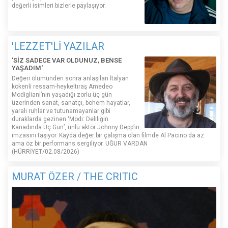
değerli isimleri bizlerle paylaşıyor.
'LEZZET'Lİ YAZILAR
'SİZ SADECE VAR OLDUNUZ, BENSE
YAŞADIM'
Değeri ölümünden sonra anlaşılan İtalyan
kökenli ressam-heykeltıraş Amedeo
Modigliani’nin yaşadığı zorlu üç gün
üzerinden sanat, sanatçı, bohem hayatlar,
yaralı ruhlar ve tutunamayanlar gibi
duraklarda gezinen ‘Modi: Deliliğin
Kanadında Üç Gün’, ünlü aktör Johnny Depp’in
imzasını taşıyor. Kayda değer bir çalışma olan filmde Al Pacino da az
ama öz bir performans sergiliyor. UĞUR VARDAN
(HÜRRİYET/02.08/2026)
MURAT ÖZER / THE CRITIC