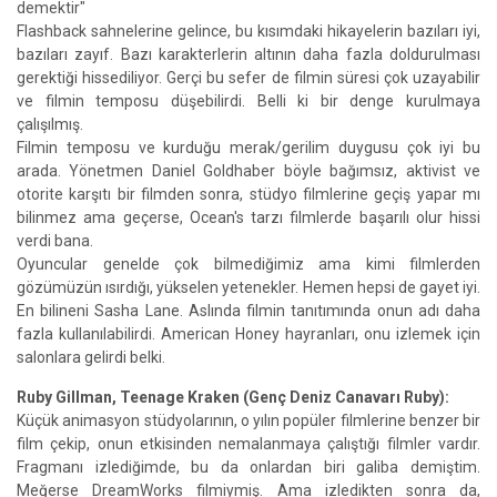
demektir"
Flashback sahnelerine gelince, bu kısımdaki hikayelerin bazıları iyi,
bazıları zayıf. Bazı karakterlerin altının daha fazla doldurulması
gerektiği hissediliyor. Gerçi bu sefer de filmin süresi çok uzayabilir
ve filmin temposu düşebilirdi. Belli ki bir denge kurulmaya
çalışılmış.
Filmin temposu ve kurduğu merak/gerilim duygusu çok iyi bu
arada. Yönetmen Daniel Goldhaber böyle bağımsız, aktivist ve
otorite karşıtı bir filmden sonra, stüdyo filmlerine geçiş yapar mı
bilinmez ama geçerse, Ocean's tarzı filmlerde başarılı olur hissi
verdi bana.
Oyuncular genelde çok bilmediğimiz ama kimi filmlerden
gözümüzün ısırdığı, yükselen yetenekler. Hemen hepsi de gayet iyi.
En bilineni Sasha Lane. Aslında filmin tanıtımında onun adı daha
fazla kullanılabilirdi. American Honey hayranları, onu izlemek için
salonlara gelirdi belki.
Ruby Gillman, Teenage Kraken (Genç Deniz Canavarı Ruby):
Küçük animasyon stüdyolarının, o yılın popüler filmlerine benzer bir
film çekip, onun etkisinden nemalanmaya çalıştığı filmler vardır.
Fragmanı izlediğimde, bu da onlardan biri galiba demiştim.
Meğerse DreamWorks filmiymiş. Ama izledikten sonra da,