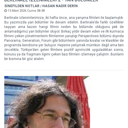
SİNEFİLDEN NOTLAR / HASAN NADİR DERİN
13 Mart 2026 Cuma 08:38
Berlinale izlenimlerimize, iki hafta önce, ana yarışma filmleri ile başlamıştık.
Bu yazımızda yan bölümler ile devam edelim. Berlinale’de farklı özellikler
taşıyan ama bazen hangi filmin neden bu bölümde olduğunu pek de
anlamadığımız yan bölümler oluyor. Birkaç yıldır devam eden ve ilk kurmaca
filmini çeken yönetmenlerin filmlerinin yarıştığı Perspectives bölümü dışında
Panorama, Generation, Forum gibi bölümlerin yanında kısalar ve klasikler de
programda kendisine yer buluyor. Hepsine yetişmek mümkün değil ama ben
öncelikle, Türkiye’den gelen filmlere pozitif ayrımcılık uyguladıktan sonra,
konusu ya da fragmanı ilgimi çeken bazı filmleri izlemeye çalıştım. Bunların
bir kısmına bir göz atalım.