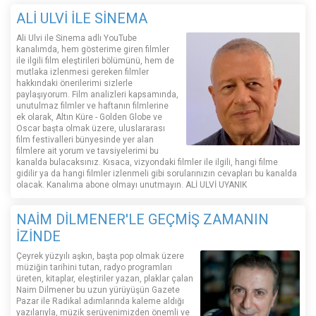
ALİ ULVİ İLE SİNEMA
Ali Ulvi ile Sinema adlı YouTube
kanalımda, hem gösterime giren filmler
ile ilgili film eleştirileri bölümünü, hem de
mutlaka izlenmesi gereken filmler
hakkındaki önerilerimi sizlerle
paylaşıyorum. Film analizleri kapsamında,
unutulmaz filmler ve haftanın filmlerine
ek olarak, Altın Küre - Golden Globe ve
Oscar başta olmak üzere, uluslararası
film festivalleri bünyesinde yer alan
filmlere ait yorum ve tavsiyelerimi bu
kanalda bulacaksınız. Kısaca, vizyondaki filmler ile ilgili, hangi filme
gidilir ya da hangi filmler izlenmeli gibi sorularınızın cevapları bu kanalda
olacak. Kanalıma abone olmayı unutmayın. ALİ ULVİ UYANIK
NAİM DİLMENER'LE GEÇMİŞ ZAMANIN
İZİNDE
Çeyrek yüzyılı aşkın, başta pop olmak üzere
müziğin tarihini tutan, radyo programları
üreten, kitaplar, eleştiriler yazan, plaklar çalan
Naim Dilmener bu uzun yürüyüşün Gazete
Pazar ile Radikal adımlarında kaleme aldığı
yazılarıyla, müzik serüvenimizden önemli ve