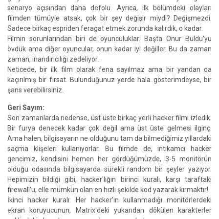
senaryo açısından daha defolu. Ayrıca, ilk bölümdeki olayları
filmden tümüyle atsak, çok bir şey değişir miydi? Değişmezdi.
Sadece birkaç espriden feragat etmek zorunda kalırdık, o kadar.
Filmin sorunlarından biri de oyunculuklar. Başta Onur Buldu'yu
övdük ama diğer oyuncular, onun kadar iyi değiller. Bu da zaman
zaman, inandırıcılığı zedeliyor.
Neticede, bir ilk film olarak fena sayılmaz ama bir yandan da
kaçırılmış bir fırsat. Bulunduğunuz yerde hala gösterimdeyse, bir
şans verebilirsiniz.
Geri Sayım:
Son zamanlarda nedense, üst üste birkaç yerli hacker filmi izledik.
Bir furya denecek kadar çok değil ama üst üste gelmesi ilginç.
Ama halen, bilgisayarın ne olduğunu tam da bilmediğimiz yıllardaki
saçma klişeleri kullanıyorlar. Bu filmde de, intikamcı hacker
gencimiz, kendisini hemen her gördüğümüzde, 3-5 monitörün
olduğu odasında bilgisayarda sürekli random bir şeyler yazıyor.
Hepimizin bildiği gibi, hacker'lığın birinci kuralı, karşı taraftaki
firewall'u, elle mümkün olan en hızlı şekilde kod yazarak kırmaktır!
İkinci hacker kuralı: Her hacker'ın kullanmadığı monitörlerdeki
ekran koruyucunun, Matrix'deki yukarıdan dökülen karakterler