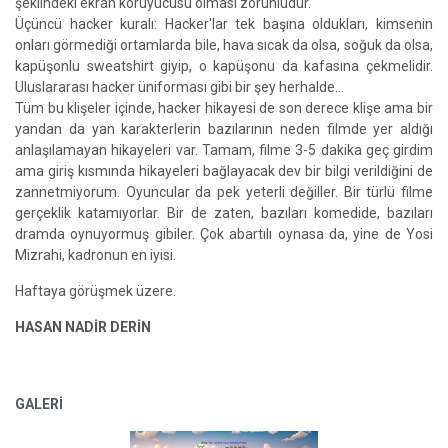
şeklindeki ekran koruyucusu olması zorunludur.
Üçüncü hacker kuralı: Hacker'lar tek başına oldukları, kimsenin
onları görmediği ortamlarda bile, hava sıcak da olsa, soğuk da olsa,
kapüşonlu sweatshirt giyip, o kapüşonu da kafasına çekmelidir.
Uluslararası hacker üniforması gibi bir şey herhalde...
Tüm bu klişeler içinde, hacker hikayesi de son derece klişe ama bir
yandan da yan karakterlerin bazılarının neden filmde yer aldığı
anlaşılamayan hikayeleri var. Tamam, filme 3-5 dakika geç girdim
ama giriş kısmında hikayeleri bağlayacak dev bir bilgi verildiğini de
zannetmiyorum. Oyuncular da pek yeterli değiller. Bir türlü filme
gerçeklik katamıyorlar. Bir de zaten, bazıları komedide, bazıları
dramda oynuyormuş gibiler. Çok abartılı oynasa da, yine de Yosi
Mizrahi, kadronun en iyisi.
Haftaya görüşmek üzere.
HASAN NADİR DERİN
GALERİ