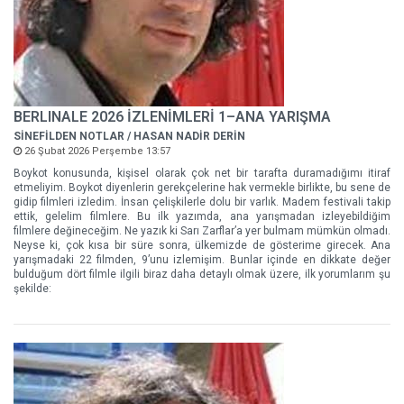
BERLINALE 2026 İZLENİMLERİ 1–ANA YARIŞMA
SİNEFİLDEN NOTLAR / HASAN NADİR DERİN
26 Şubat 2026 Perşembe 13:57
Boykot konusunda, kişisel olarak çok net bir tarafta duramadığımı itiraf
etmeliyim. Boykot diyenlerin gerekçelerine hak vermekle birlikte, bu sene de
gidip filmleri izledim. İnsan çelişkilerle dolu bir varlık. Madem festivali takip
ettik, gelelim filmlere. Bu ilk yazımda, ana yarışmadan izleyebildiğim
filmlere değineceğim. Ne yazık ki Sarı Zarflar’a yer bulmam mümkün olmadı.
Neyse ki, çok kısa bir süre sonra, ülkemizde de gösterime girecek. Ana
yarışmadaki 22 filmden, 9’unu izlemişim. Bunlar içinde en dikkate değer
bulduğum dört filmle ilgili biraz daha detaylı olmak üzere, ilk yorumlarım şu
şekilde: