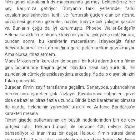
Film genel olarak bir Indy macerasında görmeyi beklediğimiz her
şeyi karşımıza getiriyor. Dünyanın farklı yerlerinde, farklı
kovalamaca sahneleri, tarihi ve fantastik güçleri olan bir nesne,
çözülmesi gereken gizemler, naziler, Indy'ye çok yakışan şakalar
vs. Bunların çoğu da iyi kurulmuştu. Phoebe Waller-Bridge'in
Helena karakteri de filme ve Indy'nin yanına çok yakışmıştı. Bir ara,
bundan sonra, bu karakterin maceralarını izleyeceğiz falan
deniyordu ama film tutmadığına göre, pek mümkün gözükmüyor.
Ama olursa, itiraz etmem.
Mads Mikkelsen'ın karakteri de başarılı bir kötü adamdı ama filmin
giriş bölümünde başına gelen olaydan nasıl sağ kurtuldu, en
azından bir cümleyle açıklasaydınız arkadaş. Ya da, o olayın bir izini
falan görseydik.
Buradan filmin zayıf taraflarına geçelim. Senaryoda, yukarıdakine
benzer soru işaretleri çok fazlaydı. Kovalamaca sahneleri güzel
olsa da bazıları biraz fazla uzundu. Bir de bazı karakterler, olmasa
da olurdu. Helena'nın yanındaki ufaklık ve Antonio Banderas'ın
karakteri mesela.
Filmin gişede patlamasının en büyük nedenlerinden biri de dev
bütçesi tabii. Reklam bütçesi ile beraber 400 milyon $'dan
bahsediliyor ki, inanılmaz bir değer. Halbuki, filmin süresi daha
kompakt bir 2 saat olsa, gençleştirme efektinin kullanıldığı kısım