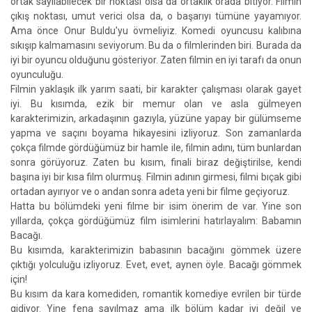
ortak sayılabilecek bir noktası olsa da ortaklık orada bitiyor. Filmin
çıkış noktası, umut verici olsa da, o başarıyı tümüne yayamıyor.
Ama önce Onur Buldu'yu övmeliyiz. Komedi oyuncusu kalıbına
sıkışıp kalmamasını seviyorum. Bu da o filmlerinden biri. Burada da
iyi bir oyuncu olduğunu gösteriyor. Zaten filmin en iyi tarafı da onun
oyunculuğu.
Filmin yaklaşık ilk yarım saati, bir karakter çalışması olarak gayet
iyi. Bu kısımda, ezik bir memur olan ve asla gülmeyen
karakterimizin, arkadaşının gazıyla, yüzüne yapay bir gülümseme
yapma ve saçını boyama hikayesini izliyoruz. Son zamanlarda
çokça filmde gördüğümüz bir hamle ile, filmin adını, tüm bunlardan
sonra görüyoruz. Zaten bu kısım, finali biraz değiştirilse, kendi
başına iyi bir kısa film olurmuş. Filmin adının girmesi, filmi bıçak gibi
ortadan ayırıyor ve o andan sonra adeta yeni bir filme geçiyoruz.
Hatta bu bölümdeki yeni filme bir isim önerim de var. Yine son
yıllarda, çokça gördüğümüz film isimlerini hatırlayalım: Babamın
Bacağı.
Bu kısımda, karakterimizin babasının bacağını gömmek üzere
çıktığı yolculuğu izliyoruz. Evet, evet, aynen öyle. Bacağı gömmek
için!
Bu kısım da kara komediden, romantik komediye evrilen bir türde
gidiyor. Yine fena sayılmaz ama ilk bölüm kadar iyi değil ve