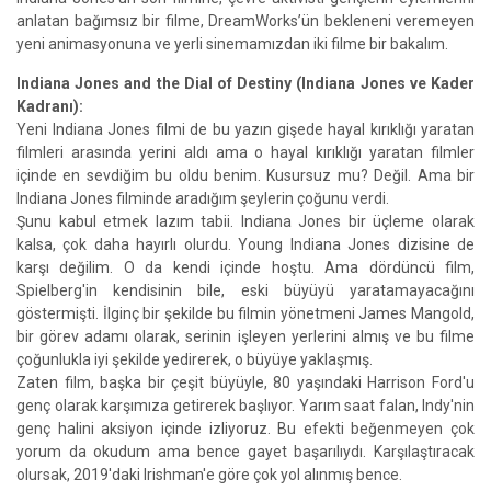
anlatan bağımsız bir filme, DreamWorks’ün bekleneni veremeyen
yeni animasyonuna ve yerli sinemamızdan iki filme bir bakalım.
Indiana Jones and the Dial of Destiny (Indiana Jones ve Kader
Kadranı):
Yeni Indiana Jones filmi de bu yazın gişede hayal kırıklığı yaratan
filmleri arasında yerini aldı ama o hayal kırıklığı yaratan filmler
içinde en sevdiğim bu oldu benim. Kusursuz mu? Değil. Ama bir
Indiana Jones filminde aradığım şeylerin çoğunu verdi.
Şunu kabul etmek lazım tabii. Indiana Jones bir üçleme olarak
kalsa, çok daha hayırlı olurdu. Young Indiana Jones dizisine de
karşı değilim. O da kendi içinde hoştu. Ama dördüncü film,
Spielberg'in kendisinin bile, eski büyüyü yaratamayacağını
göstermişti. İlginç bir şekilde bu filmin yönetmeni James Mangold,
bir görev adamı olarak, serinin işleyen yerlerini almış ve bu filme
çoğunlukla iyi şekilde yedirerek, o büyüye yaklaşmış.
Zaten film, başka bir çeşit büyüyle, 80 yaşındaki Harrison Ford'u
genç olarak karşımıza getirerek başlıyor. Yarım saat falan, Indy'nin
genç halini aksiyon içinde izliyoruz. Bu efekti beğenmeyen çok
yorum da okudum ama bence gayet başarılıydı. Karşılaştıracak
olursak, 2019'daki Irishman'e göre çok yol alınmış bence.