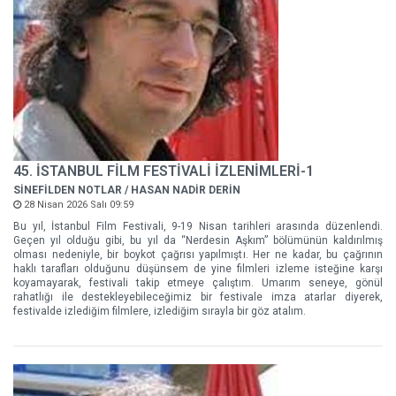
45. İSTANBUL FİLM FESTİVALİ İZLENİMLERİ-1
SİNEFİLDEN NOTLAR / HASAN NADİR DERİN
28 Nisan 2026 Salı 09:59
Bu yıl, İstanbul Film Festivali, 9-19 Nisan tarihleri arasında düzenlendi.
Geçen yıl olduğu gibi, bu yıl da “Nerdesin Aşkım” bölümünün kaldırılmış
olması nedeniyle, bir boykot çağrısı yapılmıştı. Her ne kadar, bu çağrının
haklı tarafları olduğunu düşünsem de yine filmleri izleme isteğine karşı
koyamayarak, festivali takip etmeye çalıştım. Umarım seneye, gönül
rahatlığı ile destekleyebileceğimiz bir festivale imza atarlar diyerek,
festivalde izlediğim filmlere, izlediğim sırayla bir göz atalım.