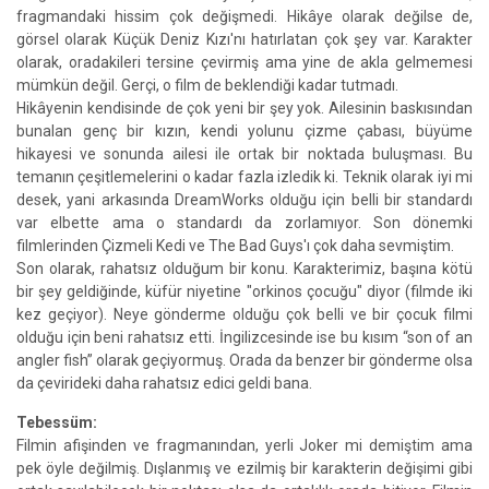
fragmandaki hissim çok değişmedi. Hikâye olarak değilse de,
görsel olarak Küçük Deniz Kızı'nı hatırlatan çok şey var. Karakter
olarak, oradakileri tersine çevirmiş ama yine de akla gelmemesi
mümkün değil. Gerçi, o film de beklendiği kadar tutmadı.
Hikâyenin kendisinde de çok yeni bir şey yok. Ailesinin baskısından
bunalan genç bir kızın, kendi yolunu çizme çabası, büyüme
hikayesi ve sonunda ailesi ile ortak bir noktada buluşması. Bu
temanın çeşitlemelerini o kadar fazla izledik ki. Teknik olarak iyi mi
desek, yani arkasında DreamWorks olduğu için belli bir standardı
var elbette ama o standardı da zorlamıyor. Son dönemki
filmlerinden Çizmeli Kedi ve The Bad Guys'ı çok daha sevmiştim.
Son olarak, rahatsız olduğum bir konu. Karakterimiz, başına kötü
bir şey geldiğinde, küfür niyetine "orkinos çocuğu" diyor (filmde iki
kez geçiyor). Neye gönderme olduğu çok belli ve bir çocuk filmi
olduğu için beni rahatsız etti. İngilizcesinde ise bu kısım “son of an
angler fish” olarak geçiyormuş. Orada da benzer bir gönderme olsa
da çevirideki daha rahatsız edici geldi bana.
Tebessüm:
Filmin afişinden ve fragmanından, yerli Joker mi demiştim ama
pek öyle değilmiş. Dışlanmış ve ezilmiş bir karakterin değişimi gibi