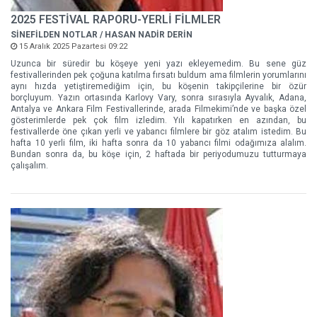
2025 FESTİVAL RAPORU-YERLİ FİLMLER
SİNEFİLDEN NOTLAR / HASAN NADİR DERİN
15 Aralık 2025 Pazartesi 09:22
Uzunca bir süredir bu köşeye yeni yazı ekleyemedim. Bu sene güz
festivallerinden pek çoğuna katılma fırsatı buldum ama filmlerin yorumlarını
aynı hızda yetiştiremediğim için, bu köşenin takipçilerine bir özür
borçluyum. Yazın ortasında Karlovy Vary, sonra sırasıyla Ayvalık, Adana,
Antalya ve Ankara Film Festivallerinde, arada Filmekimi’nde ve başka özel
gösterimlerde pek çok film izledim. Yılı kapatırken en azından, bu
festivallerde öne çıkan yerli ve yabancı filmlere bir göz atalım istedim. Bu
hafta 10 yerli film, iki hafta sonra da 10 yabancı filmi odağımıza alalım.
Bundan sonra da, bu köşe için, 2 haftada bir periyodumuzu tutturmaya
çalışalım.