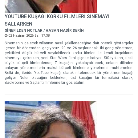
YOUTUBE KUŞAĞI KORKU FİLMLERİ SİNEMAYI
SALLARKEN
SİNEFİLDEN NOTLAR / HASAN NADİR DERİN
02 Haziran 2026 Salı 17:38
Sinemanın gelecek yıllarının nasıl şekilleneceğine dair önemli göstergeler
içeren bir dönemden geçiyoruz. 20 ve 26 yaşlarındaki iki genç yönetmen,
çektikleri düşük bütçeli sayılabilecek korku filmleri ile kendi kuşaklarını
sinemaya çekerken, yeni Star Wars filmi gişede batıyor. Stüdyoların, riskli
büyük bütçeli filmlerdense, Z kuşağını yakalayabilecek, onların dilinden
anlayan yönetmenlerin makul bütçeli filmlerine yönelmesi muhtemelen.
Belki de, ileride YouTube kuşağı olarak nitelenecek bir yönetmen kuşağı
geliyor. Neler olacağını beklerken, üst kuşağın bir temsilcisi olarak,
Backrooms ve Saplantı filmlerine bir göz atalım.