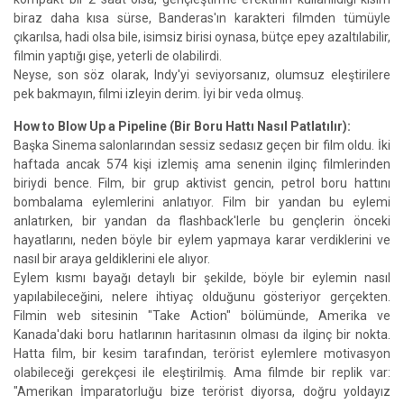
biraz daha kısa sürse, Banderas'ın karakteri filmden tümüyle
çıkarılsa, hadi olsa bile, isimsiz birisi oynasa, bütçe epey azaltılabilir,
filmin yaptığı gişe, yeterli de olabilirdi.
Neyse, son söz olarak, Indy'yi seviyorsanız, olumsuz eleştirilere
pek bakmayın, filmi izleyin derim. İyi bir veda olmuş.
How to Blow Up a Pipeline (Bir Boru Hattı Nasıl Patlatılır):
Başka Sinema salonlarından sessiz sedasız geçen bir film oldu. İki
haftada ancak 574 kişi izlemiş ama senenin ilginç filmlerinden
biriydi bence. Film, bir grup aktivist gencin, petrol boru hattını
bombalama eylemlerini anlatıyor. Film bir yandan bu eylemi
anlatırken, bir yandan da flashback'lerle bu gençlerin önceki
hayatlarını, neden böyle bir eylem yapmaya karar verdiklerini ve
nasıl bir araya geldiklerini ele alıyor.
Eylem kısmı bayağı detaylı bir şekilde, böyle bir eylemin nasıl
yapılabileceğini, nelere ihtiyaç olduğunu gösteriyor gerçekten.
Filmin web sitesinin "Take Action" bölümünde, Amerika ve
Kanada'daki boru hatlarının haritasının olması da ilginç bir nokta.
Hatta film, bir kesim tarafından, terörist eylemlere motivasyon
olabileceği gerekçesi ile eleştirilmiş. Ama filmde bir replik var:
"Amerikan İmparatorluğu bize terörist diyorsa, doğru yoldayız