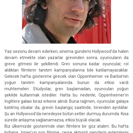
Yaz sezonu devam ederken, sinema gündemi Hollywood’da halen
devam etmekte olan yazarlar grevinden sonra, oyuncuların da
greve gitmesi ile şekillendi. Grev sonuna kadar oyuncular, rol
aldıkları filmlerin tanıtım kampanyalarına bile katılamayacaklar.
Gelecek hafta gösterime girecek olan Oppenheimer ve Barbie’nin
yoğun tanıtım kampanyalarında bunun da etkisi vardı
muhtemelen. Stüdyolar, grev başlamadan, oyuncuları yoğun
şekilde kullanmak istediler. Hatta bu nedenle, Oppenheimer’ın
İngiltere galası biraz erkene alındı. Buna rağmen, oyuncular galaya
katılmış olsalar da, grevin başlangıç saatinde, törenden ayrıldılar.
Şu an Hollywood’da neredeyse bütün setler durmuş durumda. Kısa
sürede anlaşma sağlanamazsa, etkisi büyük olacak.
Biz ülkemizde gösterimde olan filmlere bir göz atalım. Bu hafta
Indiana Jones’un son filmine, çevre aktivisti gençlerin eylemlerini