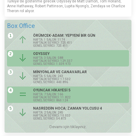
Türkiye'de gösterime girecek Odyssey’de Matt Damon, Tom Holland,
Anne Hathaway, Robert Pattinson, Lupita Nyong’o, Zendaya ve Charlize
Theron rol alıyor.
Box Office
1
ÖRÜMCEK-ADAM: YEPYENİ BİR GÜN
HAFTA: 1 SALON: 1174
HAFTALIK SEYİRCİ: 725.411
GENEL SEYİRCİ: 725.411
2
ODYSSEY
HAFTA: 3 SALON: 588
HAFTALIK SEYİRCİ: 129.337
GENEL SEYİRCİ: 1.039.973
3
MİNYONLAR VE CANAVARLAR
HAFTA: 5 SALON: 243
HAFTALIK SEYİRCİ: 17.502
GENEL SEYİRCİ: 440.896
4
OYUNCAK HİKAYESİ 5
HAFTA: 7 SALON: 166
HAFTALIK SEYİRCİ: 11.822
GENEL SEYİRCİ: 860.124
5
NASREDDİN HOCA: ZAMAN YOLCUSU 4
HAFTA: 2 SALON: 245
HAFTALIK SEYİRCİ: 10.033
GENEL SEYİRCİ: 54.873
Devamı için tıklayınız.