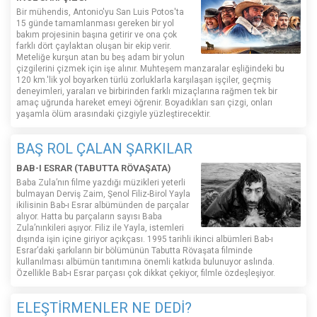
Bir mühendis, Antonio'yu San Luis Potos'ta
15 günde tamamlanması gereken bir yol
bakım projesinin başına getirir ve ona çok
farklı dört çaylaktan oluşan bir ekip verir.
Meteliğe kurşun atan bu beş adam bir yolun
çizgilerini çizmek için işe alınır. Muhteşem manzaralar eşliğindeki bu
120 km.'lik yol boyarken türlü zorluklarla karşılaşan işçiler, geçmiş
deneyimleri, yaraları ve birbirinden farklı mizaçlarına rağmen tek bir
amaç uğrunda hareket emeyi öğrenir. Boyadıkları sarı çizgi, onları
yaşamla ölüm arasındaki çizgiyle yüzleştirecektir.
BAŞ ROL ÇALAN ŞARKILAR
BAB-I ESRAR (TABUTTA RÖVAŞATA)
Baba Zula’nın filme yazdığı müzikleri yeterli
bulmayan Derviş Zaim, Şenol Filiz-Birol Yayla
ikilisinin Bab-ı Esrar albümünden de parçalar
alıyor. Hatta bu parçaların sayısı Baba
Zula’nınkileri aşıyor. Filiz ile Yayla, istemleri
dışında işin içine giriyor açıkçası. 1995 tarihli ikinci albümleri Bab-ı
Esrar’daki şarkıların bir bölümünün Tabutta Rövaşata filminde
kullanılması albümün tanıtımına önemli katkıda bulunuyor aslında.
Özellikle Bab-ı Esrar parçası çok dikkat çekiyor, filmle özdeşleşiyor.
ELEŞTİRMENLER NE DEDİ?