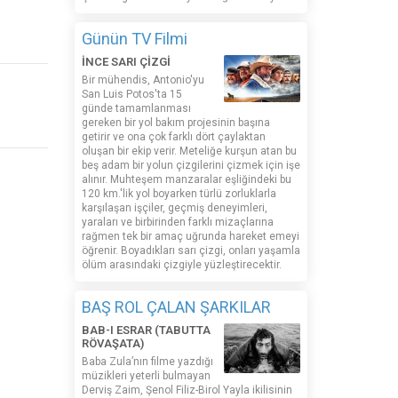
Günün TV Filmi
İNCE SARI ÇİZGİ
Bir mühendis, Antonio'yu
San Luis Potos'ta 15
günde tamamlanması
gereken bir yol bakım projesinin başına
getirir ve ona çok farklı dört çaylaktan
oluşan bir ekip verir. Meteliğe kurşun atan bu
beş adam bir yolun çizgilerini çizmek için işe
alınır. Muhteşem manzaralar eşliğindeki bu
120 km.'lik yol boyarken türlü zorluklarla
karşılaşan işçiler, geçmiş deneyimleri,
yaraları ve birbirinden farklı mizaçlarına
rağmen tek bir amaç uğrunda hareket emeyi
öğrenir. Boyadıkları sarı çizgi, onları yaşamla
ölüm arasındaki çizgiyle yüzleştirecektir.
BAŞ ROL ÇALAN ŞARKILAR
BAB-I ESRAR (TABUTTA
RÖVAŞATA)
Baba Zula’nın filme yazdığı
müzikleri yeterli bulmayan
Derviş Zaim, Şenol Filiz-Birol Yayla ikilisinin