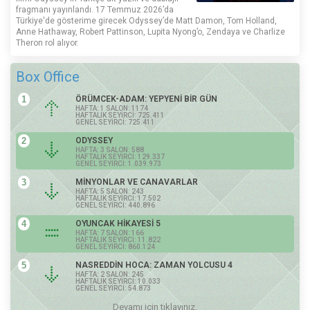
fragmanı yayınlandı. 17 Temmuz 2026’da
Türkiye'de gösterime girecek Odyssey’de Matt Damon, Tom Holland,
Anne Hathaway, Robert Pattinson, Lupita Nyong’o, Zendaya ve Charlize
Theron rol alıyor.
Box Office
1
ÖRÜMCEK-ADAM: YEPYENİ BİR GÜN
HAFTA: 1 SALON: 1174
HAFTALIK SEYİRCİ: 725.411
GENEL SEYİRCİ: 725.411
2
ODYSSEY
HAFTA: 3 SALON: 588
HAFTALIK SEYİRCİ: 129.337
GENEL SEYİRCİ: 1.039.973
3
MİNYONLAR VE CANAVARLAR
HAFTA: 5 SALON: 243
HAFTALIK SEYİRCİ: 17.502
GENEL SEYİRCİ: 440.896
4
OYUNCAK HİKAYESİ 5
HAFTA: 7 SALON: 166
HAFTALIK SEYİRCİ: 11.822
GENEL SEYİRCİ: 860.124
5
NASREDDİN HOCA: ZAMAN YOLCUSU 4
HAFTA: 2 SALON: 245
HAFTALIK SEYİRCİ: 10.033
GENEL SEYİRCİ: 54.873
Devamı için tıklayınız.