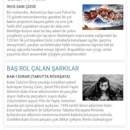
İNCE SARI ÇİZGİ
Bir mühendis, Antonio'yu San Luis Potos'ta
15 günde tamamlanması gereken bir yol
bakım projesinin başına getirir ve ona çok
farklı dört çaylaktan oluşan bir ekip verir.
Meteliğe kurşun atan bu beş adam bir yolun
çizgilerini çizmek için işe alınır. Muhteşem manzaralar eşliğindeki bu
120 km.'lik yol boyarken türlü zorluklarla karşılaşan işçiler, geçmiş
deneyimleri, yaraları ve birbirinden farklı mizaçlarına rağmen tek bir
amaç uğrunda hareket emeyi öğrenir. Boyadıkları sarı çizgi, onları
yaşamla ölüm arasındaki çizgiyle yüzleştirecektir.
BAŞ ROL ÇALAN ŞARKILAR
BAB-I ESRAR (TABUTTA RÖVAŞATA)
Baba Zula’nın filme yazdığı müzikleri yeterli
bulmayan Derviş Zaim, Şenol Filiz-Birol Yayla
ikilisinin Bab-ı Esrar albümünden de parçalar
alıyor. Hatta bu parçaların sayısı Baba
Zula’nınkileri aşıyor. Filiz ile Yayla, istemleri
dışında işin içine giriyor açıkçası. 1995 tarihli ikinci albümleri Bab-ı
Esrar’daki şarkıların bir bölümünün Tabutta Rövaşata filminde
kullanılması albümün tanıtımına önemli katkıda bulunuyor aslında.
Özellikle Bab-ı Esrar parçası çok dikkat çekiyor, filmle özdeşleşiyor.