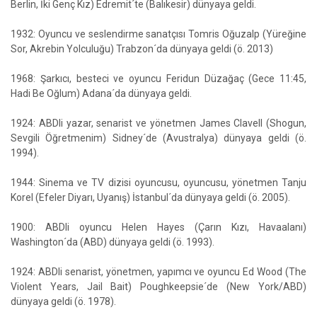
Berlin, İki Genç Kız) Edremit´te (Balıkesir) dünyaya geldi.
1932: Oyuncu ve seslendirme sanatçısı Tomris Oğuzalp (Yüreğine
Sor, Akrebin Yolculuğu) Trabzon´da dünyaya geldi (ö. 2013)
1968: Şarkıcı, besteci ve oyuncu Feridun Düzağaç (Gece 11:45,
Hadi Be Oğlum) Adana´da dünyaya geldi.
1924: ABDli yazar, senarist ve yönetmen James Clavell (Shogun,
Sevgili Öğretmenim) Sidney´de (Avustralya) dünyaya geldi (ö.
1994).
1944: Sinema ve TV dizisi oyuncusu, oyuncusu, yönetmen Tanju
Korel (Efeler Diyarı, Uyanış) İstanbul´da dünyaya geldi (ö. 2005).
1900: ABDli oyuncu Helen Hayes (Çarın Kızı, Havaalanı)
Washington´da (ABD) dünyaya geldi (ö. 1993).
1924: ABDli senarist, yönetmen, yapımcı ve oyuncu Ed Wood (The
Violent Years, Jail Bait) Poughkeepsie´de (New York/ABD)
dünyaya geldi (ö. 1978).