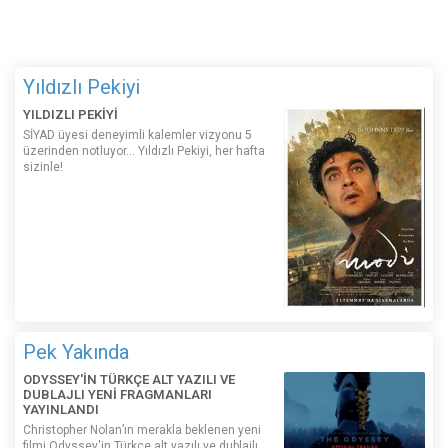
Yıldızlı Pekiyi
YILDIZLI PEKİYİ
SİYAD üyesi deneyimli kalemler vizyonu 5
üzerinden notluyor... Yıldızlı Pekiyi, her hafta
sizinle!
Pek Yakında
ODYSSEY'İN TÜRKÇE ALT YAZILI VE
DUBLAJLI YENİ FRAGMANLARI
YAYINLANDI
Christopher Nolan’ın merakla beklenen yeni
filmi Odyssey'in Türkçe alt yazılı ve dublajlı