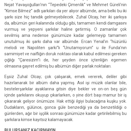
Nejat Yavaşoğulları’nın “Tepedeki Çimenlik” ve Mehmet Güreli’nin
“Kimse Bilmez” adlı şarkıları da yer alıyor albümde, ama belki bu iki
şarkı size hiç tanıdık gelmeyebilecek. Zuhal Olcay, her iki şarkıya
da, albümün geri kalanında olduğu gibi, tamamen kendi damgasını
vurmuş ve yepyeni şarkılar haline getirmiş. O zamanlar çok
sevilmiş ama nedense günümüze kadar gelemeyip tamamen
unutulmuş iki şarkı daha var albümde. Ercan Yenal’ın “hüzünlü
melodi ve Napoliten şarkı”lı “Unutamıyorum” u ile Funda’nın
samimiyet ve naifliğin doruk noktası olarak kabul edilmesi gereken
çığlığı “Çaresizim”i de, her şeyden önce içtenliğin egemen
olmasına gayret edilmiş bu albümün diğer parlak noktaları.
Eşsiz Zuhal Olcay; çok çalışarak, emek vererek, deliler gibi
hazırlanarak bir albüm daha yapmış. Asıl işi müzik olanlar bile,
bestelerşarkılar ayaklarına gitsin diye bekler ve on-on beş gün
içinde şarkılarını okuyup çıkarlarken, o yine dört başı mamur bir iş
çıkararak geliyor önümüze. Hak ettiği ilgiyi bulacağına kuşku yok.
Dudakların, gülünce, gonca güle benzediği ya da benzetildiği o
günlerden, ağır bir işçilik sonrası günümüze kadar getirilebilmiş bu
şarkılara kimse kayıtsız kalamayacak.
BULURSANIZ KAÇIRMAYIN