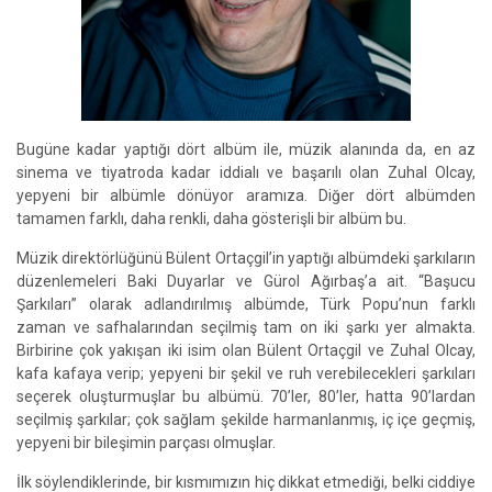
Bugüne kadar yaptığı dört albüm ile, müzik alanında da, en az
sinema ve tiyatroda kadar iddialı ve başarılı olan Zuhal Olcay,
yepyeni bir albümle dönüyor aramıza. Diğer dört albümden
tamamen farklı, daha renkli, daha gösterişli bir albüm bu.
Müzik direktörlüğünü Bülent Ortaçgil’in yaptığı albümdeki şarkıların
düzenlemeleri Baki Duyarlar ve Gürol Ağırbaş’a ait. “Başucu
Şarkıları” olarak adlandırılmış albümde, Türk Popu’nun farklı
zaman ve safhalarından seçilmiş tam on iki şarkı yer almakta.
Birbirine çok yakışan iki isim olan Bülent Ortaçgil ve Zuhal Olcay,
kafa kafaya verip; yepyeni bir şekil ve ruh verebilecekleri şarkıları
seçerek oluşturmuşlar bu albümü. 70’ler, 80’ler, hatta 90’lardan
seçilmiş şarkılar; çok sağlam şekilde harmanlanmış, iç içe geçmiş,
yepyeni bir bileşimin parçası olmuşlar.
İlk söylendiklerinde, bir kısmımızın hiç dikkat etmediği, belki ciddiye