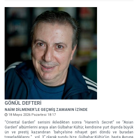
GÖNÜL DEFTERİ
NAİM DİLMENER'LE GEÇMİŞ ZAMANIN İZİNDE
18 Mayıs 2026 Pazartesi 18:17
“Oriental Garden” serisini ikiledikten sonra “Harem’s Secret” ve “Asian
Garden” albümlerini araya alan Gülbahar Kültür, kendisine yurt dışında büyük
ün ve prestij kazandıran ‘bahçe’sine nihayet geri döndü ve buradan
toparladıklarını “…vol. 3” olarak sundu bize. Gülbahar Kültür’ün, başta Avrupa