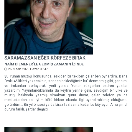
SARAMAZSAN EĞER KÖRFEZE BIRAK
NAİM DİLMENER'LE GEÇMİŞ ZAMANIN İZİNDE
26 Nisan 2026 Pazar 09:47
Şu Yunan müziği konusunda, eskiden bir tek ben çalar ben oynardım. Bana
“eski 45’likleri yazacaksın, senden beklediğimiz bu” denmemiş gibi, şansımı
ve imkanları zorlayarak, yerli yersiz Yunan rüzgarları estiren yazılar
yazardım. Yayımlandıklarında da keyfim yerine gelir, sevdiğim bir ülke ve
müziği hakkında yazmış olmaktan gurur duyar, gelen telefon ya da
mektuplardan da, iyi – kötü birkaç okurda ilgi uyandırabilmiş olduğumu
görürdüm... Bir yıl öncesi ya da biraz fazlasına kadar bu böyleydi. Ama şimdi
durum farklı, şartlar değişti...