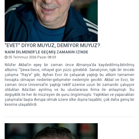
“EVET” DİYOR MUYUZ, DEMİYOR MUYUZ?
NAİM DİLMENER'LE GEÇMİŞ ZAMANIN İZİNDE
05 Temmuz 2026 Pazar 08:03
Nilüfer Akbal’ın epey bir zaman önce Almanya’da kaydedilmiş-bitirilmiş
albümü “Şewa-Gece, nihayet gün yüzü görebildi. Sanatçının, tıpkı bir önceki
çalışma “Ray’e” gibi, Ayhan Evci ile çalışarak yaptığı bu albüm tamamen
hesapta olmayan nedenler-gelişmeler nedeniyle gecikti. Akbal ve Evci, bir
zaman önce Universal’in yaptığı teklif üzerine uzun bir zamandır çalışıyor
oldukları Ada’dan ayrılmış ve bu uluslararası firma ile anlaşmıştı. Bu
değişiklik ile her iki müzisyen de şunu öngörmüştü: Yaptıkları ve yapacakları
çalışmalar başta Avrupa olmak üzere ülke dışına taşabilir, çok daha geniş bir
kesime ulaşabilirdi.