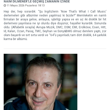
NAİM DİLMENER'LE GEÇMİŞ ZAMANIN İZİNDE
11 Mayıs 2026 Pazartesi 18:13
Hep der, hep sorardık: “Şu İngilizlerin ‘Now That’s What I Call Music’
derlemeleri gibi albümler neden yapılmaz ki bizde?” Memleketin en namlı
firmaları bir araya gelse, anlaşsa, işbirliği yapsa ve en az iki disklik bir hit
derlemesi yayınlasa ne iyi olurdu diye düşünür, hayaller kurardık. Sonunda
oldu. (Alfabetik sırayla) Avrupa Müzik, DMC, DSM, EMI, Erolköse, Esen, Hitt,
Id, Kalan, Ozan, Pasaj, TMC, Seyhan ve Sony&BMG olmaz denileni yaptı, zor
olanı başardı ve sırt sırta verdi ve “64”ü yayınladı; tam dört disklik, 64 şarkılık
karma bir albümü.