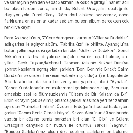
ve sanatçının yeniden Vedat Sakman ile kolkola girdiği “İhanet” adlı
bu albümlerden sonra, şimdi de, Bülent Ortaçgil’in desteği ile
düşüyor yola Zuhal Olcay. Diğer dört albüme benzemez, daha
farklı ama en az onlar kadar sağlam bu son albüm gerçekten çok
renkli ve keyifli...
Bora Ayanoğlu’nun, 70’lere damgasını vurmuş “Güller ve Dudaklar”
adlı şarkısı ile açılıyor albüm. “Fabrika Kızı” ile birlikte, Ayanoğlu’na
bütün yolları açmış iki şarkıdan biri olan “Güller ve Dudaklar”, Gönül
Akkor’un o tadına doyulmaz buğulu sesi ile hayat bulmuştu o
yıllar... Cenk Taşkan/Mehmet Teoman ikilisinin Nükhet Duru’ya
şöhret kapılarını açmış olan şarkıları “Beni Benimle Bırak”; Salim
Dündar’ın sesinden herkesin ezberlemiş olduğu (ve bugünlerde
Ata tarafından da kötü bir versiyonu yapılmış olan) “Aynalar”,
“Şanar Yurdatapan’ın en mükemmel şarkılarından olup, Banu’nun
emsalsiz sesi ile ölümsüzleşmiş “Ölsem de Bir Kalsam da Bir”;
Erkin Koray’ın çok sevilmiş onlarca şarkısı arasında yeri her zaman
ayrı olan “Yalnızlar Rıhtımı”; Özdemir Erdoğan’ın had safhada içten
şarkısı “Canım Senle Olmak İstiyor”; Sezen Aksu’nun 80 sonlarında
yaptığı bir düzine temiz şarkıdan biri olan “El Gibi” ve Bülent
Ortaçgil’in canyakıcı bir hüzün ile örülmüş şarkısı “Yağmur”,
“Başucu Şarkıları”mız olsun diye seçilmiş şarkıların bir bölümü.