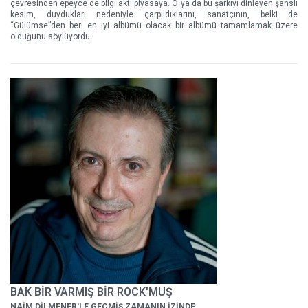
çevresinden epeyce de bilgi aktı piyasaya. O ya da bu şarkıyı dinleyen şanslı
kesim, duydukları nedeniyle çarpıldıklarını, sanatçının, belki de
“Gülümse”den beri en iyi albümü olacak bir albümü tamamlamak üzere
olduğunu söylüyordu.
BAK BİR VARMIŞ BİR ROCK'MUŞ
NAİM DİLMENER'LE GEÇMİŞ ZAMANIN İZİNDE