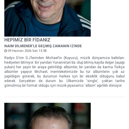
HEPİMİZ BİR FİDANIZ
NAİM DİLMENER'LE GEÇMİŞ ZAMANIN İZİNDE
09 Haziran 2026 Salı 13:38
Radyo D’nin D.J’lerinden Michael’ın (Kuyucu), müzik dünyamıza katkıları-
hediyeleri bitmiyor. Bir yandan Yunanistan’da olup bitmiş kayda değer (aşağı
yukarı) her şeyin bir araya getirildiği albümler, bir yandan da karma Türkçe
albümler yapıyor Michael; memleketimizde bu tür albümlerin çok az
yapıldığını görerek, bu durumun herkes için bir eksiklik olduğunu kabul
ederek. Gerçekten de durum bu. Ülkemizde ‘single’, çoktan tarihe
gömülmüş bir format olduğu için müzik piyasamız ‘albüm’ ağırlıklı dönüyor.