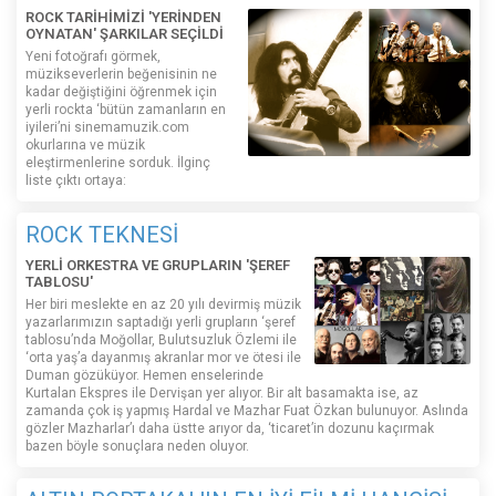
ROCK TARİHİMİZİ 'YERİNDEN
OYNATAN' ŞARKILAR SEÇİLDİ
Yeni fotoğrafı görmek,
müzikseverlerin beğenisinin ne
kadar değiştiğini öğrenmek için
yerli rockta ‘bütün zamanların en
iyileri’ni sinemamuzik.com
okurlarına ve müzik
eleştirmenlerine sorduk. İlginç
liste çıktı ortaya:
ROCK TEKNESİ
YERLİ ORKESTRA VE GRUPLARIN 'ŞEREF
TABLOSU'
Her biri meslekte en az 20 yılı devirmiş müzik
yazarlarımızın saptadığı yerli grupların ‘şeref
tablosu’nda Moğollar, Bulutsuzluk Özlemi ile
‘orta yaş’a dayanmış akranlar mor ve ötesi ile
Duman gözüküyor. Hemen enselerinde
Kurtalan Ekspres ile Dervişan yer alıyor. Bir alt basamakta ise, az
zamanda çok iş yapmış Hardal ve Mazhar Fuat Özkan bulunuyor. Aslında
gözler Mazharlar’ı daha üstte arıyor da, ‘ticaret’in dozunu kaçırmak
bazen böyle sonuçlara neden oluyor.