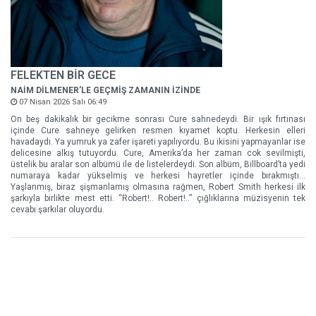
FELEKTEN BİR GECE
NAİM DİLMENER'LE GEÇMİŞ ZAMANIN İZİNDE
07 Nisan 2026 Salı 06:49
On beş dakikalık bir gecikme sonrası Cure sahnedeydi. Bir ışık fırtınası
içinde Cure sahneye gelirken resmen kıyamet koptu. Herkesin elleri
havadaydı. Ya yumruk ya zafer işareti yapılıyordu. Bu ikisini yapmayanlar ise
delicesine alkış tutuyordu. Cure, Amerika’da her zaman cok sevilmişti,
üstelik bu aralar son albümü ile de listelerdeydi. Son albüm, Billboard’ta yedi
numaraya kadar yükselmiş ve herkesi hayretler içinde bırakmıştı…
Yaşlanmış, biraz şişmanlamış olmasına rağmen, Robert Smith herkesi ilk
şarkıyla birlikte mest etti. “Robert!.. Robert!..” çığlıklarına müzisyenin tek
cevabı şarkılar oluyordu.