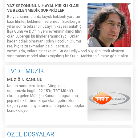
YAZ SEZONUNUN HAYAL KIRIKLIKLARI
VE BEKLENMEDİK SÜRPRİZLER
Bu yaz sinemalarda büyük beklenti yaratan
bazı filmler, bekleneni veremedi. Spielberg’in
yıllar sonra tekrar bir uzaylı hikayesi anlattığı
İfşa Günü ve DC’nin yeni evreninin ikinci filmi
olan Supergirl bu filmler arasındaydı. Onlar
kadar iddialı olmayan Robin Hood’un Ölümü
ise, hiç iz bırakmadan geldi, geçti. Bu
yazımızda, onlara bir bakalım. Bir de Hollywood büyük bütçeli aksiyon
sinemasını model alarak yapılmış bir Suudi Arabistan filmine göz atalım.
TV'DE MÜZİK
MÜZİĞİN KANUNU
Kanun sanatçısı Hakan Güngör’ün
sunumuyla bugün 22.15'te TRT Müzik'te
ekrana gelen Müziğin Kanunu programına,
pop müzik türündeki şarkılara getirdikleri
özgün yorumlarıyla tanınan sürpriz sanatçılar
konuk oluyor.
ÖZEL DOSYALAR