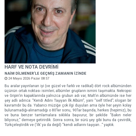
HARF VE NOTA DEVRİMİ
NAİM DİLMENER'LE GEÇMİŞ ZAMANIN İZİNDE
24 Mayıs 2026 Pazar 08:57
Bu aralar yayınlanan iyi (ve güzel ve farklı ve radikal) dört rock albümünden
üçünün ortak noktası isimleri; albümler grupların ismini taşımakta. Nekropsi
ve Gripin’in kapaklarında yalnızca grubun adı var, Malt’ın albümünde ise her
şey adlı adınca: “Kendi Adını Taşıyan İlk Albüm”, yani “self titled”; slogan bir
kavramdır bu da. Yabancı müziğe çok ilgi duyulan ama öyle her şeyin kolay
bulunamadığı-alınamadığı o 80’ler sonu, 90’lar başında, herkes (hepimiz), bu
ve buna benzer tamlamalara sıklıkla başvurur, bir şekilde “Bakın neler
biliyoruz,” demeye getirirdik. Sonra sonra, bir sürü şey gibi bunu da çevirdik,
Türkçeleştirdik ve (‘ilk’ ya da değil) “kendi adlarını taşıyan…” yaptık.