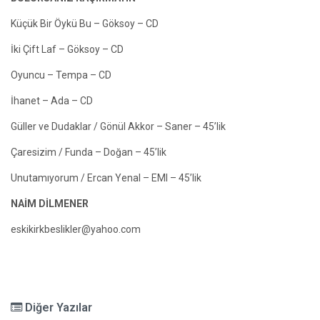
Küçük Bir Öykü Bu – Göksoy – CD
İki Çift Laf – Göksoy – CD
Oyuncu – Tempa – CD
İhanet – Ada – CD
Güller ve Dudaklar / Gönül Akkor – Saner – 45’lik
Çaresizim / Funda – Doğan – 45’lik
Unutamıyorum / Ercan Yenal – EMI – 45’lik
NAİM DİLMENER
eskikirkbeslikler@yahoo.com
Diğer Yazılar