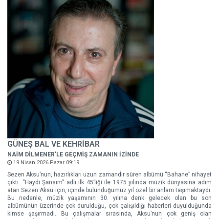
GÜNEŞ BAL VE KEHRİBAR
NAİM DİLMENER'LE GEÇMİŞ ZAMANIN İZİNDE
19 Nisan 2026 Pazar 09:19
Sezen Aksu’nun, hazırlıkları uzun zamandır süren albümü “Bahane” nihayet
çıktı. “Haydi Şansım” adlı ilk 45’liği ile 1975 yılında müzik dünyasına adım
atan Sezen Aksu için, içinde bulunduğumuz yıl özel bir anlam taşımaktaydı.
Bu nedenle, müzik yaşamının 30. yılına denk gelecek olan bu son
albümünün üzerinde çok durulduğu, çok çalışıldığı haberleri duyulduğunda
kimse şaşırmadı. Bu çalışmalar sırasında, Aksu’nun çok geniş olan