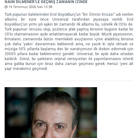
NAİM DİLMENER'LE GEÇMİŞ ZAMANIN İZİNDE
14 Temmuz 2026 Salı 15:38
Türk popunun kalelerinden Erol Büyükburç’un “Bir Ömrün İmzası” adı verilen
albümü bir süre önce Universal tarafından piyasaya verildi. Erol
Büyükburç’un yirmi yılı aşkın bir zamandır ilk albümü bu, üstelik ilk CD’si de.
Türk popunun öncüsü olup, yüzlerce plak yapmış birisinin bugüne kadar bir
CD’si olamamasının ayıbı anlatılamayacak kadar büyük. Müzik piyasasının,
firmaların; zamanında bütün memleketi avuçlarının içine alabilmiş birisine
çok daha ‘yakın’ davranması beklenirdi ama, ne yazık ki öyle olmadı ve
müziğe 50’li yıllarda başlamış dev bir sanatçımızın ilk diskini edinmek için
2000’li yıllara kadar beklememiz gerekti. Universal, bir ayıbı daha ortadan
kaldırdı. Gönül, bu şarkıların orijinal versiyonları ile yayımlanmasını isterdi
ama galiba bunun için biraz daha zaman geçmesi gerek. Henüz ‘yeni alt
yapı’ merakımız geçmedi.