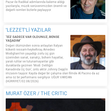
Pazar ile Radikal adımlarında kaleme aldığı
yazılarıyla, müzik serüvenimizden önemli ve
değerli isimleri bizlerle paylaşıyor.
'LEZZET'Lİ YAZILAR
'SİZ SADECE VAR OLDUNUZ, BENSE
YAŞADIM'
Değeri ölümünden sonra anlaşılan İtalyan
kökenli ressam-heykeltıraş Amedeo
Modigliani’nin yaşadığı zorlu üç gün
üzerinden sanat, sanatçı, bohem hayatlar,
yaralı ruhlar ve tutunamayanlar gibi
duraklarda gezinen ‘Modi: Deliliğin
Kanadında Üç Gün’, ünlü aktör Johnny Depp’in
imzasını taşıyor. Kayda değer bir çalışma olan filmde Al Pacino da az
ama öz bir performans sergiliyor. UĞUR VARDAN
(HÜRRİYET/02.08/2026)
MURAT ÖZER / THE CRITIC