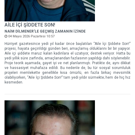
AİLE İÇİ ŞİDDETE SON!
NAİM DİLMENER'LE GEÇMİŞ ZAMANIN İZİNDE
04 Mayıs 2026 Pazartesi 10:57
Hürriyet gazetesince yedi yıl kadar önce başlatılan “Aile İçi Şiddete Son!”
projesi, hayata geçirildiği günden beri, amaçlamış olduklarını bir bir yapıyor.
Aile içi şiddete maruz kalan kadınlara el uzatıyor, destek veriyor. Hatta bu
yedi yıllık süre zarfında, amaçlanandan fazlasının yapıldığı dahi söylenebilir.
Proje teorik aşamada, gayet iyi ve net planlanmıştı. Pratikte de, aynı dikkat
ve hassasiyet muhafaza edildi. Bu nedenle de, bu tür sosyal sorumluluk
projeleri memlekette genellikle kısa ömürlü, en fazla birkaç mevsimlik
olabiliyorken, “Aile İçi Şiddete Son!” tam yedi yıldır sürmekte; hem de hiç hız
kesmeden.