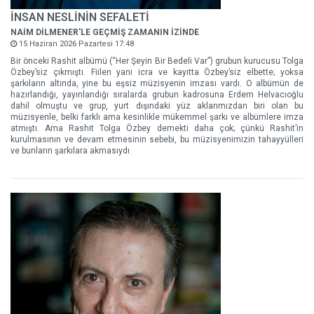
İNSAN NESLİNİN SEFALETİ
NAİM DİLMENER'LE GEÇMİŞ ZAMANIN İZİNDE
15 Haziran 2026 Pazartesi 17:48
Bir önceki Rashit albümü (“Her Şeyin Bir Bedeli Var”) grubun kurucusu Tolga
Özbey’siz çıkmıştı. Fiilen yani icra ve kayıtta Özbey’siz elbette; yoksa
şarkıların altında, yine bu eşsiz müzisyenin imzası vardı. O albümün de
hazırlandığı, yayınlandığı sıralarda grubun kadrosuna Erdem Helvacıoğlu
dahil olmuştu ve grup, yurt dışındaki yüz aklarımızdan biri olan bu
müzisyenle, belki farklı ama kesinlikle mükemmel şarkı ve albümlere imza
atmıştı. Ama Rashit Tolga Özbey demekti daha çok; çünkü Rashit’in
kurulmasının ve devam etmesinin sebebi, bu müzisyenimizin tahayyülleri
ve bunların şarkılara akmasıydı.