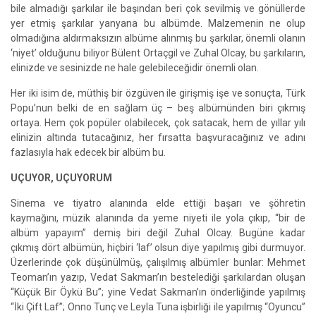
bile almadığı şarkılar ile başından beri çok sevilmiş ve gönüllerde
yer etmiş şarkılar yanyana bu albümde. Malzemenin ne olup
olmadığına aldırmaksızın albüme alınmış bu şarkılar, önemli olanın
‘niyet’ olduğunu biliyor Bülent Ortaçgil ve Zuhal Olcay, bu şarkıların,
elinizde ve sesinizde ne hale gelebileceğidir önemli olan.
Her iki isim de, müthiş bir özgüven ile girişmiş işe ve sonuçta, Türk
Popu’nun belki de en sağlam üç – beş albümünden biri çıkmış
ortaya. Hem çok popüler olabilecek, çok satacak, hem de yıllar yılı
elinizin altında tutacağınız, her fırsatta başvuracağınız ve adını
fazlasıyla hak edecek bir albüm bu.
UÇUYOR, UÇUYORUM
Sinema ve tiyatro alanında elde ettiği başarı ve şöhretin
kaymağını, müzik alanında da yeme niyeti ile yola çıkıp, “bir de
albüm yapayım” demiş biri değil Zuhal Olcay. Bugüne kadar
çıkmış dört albümün, hiçbiri ‘laf’ olsun diye yapılmış gibi durmuyor.
Üzerlerinde çok düşünülmüş, çalışılmış albümler bunlar: Mehmet
Teoman’ın yazıp, Vedat Sakman’ın bestelediği şarkılardan oluşan
“Küçük Bir Öykü Bu”; yine Vedat Sakman’ın önderliğinde yapılmış
“İki Çift Laf”; Onno Tunç ve Leyla Tuna işbirliği ile yapılmış “Oyuncu”