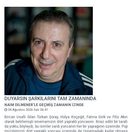
DUYARSIN ŞARKILARINI TAM ZAMANINDA
NAİM DİLMENER'LE GEÇMİŞ ZAMANIN İZİNDE
04 Ağustos 2026 Salı 06:41
Bircan Usallı Sılan Türkan Şoray, Hülya Koçyiğit, Fatma Girik ve Filiz Akın
olarak belirlemişti sinemamızın dört yapraklı yoncasını. İtiraz edilir bir tarafı
da yoktu; böyleydi, bu isimler vardı yoncanın her bir yaprağının üzerinde. Pop
müziğimizin dört yapraklı yoncası üzerinde de (sinemadaki kadar olmasa