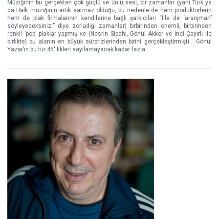
Müziğinin bu gerçekten çok güçlü ve ünlü sesi, bir zamanlar (yani Türk ya
da Halk müziğinin artık satmaz olduğu, bu nedenle de hem prodüktörlerin
hem de plak firmalarının kendilerine bağlı şarkıcıları “İlle de ‘aranjman’
söyleyeceksiniz!” diye zorladığı zamanlar) birbirinden önemli, birbirinden
renkli ‘pop’ plaklar yapmış ve (Nesrin Sipahi, Gönül Akkor ve İnci Çayırlı ile
birlikte) bu alanın en büyük sürprizlerinden birini gerçekleştirmişti… Gönül
Yazar’ın bu tür 45' likleri sayılamayacak kadar fazla.