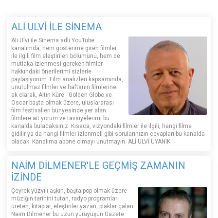
ALİ ULVİ İLE SİNEMA
Ali Ulvi ile Sinema adlı YouTube
kanalımda, hem gösterime giren filmler
ile ilgili film eleştirileri bölümünü, hem de
mutlaka izlenmesi gereken filmler
hakkındaki önerilerimi sizlerle
paylaşıyorum. Film analizleri kapsamında,
unutulmaz filmler ve haftanın filmlerine
ek olarak, Altın Küre - Golden Globe ve
Oscar başta olmak üzere, uluslararası
film festivalleri bünyesinde yer alan
filmlere ait yorum ve tavsiyelerimi bu
kanalda bulacaksınız. Kısaca, vizyondaki filmler ile ilgili, hangi filme
gidilir ya da hangi filmler izlenmeli gibi sorularınızın cevapları bu kanalda
olacak. Kanalıma abone olmayı unutmayın. ALİ ULVİ UYANIK
NAİM DİLMENER'LE GEÇMİŞ ZAMANIN
İZİNDE
Çeyrek yüzyılı aşkın, başta pop olmak üzere
müziğin tarihini tutan, radyo programları
üreten, kitaplar, eleştiriler yazan, plaklar çalan
Naim Dilmener bu uzun yürüyüşün Gazete