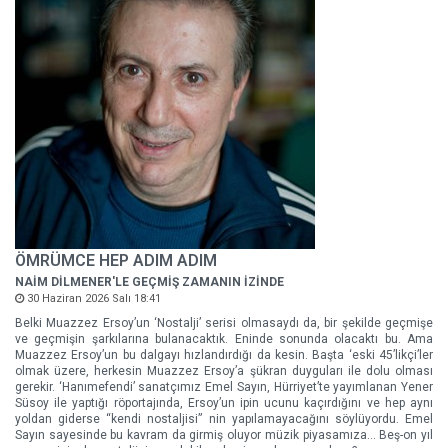
ÖMRÜMCE HEP ADIM ADIM
NAİM DİLMENER'LE GEÇMİŞ ZAMANIN İZİNDE
30 Haziran 2026 Salı 18:41
Belki Muazzez Ersoy’un ‘Nostalji’ serisi olmasaydı da, bir şekilde geçmişe
ve geçmişin şarkılarına bulanacaktık. Eninde sonunda olacaktı bu. Ama
Muazzez Ersoy’un bu dalgayı hızlandırdığı da kesin. Başta ‘eski 45’likçi’ler
olmak üzere, herkesin Muazzez Ersoy’a şükran duyguları ile dolu olması
gerekir. ‘Hanımefendi’ sanatçımız Emel Sayın, Hürriyet’te yayımlanan Yener
Süsoy ile yaptığı röportajında, Ersoy’un ipin ucunu kaçırdığını ve hep aynı
yoldan giderse “kendi nostaljisi” nin yapılamayacağını söylüyordu. Emel
Sayın sayesinde bu kavram da girmiş oluyor müzik piyasamıza... Beş-on yıl