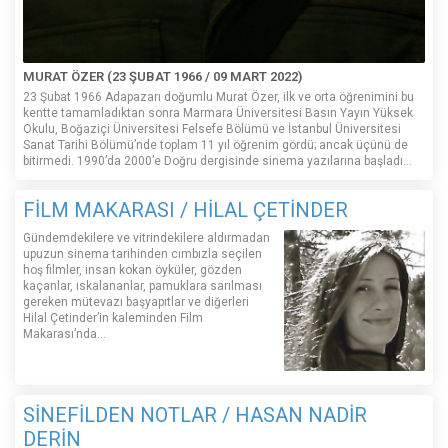
MURAT ÖZER (23 ŞUBAT 1966 / 09 MART 2022)
23 Şubat 1966 Adapazarı doğumlu Murat Özer, ilk ve orta öğrenimini bu
kentte tamamladıktan sonra Marmara Üniversitesi Basın Yayın Yüksek
Okulu, Boğaziçi Üniversitesi Felsefe Bölümü ve İstanbul Üniversitesi
Sanat Tarihi Bölümü’nde toplam 11 yıl öğrenim gördü; ancak üçünü de
bitirmedi. 1990’da 2000’e Doğru dergisinde sinema yazılarına başladı...
FİLM MAKARASI / HİLAL ÇETİNDER
Gündemdekilere ve vitrindekilere aldırmadan
upuzun sinema tarihinden cımbızla seçilen
hoş filmler, insan kokan öyküler, gözden
kaçanlar, ıskalananlar, pamuklara sarılması
gereken mütevazı başyapıtlar ve diğerleri
Hilal Çetinder’in kaleminden Film
Makarası’nda…
SİNEFİLDEN NOTLAR / HASAN NADİR
DERİN