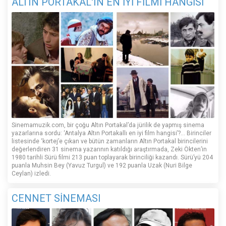
ALTIN PORTAKAL'IN EN İYİ FİLMİ HANGİSİ
Sinemamuzik.com, bir çoğu Altın Portakal’da jürilik de yapmış sinema
yazarlarına sordu: ‘Antalya Altın Portakallı en iyi film hangisi’?... Birinciler
listesinde ‘kortej’e çıkan ve bütün zamanların Altın Portakal birincilerini
değerlendiren 31 sinema yazarının katıldığı araştırmada, Zeki Ökten’in
1980 tarihli Sürü filmi 213 puan toplayarak birinciliği kazandı. Sürü’yü 204
puanla Muhsin Bey (Yavuz Turgul) ve 192 puanla Uzak (Nuri Bilge
Ceylan) izledi.
CENNET SİNEMASI