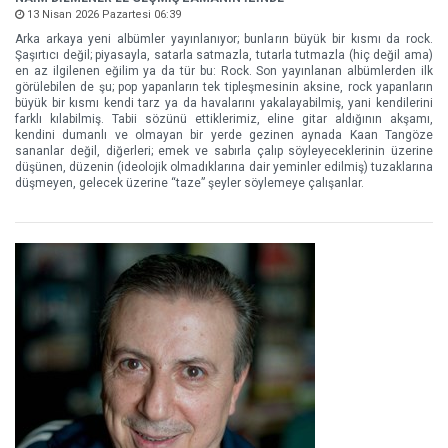
13 Nisan 2026 Pazartesi 06:39
Arka arkaya yeni albümler yayınlanıyor; bunların büyük bir kısmı da rock.
Şaşırtıcı değil; piyasayla, satarla satmazla, tutarla tutmazla (hiç değil ama)
en az ilgilenen eğilim ya da tür bu: Rock. Son yayınlanan albümlerden ilk
görülebilen de şu; pop yapanların tek tipleşmesinin aksine, rock yapanların
büyük bir kısmı kendi tarz ya da havalarını yakalayabilmiş, yani kendilerini
farklı kılabilmiş. Tabii sözünü ettiklerimiz, eline gitar aldığının akşamı,
kendini dumanlı ve olmayan bir yerde gezinen aynada Kaan Tangöze
sananlar değil, diğerleri; emek ve sabırla çalıp söyleyeceklerinin üzerine
düşünen, düzenin (ideolojik olmadıklarına dair yeminler edilmiş) tuzaklarına
düşmeyen, gelecek üzerine “taze” şeyler söylemeye çalışanlar.