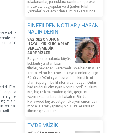
ıskalananlar, pamuklara sarılması gereken
mütevazı başyapıtlar ve diğerleri Hilal
Çetinder’in kaleminden Film Makarası’nda…
SİNEFİLDEN NOTLAR / HASAN
NADİR DERİN
iraz edilir
zerinde de
YAZ SEZONUNUN
isimlerini
HAYAL KIRIKLIKLARI VE
BEKLENMEDİK
SÜRPRİZLER
Bu yaz sinemalarda büyük
beklenti yaratan bazı
filmler, bekleneni veremedi. Spielberg’in yıllar
sonra tekrar bir uzaylı hikayesi anlattığı İfşa
Günü ve DC’nin yeni evreninin ikinci filmi
olan Supergirl bu filmler arasındaydı. Onlar
ildi. Erol
kadar iddialı olmayan Robin Hood’un Ölümü
nin bugüne
ise, hiç iz bırakmadan geldi, geçti. Bu
ının içine
yazımızda, onlara bir bakalım. Bir de
natçımızın
Hollywood büyük bütçeli aksiyon sinemasını
n orijinal
model alarak yapılmış bir Suudi Arabistan
çmedi.
filmine göz atalım.
TV'DE MÜZİK
MÜZİĞİN KANUNU