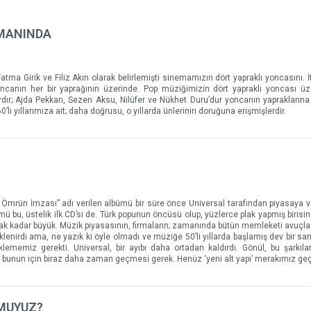
AMANINDA
atma Girik ve Filiz Akın olarak belirlemişti sinemamızın dört yapraklı yoncasını. İt
 yoncanın her bir yaprağının üzerinde. Pop müziğimizin dört yapraklı yoncası ü
ır; Ajda Pekkan, Sezen Aksu, Nilüfer ve Nükhet Duru’dur yoncanın yapraklarına 
’lı yıllarımıza ait; daha doğrusu, o yıllarda ünlerinin doruğuna erişmişlerdir.
 Ömrün İmzası” adı verilen albümü bir süre önce Universal tarafından piyasaya ver
ümü bu, üstelik ilk CD’si de. Türk popunun öncüsü olup, yüzlerce plak yapmış birisi
ak kadar büyük. Müzik piyasasının, firmaların; zamanında bütün memleketi avuçlar
klenirdi ama, ne yazık ki öyle olmadı ve müziğe 50’li yıllarda başlamış dev bir sa
klememiz gerekti. Universal, bir ayıbı daha ortadan kaldırdı. Gönül, bu şarkıları
ba bunun için biraz daha zaman geçmesi gerek. Henüz ‘yeni alt yapı’ merakımız ge
 MUYUZ?