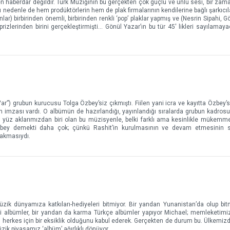
haberdar değildir. Türk Müziğinin bu gerçekten çok güçlü ve ünlü sesi, bir zama
nedenle de hem prodüktörlerin hem de plak firmalarının kendilerine bağlı şarkıcılar
ar) birbirinden önemli, birbirinden renkli ‘pop’ plaklar yapmış ve (Nesrin Sipahi, G
ürprizlerinden birini gerçekleştirmişti… Gönül Yazar’ın bu tür 45' likleri sayılamay
r”) grubun kurucusu Tolga Özbey’siz çıkmıştı. Fiilen yani icra ve kayıtta Özbey’si
in imzası vardı. O albümün de hazırlandığı, yayınlandığı sıralarda grubun kadro
i yüz aklarımızdan biri olan bu müzisyenle, belki farklı ama kesinlikle mükemme
bey demekti daha çok; çünkü Rashit’in kurulmasının ve devam etmesinin s
 akmasıydı.
üzik dünyamıza katkıları-hediyeleri bitmiyor. Bir yandan Yunanistan’da olup bi
diği albümler, bir yandan da karma Türkçe albümler yapıyor Michael; memleketimi
 herkes için bir eksiklik olduğunu kabul ederek. Gerçekten de durum bu. Ülkemizde
ik piyasamız ‘albüm’ ağırlıklı dönüyor.