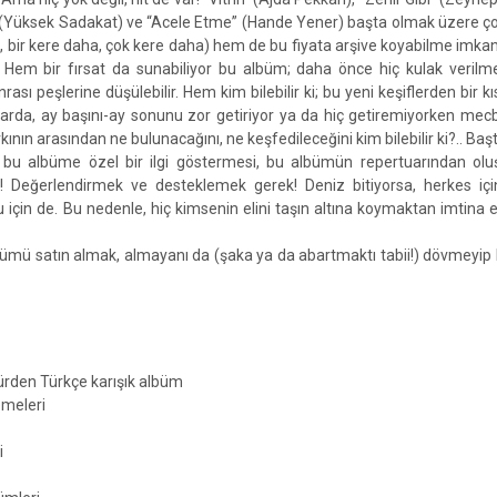
” (Yüksek Sadakat) ve “Acele Etme” (Hande Yener) başta olmak üzere ç
ha, bir kere daha, çok kere daha) hem de bu fiyata arşive koyabilme imkan
 Hem bir fırsat da sunabiliyor bu albüm; daha önce hiç kulak verilm
rası peşlerine düşülebilir. Hem kim bilebilir ki; bu yeni keşiflerden bir kı
anlarda, ay başını-ay sonunu zor getiriyor ya da hiç getiremiyorken mecb
kının arasından ne bulunacağını, ne keşfedileceğini kim bilebilir ki?.. Ba
 bu albüme özel bir ilgi göstermesi, bu albümün repertuarından olu
! Değerlendirmek ve desteklemek gerek! Deniz bitiyorsa, herkes için
u için de. Bu nedenle, hiç kimsenin elini taşın altına koymaktan imtina 
bümü satın almak, almayanı da (şaka ya da abartmaktı tabii!) dövmeyip
ürden Türkçe karışık albüm
emeleri
i