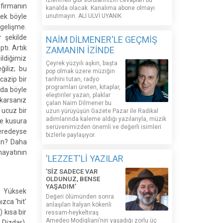
izlenmeli gibi sorularınızın cevapları bu
 firmanın
kanalda olacak. Kanalıma abone olmayı
rek böyle
unutmayın. ALİ ULVİ UYANIK
 gelişme.
 şekilde
NAİM DİLMENER'LE GEÇMİŞ
tı. Artık
ZAMANIN İZİNDE
ildiğimiz
Çeyrek yüzyılı aşkın, başta
iliz; bu
pop olmak üzere müziğin
cazip bir
tarihini tutan, radyo
programları üreten, kitaplar,
 da böyle
eleştiriler yazan, plaklar
akarsanız
çalan Naim Dilmener bu
 ucuz bir
uzun yürüyüşün Gazete Pazar ile Radikal
adımlarında kaleme aldığı yazılarıyla, müzik
se kusura
serüvenimizden önemli ve değerli isimleri
eredeyse
bizlerle paylaşıyor.
sun? Daha
hayatının
'LEZZET'Lİ YAZILAR
'SİZ SADECE VAR
OLDUNUZ, BENSE
YAŞADIM'
n Yüksek
Değeri ölümünden sonra
zca ‘hit’
anlaşılan İtalyan kökenli
 kısa bir
ressam-heykeltıraş
Amedeo Modigliani’nin yaşadığı zorlu üç
 Dizdar),