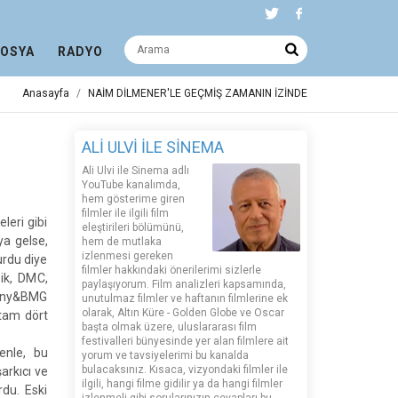
DOSYA
RADYO
Anasayfa
NAİM DİLMENER'LE GEÇMİŞ ZAMANIN İZİNDE
ALİ ULVİ İLE SİNEMA
Ali Ulvi ile Sinema adlı
YouTube kanalımda,
hem gösterime giren
filmler ile ilgili film
leri gibi
eleştirileri bölümünü,
ya gelse,
hem de mutlaka
izlenmesi gereken
lurdu diye
filmler hakkındaki önerilerimi sizlerle
zik, DMC,
paylaşıyorum. Film analizleri kapsamında,
Sony&BMG
unutulmaz filmler ve haftanın filmlerine ek
olarak, Altın Küre - Golden Globe ve Oscar
 tam dört
başta olmak üzere, uluslararası film
festivalleri bünyesinde yer alan filmlere ait
enle, bu
yorum ve tavsiyelerimi bu kanalda
bulacaksınız. Kısaca, vizyondaki filmler ile
arkıcı ve
ilgili, hangi filme gidilir ya da hangi filmler
du. Eski