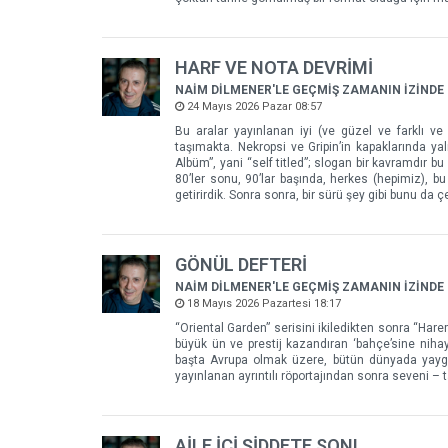
HARF VE NOTA DEVRİMİ
NAİM DİLMENER'LE GEÇMİŞ ZAMANIN İZİNDE
24 Mayıs 2026 Pazar 08:57
Bu aralar yayınlanan iyi (ve güzel ve farklı ve
taşımakta. Nekropsi ve Gripin’in kapaklarında ya
Albüm”, yani “self titled”; slogan bir kavramdır
80’ler sonu, 90’lar başında, herkes (hepimiz), b
getirirdik. Sonra sonra, bir sürü şey gibi bunu da çe
GÖNÜL DEFTERİ
NAİM DİLMENER'LE GEÇMİŞ ZAMANIN İZİNDE
18 Mayıs 2026 Pazartesi 18:17
“Oriental Garden” serisini ikiledikten sonra “Hare
büyük ün ve prestij kazandıran ‘bahçe’sine nihay
başta Avrupa olmak üzere, bütün dünyada yaygın 
yayınlanan ayrıntılı röportajından sonra seveni – 
AİLE İÇİ ŞİDDETE SON!