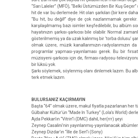
“Sarı Laleler” (MFÖ), “Belki Üstümüzden Bir Kuş Geçer
hit de var bu derlemede. Hit olan şarkıları (bir kere da
“Bu hit, bu değil!” diye de çok nazlanmamak gerekir.
karşılaşılmamış bazı isimler keşfedilebilir, bu albüm son
hayatınızın şarkısı-şarkıcısı bile olabilir. Normal zam
gösterilmemiş ya da uzak kalınmış bir ‘torba dolusu’ şar
olmak üzere, müzik kanallarımızın-radyolarımızın da
programlar yapması-yayınlaması gerek. Bu bir fırsat
müzisyeni-şarkıcısı için de, firması-radyosu-televizyon
bir lüksü yok.
Şarkı söylemek, söylenmiş olanı dinlemek lazım. Bu al
terk etmek lazım.
BULURSANIZ KAÇIRMAYIN
Başta “64” olmak üzere, makul fiyatla pazarlanan her t
Gülbahar Kültür’ün “Made In Turkey” (Lola’s World) derl
Ajda Pekkan’ın “Vitrin”i (DMC) dahil, her(rrr) şeyi
Zeynep Casalini’nin yayınlanmış-yayınlanacak albümler
Zeynep Dizdar’ın “İlle de Sen”i (Sony)