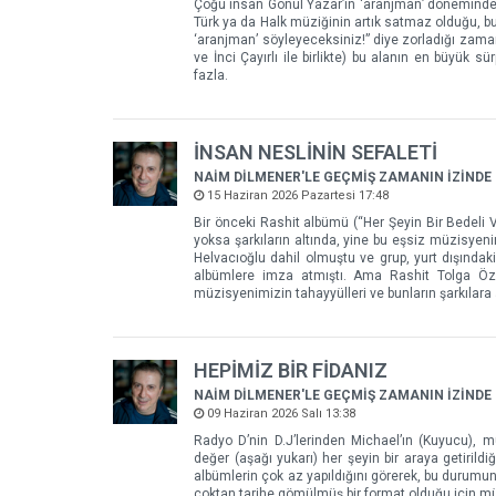
Çoğu insan Gönül Yazar’ın ‘aranjman’ döneminden 
Türk ya da Halk müziğinin artık satmaz olduğu, bu 
‘aranjman’ söyleyeceksiniz!” diye zorladığı zamanl
ve İnci Çayırlı ile birlikte) bu alanın en büyük s
fazla.
İNSAN NESLİNİN SEFALETİ
NAİM DİLMENER'LE GEÇMİŞ ZAMANIN İZİNDE
15 Haziran 2026 Pazartesi 17:48
Bir önceki Rashit albümü (“Her Şeyin Bir Bedeli Va
yoksa şarkıların altında, yine bu eşsiz müzisyen
Helvacıoğlu dahil olmuştu ve grup, yurt dışındak
albümlere imza atmıştı. Ama Rashit Tolga Öz
müzisyenimizin tahayyülleri ve bunların şarkılara
HEPİMİZ BİR FİDANIZ
NAİM DİLMENER'LE GEÇMİŞ ZAMANIN İZİNDE
09 Haziran 2026 Salı 13:38
Radyo D’nin D.J’lerinden Michael’ın (Kuyucu), m
değer (aşağı yukarı) her şeyin bir araya getiril
albümlerin çok az yapıldığını görerek, bu durumun
çoktan tarihe gömülmüş bir format olduğu için müz