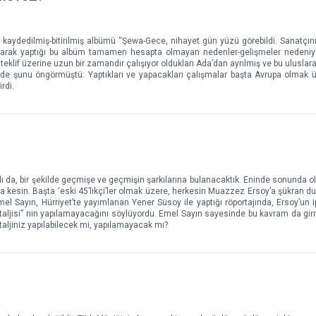
kaydedilmiş-bitirilmiş albümü “Şewa-Gece, nihayet gün yüzü görebildi. Sanatçının,
lışarak yaptığı bu albüm tamamen hesapta olmayan nedenler-gelişmeler nedeniyl
teklif üzerine uzun bir zamandır çalışıyor oldukları Ada’dan ayrılmış ve bu uluslar
en de şunu öngörmüştü: Yaptıkları ve yapacakları çalışmalar başta Avrupa olmak 
rdi.
ı da, bir şekilde geçmişe ve geçmişin şarkılarına bulanacaktık. Eninde sonunda ol
 kesin. Başta ‘eski 45’likçi’ler olmak üzere, herkesin Muazzez Ersoy’a şükran duy
el Sayın, Hürriyet’te yayımlanan Yener Süsoy ile yaptığı röportajında, Ersoy’un 
staljisi” nin yapılamayacağını söylüyordu. Emel Sayın sayesinde bu kavram da gir
taljiniz yapılabilecek mi, yapılamayacak mı?