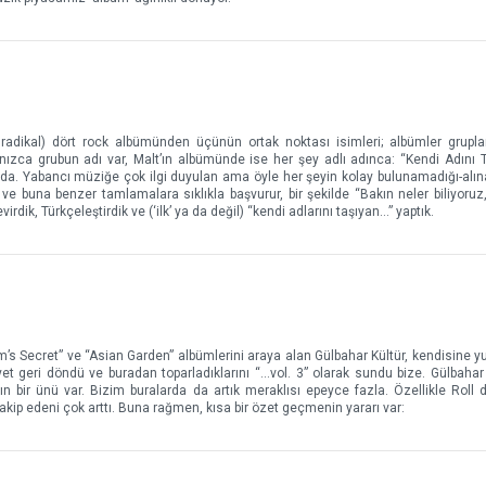
 radikal) dört rock albümünden üçünün ortak noktası isimleri; albümler grupla
lnızca grubun adı var, Malt’ın albümünde ise her şey adlı adınca: “Kendi Adını T
 bu da. Yabancı müziğe çok ilgi duyulan ama öyle her şeyin kolay bulunamadığı-alı
u ve buna benzer tamlamalara sıklıkla başvurur, bir şekilde “Bakın neler biliyoru
virdik, Türkçeleştirdik ve (‘ilk’ ya da değil) “kendi adlarını taşıyan…” yaptık.
m’s Secret” ve “Asian Garden” albümlerini araya alan Gülbahar Kültür, kendisine yu
et geri döndü ve buradan toparladıklarını “…vol. 3” olarak sundu bize. Gülbahar 
bir ünü var. Bizim buralarda da artık meraklısı epeyce fazla. Özellikle Roll 
takip edeni çok arttı. Buna rağmen, kısa bir özet geçmenin yararı var: