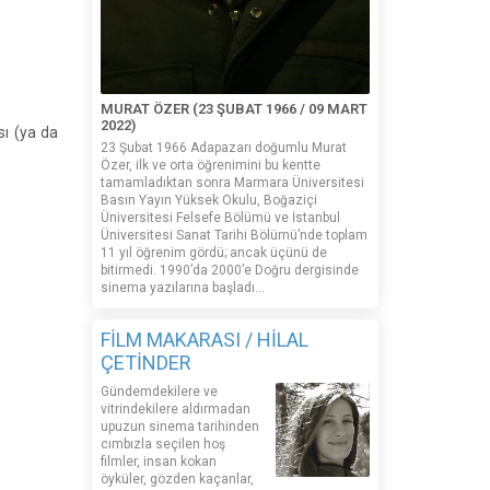
MURAT ÖZER (23 ŞUBAT 1966 / 09 MART
2022)
sı (ya da
23 Şubat 1966 Adapazarı doğumlu Murat
Özer, ilk ve orta öğrenimini bu kentte
tamamladıktan sonra Marmara Üniversitesi
Basın Yayın Yüksek Okulu, Boğaziçi
Üniversitesi Felsefe Bölümü ve İstanbul
Üniversitesi Sanat Tarihi Bölümü’nde toplam
11 yıl öğrenim gördü; ancak üçünü de
bitirmedi. 1990’da 2000’e Doğru dergisinde
sinema yazılarına başladı...
FİLM MAKARASI / HİLAL
ÇETİNDER
Gündemdekilere ve
vitrindekilere aldırmadan
upuzun sinema tarihinden
cımbızla seçilen hoş
filmler, insan kokan
öyküler, gözden kaçanlar,