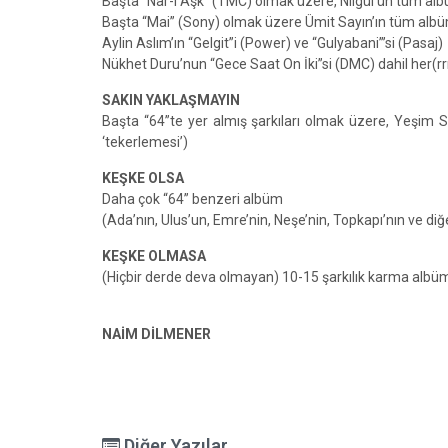
Başta “Nar-ı Aşk” (TMC) olmak üzere, Nilgül’ün tüm alb
Başta “Mai” (Sony) olmak üzere Ümit Sayın’ın tüm albü
Aylin Aslım’ın “Gelgit”i (Power) ve “Gulyabani”’si (Pasaj)
Nükhet Duru’nun “Gece Saat On İki”si (DMC) dahil her(rrr
SAKIN YAKLAŞMAYIN
Başta “64”te yer almış şarkıları olmak üzere, Yeşim S
‘tekerlemesi’)
KEŞKE OLSA
Daha çok “64” benzeri albüm
(Ada’nın, Ulus’un, Emre’nin, Neşe’nin, Topkapı’nın ve diğe
KEŞKE OLMASA
(Hiçbir derde deva olmayan) 10-15 şarkılık karma albü
NAİM DİLMENER
Diğer Yazılar