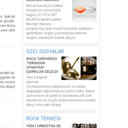
Kanun sanatçısı Hakan
Güngör’ün sunumuyla
bugün 22.15'te TRT
 tıpkı bir
Müzik'te ekrana gelen
e gecikti.
Müziğin Kanunu
arası firma
programına, pop müzik türündeki şarkılara
üzere ülke
getirdikleri özgün yorumlarıyla tanınan
sürpriz sanatçılar konuk oluyor.
ÖZEL DOSYALAR
ROCK TARİHİMİZİ
'YERİNDEN
OYNATAN'
ŞARKILAR SEÇİLDİ
acaktı bu.
guları ile
Yeni fotoğrafı
ipin ucunu
görmek,
miş oluyor
müzikseverlerin beğenisinin ne kadar
değiştiğini öğrenmek için yerli rockta ‘bütün
zamanların en iyileri’ni sinemamuzik.com
okurlarına ve müzik eleştirmenlerine sorduk.
İlginç liste çıktı ortaya:
ROCK TEKNESİ
YERLİ ORKESTRA VE