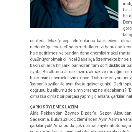
inat
bir 
bir 
Deme
görd
kola
usullerle. Müziği cep telefonlarına katık ediyor ol
nedenle ‘geleneksel’ satış metotlarımızı henüz bir ken
hale getirilmesi ve bundan daha önemlisi makul (hatta ‘
düşünüyor olmalı ki, 'Noel Baba’lığa özenmekte bir bei
bakın onlarca hit şarkı barındıran tam dört disklik bir p
fiyata! Bu albümü almak lazım; almak ve müziğin mem
bakmasın) dövmek lazım; önce “Daha ne istiyorsunuz
‘korsan’ kayıtlar ile aynı fiyata geliyor çünkü. Derli t
doğrusu, bu albümü de almıyorsanız ne alacaksınız? “B
olmazsa olmaz bir parçası yapmış olanlara, şarkıları hal
ŞARKI SÖYLEMEK LAZIM
Ajda Pekkan’dan Zeynep Dizdar’a, Sezen Aksu’dan
Sadakat’a, Bulutsuzluk Özlemi’nden Aylin Aslım’a varan
şarkılar yok! Ama bu da çok normal sayılmalı. Sonuçta t
süre zarfında çok sayıda hit çıkabilmesi mümkün değil. A