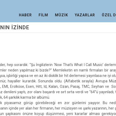
HABER
FİLM
MÜZİK
YAZARLAR
ÖZEL 
NIN İZİNDE
der, hep sorardık: “Şu İngilizlerin ‘Now That’s What I Call Music’ derleme
mler neden yapılmaz ki bizde?” Memleketin en namlı firmaları bir ara
sa, işbirliği yapsa ve en az iki disklik bir hit derlemesi yayınlasa ne iyi o
nür, hayaller kurardık. Sonunda oldu. (Alfabetik sırayla) Avrupa Mü
 EMI, Erolköse, Esen, Hitt, Id, Kalan, Ozan, Pasaj, TMC, Seyhan ve 
z denileni yaptı, zor olanı başardı ve sırt sırta verdi ve “64”ü yayınladı;
ik, 64 şarkılık karma bir albümü.
k piyasamız görüp görebileceği en zor günlerini yaşıyor. Bu ned
sanın içinde yer alan her firmanın, her müzisyen ve şarkı yazarının, her ş
un şapkasını önüne koyup düşünmesi, yeni kararlar alması gerekiyor