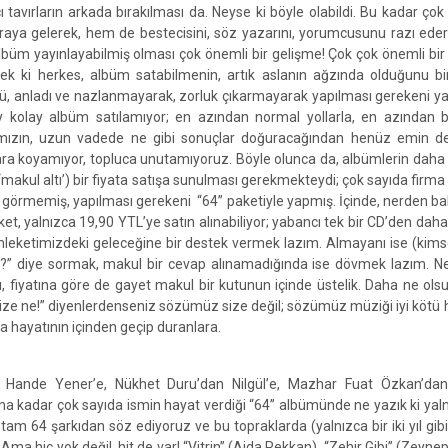
çı tavırların arkada bırakılması da. Neyse ki böyle olabildi. Bu kadar çok
araya gelerek, hem de bestecisini, söz yazarını, yorumcusunu razı ede
albüm yayınlayabilmiş olması çok önemli bir gelişme! Çok çok önemli bir
k ki herkes, albüm satabilmenin, artık aslanın ağzında olduğunu bir
ü, anladı ve nazlanmayarak, zorluk çıkarmayarak yapılması gerekeni yap
y kolay albüm satılamıyor; en azından normal yollarla, en azından b
mamızın, uzun vadede ne gibi sonuçlar doğuracağından henüz emin değ
ara koyamıyor, topluca unutamıyoruz. Böyle olunca da, albümlerin daha 
makul altı’) bir fiyata satışa sunulması gerekmekteydi; çok sayıda firma
s görmemiş, yapılması gerekeni “64” paketiyle yapmış. İçinde, nerden b
aket, yalnızca 19,90 YTL’ye satın alınabiliyor; yabancı tek bir CD’den daha
leketimizdeki geleceğine bir destek vermek lazım. Almayanı ise (kim
?” diye sormak, makul bir cevap alınamadığında ise dövmek lazım. N
oplu, fiyatına göre de gayet makul bir kutunun içinde üstelik. Daha ne ol
ize ne!” diyenlerdenseniz sözümüz size değil; sözümüz müziği iyi kötü 
a hayatının içinden geçip duranlara.
 Hande Yener’e, Nükhet Duru’dan Nilgül’e, Mazhar Fuat Özkan’da
a kadar çok sayıda ismin hayat verdiği “64” albümünde ne yazık ki yalnı
am 64 şarkıdan söz ediyoruz ve bu topraklarda (yalnızca bir iki yıl gibi)
ma hiç yok değil, hit de var! “Vitrin” (Ajda Pekkan), “Zehir Gibi” (Zeynep