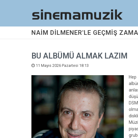
NAİM DİLMENER'LE GEÇMİŞ ZAMA
BU ALBÜMÜ ALMAK LAZIM
11 Mayıs 2026 Pazartesi 18:13
Hep 
albü
anlaş
düşü
DSM,
olma
diskl
Müzi
piya
grub