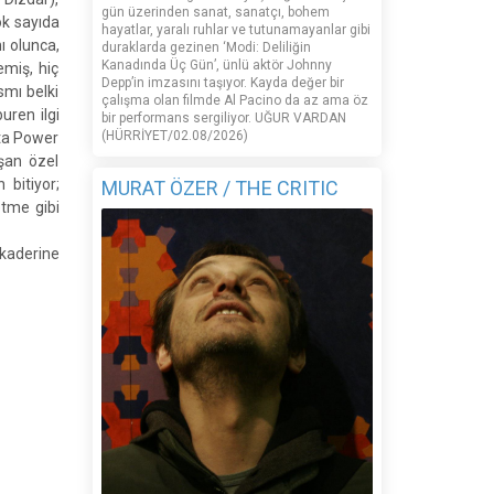
gün üzerinden sanat, sanatçı, bohem
ok sayıda
hayatlar, yaralı ruhlar ve tutunamayanlar gibi
ı olunca,
duraklarda gezinen ‘Modi: Deliliğin
Kanadında Üç Gün’, ünlü aktör Johnny
emiş, hiç
Depp’in imzasını taşıyor. Kayda değer bir
smı belki
çalışma olan filmde Al Pacino da az ama öz
uren ilgi
bir performans sergiliyor. UĞUR VARDAN
(HÜRRİYET/02.08/2026)
şta Power
şan özel
 bitiyor;
MURAT ÖZER / THE CRITIC
etme gibi
 kaderine