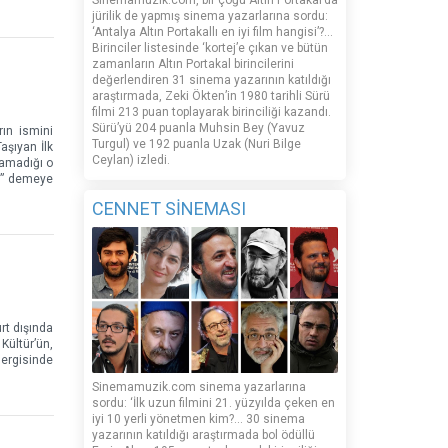
Sinemamuzik.com, bir çoğu Altın Portakal’da
jürilik de yapmış sinema yazarlarına sordu:
‘Antalya Altın Portakallı en iyi film hangisi’?...
Birinciler listesinde ‘kortej’e çıkan ve bütün
zamanların Altın Portakal birincilerini
değerlendiren 31 sinema yazarının katıldığı
araştırmada, Zeki Ökten’in 1980 tarihli Sürü
filmi 213 puan toplayarak birinciliği kazandı.
Sürü’yü 204 puanla Muhsin Bey (Yavuz
rın ismini
Turgul) ve 192 puanla Uzak (Nuri Bilge
aşıyan İlk
Ceylan) izledi.
namadığı o
z,” demeye
CENNET SİNEMASI
rt dışında
Kültür’ün,
dergisinde
Sinemamuzik.com sinema yazarlarına
sordu: ‘İlk uzun filmini 21. yüzyılda çeken en
iyi 10 yerli yönetmen kim?... 30 sinema
yazarının katıldığı araştırmada bol ödüllü