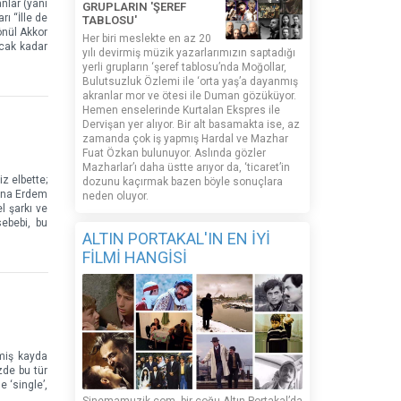
nlar (yani
GRUPLARIN 'ŞEREF
ı “İlle de
TABLOSU'
önül Akkor
Her biri meslekte en az 20
acak kadar
yılı devirmiş müzik yazarlarımızın saptadığı
yerli grupların ‘şeref tablosu’nda Moğollar,
Bulutsuzluk Özlemi ile ‘orta yaş’a dayanmış
akranlar mor ve ötesi ile Duman gözüküyor.
Hemen enselerinde Kurtalan Ekspres ile
Dervişan yer alıyor. Bir alt basamakta ise, az
zamanda çok iş yapmış Hardal ve Mazhar
Fuat Özkan bulunuyor. Aslında gözler
Mazharlar’ı daha üstte arıyor da, ‘ticaret’in
z elbette;
dozunu kaçırmak bazen böyle sonuçlara
suna Erdem
neden oluyor.
l şarkı ve
ebebi, bu
ALTIN PORTAKAL'IN EN İYİ
FİLMİ HANGİSİ
tmiş kayda
zde bu tür
 ‘single’,