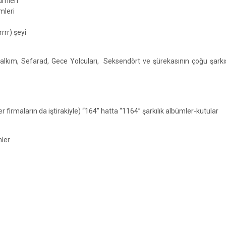
ümleri
mleri
rrr) şeyi
alkım, Sefarad, Gece Yolcuları, Seksendört ve şürekasının çoğu şarkı
r firmaların da iştirakiyle) “164” hatta “1164” şarkılık albümler-kutular
mler