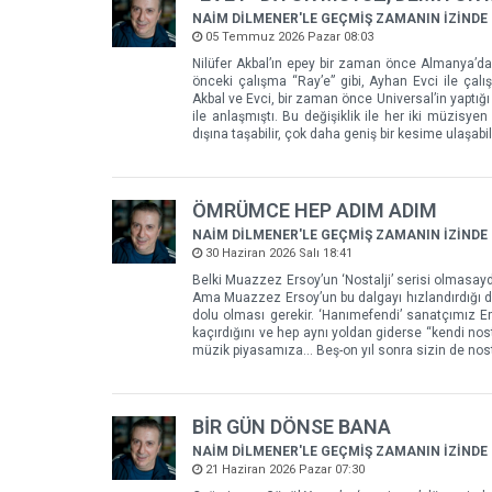
NAİM DİLMENER'LE GEÇMİŞ ZAMANIN İZİNDE
05 Temmuz 2026 Pazar 08:03
Nilüfer Akbal’ın epey bir zaman önce Almanya’da 
önceki çalışma “Ray’e” gibi, Ayhan Evci ile ça
Akbal ve Evci, bir zaman önce Universal’in yaptığı 
ile anlaşmıştı. Bu değişiklik ile her iki müzisy
dışına taşabilir, çok daha geniş bir kesime ulaşabili
ÖMRÜMCE HEP ADIM ADIM
NAİM DİLMENER'LE GEÇMİŞ ZAMANIN İZİNDE
30 Haziran 2026 Salı 18:41
Belki Muazzez Ersoy’un ‘Nostalji’ serisi olmasayd
Ama Muazzez Ersoy’un bu dalgayı hızlandırdığı da
dolu olması gerekir. ‘Hanımefendi’ sanatçımız Em
kaçırdığını ve hep aynı yoldan giderse “kendi no
müzik piyasamıza... Beş-on yıl sonra sizin de nos
BİR GÜN DÖNSE BANA
NAİM DİLMENER'LE GEÇMİŞ ZAMANIN İZİNDE
21 Haziran 2026 Pazar 07:30