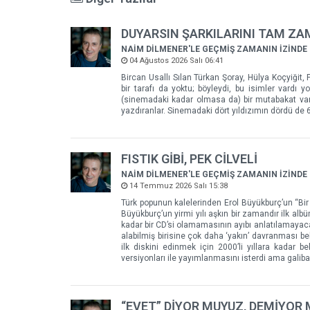
DUYARSIN ŞARKILARINI TAM Z
NAİM DİLMENER'LE GEÇMİŞ ZAMANIN İZİNDE
04 Ağustos 2026 Salı 06:41
Bircan Usallı Sılan Türkan Şoray, Hülya Koçyiğit, F
bir tarafı da yoktu; böyleydi, bu isimler vardı
(sinemadaki kadar olmasa da) bir mutabakat vard
yazdıranlar. Sinemadaki dört yıldızımın dördü de 60
FISTIK GİBİ, PEK CİLVELİ
NAİM DİLMENER'LE GEÇMİŞ ZAMANIN İZİNDE
14 Temmuz 2026 Salı 15:38
Türk popunun kalelerinden Erol Büyükburç’un “Bir
Büyükburç’un yirmi yılı aşkın bir zamandır ilk alb
kadar bir CD’si olamamasının ayıbı anlatılamayac
alabilmiş birisine çok daha ‘yakın’ davranması be
ilk diskini edinmek için 2000’li yıllara kadar be
versiyonları ile yayımlanmasını isterdi ama gali
“EVET” DİYOR MUYUZ, DEMİYOR