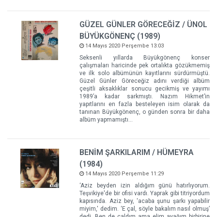
GÜZEL GÜNLER GÖRECEĞİZ / ÜNOL
BÜYÜKGÖNENÇ (1989)
14 Mayıs 2020 Perşembe 13:03
Seksenli yıllarda Büyükgönenç konser
çalışmaları haricinde pek ortalıkta gözükmemiş
ve ilk solo albümünün kayıtlarını sürdürmüştü.
Güzel Günler Göreceğiz adını verdiği albüm
çeşitli aksaklıklar sonucu gecikmiş ve yayımı
1989’a kadar sarkmıştı. Nazım Hikmet’in
yapıtlarını en fazla besteleyen isim olarak da
tanınan Büyükgönenç, o günden sonra bir daha
albüm yapmamıştı…
BENİM ŞARKILARIM / HÜMEYRA
(1984)
14 Mayıs 2020 Perşembe 11:29
‘Aziz beyden izin aldığım günü hatırlıyorum.
Teşvikiye'de bir ofisi vardı. Yaprak gibi titriyordum
kapısında. Aziz bey, 'acaba şunu şarkı yapabilir
miyim,' dedim. ‘E çal, söyle bakalım nasıl olmuş’
dedi. Ben de çaldım ama elim ayağım birbirine