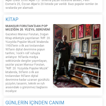
Alper izledi. Emin Alper'i 27 sinema yazarı listesine alırken, Pelin
Esmer’e 25, Özcan Alper’e 20 listede yer verildi. Bazı popüler isimler ön
sıralarda yer alamadı.
KİTAP
MANSUR FORUTAN'DAN POP
MÜZİĞİN 20. YÜZYIL SERÜVENİ
Gazeteci Mansur Forutan, Doğan
Kitap etiketiyle yayınlanan ‘Riff: 20.
Yüzyılda Popüler Müzik’ kitabında
1950’lerin o ilk asi tınılarından
90’ların dijital devrimine popun
tarihini, 'rock’n roll’ ruhuyla
anlatıyor. 90’larda medya
sektöründe dergiler yayımlayan,
yazılar yazan Mansur Forutan,
“Riff: 20. Yüzyılda Popüler Müzik”
kitabında, 50’lerin o ilk asi
tınılarından 90’ların dijital
devrimine kadar uzanan gürültülü
yüzyılın; tasarım, teknik ve ruh
arasındaki o görünmez bağlarını
inceliyor.
GÜNLERİN İÇİNDEN CANIM