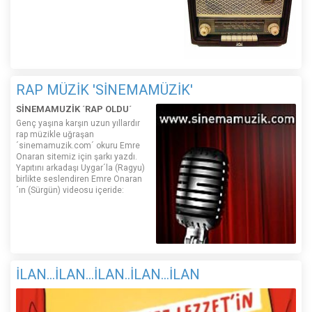
RAP MÜZİK 'SİNEMAMÜZİK'
SİNEMAMUZİK ´RAP OLDU´
Genç yaşına karşın uzun yıllardır
rap müzikle uğraşan
´sinemamuzik.com´ okuru Emre
Onaran sitemiz için şarkı yazdı.
Yapıtını arkadaşı Uygar´la (Ragyu)
birlikte seslendiren Emre Onaran
´ın (Sürgün) videosu içeride:
İLAN...İLAN...İLAN..İLAN...İLAN