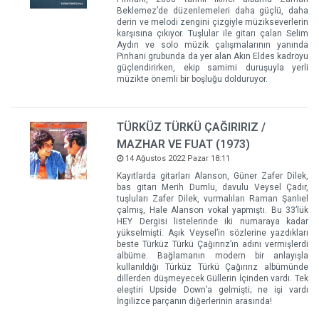
Beklemez’de düzenlemeleri daha güçlü, daha
derin ve melodi zengini çizgiyle müzikseverlerin
karşısına çıkıyor. Tuşlular ile gitarı çalan Selim
Aydın ve solo müzik çalışmalarının yanında
Pinhani grubunda da yer alan Akın Eldes kadroyu
güçlendirirken, ekip samimi duruşuyla yerli
müzikte önemli bir boşluğu dolduruyor.
TÜRKÜZ TÜRKÜ ÇAĞIRIRIZ /
MAZHAR VE FUAT (1973)
14 Ağustos 2022 Pazar 18:11
Kayıtlarda gitarları Alanson, Güner Zafer Dilek,
bas gitarı Merih Dumlu, davulu Veysel Çadır,
tuşluları Zafer Dilek, vurmalıları Raman Şanlıel
çalmış, Hale Alanson vokal yapmıştı. Bu 33’lük
HEY Dergisi listelerinde iki numaraya kadar
yükselmişti. Aşık Veysel’in sözlerine yazdıkları
beste Türküz Türkü Çağırırız’ın adını vermişlerdi
albüme. Bağlamanın modern bir anlayışla
kullanıldığı Türküz Türkü Çağırırız albümünde
dillerden düşmeyecek Güllerin İçinden vardı. Tek
eleştiri Upside Down’a gelmişti; ne işi vardı
İngilizce parçanın diğerlerinin arasında!