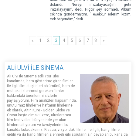
dolandı. ‘Nereyi imzalayacağım, getir
imzalayayım’, dedi. Hiçbir şey sormadı. Albüm
çıkınca göndermiştim. ‘Teşekkür ederim kızım,
çok beğendim,’ dedi.
«
1
2
3
4
5
6
7
8
»
ALİ ULVİ İLE SİNEMA
Ali Ulvi ile Sinema adlı YouTube
kanalımda, hem gösterime giren filmler
ile ilgili film eleştirileri bölümünü, hem de
mutlaka izlenmesi gereken filmler
hakkındaki önerilerimi sizlerle
paylaşıyorum. Film analizleri kapsamında,
unutulmaz filmler ve haftanın filmlerine
ek olarak, Altın Küre - Golden Globe ve
Oscar başta olmak üzere, uluslararası
film festivalleri bünyesinde yer alan
filmlere ait yorum ve tavsiyelerimi bu
kanalda bulacaksınız. Kısaca, vizyondaki filmler ile ilgili, hangi filme
gidilir ya da hangi filmler izlenmeli gibi sorularınızın cevapları bu kanalda