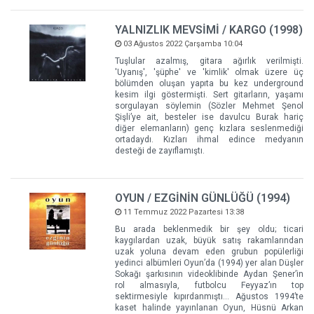
YALNIZLIK MEVSİMİ / KARGO (1998)
03 Ağustos 2022 Çarşamba 10:04
Tuşlular azalmış, gitara ağırlık verilmişti.
'Uyanış', 'şüphe' ve 'kimlik' olmak üzere üç
bölümden oluşan yapıta bu kez underground
kesim ilgi göstermişti. Sert gitarların, yaşamı
sorgulayan söylemin (Sözler Mehmet Şenol
Şişli’ye ait, besteler ise davulcu Burak hariç
diğer elemanların) genç kızlara seslenmediği
ortadaydı. Kızları ihmal edince medyanın
desteği de zayıflamıştı.
OYUN / EZGİNİN GÜNLÜĞÜ (1994)
11 Temmuz 2022 Pazartesi 13:38
Bu arada beklenmedik bir şey oldu; ticari
kaygılardan uzak, büyük satış rakamlarından
uzak yoluna devam eden grubun popülerliği
yedinci albümleri Oyun’da (1994) yer alan Düşler
Sokağı şarkısının videoklibinde Aydan Şener’in
rol almasıyla, futbolcu Feyyaz’ın top
sektirmesiyle kıpırdanmıştı… Ağustos 1994’te
kaset halinde yayınlanan Oyun, Hüsnü Arkan