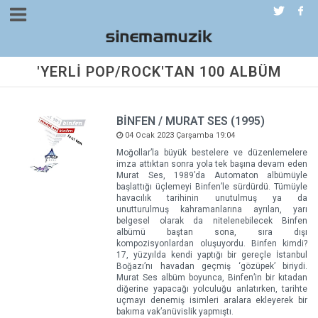
'YERLİ POP/ROCK'TAN 100 ALBÜM
BİNFEN / MURAT SES (1995)
04 Ocak 2023 Çarşamba 19:04
Moğollar’la büyük bestelere ve düzenlemelere
imza attıktan sonra yola tek başına devam eden
Murat Ses, 1989’da Automaton albümüyle
başlattığı üçlemeyi Binfen’le sürdürdü. Tümüyle
havacılık tarihinin unutulmuş ya da
unutturulmuş kahramanlarına ayrılan, yarı
belgesel olarak da nitelenebilecek Binfen
albümü baştan sona, sıra dışı
kompozisyonlardan oluşuyordu. Binfen kimdi?
17, yüzyılda kendi yaptığı bir gereçle İstanbul
Boğazı’nı havadan geçmiş ‘gözüpek’ biriydi.
Murat Ses albüm boyunca, Binfen’in bir kıtadan
diğerine yapacağı yolculuğu anlatırken, tarihte
uçmayı denemiş isimleri aralara ekleyerek bir
bakıma vak’anüvislik yapmıştı.