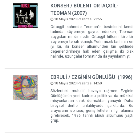
KONSER / BÜLENT ORTAÇGİL-
TEOMAN (2007)
18 Mayıs 2020 Pazartesi 21:55
Ortaçgil sahnede Teoman’ın bestelerini kendi
tadında söylemeye gayret ederken, Teoman
saygıdan mı dır nedir, Ortaçgil hitlerini bire bir
söylemeyi tercih etmişti. Yerli müzik tarihinin en
iyi bir, iki konser albümünden biri şeklinde
değerlendirilmeyi hak eden çalışma, iki plak
halinde, uzunçalar formatında da yayınlanmıştı.
EBRULİ / EZGİNİN GÜNLÜĞÜ (1996)
18 Mayıs 2020 Pazartesi 14:50
Sözlerdeki muhalif havaya rağmen Ezginin
Günlüğü’nün yeni kadrosu politik ya da müzikal
misyonlardan uzak durmaktan yanaydı. Daha
bireysel dertler anlatılıyordu şarkılarda. Bu
arayışların sonucu, geniş kitlelerin ilgi alanına
girebilecek, 1996 tarihli Ebruli albümünü yaptı
grup.