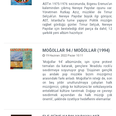
AST’ın 1975-1976 sezonunda, Bigesu Erenus’un
kaleminden çıkmış Nereye Payidar oyunu var.
Yönetmen Rutkay Aziz, müzikler de Timur
Selçuk’un. Nereye Payidar büyük ilgi görüyor,
AST, İstanbul’a turne yapıyor. Politik müziğin
rağbet gördüğü günler. Timur Selçuk, Nereye
Payidar için bestelediği dört parça da dahil, 12
şarkılık yeni albüm hazırlıyor.
MOĞOLLAR 94 / MOĞOLLAR (1994)
19 Haziran 2022 Pazar 10:11
‘Moğollar 94’ albümünde, işin içine protest
temaları da katarak, gençlere ‘Anadolu rock’u
sevdirmeye soyunuyor grup. ‘Düşünen gençlik
şu andaki pop müzikle bizim müziğimiz
arasındaki farkı anladı. Moğollar’ın isteği de, son
on beş yıldır unutturulmaya çalışılan halk
müziğimizi, çıktığı kır kültürünü bir sirkülasyonla
entelektüel kültüre tanıtmak. Doğayı ve çevreyi
sevdirmek açısından da halk müziği çok
önemli’, şeklinde özetliyor hedeflerini elemanlar.