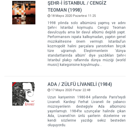
ŞEHR-İ İSTANBUL / CENGİZ
TEOMAN (1998)
18 Mayıs 2020 Pazartesi 11:25
1998 yılında solo albümünü yapmış ve adını
Şehr-i İstanbul koymuştu. Cengiz Teoman
davulcuydu ama bir davul albümü değildi yapıt.
Performansını ispata kalkışmadan, yapıtın genel
müzikalitesine önem vermişti. İstanbul’un
kozmopolit halini parçalara yansıtırken birçok
türe uğramıştı. Eleştirmenlerin ‘dünya
standartlarında albüm’ diye yazdıkları Şehr-i
İstanbul plakçı raflarında dünya müziği (world
music) kategorisine koyulmuştu…
ADA / ZÜLFÜ LİVANELİ (1984)
17 Mayıs 2020 Pazar 22:48
Uzun kariyerinin 1980-84 yıllarında Paris’teydi
Livaneli. Kardeşi Ferhat Livaneli ile yabancı
müzisyenlerin desteğiyle Ada albümünü
yayınlamıştı. 1984’te uzunçalar halinde çıkan
Ada, Livaneli’nin ünlü şairlerin dizelerine ve
kendi sözlerine yazdığı sekiz besteden
oluşuyordu.