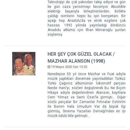
Teknolojiyi de çok yakından takip ediyor ve gün
be gün caza yansıtmayı beceriyor. Akustikle
elektriği başarıyla birleştirenlerden. Birlikte
çaldığı isimlerin hepsi bu işin kompetanı. Bir
ayağı hep Anadolu’da ve etnik ezgilere çok
hassas. 1992 yılında yayınladığı dördüncü
Anadolu albümü için İlhan Mimaroğlu şunları
söylemiş:
HER ŞEY ÇOK GÜZEL OLACAK /
MAZHAR ALANSON (1998)
19 Mayıs 2020 Salı 13:25
Neredeyse 50 yıl önce Mazhar ve Fuat adıyla
müzik yaptıkları dönemde yayınladıkları Türküz
Türkü Çağırırız albümünün lokomotif parçası
Nerde Hani’yi, sözleri değiştirerek Bu Ne Biçim
Hikaye adıyla değerlendiren Alanson, kayıtlara
Cem Yılmaz ve Sami Özer’le girmişti... Diğer
sözlü parçalar Bir Zamanlar Fırtınalar Estiririm
ile Benim Hala Umudum Var da büyük ilgi
görmüş, Sinema Yazarları Derneği’nden en iyi
müzik ödülü bile gelmişti…