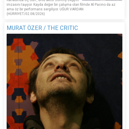
imzasını taşıyor. Kayda değer bir çalışma olan filmde Al Pacino da az
ama öz bir performans sergiliyor. UĞUR VARDAN
(HÜRRİYET/02.08/2026)
MURAT ÖZER / THE CRITIC