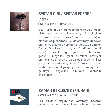
SERTAB GİBİ / SERTAB ERENER
(1997)
30 Aralık 2022 Cuma 20:25
Uzun yıllar müzik dünyasında olmasına karşın
albüm yapmakta zorluk yaşayan, müzik çizgisini
tamamen Sezen Aksu’nun ‘bir bilen’liğine
emanet edip yorumculuğuyla sivrilmeyi deneyen
Erener, bu albümde yapımcılığı ve düzenlemeleri
Demir Demirkan’a veriyor. O dönem etnik
müziğe özel ilgi gösteren Demirkan
gözünü dünyadaki yeni akımlara çeviriyor,
Erener’in ses rengine giden caz öğelerini bazı
parçalara enjekte ediyor, en önemlisi davul ve
bastan oluşan altyapıyı yabancı müzisyenlere
çaldırıyor, böylelikle albümün çehresini
değiştiriyor.
ZAMAN BEKLEMEZ (PİNHANİ)
24 Aralık 2022 Cumartesi 19:41
Tek albümle özgün tat yaratmayı başaran
Pinhani, 2008 tarihli ikinci albümü Zaman