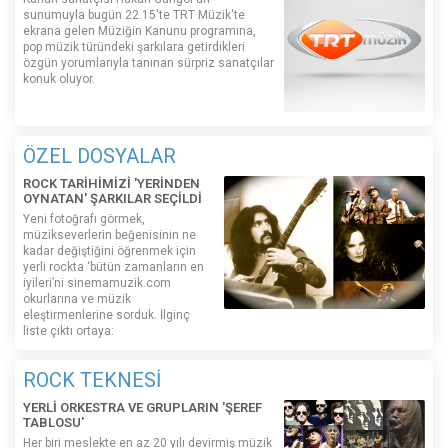
sunumuyla bugün 22.15'te TRT Müzik'te
ekrana gelen Müziğin Kanunu programına,
pop müzik türündeki şarkılara getirdikleri
özgün yorumlarıyla tanınan sürpriz sanatçılar
konuk oluyor.
ÖZEL DOSYALAR
ROCK TARİHİMİZİ 'YERİNDEN
OYNATAN' ŞARKILAR SEÇİLDİ
Yeni fotoğrafı görmek,
müzikseverlerin beğenisinin ne
kadar değiştiğini öğrenmek için
yerli rockta ‘bütün zamanların en
iyileri’ni sinemamuzik.com
okurlarına ve müzik
eleştirmenlerine sorduk. İlginç
liste çıktı ortaya:
ROCK TEKNESİ
YERLİ ORKESTRA VE GRUPLARIN 'ŞEREF
TABLOSU'
Her biri meslekte en az 20 yılı devirmiş müzik