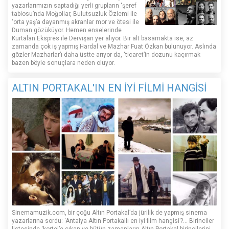
yazarlarımızın saptadığı yerli grupların ‘şeref
tablosu’nda Moğollar, Bulutsuzluk Özlemi ile
‘orta yaş’a dayanmış akranlar mor ve ötesi ile
Duman gözüküyor. Hemen enselerinde
Kurtalan Ekspres ile Dervişan yer alıyor. Bir alt basamakta ise, az
zamanda çok iş yapmış Hardal ve Mazhar Fuat Özkan bulunuyor. Aslında
gözler Mazharlar’ı daha üstte arıyor da, ‘ticaret’in dozunu kaçırmak
bazen böyle sonuçlara neden oluyor.
ALTIN PORTAKAL'IN EN İYİ FİLMİ HANGİSİ
Sinemamuzik.com, bir çoğu Altın Portakal’da jürilik de yapmış sinema
yazarlarına sordu: ‘Antalya Altın Portakallı en iyi film hangisi’?... Birinciler
listesinde ‘kortej’e çıkan ve bütün zamanların Altın Portakal birincilerini