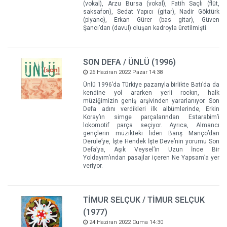
(vokal), Arzu Bursa (vokal), Fatih Saçlı (flüt,
saksafon), Sedat Yapıcı (gitar), Nadir Göktürk
(piyano), Erkan Gürer (bas gitar), Güven
Şancı’dan (davul) oluşan kadroyla üretilmişti.
SON DEFA / ÜNLÜ (1996)
26 Haziran 2022 Pazar 14:38
Ünlü 1996’da Türkiye pazarıyla birlikte Batı’da da
kendine yol ararken yerli rockın, halk
müziğimizin geniş arşivinden yararlanıyor. Son
Defa adını verdikleri ilk albümlerinde, Erkin
Koray’ın simge parçalarından Estarabim’i
lokomotif parça seçiyor. Ayrıca, Almancı
gençlerin müzikteki lideri Barış Manço’dan
Derule’ye, İşte Hendek İşte Deve’nin yorumu Son
Defa’ya, Aşık Veysel’in Uzun İnce Bir
Yoldayım’ından pasajlar içeren Ne Yapsam’a yer
veriyor.
TİMUR SELÇUK / TİMUR SELÇUK
(1977)
24 Haziran 2022 Cuma 14:30