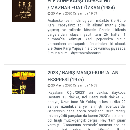
ELE GÜNE KARŞI YAPAYALNIZ
/ MAZHAR FUAT ÖZKAN (1984)
20 Mayıs 2020 Çarşamba 19:39
Arabeske teslim olmuş yerli müzikte Ele Güne
Karşı Yapayalnız adlı ‘ilk albüm’ müthiş çıkış
yapmış ve yıllardır köşede özenle birikmiş
parçalardan oluşan yapıt tam 26 hafta ‘1
numara’da kalmıştı. Yerli pop-rockta bütün
zamanların en başarılı ürünlerinden biri olacak
Ele Güne Karşı Yapayalnız dibe vurmuş piyasada
‘umut albümü’ diye tanımlanmıştı.
2023 / BARIŞ MANÇO-KURTALAN
EKSPRESİ (1975)
20 Mayıs 2020 Çarşamba 16:35
‘Kayaların Oğlu/2023’ on dakika, Baykoca
Destanı 13 dakika, Kol Bastı yedi dakika 20
saniye, Uzun İnce Bir Yoldayım beş dakika 20
saniye uzunluklarla yer alımıştı repertuvarda.
Sanatçının daha sonra örneklerini sürdüreceği
mizah yüklü parçaları da içeren 2023’e, dönemin
bol tirajlı müzik-gençlik dergisi Hey ‘tam puan’
vermişti. ‘Zamanının ötesinde’ tanımını sonuna
kadar hak eden bir albümdü... Biraz