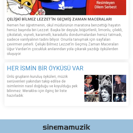
ÇELİŞKİ BİLMEZ LEZZET'İN GEÇMİŞ ZAMAN MACERALARI
Hemen her öğretmenin, okul müdürünün maratona benzettiği hayatın
henüz başında biri Lezzet. Başka bir deyişle; böğürtlenli, limonlu, çilekli,
çikolatalı, vişneli, karamelli, karadutlu dondurmalardan henüz tatmadı,
sadece vanilyalının tadını biliyor. Onunla tanışmak için sayfaları
çevirmen yeterli. Çelişki Bilmez Lezzet’in Geçmiş Zaman Maceraları
Uğur Vardan’ın çocukluk anılarından yola çıkarak yazdığı öykülerden
oluşuyor.
HER İSMİN BİR ÖYKÜSÜ VAR
Ünlü grupların kuruluş öyküleri, müzik
serüvenleri yakından takip edilse de
isimlerinin nasıl doğduğu ve koyulduğu pek
bilinmez. Meraklısı için ilginç bir liste
hazırladık: