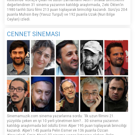
değerlendiren 31 sinema yazarının katıldığı araştırmada, Zeki Ökten’in
1980 tarihli Sürü filmi 213 puan toplayarak birinciliği kazandı. Sürü’yü 204
puanla Muhsin Bey (Yavuz Turgul) ve 192 puanla Uzak (Nuri Bilge
Ceylan) izledi.
CENNET SİNEMASI
Sinemamuzik.com sinema yazarlarına sordu: ‘İlk uzun filmini 21.
yüzyılda çeken en iyi 10 yerli yönetmen kim?... 30 sinema yazarının
katıldığı araştırmada bol ödüllü Emin Alper 195 puan toplayarak birinciliği
kazandı. Alper’i 145 puanla Pelin Esmer ve 136 puanla Özcan