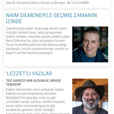
olacak. Kanalıma abone olmayı unutmayın. ALİ ULVİ UYANIK
NAİM DİLMENER'LE GEÇMİŞ ZAMANIN
İZİNDE
Çeyrek yüzyılı aşkın, başta pop olmak üzere
müziğin tarihini tutan, radyo programları
üreten, kitaplar, eleştiriler yazan, plaklar çalan
Naim Dilmener bu uzun yürüyüşün Gazete
Pazar ile Radikal adımlarında kaleme aldığı
yazılarıyla, müzik serüvenimizden önemli ve
değerli isimleri bizlerle paylaşıyor.
'LEZZET'Lİ YAZILAR
'SİZ SADECE VAR OLDUNUZ, BENSE
YAŞADIM'
Değeri ölümünden sonra anlaşılan İtalyan
kökenli ressam-heykeltıraş Amedeo
Modigliani’nin yaşadığı zorlu üç gün
üzerinden sanat, sanatçı, bohem hayatlar,
yaralı ruhlar ve tutunamayanlar gibi
duraklarda gezinen ‘Modi: Deliliğin
Kanadında Üç Gün’, ünlü aktör Johnny Depp’in