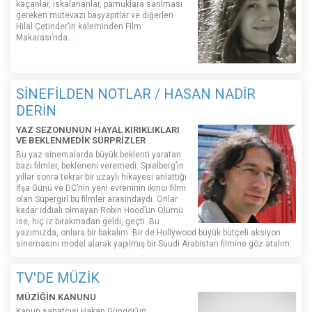
kaçanlar, ıskalananlar, pamuklara sarılması
gereken mütevazı başyapıtlar ve diğerleri
Hilal Çetinder’in kaleminden Film
Makarası’nda…
SİNEFİLDEN NOTLAR / HASAN NADİR
DERİN
YAZ SEZONUNUN HAYAL KIRIKLIKLARI
VE BEKLENMEDİK SÜRPRİZLER
Bu yaz sinemalarda büyük beklenti yaratan
bazı filmler, bekleneni veremedi. Spielberg’in
yıllar sonra tekrar bir uzaylı hikayesi anlattığı
İfşa Günü ve DC’nin yeni evreninin ikinci filmi
olan Supergirl bu filmler arasındaydı. Onlar
kadar iddialı olmayan Robin Hood’un Ölümü
ise, hiç iz bırakmadan geldi, geçti. Bu
yazımızda, onlara bir bakalım. Bir de Hollywood büyük bütçeli aksiyon
sinemasını model alarak yapılmış bir Suudi Arabistan filmine göz atalım.
TV'DE MÜZİK
MÜZİĞİN KANUNU
Kanun sanatçısı Hakan Güngör’ün