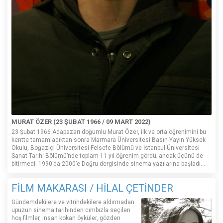
MURAT ÖZER (23 ŞUBAT 1966 / 09 MART 2022)
23 Şubat 1966 Adapazarı doğumlu Murat Özer, ilk ve orta öğrenimini bu
kentte tamamladıktan sonra Marmara Üniversitesi Basın Yayın Yüksek
Okulu, Boğaziçi Üniversitesi Felsefe Bölümü ve İstanbul Üniversitesi
Sanat Tarihi Bölümü’nde toplam 11 yıl öğrenim gördü; ancak üçünü de
bitirmedi. 1990’da 2000’e Doğru dergisinde sinema yazılarına başladı...
FİLM MAKARASI / HİLAL ÇETİNDER
Gündemdekilere ve vitrindekilere aldırmadan
upuzun sinema tarihinden cımbızla seçilen
hoş filmler, insan kokan öyküler, gözden