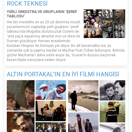
ROCK TEKNESİ
YERLİ ORKESTRA VE GRUPLARIN 'ŞEREF
TABLOSU'
Her biri meslekte en az 20 yılı devirmiş müzik
yazarlarımızın saptadığı yerli grupların ‘şeref
tablosu’nda Moğollar, Bulutsuzluk Özlemi ile
‘orta yaş’a dayanmış akranlar mor ve ötesi ile
Duman gözüküyor. Hemen enselerinde
Kurtalan Ekspres ile Dervişan yer alıyor. Bir alt basamakta ise, az
zamanda çok iş yapmış Hardal ve Mazhar Fuat Özkan bulunuyor. Aslında
gözler Mazharlar’ı daha üstte arıyor da, ‘ticaret’in dozunu kaçırmak
bazen böyle sonuçlara neden oluyor.
ALTIN PORTAKAL'IN EN İYİ FİLMİ HANGİSİ