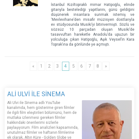
İstanbul Kızıltopraklı mimar Hatipoğlu, elinde
gitarıyla bestelediği yapıtlarını, günü geldiğini
düşünerek insanlara sunmak istemiş ve
‘Mevlevihane’den misafir müzisyen dostlarıyla
ev stüdyosunda Musiki’yi bitirivermişti. Sözlü ve
sözsüz 10 parçadan oluşan Musiki’de
tasavvuftan hareketle Anadolu’da upuzun bir
yolculuğa çıkan Hatipoğlu, Aşık Veysel’in Kara
Toprak’ına da gönlünde ye açmıştı.
«
1
2
3
4
5
6
7
8
»
ALİ ULVİ İLE SİNEMA
Ali Ulvi ile Sinema adlı YouTube
kanalımda, hem gösterime giren filmler
ile ilgili film eleştirileri bölümünü, hem de
mutlaka izlenmesi gereken filmler
hakkındaki önerilerimi sizlerle
paylaşıyorum. Film analizleri kapsamında,
unutulmaz filmler ve haftanın filmlerine
ek olarak, Altın Küre - Golden Globe ve