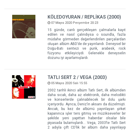
KÖLEDOYURAN / REPLİKAS (2000)
07 Mayıs 2020 Perşembe 20:23
15 günde, canlı gerçekleşen çalmalarla kayıt
edilen ve nasıl çalındıysa o soundla, fazla
müdahe görmeden değerlendirilen parçalardan
oluşan albüm ABD’de de yayınlandı. Deneysel bir
Doğu-Batı sentezi ve punk, arabesk, rock
füzyonu etkileyiciydi. Gelenekle deneyselin
dozunu iyi ayarlamışlardı.
TATLI SERT 2 / VEGA (2003)
05 Mayıs 2020 Salı 15:55
2002 tarihli ikinci albüm Tatlı Sert, ilk albümden
daha sıcak, daha az elektronik, daha melodikti
ve konserlerde çalınabilecek bir dolu şarkı
içeriyordu. Ayrıca, Deniz’in aksanı da düzelmişti.
Ancak, bu kez de albümü yayınlayan şirket
kapanınca işler ters gitmiş ve müzikseverler bir
şekilde yeni yapıttan haberdar olsalar bile
piyasada bulamışlardı... Vega, 2003’te Tatlı Sert
2 adıyla çift CD’lik bir albüm daha yayınlayıp