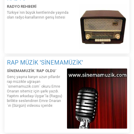
RADYO REHBERİ
Türkiye´nin büyük kentlerinde yayında
olan radyo kanallarının geniş listesi
RAP MÜZİK 'SİNEMAMÜZİK'
SİNEMAMUZİK ´RAP OLDU´
Genç yaşına karşın uzun yıllardır
rap müzikle uğraşan
´sinemamuzik.com´ okuru Emre
Onaran sitemiz için şarkı yazdı.
Yapıtını arkadaşı Uygar´la (Ragyu)
birlikte seslendiren Emre Onaran
´ın (Sürgün) videosu içeride: