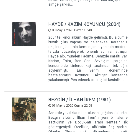
simge şarkısı...
HAYDE / KAZIM KOYUNCU (2004)
03 Mayıs 2020 Pazar 13:48
2004’te ikinci albüm Hayde gelmişti. Bu albümle
büyük çıkış yapmış ve geleneksel Karadeniz
ezgilerini, tulumla kemençenin yanında modern
tarzda düzenleyerek önemli adımlar atmıştı.
Hayde albümünden Fadime, Denizde Karaltı Var,
Narino, Tsira, Ben Seni Sevdiğimi parçaları
konserlerde binlerce kişi tarafından tek ağız
söylenmişti. En verimli döneminde
hastalanmıştı Koyuncu. Akciğer kanserine
yakalanmıştı. Pes edecek biri değildi kesinlikle;
BEZGİN / İLHAN İREM (1981)
01 Mayıs 2020 Cuma 22:08
Askerde yazdıklarından oluşan 'çağdaş alaturka'
Bezgin albümü İlhan İrem’in yeni bir aleme
saptığının ve Doğu-Batı arası sentezin ilk
göstergesiydi. Özellikle, albümün flaş şarkısı
Olanlar Olmuş, farklı düzenlemesi, etnik