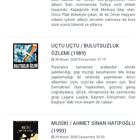
albüm ‘Batı normlarında Türkçe rock’ etiketi
taşıyordu. Kapağında kırık Medusa başı olan,
Öncü Plak etiketiyle çıkan, iki de Ömer Hayyam
rubaisi içeren albüm önceleri satmasa da kısa
süre sonra tükendi ve yıllarca
UÇTU UÇTU / BULUTSUZLUK
ÖZLEMİ (1989)
30 Nisan 2020 Perşembe 21:19
Piyasanın tamamen arabeskin elinde
şekillendiği, pop müziği kasetlerinin bile kolay
yapılamadığı bir ortamda yayınlanan ikinci
albümleri Uçtu Uçtu’da ülke insanı için ‘Acil
Demokrasi’ diye haykırırken, gözünü geniş
coğrafyalara, Şili’ye, Hiroşima’ya da çeviriyordu
grup; Lagara Lugara, Bayram Görüşmesi, Gün
Başlıyor’ daki ince eleştiri de cabası.
MUSİKİ / AHMET SİNAN HATİPOĞLU
(1993)
29 Nisan 2020 Çarşamba 20:50