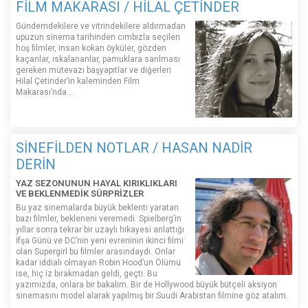
FİLM MAKARASI / HİLAL ÇETİNDER
Gündemdekilere ve vitrindekilere aldırmadan
upuzun sinema tarihinden cımbızla seçilen
hoş filmler, insan kokan öyküler, gözden
kaçanlar, ıskalananlar, pamuklara sarılması
gereken mütevazı başyapıtlar ve diğerleri
Hilal Çetinder’in kaleminden Film
Makarası’nda…
SİNEFİLDEN NOTLAR / HASAN NADİR
DERİN
YAZ SEZONUNUN HAYAL KIRIKLIKLARI
VE BEKLENMEDİK SÜRPRİZLER
Bu yaz sinemalarda büyük beklenti yaratan
bazı filmler, bekleneni veremedi. Spielberg’in
yıllar sonra tekrar bir uzaylı hikayesi anlattığı
İfşa Günü ve DC’nin yeni evreninin ikinci filmi
olan Supergirl bu filmler arasındaydı. Onlar
kadar iddialı olmayan Robin Hood’un Ölümü
ise, hiç iz bırakmadan geldi, geçti. Bu
yazımızda, onlara bir bakalım. Bir de Hollywood büyük bütçeli aksiyon
sinemasını model alarak yapılmış bir Suudi Arabistan filmine göz atalım.