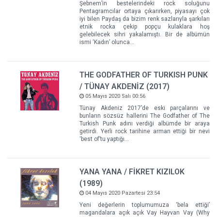
Şebnem’in bestelerindeki rock soluğunu
Pentagramcılar ortaya çıkarırken, piyasayı çok
iyi bilen Paydaş da bizim renk sazlarıyla şarkıları
etnik rocka çekip popçu kulaklara hoş
gelebilecek sihri yakalamıştı. Bir de albümün
ismi ‘Kadın’ olunca…
THE GODFATHER OF TURKISH PUNK
/ TÜNAY AKDENİZ (2017)
05 Mayıs 2020 Salı 00:56
Tünay Akdeniz 2017’de eski parçalarını ve
bunların sözsüz hallerini The Godfather of The
Turkish Punk adını verdiği albümde bir araya
getirdi. Yerli rock tarihine arman ettiği bir nevi
‘best of’tu yaptığı…
YANA YANA / FİKRET KIZILOK
(1989)
04 Mayıs 2020 Pazartesi 23:54
Yeni değerlerin toplumumuza ‘bela ettiği’
magandalara açık açık Vay Hayvan Vay (Why