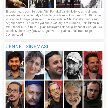
Sinemamuzik.com, bir çoğu Altın Portakal’da jürilik de yapmış sinema
yazarlarına sordu: ‘Antalya Altın Portakallı en iyi film hangisi’?... Birinciler
listesinde ‘kortej’e çıkan ve bütün zamanların Altın Portakal birincilerini
değerlendiren 31 sinema yazarının katıldığı araştırmada, Zeki Ökten’in
1980 tarihli Sürü filmi 213 puan toplayarak birinciliği kazandı. Sürü’yü 204
puanla Muhsin Bey (Yavuz Turgul) ve 192 puanla Uzak (Nuri Bilge
Ceylan) izledi.
CENNET SİNEMASI