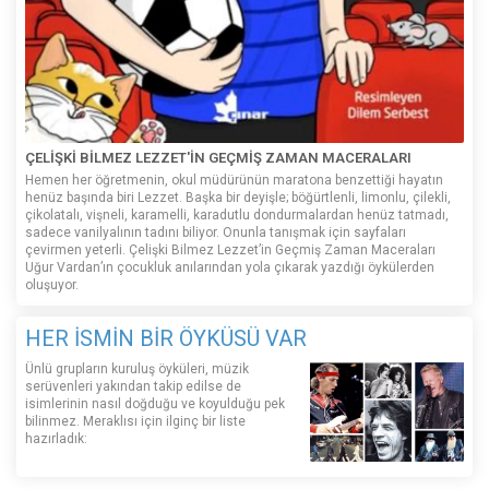
ÇELİŞKİ BİLMEZ LEZZET'İN GEÇMİŞ ZAMAN MACERALARI
Hemen her öğretmenin, okul müdürünün maratona benzettiği hayatın
henüz başında biri Lezzet. Başka bir deyişle; böğürtlenli, limonlu, çilekli,
çikolatalı, vişneli, karamelli, karadutlu dondurmalardan henüz tatmadı,
sadece vanilyalının tadını biliyor. Onunla tanışmak için sayfaları
çevirmen yeterli. Çelişki Bilmez Lezzet’in Geçmiş Zaman Maceraları
Uğur Vardan’ın çocukluk anılarından yola çıkarak yazdığı öykülerden
oluşuyor.
HER İSMİN BİR ÖYKÜSÜ VAR
Ünlü grupların kuruluş öyküleri, müzik
serüvenleri yakından takip edilse de
isimlerinin nasıl doğduğu ve koyulduğu pek
bilinmez. Meraklısı için ilginç bir liste
hazırladık: