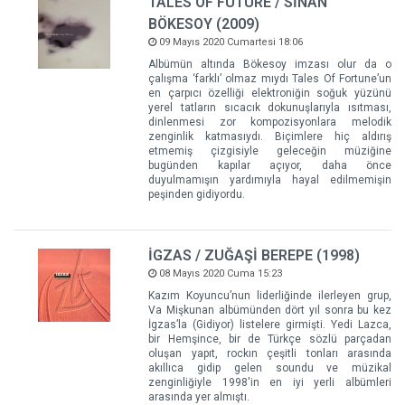
TALES OF FUTURE / SİNAN
BÖKESOY (2009)
09 Mayıs 2020 Cumartesi 18:06
Albümün altında Bökesoy imzası olur da o
çalışma ‘farklı’ olmaz mıydı Tales Of Fortune’un
en çarpıcı özelliği elektroniğin soğuk yüzünü
yerel tatların sıcacık dokunuşlarıyla ısıtması,
dinlenmesi zor kompozisyonlara melodik
zenginlik katmasıydı. Biçimlere hiç aldırış
etmemiş çizgisiyle geleceğin müziğine
bugünden kapılar açıyor, daha önce
duyulmamışın yardımıyla hayal edilmemişin
peşinden gidiyordu.
İGZAS / ZUĞAŞİ BEREPE (1998)
08 Mayıs 2020 Cuma 15:23
Kazım Koyuncu’nun liderliğinde ilerleyen grup,
Va Mişkunan albümünden dört yıl sonra bu kez
İgzas’la (Gidiyor) listelere girmişti. Yedi Lazca,
bir Hemşince, bir de Türkçe sözlü parçadan
oluşan yapıt, rockın çeşitli tonları arasında
akıllıca gidip gelen soundu ve müzikal
zenginliğiyle 1998'in en iyi yerli albümleri
arasında yer almıştı.