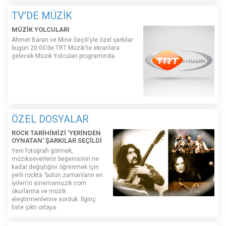
TV'DE MÜZİK
MÜZİK YOLCULARI
Ahmet Baran ve Mine Geçili’yle özel şarkılar
bugün 20.00’de TRT Müzik'te ekranlara
gelecek Müzik Yolcuları programında.
ÖZEL DOSYALAR
ROCK TARİHİMİZİ 'YERİNDEN
OYNATAN' ŞARKILAR SEÇİLDİ
Yeni fotoğrafı görmek,
müzikseverlerin beğenisinin ne
kadar değiştiğini öğrenmek için
yerli rockta ‘bütün zamanların en
iyileri’ni sinemamuzik.com
okurlarına ve müzik
eleştirmenlerine sorduk. İlginç
liste çıktı ortaya: