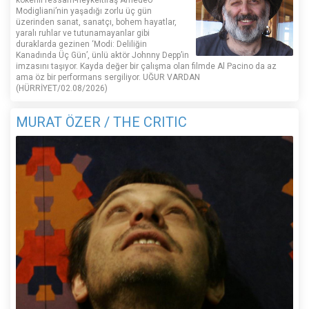
Modigliani’nin yaşadığı zorlu üç gün
üzerinden sanat, sanatçı, bohem hayatlar,
yaralı ruhlar ve tutunamayanlar gibi
duraklarda gezinen ‘Modi: Deliliğin
Kanadında Üç Gün’, ünlü aktör Johnny Depp’in
imzasını taşıyor. Kayda değer bir çalışma olan filmde Al Pacino da az
ama öz bir performans sergiliyor. UĞUR VARDAN
(HÜRRİYET/02.08/2026)
MURAT ÖZER / THE CRITIC