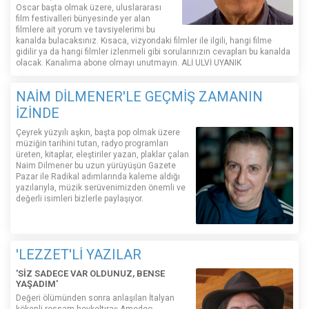
Oscar başta olmak üzere, uluslararası
film festivalleri bünyesinde yer alan
filmlere ait yorum ve tavsiyelerimi bu
kanalda bulacaksınız. Kısaca, vizyondaki filmler ile ilgili, hangi filme
gidilir ya da hangi filmler izlenmeli gibi sorularınızın cevapları bu kanalda
olacak. Kanalıma abone olmayı unutmayın. ALİ ULVİ UYANIK
NAİM DİLMENER'LE GEÇMİŞ ZAMANIN
İZİNDE
Çeyrek yüzyılı aşkın, başta pop olmak üzere
müziğin tarihini tutan, radyo programları
üreten, kitaplar, eleştiriler yazan, plaklar çalan
Naim Dilmener bu uzun yürüyüşün Gazete
Pazar ile Radikal adımlarında kaleme aldığı
yazılarıyla, müzik serüvenimizden önemli ve
değerli isimleri bizlerle paylaşıyor.
'LEZZET'Lİ YAZILAR
'SİZ SADECE VAR OLDUNUZ, BENSE
YAŞADIM'
Değeri ölümünden sonra anlaşılan İtalyan
kökenli ressam-heykeltıraş Amedeo