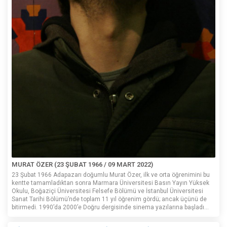
MURAT ÖZER (23 ŞUBAT 1966 / 09 MART 2022)
23 Şubat 1966 Adapazarı doğumlu Murat Özer, ilk ve orta öğrenimini bu
kentte tamamladıktan sonra Marmara Üniversitesi Basın Yayın Yüksek
Okulu, Boğaziçi Üniversitesi Felsefe Bölümü ve İstanbul Üniversitesi
Sanat Tarihi Bölümü’nde toplam 11 yıl öğrenim gördü; ancak üçünü de
bitirmedi. 1990’da 2000’e Doğru dergisinde sinema yazılarına başladı...