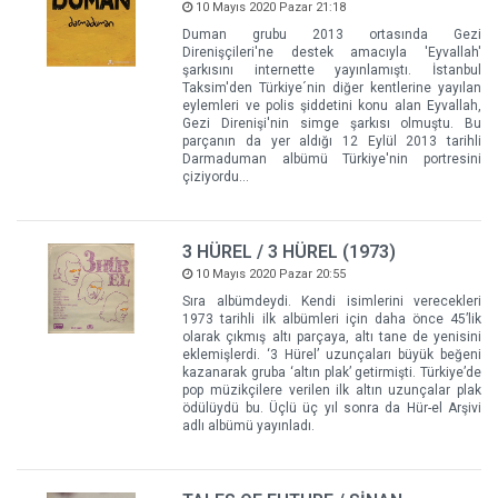
10 Mayıs 2020 Pazar 21:18
Duman grubu 2013 ortasında Gezi
Direnişçileri'ne destek amacıyla 'Eyvallah'
şarkısını internette yayınlamıştı. İstanbul
Taksim'den Türkiye´nin diğer kentlerine yayılan
eylemleri ve polis şiddetini konu alan Eyvallah,
Gezi Direnişi'nin simge şarkısı olmuştu. Bu
parçanın da yer aldığı 12 Eylül 2013 tarihli
Darmaduman albümü Türkiye'nin portresini
çiziyordu...
3 HÜREL / 3 HÜREL (1973)
10 Mayıs 2020 Pazar 20:55
Sıra albümdeydi. Kendi isimlerini verecekleri
1973 tarihli ilk albümleri için daha önce 45’lik
olarak çıkmış altı parçaya, altı tane de yenisini
eklemişlerdi. ‘3 Hürel’ uzunçaları büyük beğeni
kazanarak gruba ‘altın plak’ getirmişti. Türkiye’de
pop müzikçilere verilen ilk altın uzunçalar plak
ödülüydü bu. Üçlü üç yıl sonra da Hür-el Arşivi
adlı albümü yayınladı.