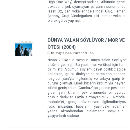
High One Why) demişti şarkıda. Albümün genel
dokusuna pek uyamayan parçanın sunumunda
İzzet Öz, geri vokallerinde Hıncal Uluç, Ferhan
Şensoy, Grup Gündoğarken gibi isimler vokalist
olarak görev yapmıştı...
DÜNYA YALAN SÖYLÜYOR / MOR VE
ÖTESİ (2004)
04 Mayıs 2020 Pazartesi 15:01
Nisan 2004’te o meşhur Dünya Yalan Söylüyor
albümü gelmişti. Bu yapıt, mor ve ötesi için tam
bir milattı. Albümün söylemi gayet politik çizgide
ilerlerken, grubu dinleyenler parçaların sadece
‘ezgisel yanı’yla ilgilenmiş ve ortaya garip bir
durum çıkmıştı. Liseli kızların katılımıyla hayran
kitlesi genişlerken ‘Cambaz’ parçasının peşinden
giden yeni kitlenin pek umurunda olmuyordu
grubun dedikleri. Fazla ısırmayan bu 2004 model
muhalefet, genç müzikseveri ilgilendirmiyor;
rock müziğini, babaların yaşındaki adamlar
yerine akranlarından dinlemenin coşkusunu
yaşıyorlardı sadece.