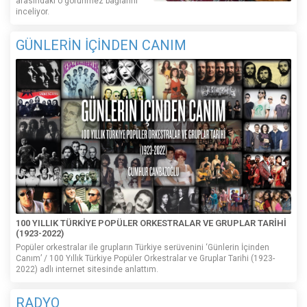
arasındaki o görünmez bağlarını
inceliyor.
GÜNLERİN İÇİNDEN CANIM
100 YILLIK TÜRKİYE POPÜLER ORKESTRALAR VE GRUPLAR TARİHİ
(1923-2022)
Popüler orkestralar ile grupların Türkiye serüvenini ‘Günlerin İçinden
Canım’ / 100 Yıllık Türkiye Popüler Orkestralar ve Gruplar Tarihi (1923-
2022) adlı internet sitesinde anlattım.
RADYO