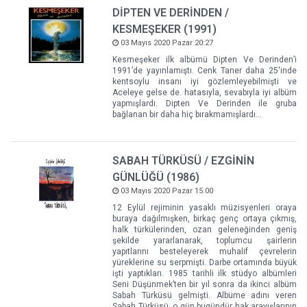
DİPTEN VE DERİNDEN /
KESMEŞEKER (1991)
03 Mayıs 2020 Pazar 20:27
Kesmeşeker ilk albümü Dipten Ve Derinden’i
1991’de yayınlamıştı. Cenk Taner daha 25'inde
kentsoylu insanı iyi gözlemleyebilmişti ve
Aceleye gelse de. hatasıyla, sevabıyla iyi albüm
yapmışlardı. Dipten Ve Derinden ile gruba
bağlanan bir daha hiç bırakmamışlardı…
SABAH TÜRKÜSÜ / EZGİNİN
GÜNLÜĞÜ (1986)
03 Mayıs 2020 Pazar 15:00
12 Eylül rejiminin yasaklı müzisyenleri oraya
buraya dağılmışken, birkaç genç ortaya çıkmış,
halk türkülerinden, ozan geleneğinden geniş
şekilde yararlanarak, toplumcu şairlerin
yapıtlarını besteleyerek muhalif çevrelerin
yüreklerine su serpmişti. Darbe ortamında büyük
işti yaptıkları. 1985 tarihli ilk stüdyo albümleri
Seni Düşünmek’ten bir yıl sonra da ikinci albüm
Sabah Türküsü gelmişti. Albüme adını veren
Sabah Türküsü, o gün bugündür hak arayışlarının