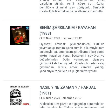
çalgıların ağırlığı, İrem’in sözel ve müzikal
derinliğiyle bir milat işlevi görüyordu. Senfonik
rockla ilgili ilk örnekler de bu albümde mevcuttu.
BENİM ŞARKILARIM / KAYAHAN
(1988)
30 Nisan 2020 Perşembe 23:42
Piyasayı arabesk şekillendirirken 1988’de
yayımladığı Benim Şarkılarım’la albümüyle tam
anlamıyla patlama yapmıştı. Albümde boş parça
yoktu. Kayahan kendi bestelerini söylüyor ve
değerlerinden ödün vermeden piyasaya
çizgisini kabul ettiriyordu. Oradan buradan çalıp
çırpmadan, büyük emek vererek yazdığı
şarkılarıyla, zirve için ilk ipuçlarını veriyordu.
NASIL ? NE ZAMAN ? / HARDAL
(1981)
30 Nisan 2020 Perşembe 21:57
Arabeskin tüm pazarı ele geçirdiği dönemde bin
adet basılan bu Türkçe soft-progressive rock