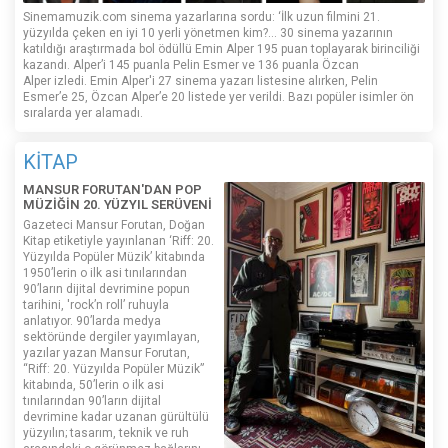
Sinemamuzik.com sinema yazarlarına sordu: ‘İlk uzun filmini 21.
yüzyılda çeken en iyi 10 yerli yönetmen kim?... 30 sinema yazarının
katıldığı araştırmada bol ödüllü Emin Alper 195 puan toplayarak birinciliği
kazandı. Alper’i 145 puanla Pelin Esmer ve 136 puanla Özcan
Alper izledi. Emin Alper'i 27 sinema yazarı listesine alırken, Pelin
Esmer’e 25, Özcan Alper’e 20 listede yer verildi. Bazı popüler isimler ön
sıralarda yer alamadı.
KİTAP
MANSUR FORUTAN'DAN POP
MÜZİĞİN 20. YÜZYIL SERÜVENİ
Gazeteci Mansur Forutan, Doğan
Kitap etiketiyle yayınlanan ‘Riff: 20.
Yüzyılda Popüler Müzik’ kitabında
1950’lerin o ilk asi tınılarından
90’ların dijital devrimine popun
tarihini, 'rock’n roll’ ruhuyla
anlatıyor. 90’larda medya
sektöründe dergiler yayımlayan,
yazılar yazan Mansur Forutan,
“Riff: 20. Yüzyılda Popüler Müzik”
kitabında, 50’lerin o ilk asi
tınılarından 90’ların dijital
devrimine kadar uzanan gürültülü
yüzyılın; tasarım, teknik ve ruh