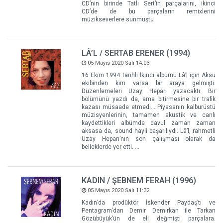
CD’nin birinde Tatlı Sert’in parçalarını, ikinci
CD’de de bu parçaların remixlerini
müzikseverlere sunmuştu
LÂ’L / SERTAB ERENER (1994)
05 Mayıs 2020 Salı 14:03
16 Ekim 1994 tarihli İkinci albümü Lâ’l için Aksu
ekibinden kim varsa bir araya gelmişti.
Düzenlemeleri Uzay Heparı yazacaktı. Bir
bölümünü yazdı da, ama bitirmesine bir trafik
kazası müsaade etmedi… Piyasanın kalburüstü
müzisyenlerinin, tamamen akustik ve canlı
kaydettikleri albümde davul zaman zaman
aksasa da, sound hayli başarılıydı. Lâ’l, rahmetli
Uzay Heparı’nın son çalışması olarak da
belleklerde yer etti. …
KADIN / ŞEBNEM FERAH (1996)
05 Mayıs 2020 Salı 11:32
Kadın’da prodüktör İskender Paydaş’tı ve
Pentagram’dan Demir Demirkan ile Tarkan
Gözübüyük’ün de eli değmişti parçalara.