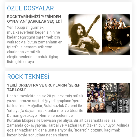
ÖZEL DOSYALAR
ROCK TARİHİMİZİ 'YERİNDEN
OYNATAN' ŞARKILAR SEÇİLDİ
Yeni fotoğrafı görmek,
müzikseverlerin beğenisinin ne
kadar değiştiğini öğrenmek için
yerli rockta ‘bütün zamanların en
iyileri’ni sinemamuzik.com
okurlarına ve müzik
eleştirmenlerine sorduk. İlginç
liste çıktı ortaya:
ROCK TEKNESİ
YERLİ ORKESTRA VE GRUPLARIN 'ŞEREF
TABLOSU'
Her biri meslekte en az 20 yılı devirmiş müzik
yazarlarımızın saptadığı yerli grupların ‘şeref
tablosu’nda Moğollar, Bulutsuzluk Özlemi ile
‘orta yaş’a dayanmış akranlar mor ve ötesi ile
Duman gözüküyor. Hemen enselerinde
Kurtalan Ekspres ile Dervişan yer alıyor. Bir alt basamakta ise, az
zamanda çok iş yapmış Hardal ve Mazhar Fuat Özkan bulunuyor. Aslında
gözler Mazharlar’ı daha üstte arıyor da, ‘ticaret’in dozunu kaçırmak
bazen böyle sonuçlara neden oluyor.