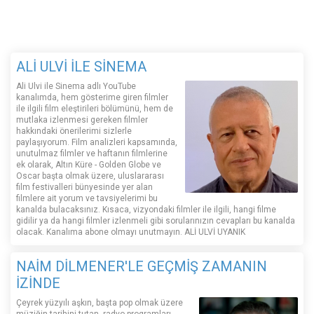
ALİ ULVİ İLE SİNEMA
Ali Ulvi ile Sinema adlı YouTube
kanalımda, hem gösterime giren filmler
ile ilgili film eleştirileri bölümünü, hem de
mutlaka izlenmesi gereken filmler
hakkındaki önerilerimi sizlerle
paylaşıyorum. Film analizleri kapsamında,
unutulmaz filmler ve haftanın filmlerine
ek olarak, Altın Küre - Golden Globe ve
Oscar başta olmak üzere, uluslararası
film festivalleri bünyesinde yer alan
filmlere ait yorum ve tavsiyelerimi bu
kanalda bulacaksınız. Kısaca, vizyondaki filmler ile ilgili, hangi filme
gidilir ya da hangi filmler izlenmeli gibi sorularınızın cevapları bu kanalda
olacak. Kanalıma abone olmayı unutmayın. ALİ ULVİ UYANIK
NAİM DİLMENER'LE GEÇMİŞ ZAMANIN
İZİNDE
Çeyrek yüzyılı aşkın, başta pop olmak üzere
müziğin tarihini tutan, radyo programları