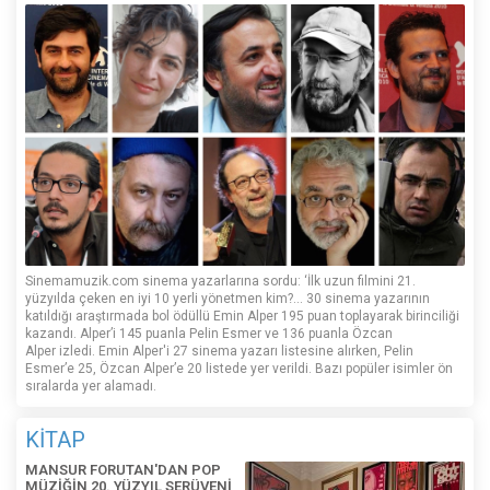
Sinemamuzik.com sinema yazarlarına sordu: ‘İlk uzun filmini 21.
yüzyılda çeken en iyi 10 yerli yönetmen kim?... 30 sinema yazarının
katıldığı araştırmada bol ödüllü Emin Alper 195 puan toplayarak birinciliği
kazandı. Alper’i 145 puanla Pelin Esmer ve 136 puanla Özcan
Alper izledi. Emin Alper'i 27 sinema yazarı listesine alırken, Pelin
Esmer’e 25, Özcan Alper’e 20 listede yer verildi. Bazı popüler isimler ön
sıralarda yer alamadı.
KİTAP
MANSUR FORUTAN'DAN POP
MÜZİĞİN 20. YÜZYIL SERÜVENİ