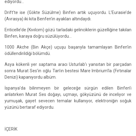
ediyordu…
Drift’te ise (Gökte Süzülme) Binfen artık uçuyordu. L’Eurasie’de
(Avrasya) iki kita Benfen’in ayakları altındaydı.
Enticelle’de (Kıvılcım) gözü tarladaki gelinciklerin güzelliğine takılan
Binfen, karaya doğru süzülüyordu…
1000 Akche (Bin Akçe) uçuşu başarıyla tamamlayan Binfen’in
ödüllendirildiği bölümdü.
Asya kökenli yer saptama aracı Usturlab’ı yansıtan bir parçadan
sonra Murat Ses’in oğlu Tan’ın bestesi Mare Imbrium’la (Fırtınalar
Denizi) kapanıyordu albüm.
İspanya’da bilinmeyen bir geleceğe sürgün edilen Binfen’i
anlatırken Murat Ses doğayı, uçmayı, gökyüzünü de inceliyor ve
yumuşak, gayet sevecen temalar kullanıyor, elektroniğin soğuk
yüzünü bertaraf ediyordu.
İÇERİK