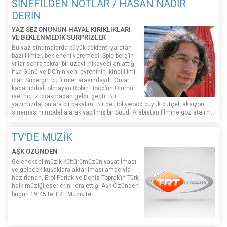
SİNEFİLDEN NOTLAR / HASAN NADİR
DERİN
YAZ SEZONUNUN HAYAL KIRIKLIKLARI
VE BEKLENMEDİK SÜRPRİZLER
Bu yaz sinemalarda büyük beklenti yaratan
bazı filmler, bekleneni veremedi. Spielberg’in
yıllar sonra tekrar bir uzaylı hikayesi anlattığı
İfşa Günü ve DC’nin yeni evreninin ikinci filmi
olan Supergirl bu filmler arasındaydı. Onlar
kadar iddialı olmayan Robin Hood’un Ölümü
ise, hiç iz bırakmadan geldi, geçti. Bu
yazımızda, onlara bir bakalım. Bir de Hollywood büyük bütçeli aksiyon
sinemasını model alarak yapılmış bir Suudi Arabistan filmine göz atalım.
TV'DE MÜZİK
AŞK ÖZÜNDEN
Geleneksel müzik kültürümüzün yaşatılması
ve gelecek kuşaklara aktarılması amacıyla
hazırlanan, Erol Parlak ve Deniz Toprak’ın Türk
halk müziği eserlerini icra ettiği Aşk Özünden
bugün 19.45'te TRT Müzik'te.