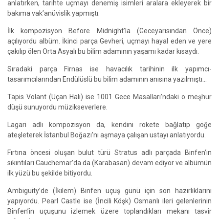
anlatırken, tarihte uçmayı denemiş isimleri aralara ekleyerek bir
bakıma vak’anüvislik yapmıştı.
İlk kompozisyon Before Midnight’la (Geceyarısından Önce)
açılıyordu albüm. İkinci parça Gevheri, uçmayı hayal eden ve yere
çakılıp ölen Orta Asyalı bu bilim adamının yaşamı kadar kısaydı.
Sıradaki parça Firnas ise havacılık tarihinin ilk yapımcı-
tasarımcılarından Endülüslü bu bilim adamının anısına yazılmıştı…
Tapis Volant (Uçan Halı) ise 1001 Gece Masalları’ndaki o meşhur
düşü sunuyordu müzikseverlere.
Lagari adlı kompozisyon da, kendini rokete bağlatıp göğe
ateşleterek İstanbul Boğazı’nı aşmaya çalışan ustayı anlatıyordu.
Fırtına öncesi oluşan bulut türü Stratus adlı parçada Binfen’in
sıkıntıları Cauchemar’da da (Karabasan) devam ediyor ve albümün
ilk yüzü bu şekilde bitiyordu.
Ambiguity’de (İkilem) Binfen uçuş günü için son hazırlıklarını
yapıyordu. Pearl Castle ise (İncili Köşk) Osmanlı ileri gelenlerinin
Binfen’in uçuşunu izlemek üzere toplandıkları mekanı tasvir