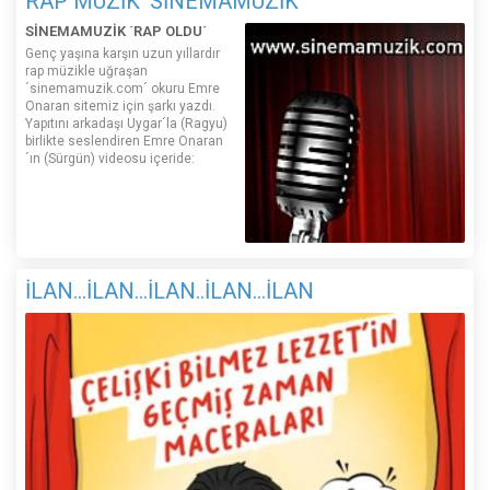
RAP MÜZİK 'SİNEMAMÜZİK'
SİNEMAMUZİK ´RAP OLDU´
Genç yaşına karşın uzun yıllardır
rap müzikle uğraşan
´sinemamuzik.com´ okuru Emre
Onaran sitemiz için şarkı yazdı.
Yapıtını arkadaşı Uygar´la (Ragyu)
birlikte seslendiren Emre Onaran
´ın (Sürgün) videosu içeride:
İLAN...İLAN...İLAN..İLAN...İLAN