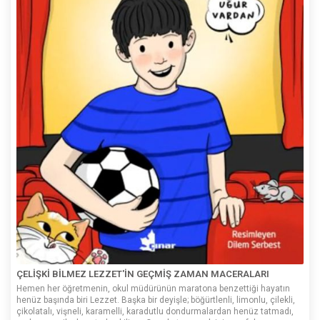
ÇELİŞKİ BİLMEZ LEZZET'İN GEÇMİŞ ZAMAN MACERALARI
Hemen her öğretmenin, okul müdürünün maratona benzettiği hayatın
henüz başında biri Lezzet. Başka bir deyişle; böğürtlenli, limonlu, çilekli,
çikolatalı, vişneli, karamelli, karadutlu dondurmalardan henüz tatmadı,