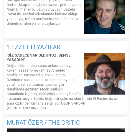
üreten, kitaplar, eleştiriler yazan, plaklar çalan
Naim Dilmener bu uzun yürüyüşün Gazete
Pazar ile Radikal adımlarında kaleme aldığı
yazılarıyla, müzik serüvenimizden önemli ve
değerli isimleri bizlerle paylaşıyor.
'LEZZET'Lİ YAZILAR
'SİZ SADECE VAR OLDUNUZ, BENSE
YAŞADIM'
Değeri ölümünden sonra anlaşılan İtalyan
kökenli ressam-heykeltıraş Amedeo
Modigliani’nin yaşadığı zorlu üç gün
üzerinden sanat, sanatçı, bohem hayatlar,
yaralı ruhlar ve tutunamayanlar gibi
duraklarda gezinen ‘Modi: Deliliğin
Kanadında Üç Gün’, ünlü aktör Johnny Depp’in
imzasını taşıyor. Kayda değer bir çalışma olan filmde Al Pacino da az
ama öz bir performans sergiliyor. UĞUR VARDAN
(HÜRRİYET/02.08/2026)
MURAT ÖZER / THE CRITIC