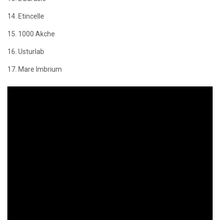
14. Etincelle
15. 1000 Akche
16. Usturlab
17. Mare Imbrium