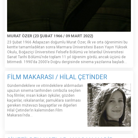
MURAT ÖZER (23 ŞUBAT 1966 / 09 MART 2022)
23 Şubat 1966 Adapazarı doğumlu Murat Özer, ilk ve orta öğrenimini bu
kentte tamamladıktan sonra Marmara Üniversitesi Basın Yayın Yüksek
Okulu, Boğaziçi Üniversitesi Felsefe Bölümü ve İstanbul Üniversitesi
Sanat Tarihi Bölümü’nde toplam 11 yıl öğrenim gördü; ancak üçünü de
bitirmedi. 1990’da 2000’e Doğru dergisinde sinema yazılarına başladı...
FİLM MAKARASI / HİLAL ÇETİNDER
Gündemdekilere ve vitrindekilere aldırmadan
upuzun sinema tarihinden cımbızla seçilen
hoş filmler, insan kokan öyküler, gözden
kaçanlar, ıskalananlar, pamuklara sarılması
gereken mütevazı başyapıtlar ve diğerleri
Hilal Çetinder’in kaleminden Film
Makarası’nda…