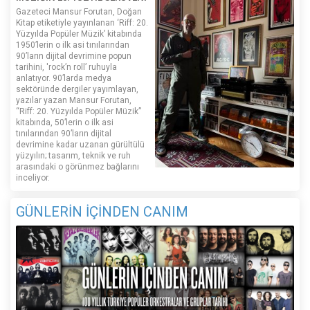
Gazeteci Mansur Forutan, Doğan
Kitap etiketiyle yayınlanan ‘Riff: 20.
Yüzyılda Popüler Müzik’ kitabında
1950’lerin o ilk asi tınılarından
90’ların dijital devrimine popun
tarihini, 'rock’n roll’ ruhuyla
anlatıyor. 90’larda medya
sektöründe dergiler yayımlayan,
yazılar yazan Mansur Forutan,
“Riff: 20. Yüzyılda Popüler Müzik”
kitabında, 50’lerin o ilk asi
tınılarından 90’ların dijital
devrimine kadar uzanan gürültülü
yüzyılın; tasarım, teknik ve ruh
arasındaki o görünmez bağlarını
inceliyor.
GÜNLERİN İÇİNDEN CANIM