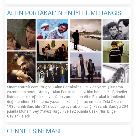
ALTIN PORTAKAL'IN EN İYİ FİLMİ HANGİSİ
Sinemamuzik.com, bir çoğu Altın Portakal’da jürilik de yapmış sinema
yazarlarına sordu: ‘Antalya Altın Portakallı en iyi film hangisi’?... Birinciler
listesinde ‘kortej’e çıkan ve bütün zamanların Altın Portakal birincilerini
değerlendiren 31 sinema yazarının katıldığı araştırmada, Zeki Ökten’in
1980 tarihli Sürü filmi 213 puan toplayarak birinciliği kazandı. Sürü’yü 204
puanla Muhsin Bey (Yavuz Turgul) ve 192 puanla Uzak (Nuri Bilge
Ceylan) izledi.
CENNET SİNEMASI