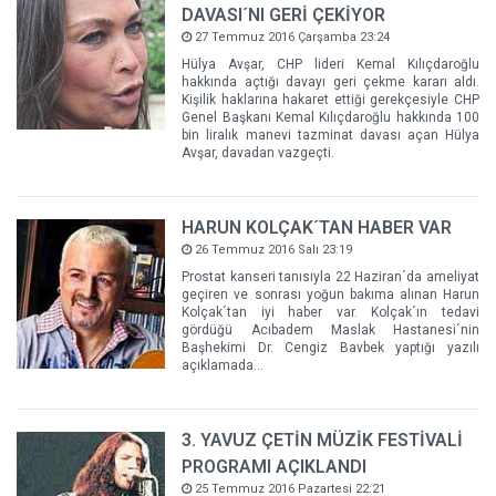
DAVASI´NI GERİ ÇEKİYOR
27 Temmuz 2016 Çarşamba 23:24
Hülya Avşar, CHP lideri Kemal Kılıçdaroğlu
hakkında açtığı davayı geri çekme kararı aldı.
Kişilik haklarına hakaret ettiği gerekçesiyle CHP
Genel Başkanı Kemal Kılıçdaroğlu hakkında 100
bin liralık manevi tazminat davası açan Hülya
Avşar, davadan vazgeçti.
HARUN KOLÇAK´TAN HABER VAR
26 Temmuz 2016 Salı 23:19
Prostat kanseri tanısıyla 22 Haziran´da ameliyat
geçiren ve sonrası yoğun bakıma alınan Harun
Kolçak´tan iyi haber var. Kolçak´ın tedavi
gördüğü Acıbadem Maslak Hastanesi´nin
Başhekimi Dr. Cengiz Bavbek yaptığı yazılı
açıklamada...
3. YAVUZ ÇETİN MÜZİK FESTİVALİ
PROGRAMI AÇIKLANDI
25 Temmuz 2016 Pazartesi 22:21