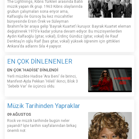
The Lightnings, Kıbrıs Türkleri arasında Batılı
müzik yapan ilk grup. 1963 Kıbrıs olaylarında
grubun çalışmaları sona eriyor ama,
Kalfaoğlu ile Gürsoy bu kez mücahitler
bünyesinde Ersin Örek ve Süleyman
İbrahim’le bir araya gelip ‘Bayrak Kuartet’i kuruyor. Bayrak Kuartet eleman
değiştirerek 1970’e kadar yoluna devam ediyor. Bu müzisyenlerden
Aydın Kalfaoğlu (gitar, vokal), Erdinç Gündüz (gitar, vokal) ile Rauf
Denktaş’ın oğlu Raif (bas gitar, vokal) yüksek öğrenim için gittikleri
Ankara’da adlarını Sıla 4 yapıyor.
EN ÇOK DİNLENENLER
EN ÇOK 'HADİSE' DİNLENDİ
Yerli müzikte Hadise 'Ara Beni' ile birinci,
Manifest-Ajda Pekkan 'Hileli' ikinci, Blok 3
'Sebebi Var' ile üçüncü oldu.
Müzik Tarihinden Yapraklar
09 AĞUSTOS
Rock ve müzik tarihinde bugün neler
yaşandı? İşte tarihin sayfalarından birkaç
önemli not: