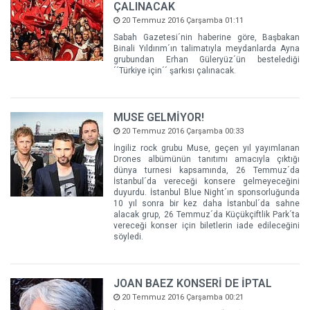
ÇALINACAK
20 Temmuz 2016 Çarşamba 01:11
Sabah Gazetesi´nin haberine göre, Başbakan
Binali Yıldırım´ın talimatıyla meydanlarda Ayna
grubundan Erhan Güleryüz´ün bestelediği
´´Türkiye için´´ şarkısı çalınacak.
MUSE GELMİYOR!
20 Temmuz 2016 Çarşamba 00:33
İngiliz rock grubu Muse, geçen yıl yayımlanan
Drones albümünün tanıtımı amacıyla çıktığı
dünya turnesi kapsamında, 26 Temmuz´da
İstanbul´da vereceği konsere gelmeyeceğini
duyurdu. İstanbul Blue Night´ın sponsorluğunda
10 yıl sonra bir kez daha İstanbul´da sahne
alacak grup, 26 Temmuz´da Küçükçiftlik Park´ta
vereceği konser için biletlerin iade edileceğini
söyledi.
JOAN BAEZ KONSERİ DE İPTAL
20 Temmuz 2016 Çarşamba 00:21