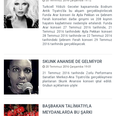
20 Temmuz 2016 Çarşamba 19:12
Turkcell Yıldızlı Geceler kapsamında Bodrum
Antik Tiyatro’da bu akşam gerçekleştirilecek
Funda Arar konseri ile Ajda Pekkan ve Şebnem
Ferah konserleri darbe girişimi ve 208 kişinin
hayatını kaybetmesi nedeniyle ertelendi. Funda
Arar konseri 27 Temmuz 2016 tarihinde, 21
Temmuz 2016 tarihindeki Ajda Pekkan konseri
28 Temmuz 2016 tarihinde ve 22 Temmuz 2016
tarihindeki Şebnem Ferah konseri 29 Temmuz
2016 tarihinde gerçekleşecek.
SKUNK ANANSIE DE GELMİYOR
20 Temmuz 2016 Çarşamba 19:01
21 Temmuz 2016 tarihinde Zorlu Performans
Sanatları Merkezi-Ana Tiyatro’da gerçekleşmesi
planlanan Skunk Anansie konseri iptal edildi.
Grubun açıklaması şöyle:
BAŞBAKAN TALİMATIYLA
MEYDANLARDA BU ŞARKI