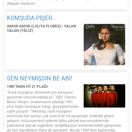
değişen stadyum…
KOMŞUDA PİŞER...
AMOR AMOR (LOLITA FLORES) / YALAN
YALAN (YELİZ)
SEN NEYMİŞSİN BE ABİ!
1981'İNEN İYİ 21 PLAĞI
“Rock müziğinin ölmemek için dönüşüm
geçirmek zorunda kaldığı yıl. ” BBC Classic
Music dergisi, sıralamasını adadığı 1981
yılını böyle tanımlıyor. Dergi, giriş bölümünde
şöyle yazıyor: “Teknoloji, rock müziğinin
evriminde her zaman çok önemli bir rol oynamıştır. Elektrikli gitarın
gelişimi, müzisyenlerin giderek daha yüksek ses seviyelerinde
çalmasına olanak sağlarken, amplifikasyon sistemlerindeki gelişmeler
de ses olanaklarını daha da genişletti. Ancak 1980'lerin başlarında,