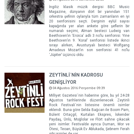
İngiliz klasik müzik dergisi BBC Music
Magazine, dünyanın dört bir yanından 151
orkestra şefinin oylarıyla tüm zamanların en iyi
20 senfonisini seçti. Derginin eylül sayısı
kapağında yer alan ankete göre şeflerin bir
numaralı seçimi, Alman besteci Ludwig van
Beethoven’ın ‘Eroica’ adlı 3 no’lu senfonisi. Yine
Beethoven’ın 9. ‘Koral’ senfonisi listede ikinci
sırayı alırken, Avusturyalı besteci Wolfgang
Amadeus Mozart’ın son senfonisi 41 no’lu
‘Jüpiter’ üçüncü oldu.
ZEYTİNLİ´NİN KADROSU
GENİŞLİYOR
04 Ağustos 2016 Perşembe 09:39
Milliyet Gazetesi´nin haberine göre, bu yıl 24-28
Ağustos tarihlerinde düzenlenecek Zeytinli
Rock Festivali´nin listesine önemli isimler
eklendi. Buna göre Selda Bağcan ile Boom Pam,
Bülent Ortaçgil, Kurtalan Ekspres, İskender
Paydaş, Ünlü, Moğlolar ve Flört sahne çıkacak
yeni isimler. Festivalde ayrıca Duman, Mor ve
Ötesi, Teoan, Büyük Ev Ablukada, Şebnem Ferah
gibi isimler de var.