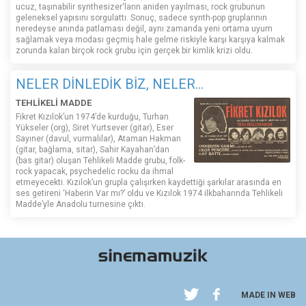
ucuz, taşınabilir synthesizer'ların aniden yayılması, rock grubunun
geleneksel yapısını sorgulattı. Sonuç, sadece synth-pop gruplarının
neredeyse anında patlaması değil, aynı zamanda yeni ortama uyum
sağlamak veya modası geçmiş hale gelme riskiyle karşı karşıya kalmak
zorunda kalan birçok rock grubu için gerçek bir kimlik krizi oldu.
NELER DİNLEDİK BİZ, NELER...
TEHLİKELİ MADDE
Fikret Kızılok’un 1974’de kurduğu, Turhan
Yükseler (org), Siret Yurtsever (gitar), Eser
Sayıner (davul, vurmalılar), Ataman Hakman
(gitar, bağlama, sitar), Sahir Kayahan’dan
(bas gitar) oluşan Tehlikeli Madde grubu, folk-
rock yapacak, psychedelic rocku da ihmal
etmeyecekti. Kızılok’un grupla çalışırken kaydettiği şarkılar arasında en
ses getireni ‘Haberin Var mı?’ oldu ve Kızılok 1974 ilkbaharında Tehlikeli
Madde’yle Anadolu turnesine çıktı.
MADE IN WEB