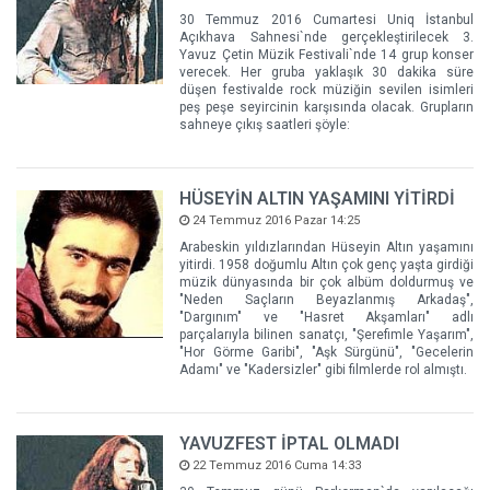
30 Temmuz 2016 Cumartesi Uniq İstanbul
Açıkhava Sahnesi`nde gerçekleştirilecek 3.
Yavuz Çetin Müzik Festivali`nde 14 grup konser
verecek. Her gruba yaklaşık 30 dakika süre
düşen festivalde rock müziğin sevilen isimleri
peş peşe seyircinin karşısında olacak. Grupların
sahneye çıkış saatleri şöyle:
HÜSEYİN ALTIN YAŞAMINI YİTİRDİ
24 Temmuz 2016 Pazar 14:25
Arabeskin yıldızlarından Hüseyin Altın yaşamını
yitirdi. 1958 doğumlu Altın çok genç yaşta girdiği
müzik dünyasında bir çok albüm doldurmuş ve
"Neden Saçların Beyazlanmış Arkadaş",
"Dargınım" ve "Hasret Akşamları" adlı
parçalarıyla bilinen sanatçı, "Şerefimle Yaşarım",
"Hor Görme Garibi", "Aşk Sürgünü", "Gecelerin
Adamı" ve "Kadersizler" gibi filmlerde rol almıştı.
YAVUZFEST İPTAL OLMADI
22 Temmuz 2016 Cuma 14:33