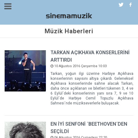
Müzik Haberleri
TARKAN AÇIKHAVA KONSERLERİNİ
ARTTIRDI
10 Ağustos 2016 Çarşamba 10:03
Tarkan, yoğun ilgi üzerine Harbiye Açıkhava
konserlerinin sayısını altıya çıkardı. Geleneksel
Açıkhava konserlerinde sahne alacak Tarkan,
daha önce açıklanan ve biletleri tükenen 3, 4 ve
6 Eylül´deki konserlerinin yanı sıra 7, 9 ve 10
Eylül´de Harbiye Cemil Topuzlu Açıkhava
Sahnesi´nde müzikseverlerle buluşacak.
EN İYİ SENFONİ ´BEETHOVEN´DEN
SEÇİLDİ
06 Ağustos 2016 Cumartesi 22:20