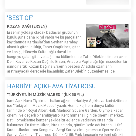
'BEST OF'
KOZAN DAĞI (ERSEN)
Ersen’in yoldaşı olacak Dadaşlar grubunun
kuruluşuna daha iki yıl vardır ve bu parçaların
kayıtlarında Kardaşlar’dan Seyhan Karabay
akustik gitar ile ıklığı, Taner Öngür bas, gitar
ve kaşığı, Hüseyin Sultanoğlu davul ile
bongoyu çalar; gitar ve bağlama bölümleri de Zafer Dilek’in elinden çıkar.
Derli Kaval ve Kozan Dağı ile Ersen, Anadolu Pop’ta ağırlığı hissedilen bir
isimdir artık. Kozan Dağı’na Ersen’in bestesi Anadolu ozanlarını
aratmayacak derecede başarılıdır; Zafer Dilek’in düzenlemesi de.
HARBİYE AÇIKHAVA TİYATROSU
'TÜRKİYE'NİN MÜZİK MABEDİ' (İLK 50 YIL)
İsmi Açık Hava Tiyatrosu; halkın ağzında Harbiye Açıkhava; kartvizitinde
ise ‘Türkiye’nin Müzik Mabedi’ yazılı. Hem ülke, hem dünya kültür
tarihinde bir Royal Albert Hall, Madison Square Garden, Olympia kadar
önemli ve değerli bir amfitiyatro. Kent mimarisi için de önemli merkez.
Batılı örneklerine benzer şekilde bir eğlence vadisinin ortasında
bulunuyor. En üstte Hilton, biraz altında, günümüzde adı İstanbul Lütfi
Kırdar Uluslararası Kongre ve Sergi Sarayı olmuş meşhur Spor ve Sergi
Sarayı, Açıkhava Tiyatrosu, Küçük Çiftlik Park lunaparkı ve ismi sürekli