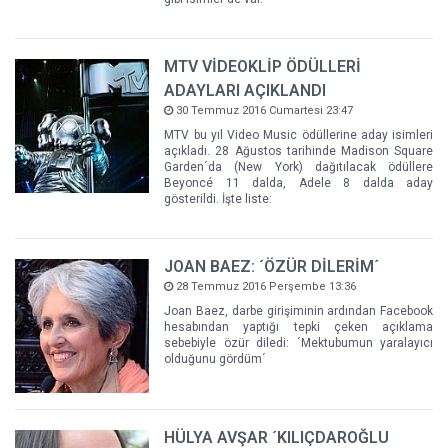
MTV VİDEOKLİP ÖDÜLLERİ
ADAYLARI AÇIKLANDI
30 Temmuz 2016 Cumartesi 23:47
MTV bu yıl Video Music ödüllerine aday isimleri
açıkladı. 28 Ağustos tarihinde Madison Square
Garden´da (New York) dağıtılacak ödüllere
Beyoncé 11 dalda, Adele 8 dalda aday
gösterildi. İşte liste:
JOAN BAEZ: ´ÖZÜR DİLERİM´
28 Temmuz 2016 Perşembe 13:36
Joan Baez, darbe girişiminin ardından Facebook
hesabından yaptığı tepki çeken açıklama
sebebiyle özür diledi: ´Mektubumun yaralayıcı
olduğunu gördüm´
HÜLYA AVŞAR ´KILIÇDAROĞLU