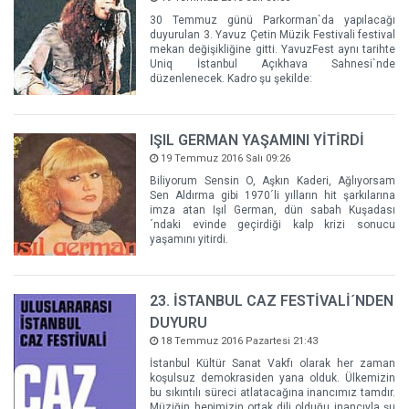
30 Temmuz günü Parkorman`da yapılacağı
duyurulan 3. Yavuz Çetin Müzik Festivali festival
mekan değişikliğine gitti. YavuzFest aynı tarihte
Uniq İstanbul Açıkhava Sahnesi`nde
düzenlenecek. Kadro şu şekilde:
IŞIL GERMAN YAŞAMINI YİTİRDİ
19 Temmuz 2016 Salı 09:26
Biliyorum Sensin O, Aşkın Kaderi, Ağlıyorsam
Sen Aldırma gibi 1970´li yılların hit şarkılarına
imza atan Işıl German, dün sabah Kuşadası
´ndaki evinde geçirdiği kalp krizi sonucu
yaşamını yitirdi.
23. İSTANBUL CAZ FESTİVALİ´NDEN
DUYURU
18 Temmuz 2016 Pazartesi 21:43
İstanbul Kültür Sanat Vakfı olarak her zaman
koşulsuz demokrasiden yana olduk. Ülkemizin
bu sıkıntılı süreci atlatacağına inancımız tamdır.
Müziğin hepimizin ortak dili olduğu inancıyla şu