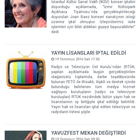
İstanbul Kültür Sanat Vakfı (İKSV) konser iptalini
duyurduğu açıklamada, "İzmir Kültürpark
Açıkhava Tiyatrosu´nda gerçekleştirileceği
duyurulan Joan Baez konseri sanatçının isteği
üzerine iptal olmuştur. İzleyicilerimiz iade
işlemleri için bilet aldıkları gişeye başvurabilirler"
dedi.
YAYIN LİSANSLARI İPTAL EDİLDİ
19 Temmuz 2016 Salı 17:50
Radyo ve Televizyon Üst Kurulu´ndan (RTÜK,
yapılan açıklamada bugün gerçekleştirilen
olağanüstü toplantıda, darbe teşebbüsünde
bulunan FETÖ ile iltisaklı, ilişkili ve destek içinde
bulunduğu belirlenen tüm medya hizmet
sağlayıcı kuruluşların (radyo ve televizyon
kuruluşları) RTÜK nezdindeki bütün yayın hak ve
lisanslarının oy birliğiyle iptal edildiği belirtildi.
Yayın hak ve lisansları iptal edilen televizyon ve
radyoların listesi şöyle:
YAVUZFEST MEKAN DEĞİŞTİRDİ
19 Temmuz 2016 Salı 09:50