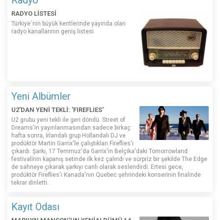
RADYO LİSTESİ
Türkiye´nin büyük kentlerinde yayında olan
radyo kanallarının geniş listesi
Yeni Albümler
U2'DAN YENİ TEKLİ: 'FIREFLIES'
U2 grubu yeni tekli ile geri döndü. Street of
Dreams'in yayınlanmasından sadece birkaç
hafta sonra, İrlandalı grup Hollandalı DJ ve
prodüktör Martin Garrix'le çalıştıkları Fireflies'ı
çıkardı. Şarkı, 17 Temmuz'da Garrix'in Belçika'daki Tomorrowland
festivalinin kapanış setinde ilk kez çalındı ​​ve sürpriz bir şekilde The Edge
de sahneye çıkarak şarkıyı canlı olarak seslendirdi. Ertesi gece,
prodüktör Fireflies'ı Kanada'nın Quebec şehrindeki konserinin finalinde
tekrar dinletti.
Kayıt Odası