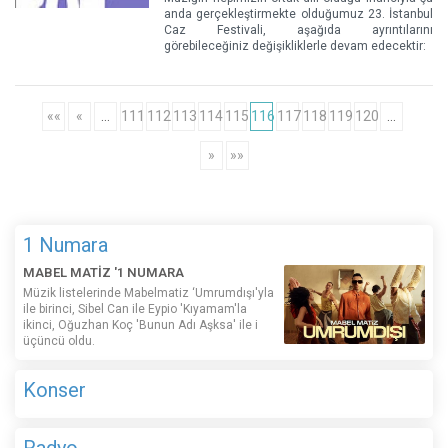
anda gerçekleştirmekte olduğumuz 23. İstanbul
Caz Festivali, aşağıda ayrıntılarını
görebileceğiniz değişikliklerle devam edecektir:
««
«
…
111
112
113
114
115
116
117
118
119
120
…
»
»»
1 Numara
MABEL MATİZ '1 NUMARA
Müzik listelerinde Mabelmatiz ‘Umrumdışı'yla
ile birinci, Sibel Can ile Eypio 'Kıyamam'la
ikinci, Oğuzhan Koç 'Bunun Adı Aşksa' ile i
üçüncü oldu.
Konser
Radyo