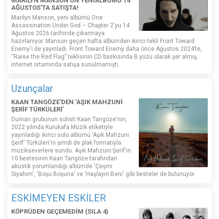
MARILYN MANSON'UN YENİALBÜMÜ 14
AĞUSTOS'TA SATIŞTA!
Marilyn Manson, yeni albümü One
Assassination Under God – Chapter 2'yu 14
Ağustos 2026 tarihinde çıkarmaya
hazırlanıyor. Manson geçen hafta albümden ikinci tekli Front Toward
Enemy'i de yayınladı. Front Toward Enemy daha önce Ağustos 2024’te,
“Raise the Red Flag” teklisinin CD baskısında B yüzü olarak şer almış,
internet ortamında satışa sunulmamıştı.
Uzunçalar
KAAN TANGÖZE'DEN 'AŞIK MAHZUNİ
ŞERİF TÜRKÜLERİ'
Duman grubunun solisti Kaan Tangöze'nin,
2022 yılında Kurukafa Müzik etiketiyle
yayınladığı ikinci solo albümü 'Aşık Mahzuni
Şerif' Türküleri'ni şimdi de plak formatıyla
müzikseverlere sundu. Aşık Mahzuni Şerif'in
10 bestesinin Kaan Tangöze tarafından
akustik yorumlandığı albümde 'Çeşmi
Siyahım', 'Boşu Boşuna' ve 'Haşlayın Beni' gibi besteler de bulunuyor.
ESKİMEYEN ESKİLER
KÖPRÜDEN GEÇEMEDİM (SILA 4)