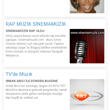
RAP MÜZİK SİNEMAMÜZİK
SİNEMAMÜZİK RAP OLDU
Genç yaşına karşın uzun yıllardır rap müzikle
uğraşan ´sinemamuzik.com´ okuru Emre
Onaran sitemiz için rap şarkı yazdı. Yapıtını
arkadaşı Uygar´la (Ragyu) birlikte seslendiren
Emre Onaran´ın (Sürgün) videosu fotoğrafı
tıklayınca:
TV'de Müzik
IRMAK ARICI İLE DÜNDEN BUGÜNE
Irmak Arıcı'nın sunduğu, bugün 23.00'te TRT
Müzik'te ekranlara gelecek programda, sanat
dünyasının önde gelen isimleriyle müziğe
dair keyifli bir sohbet var.