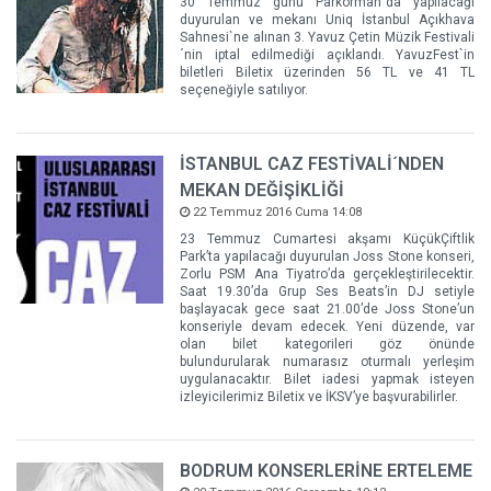
30 Temmuz günü Parkorman`da yapılacağı
duyurulan ve mekanı Uniq İstanbul Açıkhava
Sahnesi`ne alınan 3. Yavuz Çetin Müzik Festivali
´nin iptal edilmediği açıklandı. YavuzFest`in
biletleri Biletix üzerinden 56 TL ve 41 TL
seçeneğiyle satılıyor.
İSTANBUL CAZ FESTİVALİ´NDEN
MEKAN DEĞİŞİKLİĞİ
22 Temmuz 2016 Cuma 14:08
23 Temmuz Cumartesi akşamı KüçükÇiftlik
Park’ta yapılacağı duyurulan Joss Stone konseri,
Zorlu PSM Ana Tiyatro’da gerçekleştirilecektir.
Saat 19.30’da Grup Ses Beats’in DJ setiyle
başlayacak gece saat 21.00’de Joss Stone’un
konseriyle devam edecek. Yeni düzende, var
olan bilet kategorileri göz önünde
bulundurularak numarasız oturmalı yerleşim
uygulanacaktır. Bilet iadesi yapmak isteyen
izleyicilerimiz Biletix ve İKSV’ye başvurabilirler.
BODRUM KONSERLERİNE ERTELEME