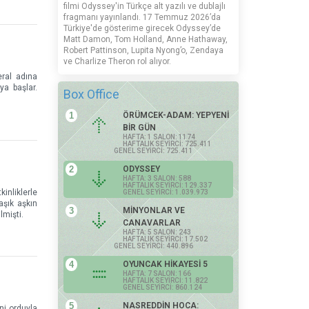
filmi Odyssey'in Türkçe alt yazılı ve dublajlı
fragmanı yayınlandı. 17 Temmuz 2026’da
Türkiye'de gösterime girecek Odyssey’de
Matt Damon, Tom Holland, Anne Hathaway,
Robert Pattinson, Lupita Nyong’o, Zendaya
ve Charlize Theron rol alıyor.
eral adına
ya başlar.
Box Office
1
ÖRÜMCEK-ADAM: YEPYENİ
BİR GÜN
HAFTA: 1 SALON: 1174
HAFTALIK SEYİRCİ: 725.411
GENEL SEYİRCİ: 725.411
2
ODYSSEY
HAFTA: 3 SALON: 588
HAFTALIK SEYİRCİ: 129.337
inliklerle
GENEL SEYİRCİ: 1.039.973
aşık aşkın
3
MİNYONLAR VE
lmişti.
CANAVARLAR
HAFTA: 5 SALON: 243
HAFTALIK SEYİRCİ: 17.502
GENEL SEYİRCİ: 440.896
4
OYUNCAK HİKAYESİ 5
HAFTA: 7 SALON: 166
HAFTALIK SEYİRCİ: 11.822
GENEL SEYİRCİ: 860.124
5
NASREDDİN HOCA:
ni orduyla