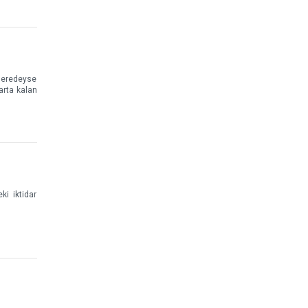
 neredeyse
arta kalan
ki iktidar
.