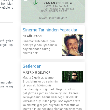
ZAMAN YOLCUSU 4
n Iron Man
HAFTA: 2 SALON: 245
k güçlerle
HAFTALIK SEYİRCİ: 10.033
GENEL SEYİRCİ: 54.873
Devamı için tıklayınız.
Sinema Tarihinden Yapraklar
08 AĞUSTOS
attâ yakın
Sinema tarihinde bugün
irçok kişi
neler yaşandı? İşte tarihin
sayfalarından birkaç
önemli not:
Setlerden
MATRIX 5 GELİYOR
Matrix 5 geliyor: Warner
Bros. bilim kurgu serisinin
lına gelen
bir sonraki bölümünün
 ona yavaş
hazırlandığını doğruladı. Beşinci bölüm
geliştirme aşamasında ve oyuncu kadrosu
ile yayın tarihi henüz belli değil. İlk olarak
2024 için duyurulan proje, son aylarda rafa
kaldırılmış gibi görünüyordu. Şimdi stüdyo,
Matrix 5'in gelecekteki planlarının bir parçası