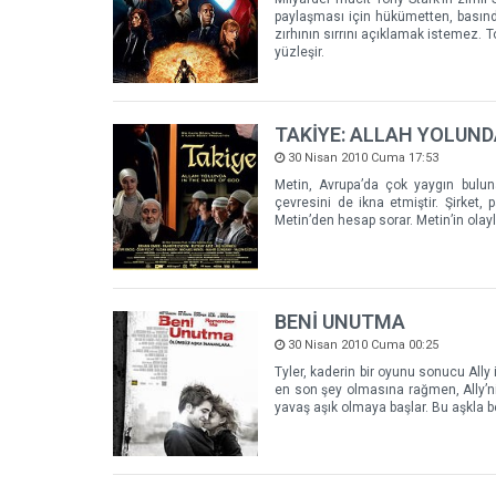
paylaşması için hükümetten, basında
zırhının sırrını açıklamak istemez. T
yüzleşir.
TAKİYE: ALLAH YOLUN
30 Nisan 2010 Cuma 17:53
Metin, Avrupa’da çok yaygın buluna
çevresini de ikna etmiştir. Şirket, p
Metin’den hesap sorar. Metin’in olay
BENİ UNUTMA
30 Nisan 2010 Cuma 00:25
Tyler, kaderin bir oyunu sonucu Ally
en son şey olmasına rağmen, Ally’n
yavaş aşık olmaya başlar. Bu aşkla 