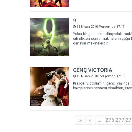
9
15 Nisan 2010 Perşembe 17:17
Yakın bir gelecekte dünyadaki maki
silindikten sonra makinelerin çoğu k
canavar makinelerdir.
GENÇ VICTORIA
15 Nisan 2010 Perşembe 17:10
Kraliçe Victoria’nın genç yaşında i
kavgalarının nesnesi olmaktan, Prens
««
«
…
276
277
27