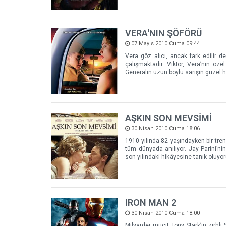
VERA'NIN ŞÖFÖRÜ
07 Mayıs 2010 Cuma 09:44
Vera göz alıcı, ancak fark edilir de
çalışmaktadır. Viktor, Vera’nın öze
Generalin uzun boylu sarışın güzel 
AŞKIN SON MEVSİMİ
30 Nisan 2010 Cuma 18:06
1910 yılında 82 yaşındayken bir tre
tüm dünyada anılıyor. Jay Parini’ni
son yılındaki hikâyesine tanık oluyo
IRON MAN 2
30 Nisan 2010 Cuma 18:00
Milyarder mucit Tony Stark’ın zırhl