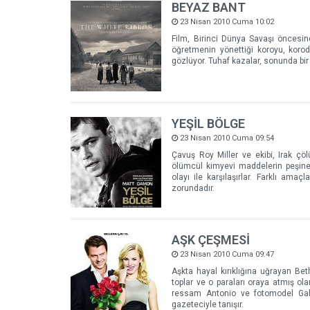
BEYAZ BANT
23 Nisan 2010 Cuma 10:02
Film, Birinci Dünya Savaşı öncesin
öğretmenin yönettiği koroyu, korodak
gözlüyor. Tuhaf kazalar, sonunda bir
YEŞİL BÖLGE
23 Nisan 2010 Cuma 09:54
Çavuş Roy Miller ve ekibi, Irak çöl
ölümcül kimyevi maddelerin peşine 
olayı ile karşılaşırlar. Farklı ama
zorundadır.
AŞK ÇEŞMESİ
23 Nisan 2010 Cuma 09:47
Aşkta hayal kırıklığına uğrayan Bet
toplar ve o paraları oraya atmış ol
ressam Antonio ve fotomodel Gale a
gazeteciyle tanışır.