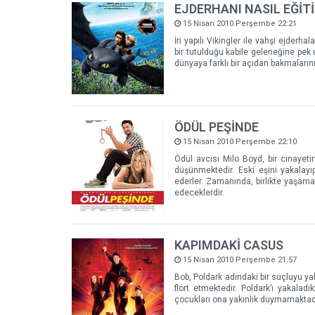
EJDERHANI NASIL EĞİTİ
15 Nisan 2010 Perşembe 22:21
İri yapılı Vikingler ile vahşi ejde
bir tutulduğu kabile geleneğine pek 
dünyaya farklı bir açıdan bakmalarını
ÖDÜL PEŞİNDE
15 Nisan 2010 Perşembe 22:10
Ödül avcısı Milo Boyd, bir cinayet
düşünmektedir. Eski eşini yakalayıp
ederler. Zamanında, birlikte yaşam
edeceklerdir.
KAPIMDAKİ CASUS
15 Nisan 2010 Perşembe 21:57
Bob, Poldark adındaki bir suçluyu yak
flört etmektedir. Poldark’ı yakalad
çocukları ona yakınlık duymamaktadır