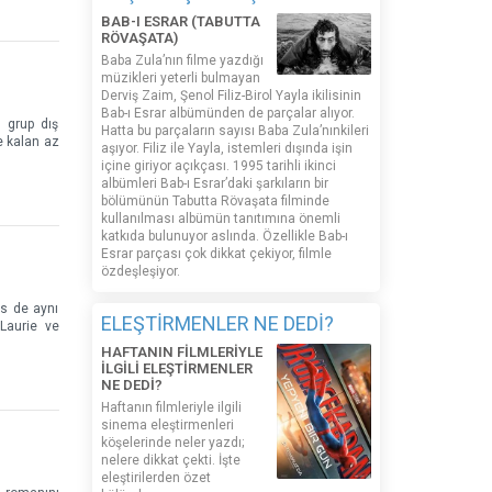
BAB-I ESRAR (TABUTTA
RÖVAŞATA)
Baba Zula’nın filme yazdığı
müzikleri yeterli bulmayan
Derviş Zaim, Şenol Filiz-Birol Yayla ikilisinin
Bab-ı Esrar albümünden de parçalar alıyor.
, grup dış
Hatta bu parçaların sayısı Baba Zula’nınkileri
e kalan az
aşıyor. Filiz ile Yayla, istemleri dışında işin
içine giriyor açıkçası. 1995 tarihli ikinci
albümleri Bab-ı Esrar’daki şarkıların bir
bölümünün Tabutta Rövaşata filminde
kullanılması albümün tanıtımına önemli
katkıda bulunuyor aslında. Özellikle Bab-ı
Esrar parçası çok dikkat çekiyor, filmle
özdeşleşiyor.
is de aynı
ELEŞTİRMENLER NE DEDİ?
Laurie ve
HAFTANIN FİLMLERİYLE
İLGİLİ ELEŞTİRMENLER
NE DEDİ?
Haftanın filmleriyle ilgili
sinema eleştirmenleri
köşelerinde neler yazdı;
nelere dikkat çekti. İşte
eleştirilerden özet