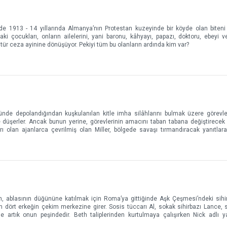
de 1913 - 14 yıllarında Almanya’nın Protestan kuzeyinde bir köyde olan biteni 
i çocukları, onların ailelerini, yani baronu, kâhyayı, papazı, doktoru, ebeyi ve 
 tür ceza ayinine dönüşüyor. Pekiyi tüm bu olanların ardında kim var?
ünde depolandığından kuşkulanılan kitle imha silâhlarını bulmak üzere görevlen
düşerler. Ancak bunun yerine, görevlerinin amacını taban tabana değiştirecek 
çları olan ajanlarca çevrilmiş olan Miller, bölgede savaşı tırmandıracak yanıtla
h, ablasının düğününe katılmak için Roma’ya gittiğinde Aşk Çeşmesi’ndeki sihirl
an dört erkeğin çekim merkezine girer. Sosis tüccarı Al, sokak sihirbazı Lance, 
rtık onun peşindedir. Beth taliplerinden kurtulmaya çalışırken Nick adlı yak