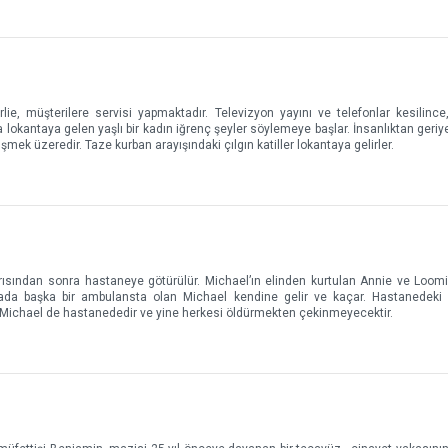
ie, müşterilere servisi yapmaktadır. Televizyon yayını ve telefonlar kesilince
a lokantaya gelen yaşlı bir kadın iğrenç şeyler söylemeye başlar. İnsanlıktan geriy
mek üzeredir. Taze kurban arayışındaki çılgın katiller lokantaya gelirler.
ırısından sonra hastaneye götürülür. Michael’ın elinden kurtulan Annie ve Loom
ada başka bir ambulansta olan Michael kendine gelir ve kaçar. Hastanedeki 
r: Michael de hastanededir ve yine herkesi öldürmekten çekinmeyecektir.