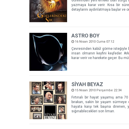
Görevinden yeni emekli olan sorgu m
yazmaya karar verir. Kısa bir sür
detaylarını aydınlatmaya başlar ve o
ASTRO BOY
16 Nisan 2010 Cuma 07:12
Çevresinden kabûl görme isteğiyle bi
insan olmanın keyfini keşfeder. Ar
karar verir ve harekete geçer. Bu m
SİYAH BEYAZ
15 Nisan 2010 Perşembe 22:34
Fırtınalı bir hayat yaşamış ama 70
bırakan, sakin bir yaşam sürmeye ça
hayata karşı tek başına direnen, y
sığınabilecekleri son liman.