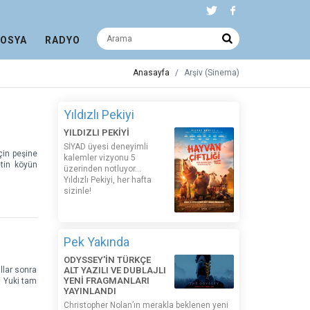
DOSYA
RADYO
Anasayfa
Arşiv (Sinema)
Yıldızlı Pekiyi
YILDIZLI PEKİYİ
SİYAD üyesi deneyimli
çin peşine
kalemler vizyonu 5
etin köyün
üzerinden notluyor...
Yıldızlı Pekiyi, her hafta
sizinle!
Pek Yakında
ODYSSEY'İN TÜRKÇE
llar sonra
ALT YAZILI VE DUBLAJLI
YENİ FRAGMANLARI
. Yuki tam
YAYINLANDI
Christopher Nolan’ın merakla beklenen yeni