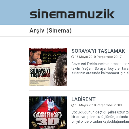
Arşiv (Sinema)
SORAYA'YI TAŞLAMAK
13 Mayıs 2010 Perşembe 20:17
Gazeteci Freidoune’nun arabası bo
takılır. Yeğeni Soraya, köylüler t
sırlarının arasında kalmaması için e
LABİRENT
13 Mayıs 2010 Perşembe 20:09
Çocukluğunun geçtiği şehre uzun zam
bir araya gelen bu üçlünün, aslında 
on yıl önce ortadan kaybolduğundan b