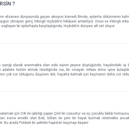
RSİN ?
rhaların efsanevi dünyasında geçen aksiyon komedi filmde, ejderha öldürmenin kah
uygun olmayan genç Vikingli Hıçkıdık’ın hikâyesi anlatılıyor. Onun ve Vikingli arka
 sağlayan bir ejderhayla karşılaştığında, Hıçkıdık’ın dünyası alt üst oluyor.
in sanığı olarak aranmakta olan eski eşinin peşine düştüğünde, hayalindeki işi
 adalete teslim etmek istediğinde ise, bir cinayeti örtbas etme işine bulaştıkl
anın çok zor olduğunu düşünen ikili, hayatta kalmak için kaçmanın daha zor old
alamak için CIA ile işbirliği yapan Çinli bir casustur ve üç çocuklu bekâr komşusu G
ıktan sonra emekli olan Bob, Gillian ile yeni bir hayat kurmak istemekte ancak 
. Bu arada Poldark bir şekilde hapisten kaçmayı başarır.