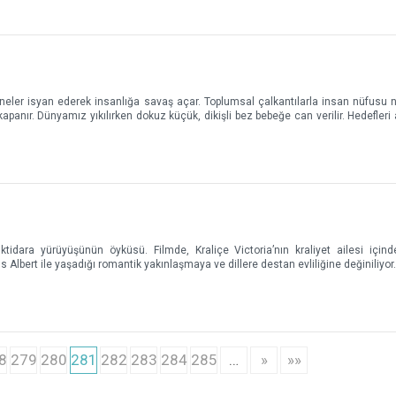
neler isyan ederek insanlığa savaş açar. Toplumsal çalkantılarla insan nüfusu
apanır. Dünyamız yıkılırken dokuz küçük, dikişli bez bebeğe can verilir. Hedefleri 
ktidara yürüyüşünün öyküsü. Filmde, Kraliçe Victoria’nın kraliyet ailesi içinde
 Albert ile yaşadığı romantik yakınlaşmaya ve dillere destan evliliğine değiniliyor
8
279
280
281
282
283
284
285
…
»
»»