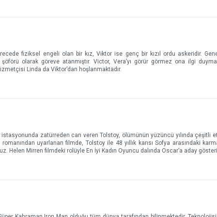
recede fiziksel engeli olan bir kız, Viktor ise genç bir kızıl ordu askeridir. Gen
l şöförü olarak göreve atanmıştır. Victor, Vera’yı görür görmez ona ilgi duyma
hizmetçisi Linda da Viktor’dan hoşlanmaktadır.
n istasyonunda zatürreden can veren Tolstoy, ölümünün yüzüncü yılında çeşitli etk
n romanından uyarlanan filmde, Tolstoy ile 48 yıllık karısı Sofya arasındaki karm
ruz. Helen Mirren filmdeki rolüyle En İyi Kadın Oyuncu dalında Oscar’a aday gösteri
ı Süper Kahraman Iron Man olduğu tüm dünya tarafından bilinmektedir. Teknolojisi