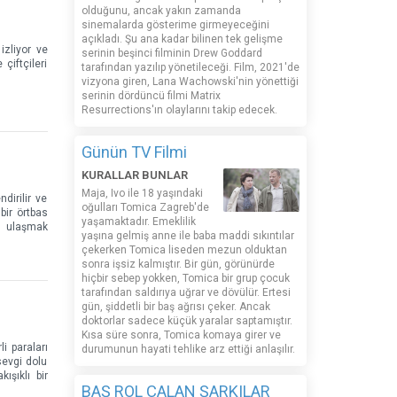
olduğunu, ancak yakın zamanda
sinemalarda gösterime girmeyeceğini
açıkladı. Şu ana kadar bilinen tek gelişme
izliyor ve
serinin beşinci filminin Drew Goddard
çiftçileri
tarafından yazılıp yönetileceği. Film, 2021'de
vizyona giren, Lana Wachowski'nin yönettiği
serinin dördüncü filmi Matrix
Resurrections'ın olaylarını takip edecek.
Günün TV Filmi
KURALLAR BUNLAR
Maja, Ivo ile 18 yaşındaki
dirilir ve
oğulları Tomica Zagreb'de
bir örtbas
yaşamaktadır. Emeklilik
ra ulaşmak
yaşına gelmiş anne ile baba maddi sıkıntılar
çekerken Tomica liseden mezun olduktan
sonra işsiz kalmıştır. Bir gün, görünürde
hiçbir sebep yokken, Tomica bir grup çocuk
tarafından saldırıya uğrar ve dövülür. Ertesi
gün, şiddetli bir baş ağrısı çeker. Ancak
doktorlar sadece küçük yaralar saptamıştır.
Kısa süre sonra, Tomica komaya girer ve
i paraları
durumunun hayati tehlike arz ettiği anlaşılır.
sevgi dolu
ışıklı bir
BAŞ ROL ÇALAN ŞARKILAR