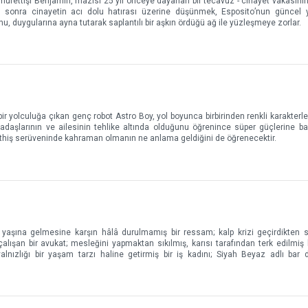
üfettişi Benjamin, mazisi 25 yıl önceye dayanan bir tecavüz - cinayet vakasını
e sonra cinayetin acı dolu hatırası üzerine düşünmek, Esposito’nun güncel 
nu, duygularına ayna tutarak saplantılı bir aşkın ördüğü ağ ile yüzleşmeye zorlar.
r yolculuğa çıkan genç robot Astro Boy, yol boyunca birbirinden renkli karakterlerl
kadaşlarının ve ailesinin tehlike altında olduğunu öğrenince süper güçlerine 
üthiş serüveninde kahraman olmanın ne anlama geldiğini de öğrenecektir.
 yaşına gelmesine karşın hâlâ durulmamış bir ressam; kalp krizi geçirdikten s
lışan bir avukat; mesleğini yapmaktan sıkılmış, karısı tarafından terk edilmiş b
alnızlığı bir yaşam tarzı haline getirmiş bir iş kadını; Siyah Beyaz adlı bar 