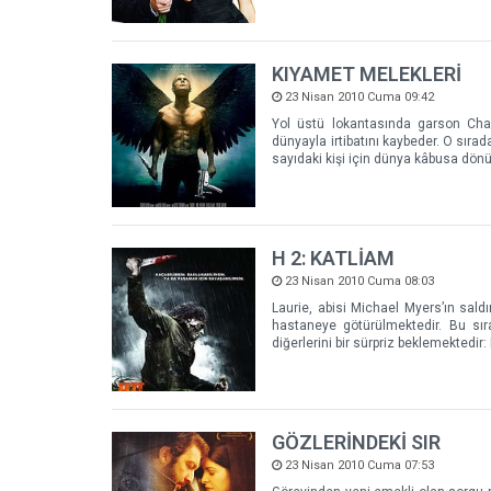
KIYAMET MELEKLERİ
23 Nisan 2010 Cuma 09:42
Yol üstü lokantasında garson Charl
dünyayla irtibatını kaybeder. O sırad
sayıdaki kişi için dünya kâbusa dönüş
H 2: KATLİAM
23 Nisan 2010 Cuma 08:03
Laurie, abisi Michael Myers’ın sald
hastaneye götürülmektedir. Bu sır
diğerlerini bir sürpriz beklemektedi
GÖZLERİNDEKİ SIR
23 Nisan 2010 Cuma 07:53