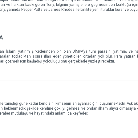
n ve halktan baskı gören Tony, bilginin yanlış ellere geçmesinden korktuğu içi
ony, yanında Pepper Potts ve James Rhodes ile birlikte yeni ittifaklar kurar ve büyü
DA
n İslâmi yatırım şirketlerinden biri olan JİMPA’ya tüm parasını yatırmış ve h
araları topladıktan sonra iflâs eder, yöneticileri ortadan yok olur. Para yatıran b
ları çözmek için başladığı yolculuğu onu gerçeklerle yüzleştirecektir.
 ile tanıştığı güne kadar kendisini kimsenin anlayamadığını düşünmektedir. Aşk ak
in beklenmedik şekilde kendine çok iyi gelmesi ve ondan ilham alıyor olmasıyla
beraber mutluluğu ve hayatındaki anlamı da keşfeder.