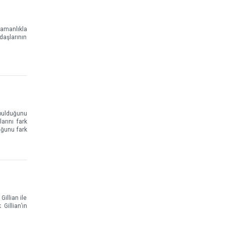
ramanlıkla
daşlarının
 bulduğunu
arını fark
uğunu fark
illian ile
Gillian’ın