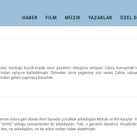
HABER
FİLM
MÜZİK
YAZARLAR
ÖZEL 
zulur, durduğu küçük köyde onun gazeteci olduğunu anlayan Zahra, konuşmak i
arafından vahşice katledilmiştir. Ölmeden önce yeğenine söz veren Zahra, vahş
linden geleni yapmaya kararlıdır.
an sonra geri dönen Ken’i burada çocukluk arkadaşları Motoki ve Rin karşılar. Yı
“dörtlü” olduğu zamanlardan bir arkadaşları, Yuki, o gecenin davetsiz misafiridir
eri, ne arkadaşları, ne de ailesi ondan haber alabilmiştir.