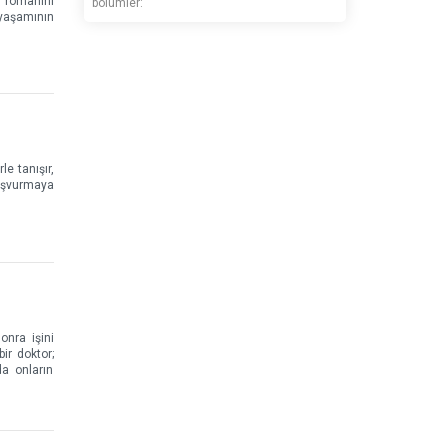
n romanını
bölümler:
yaşamının
e tanışır,
başvurmaya
onra işini
ir doktor;
da onların