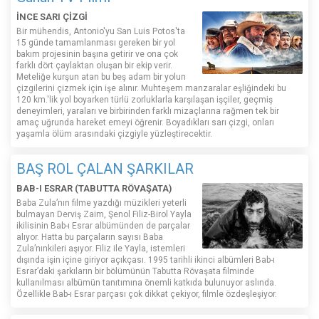
İNCE SARI ÇİZGİ
Bir mühendis, Antonio'yu San Luis Potos'ta
15 günde tamamlanması gereken bir yol
bakım projesinin başına getirir ve ona çok
farklı dört çaylaktan oluşan bir ekip verir.
Meteliğe kurşun atan bu beş adam bir yolun
çizgilerini çizmek için işe alınır. Muhteşem manzaralar eşliğindeki bu
120 km.'lik yol boyarken türlü zorluklarla karşılaşan işçiler, geçmiş
deneyimleri, yaraları ve birbirinden farklı mizaçlarına rağmen tek bir
amaç uğrunda hareket emeyi öğrenir. Boyadıkları sarı çizgi, onları
yaşamla ölüm arasındaki çizgiyle yüzleştirecektir.
BAŞ ROL ÇALAN ŞARKILAR
BAB-I ESRAR (TABUTTA RÖVAŞATA)
Baba Zula’nın filme yazdığı müzikleri yeterli
bulmayan Derviş Zaim, Şenol Filiz-Birol Yayla
ikilisinin Bab-ı Esrar albümünden de parçalar
alıyor. Hatta bu parçaların sayısı Baba
Zula’nınkileri aşıyor. Filiz ile Yayla, istemleri
dışında işin içine giriyor açıkçası. 1995 tarihli ikinci albümleri Bab-ı
Esrar’daki şarkıların bir bölümünün Tabutta Rövaşata filminde
kullanılması albümün tanıtımına önemli katkıda bulunuyor aslında.
Özellikle Bab-ı Esrar parçası çok dikkat çekiyor, filmle özdeşleşiyor.