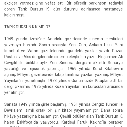
akciğer yetmezliğine vefat etti. Bir süredir parkinson tedavisi
gören Tarık Dursun K, dün durumu ağırlaşınca hastaneye
kaldırılmıştı.
TARIK DURSUN K KİMDİR?
1949 yılında İzmir´de Anadolu gazetesinde sinema eleştirileri
yazmaya başladı. Sonra sırasıyla Yeni Gün, Ankara Ulus, Yeni
İstanbul ve Vatan gazetelerinde gündelik yazılar yazdı. Pazar
Postası ve Akis dergilerinde sinema eleştirileri yazdı. Eleştirmen Ali
Gevgilili ile birlikte aylık Yeni Sinema dergisini çıkarttı. Senaryo
yazarlığı ve rejisörlük yapmıştır. 1969 yılında Kurul Kitabevi’ni
açmış, Milliyet gazetesinde kitap tanıtma yazıları yazmış, Milliyet
Yayınları’nı yönetmiştir. 1973 yılında Günümüzde Kitaplar adlı bir
dergi çıkarmış, 1975 yılında Koza Yayınları´nın kurucuları arasında
yer almıştır.
Sanata 1949 yılında şiirle başlamış, 1951 yılında Cengiz Tuncer ile
Devrialem isimli ortak bir şiir kitabı yayımlamıştır. Daha sonra
hikâye yazarlığına başlamıştır. Çeşitli ödüller alan Tarık Dursun K.
halen Eskifoça´da yaşıyordu. Kardeşi Faruk Kakınç´la beraber