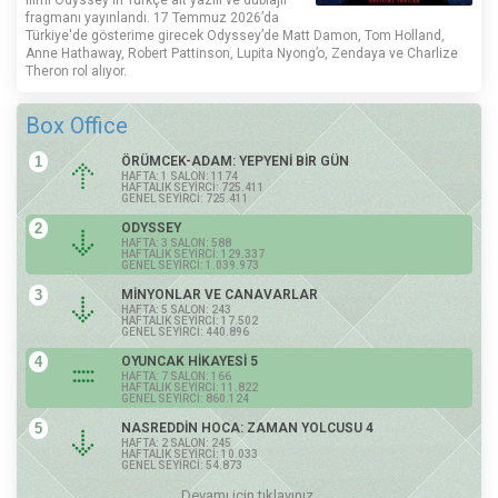
fragmanı yayınlandı. 17 Temmuz 2026’da
Türkiye'de gösterime girecek Odyssey’de Matt Damon, Tom Holland,
Anne Hathaway, Robert Pattinson, Lupita Nyong’o, Zendaya ve Charlize
Theron rol alıyor.
Box Office
1
ÖRÜMCEK-ADAM: YEPYENİ BİR GÜN
HAFTA: 1 SALON: 1174
HAFTALIK SEYİRCİ: 725.411
GENEL SEYİRCİ: 725.411
2
ODYSSEY
HAFTA: 3 SALON: 588
HAFTALIK SEYİRCİ: 129.337
GENEL SEYİRCİ: 1.039.973
3
MİNYONLAR VE CANAVARLAR
HAFTA: 5 SALON: 243
HAFTALIK SEYİRCİ: 17.502
GENEL SEYİRCİ: 440.896
4
OYUNCAK HİKAYESİ 5
HAFTA: 7 SALON: 166
HAFTALIK SEYİRCİ: 11.822
GENEL SEYİRCİ: 860.124
5
NASREDDİN HOCA: ZAMAN YOLCUSU 4
HAFTA: 2 SALON: 245
HAFTALIK SEYİRCİ: 10.033
GENEL SEYİRCİ: 54.873
Devamı için tıklayınız.