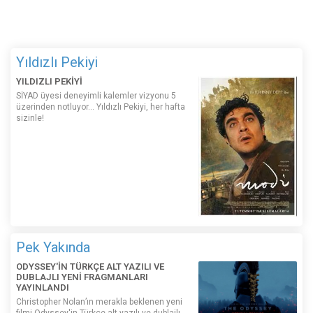
Yıldızlı Pekiyi
YILDIZLI PEKİYİ
SİYAD üyesi deneyimli kalemler vizyonu 5
üzerinden notluyor... Yıldızlı Pekiyi, her hafta
sizinle!
Pek Yakında
ODYSSEY'İN TÜRKÇE ALT YAZILI VE
DUBLAJLI YENİ FRAGMANLARI
YAYINLANDI
Christopher Nolan’ın merakla beklenen yeni
filmi Odyssey'in Türkçe alt yazılı ve dublajlı