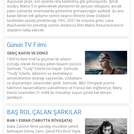
duyurulan proje, son aylarda rafa kaldırılmış gibi görünüyordu. Şimdi
stüdyo, Matrix 5'in gelecekteki planlarının bir parçası olduğunu, ancak
yakın zamanda sinemalarda gösterime girmeyeceğini açıkladı. Şu ana
kadar bilinen tek gelişme serinin beşinci filminin Drew Goddard
tarafından yazılıp yönetileceği. Film, 2021'de vizyona giren, Lana
Wachowski'nin yönettiği serinin dördüncü filmi Matrix Resurrections'ın
olaylarını takip edecek.
Günün TV Filmi
GENÇ KADIN VE DENİZ
1905'te New York'ta göçmen bir ailenin
çocuğu olarak dünyaya gelen başarılı yüzücü
Gertrude "Trudy" Ederle’nin hayatı. Gertrude
"Trudy" Ederle, ablasının ve destekleyici
antrenörlerinin desteği sayesinde, zorlukların
ve düşmanlığın üstesinden geldi. Gertrude, ABD Olimpiyat yüzme
takımının basamaklarını yükseltmesi ve Fransa'dan İngiltere'ye, Manş
Denizi üzerinden 21 millik bir mesafeyi suyun içinde kat etmesi
gerekiyor...
BAŞ ROL ÇALAN ŞARKILAR
BAB-I ESRAR (TABUTTA RÖVAŞATA)
Baba Zula’nın filme yazdığı müzikleri yeterli
bulmayan Derviş Zaim, Şenol Filiz-Birol Yayla