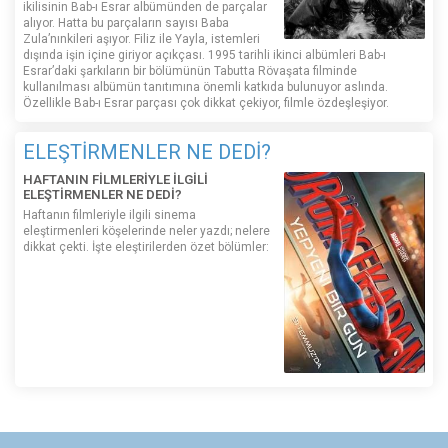
ikilisinin Bab-ı Esrar albümünden de parçalar
alıyor. Hatta bu parçaların sayısı Baba
Zula’nınkileri aşıyor. Filiz ile Yayla, istemleri
dışında işin içine giriyor açıkçası. 1995 tarihli ikinci albümleri Bab-ı
Esrar’daki şarkıların bir bölümünün Tabutta Rövaşata filminde
kullanılması albümün tanıtımına önemli katkıda bulunuyor aslında.
Özellikle Bab-ı Esrar parçası çok dikkat çekiyor, filmle özdeşleşiyor.
ELEŞTİRMENLER NE DEDİ?
HAFTANIN FİLMLERİYLE İLGİLİ
ELEŞTİRMENLER NE DEDİ?
Haftanın filmleriyle ilgili sinema
eleştirmenleri köşelerinde neler yazdı; nelere
dikkat çekti. İşte eleştirilerden özet bölümler: