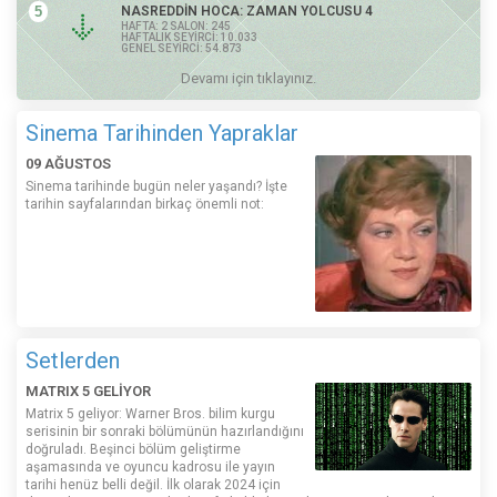
5
NASREDDİN HOCA: ZAMAN YOLCUSU 4
HAFTA: 2 SALON: 245
HAFTALIK SEYİRCİ: 10.033
GENEL SEYİRCİ: 54.873
Devamı için tıklayınız.
Sinema Tarihinden Yapraklar
09 AĞUSTOS
Sinema tarihinde bugün neler yaşandı? İşte
tarihin sayfalarından birkaç önemli not:
Setlerden
MATRIX 5 GELİYOR
Matrix 5 geliyor: Warner Bros. bilim kurgu
serisinin bir sonraki bölümünün hazırlandığını
doğruladı. Beşinci bölüm geliştirme
aşamasında ve oyuncu kadrosu ile yayın
tarihi henüz belli değil. İlk olarak 2024 için