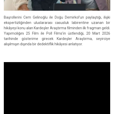
Başrollerini Cem Gelinoğlu ile Doğu Demirkol’un paylaştığı, ilişki
ekspertizliğinden uluslararası casusluk labirentine uzanan bir
hikâyeyi konu alan Kardeşler Araştırma filminden ilk fragman geldi.
Yapımcılığını 25 Film ile Poll Films’in üstlendiği, 20 Mart 2026
tarihinde gösterime girecek Kardeşler Araştırma, seyirciye
alışılmışın dışında bir dedektiflik hikâyesi anlatıyor.