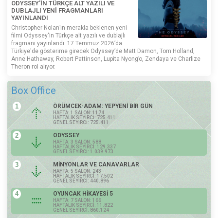
ODYSSEY'İN TÜRKÇE ALT YAZILI VE
DUBLAJLI YENİ FRAGMANLARI
YAYINLANDI
Christopher Nolan’ın merakla beklenen yeni
filmi Odyssey'in Türkçe alt yazılı ve dublajlı
fragmanı yayınlandı. 17 Temmuz 2026’da
Türkiye'de gösterime girecek Odyssey’de Matt Damon, Tom Holland,
Anne Hathaway, Robert Pattinson, Lupita Nyong’o, Zendaya ve Charlize
Theron rol alıyor.
Box Office
1
ÖRÜMCEK-ADAM: YEPYENİ BİR GÜN
HAFTA: 1 SALON: 1174
HAFTALIK SEYİRCİ: 725.411
GENEL SEYİRCİ: 725.411
2
ODYSSEY
HAFTA: 3 SALON: 588
HAFTALIK SEYİRCİ: 129.337
GENEL SEYİRCİ: 1.039.973
3
MİNYONLAR VE CANAVARLAR
HAFTA: 5 SALON: 243
HAFTALIK SEYİRCİ: 17.502
GENEL SEYİRCİ: 440.896
4
OYUNCAK HİKAYESİ 5
HAFTA: 7 SALON: 166
HAFTALIK SEYİRCİ: 11.822
GENEL SEYİRCİ: 860.124