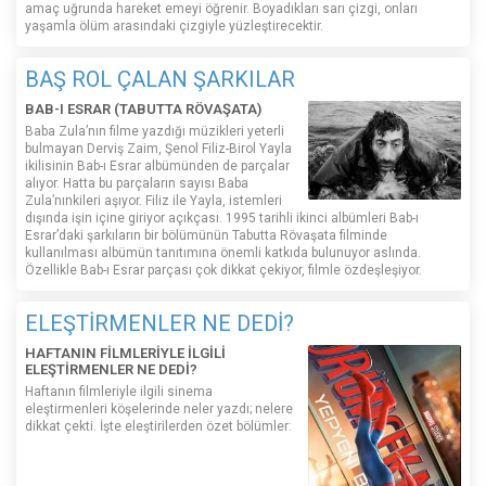
amaç uğrunda hareket emeyi öğrenir. Boyadıkları sarı çizgi, onları
yaşamla ölüm arasındaki çizgiyle yüzleştirecektir.
BAŞ ROL ÇALAN ŞARKILAR
BAB-I ESRAR (TABUTTA RÖVAŞATA)
Baba Zula’nın filme yazdığı müzikleri yeterli
bulmayan Derviş Zaim, Şenol Filiz-Birol Yayla
ikilisinin Bab-ı Esrar albümünden de parçalar
alıyor. Hatta bu parçaların sayısı Baba
Zula’nınkileri aşıyor. Filiz ile Yayla, istemleri
dışında işin içine giriyor açıkçası. 1995 tarihli ikinci albümleri Bab-ı
Esrar’daki şarkıların bir bölümünün Tabutta Rövaşata filminde
kullanılması albümün tanıtımına önemli katkıda bulunuyor aslında.
Özellikle Bab-ı Esrar parçası çok dikkat çekiyor, filmle özdeşleşiyor.
ELEŞTİRMENLER NE DEDİ?
HAFTANIN FİLMLERİYLE İLGİLİ
ELEŞTİRMENLER NE DEDİ?
Haftanın filmleriyle ilgili sinema
eleştirmenleri köşelerinde neler yazdı; nelere
dikkat çekti. İşte eleştirilerden özet bölümler: