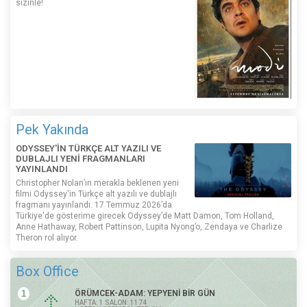
sizinle!
Pek Yakında
ODYSSEY'İN TÜRKÇE ALT YAZILI VE
DUBLAJLI YENİ FRAGMANLARI
YAYINLANDI
Christopher Nolan’ın merakla beklenen yeni
filmi Odyssey'in Türkçe alt yazılı ve dublajlı
fragmanı yayınlandı. 17 Temmuz 2026’da
Türkiye'de gösterime girecek Odyssey’de Matt Damon, Tom Holland,
Anne Hathaway, Robert Pattinson, Lupita Nyong’o, Zendaya ve Charlize
Theron rol alıyor.
Box Office
1
ÖRÜMCEK-ADAM: YEPYENİ BİR GÜN
HAFTA: 1 SALON: 1174