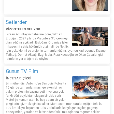
Setlerden
VİZONTELE 3 GELİYOR
Birsen Altuntaş'ın haberine göre, Yılmaz
Erdoğan, 2027 yılında Vizontele 3'ü çekmeyi
planladığını açıkladı. Erdoğan, Organize İşler
hikayesini sekiz bölümlük dizi halinde Netflix
için çektiklerini ve projenin tamamlandığını, oyuncu kadrosunda Kıvanç
Tatlıtuğ, Demet Akbağ, Ezgi Mola, Rıza Kocaoğlu ve Okan Çabalar gibi
isimlerin yer aldığını da söyledi.
Günün TV Filmi
İNCE SARI ÇİZGİ
Bir mühendis, Antonio'yu San Luis Potos'ta
15 günde tamamlanması gereken bir yol
bakım projesinin başına getirir ve ona çok
farklı dört çaylaktan oluşan bir ekip verir.
Meteliğe kurşun atan bu beş adam bir yolun
çizgilerini çizmek için işe alınır. Muhteşem manzaralar eşliğindeki bu
120 km.'lik yol boyarken türlü zorluklarla karşılaşan işçiler, geçmiş
deneyimleri, yaraları ve birbirinden farklı mizaçlarına rağmen tek bir