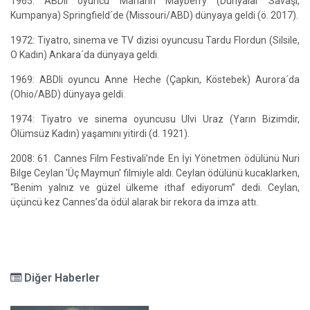
1965: ABDli oyuncu Mariann Mayberry (Dünyalar Savaşı,
Kumpanya) Springfield´de (Missouri/ABD) dünyaya geldi (ö. 2017).
1972: Tiyatro, sinema ve TV dizisi oyuncusu Tardu Flordun (Silsile,
O Kadın) Ankara´da dünyaya geldi.
1969: ABDli oyuncu Anne Heche (Çapkın, Köstebek) Aurora´da
(Ohio/ABD) dünyaya geldi.
1974: Tiyatro ve sinema oyuncusu Ulvi Uraz (Yarın Bizimdir,
Ölümsüz Kadın) yaşamını yitirdi (d. 1921).
2008: 61. Cannes Film Festivali’nde En İyi Yönetmen ödülünü Nuri
Bilge Ceylan 'Üç Maymun' filmiyle aldı. Ceylan ödülünü kucaklarken,
“Benim yalnız ve güzel ülkeme ithaf ediyorum” dedi. Ceylan,
üçüncü kez Cannes’da ödül alarak bir rekora da imza attı.
Diğer Haberler