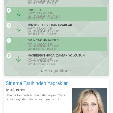
HAFTALIK SEYİRCİ: 725.411
GENEL SEYİRCİ: 725.411
2
ODYSSEY
HAFTA: 3 SALON: 588
HAFTALIK SEYİRCİ: 129.337
GENEL SEYİRCİ: 1.039.973
3
MİNYONLAR VE CANAVARLAR
HAFTA: 5 SALON: 243
HAFTALIK SEYİRCİ: 17.502
GENEL SEYİRCİ: 440.896
4
OYUNCAK HİKAYESİ 5
HAFTA: 7 SALON: 166
HAFTALIK SEYİRCİ: 11.822
GENEL SEYİRCİ: 860.124
5
NASREDDİN HOCA: ZAMAN YOLCUSU 4
HAFTA: 2 SALON: 245
HAFTALIK SEYİRCİ: 10.033
GENEL SEYİRCİ: 54.873
Devamı için tıklayınız.
Sinema Tarihinden Yapraklar
06 AĞUSTOS
Sinema tarihinde bugün neler yaşandı? İşte
tarihin sayfalarından birkaç önemli not: