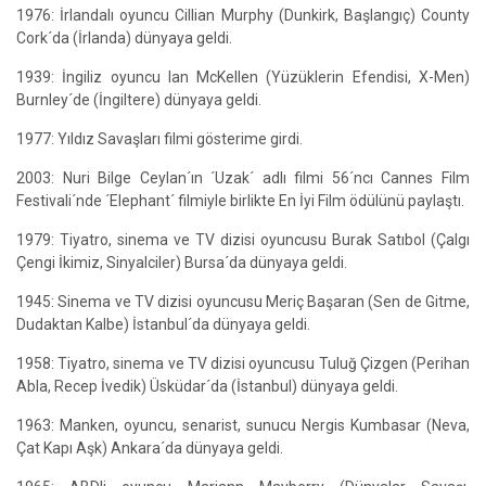
1976: İrlandalı oyuncu Cillian Murphy (Dunkirk, Başlangıç) County
Cork´da (İrlanda) dünyaya geldi.
1939: İngiliz oyuncu Ian McKellen (Yüzüklerin Efendisi, X-Men)
Burnley´de (İngiltere) dünyaya geldi.
1977: Yıldız Savaşları filmi gösterime girdi.
2003: Nuri Bilge Ceylan´ın ´Uzak´ adlı filmi 56´ncı Cannes Film
Festivali´nde ´Elephant´ filmiyle birlikte En İyi Film ödülünü paylaştı.
1979: Tiyatro, sinema ve TV dizisi oyuncusu Burak Satıbol (Çalgı
Çengi İkimiz, Sinyalciler) Bursa´da dünyaya geldi.
1945: Sinema ve TV dizisi oyuncusu Meriç Başaran (Sen de Gitme,
Dudaktan Kalbe) İstanbul´da dünyaya geldi.
1958: Tiyatro, sinema ve TV dizisi oyuncusu Tuluğ Çizgen (Perihan
Abla, Recep İvedik) Üsküdar´da (İstanbul) dünyaya geldi.
1963: Manken, oyuncu, senarist, sunucu Nergis Kumbasar (Neva,
Çat Kapı Aşk) Ankara´da dünyaya geldi.