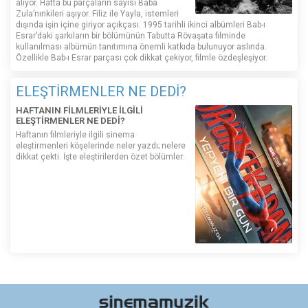
alıyor. Hatta bu parçaların sayısı Baba
Zula’nınkileri aşıyor. Filiz ile Yayla, istemleri
dışında işin içine giriyor açıkçası. 1995 tarihli ikinci albümleri Bab-ı
Esrar’daki şarkıların bir bölümünün Tabutta Rövaşata filminde
kullanılması albümün tanıtımına önemli katkıda bulunuyor aslında.
Özellikle Bab-ı Esrar parçası çok dikkat çekiyor, filmle özdeşleşiyor.
ELEŞTİRMENLER NE DEDİ?
HAFTANIN FİLMLERİYLE İLGİLİ
ELEŞTİRMENLER NE DEDİ?
Haftanın filmleriyle ilgili sinema
eleştirmenleri köşelerinde neler yazdı; nelere
dikkat çekti. İşte eleştirilerden özet bölümler: