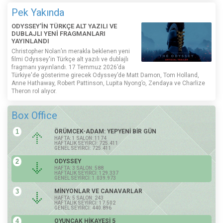
Pek Yakında
ODYSSEY'İN TÜRKÇE ALT YAZILI VE
DUBLAJLI YENİ FRAGMANLARI
YAYINLANDI
Christopher Nolan’ın merakla beklenen yeni
filmi Odyssey'in Türkçe alt yazılı ve dublajlı
fragmanı yayınlandı. 17 Temmuz 2026’da
Türkiye'de gösterime girecek Odyssey’de Matt Damon, Tom Holland,
Anne Hathaway, Robert Pattinson, Lupita Nyong’o, Zendaya ve Charlize
Theron rol alıyor.
Box Office
1
ÖRÜMCEK-ADAM: YEPYENİ BİR GÜN
HAFTA: 1 SALON: 1174
HAFTALIK SEYİRCİ: 725.411
GENEL SEYİRCİ: 725.411
2
ODYSSEY
HAFTA: 3 SALON: 588
HAFTALIK SEYİRCİ: 129.337
GENEL SEYİRCİ: 1.039.973
3
MİNYONLAR VE CANAVARLAR
HAFTA: 5 SALON: 243
HAFTALIK SEYİRCİ: 17.502
GENEL SEYİRCİ: 440.896
4
OYUNCAK HİKAYESİ 5