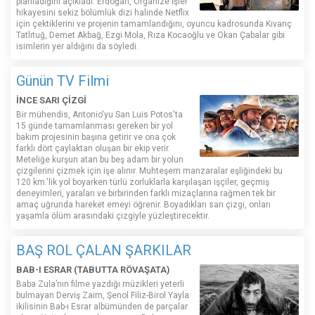
planladığını açıkladı. Erdoğan, Organize İşler
hikayesini sekiz bölümlük dizi halinde Netflix
için çektiklerini ve projenin tamamlandığını, oyuncu kadrosunda Kıvanç
Tatlıtuğ, Demet Akbağ, Ezgi Mola, Rıza Kocaoğlu ve Okan Çabalar gibi
isimlerin yer aldığını da söyledi.
Günün TV Filmi
İNCE SARI ÇİZGİ
Bir mühendis, Antonio'yu San Luis Potos'ta
15 günde tamamlanması gereken bir yol
bakım projesinin başına getirir ve ona çok
farklı dört çaylaktan oluşan bir ekip verir.
Meteliğe kurşun atan bu beş adam bir yolun
çizgilerini çizmek için işe alınır. Muhteşem manzaralar eşliğindeki bu
120 km.'lik yol boyarken türlü zorluklarla karşılaşan işçiler, geçmiş
deneyimleri, yaraları ve birbirinden farklı mizaçlarına rağmen tek bir
amaç uğrunda hareket emeyi öğrenir. Boyadıkları sarı çizgi, onları
yaşamla ölüm arasındaki çizgiyle yüzleştirecektir.
BAŞ ROL ÇALAN ŞARKILAR
BAB-I ESRAR (TABUTTA RÖVAŞATA)
Baba Zula’nın filme yazdığı müzikleri yeterli
bulmayan Derviş Zaim, Şenol Filiz-Birol Yayla
ikilisinin Bab-ı Esrar albümünden de parçalar