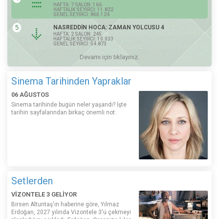
HAFTA: 7 SALON: 166
HAFTALIK SEYİRCİ: 11.822
GENEL SEYİRCİ: 860.124
5
NASREDDİN HOCA: ZAMAN YOLCUSU 4
HAFTA: 2 SALON: 245
HAFTALIK SEYİRCİ: 10.033
GENEL SEYİRCİ: 54.873
Devamı için tıklayınız.
Sinema Tarihinden Yapraklar
06 AĞUSTOS
Sinema tarihinde bugün neler yaşandı? İşte
tarihin sayfalarından birkaç önemli not:
Setlerden
VİZONTELE 3 GELİYOR
Birsen Altuntaş'ın haberine göre, Yılmaz
Erdoğan, 2027 yılında Vizontele 3'ü çekmeyi