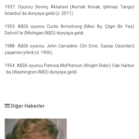
1937: Oyuncu Sevinç Aktansel (Asmalı Konak, Şehnaz Tango)
İstanbul´da dünyaya geldi (ö. 2011).
1953: ABDli oyuncu Curtis Armstrong (Mavi Ay, Çılgın Bir Yaz)
Detroit´te (Michigan/ABD) dünyaya geldi.
1988: ABDli oyuncu John Carradine (On Emir, Gazep Üzümleri)
yaşamını yitirdi (d. 1906).
1954: ABDli oyuncu Patricia McPherson (Knight Rider) Oak Harbor
´da (Washington/ABD) dünyaya geldi.
Diğer Haberler