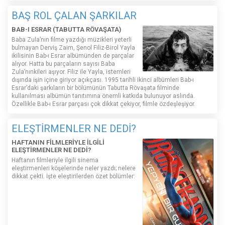
BAŞ ROL ÇALAN ŞARKILAR
BAB-I ESRAR (TABUTTA RÖVAŞATA)
Baba Zula’nın filme yazdığı müzikleri yeterli
bulmayan Derviş Zaim, Şenol Filiz-Birol Yayla
ikilisinin Bab-ı Esrar albümünden de parçalar
alıyor. Hatta bu parçaların sayısı Baba
Zula’nınkileri aşıyor. Filiz ile Yayla, istemleri
dışında işin içine giriyor açıkçası. 1995 tarihli ikinci albümleri Bab-ı
Esrar’daki şarkıların bir bölümünün Tabutta Rövaşata filminde
kullanılması albümün tanıtımına önemli katkıda bulunuyor aslında.
Özellikle Bab-ı Esrar parçası çok dikkat çekiyor, filmle özdeşleşiyor.
ELEŞTİRMENLER NE DEDİ?
HAFTANIN FİLMLERİYLE İLGİLİ
ELEŞTİRMENLER NE DEDİ?
Haftanın filmleriyle ilgili sinema
eleştirmenleri köşelerinde neler yazdı; nelere
dikkat çekti. İşte eleştirilerden özet bölümler: