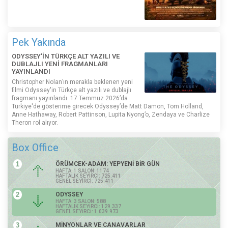
Pek Yakında
ODYSSEY'İN TÜRKÇE ALT YAZILI VE
DUBLAJLI YENİ FRAGMANLARI
YAYINLANDI
Christopher Nolan’ın merakla beklenen yeni
filmi Odyssey'in Türkçe alt yazılı ve dublajlı
fragmanı yayınlandı. 17 Temmuz 2026’da
Türkiye'de gösterime girecek Odyssey’de Matt Damon, Tom Holland,
Anne Hathaway, Robert Pattinson, Lupita Nyong’o, Zendaya ve Charlize
Theron rol alıyor.
Box Office
1
ÖRÜMCEK-ADAM: YEPYENİ BİR GÜN
HAFTA: 1 SALON: 1174
HAFTALIK SEYİRCİ: 725.411
GENEL SEYİRCİ: 725.411
2
ODYSSEY
HAFTA: 3 SALON: 588
HAFTALIK SEYİRCİ: 129.337
GENEL SEYİRCİ: 1.039.973
3
MİNYONLAR VE CANAVARLAR