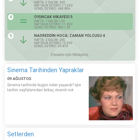
HAFTA: 5 SALON: 243
HAFTALIK SEYİRCİ: 17.502
GENEL SEYİRCİ: 440.896
4
OYUNCAK HİKAYESİ 5
HAFTA: 7 SALON: 166
HAFTALIK SEYİRCİ: 11.822
GENEL SEYİRCİ: 860.124
5
NASREDDİN HOCA: ZAMAN YOLCUSU 4
HAFTA: 2 SALON: 245
HAFTALIK SEYİRCİ: 10.033
GENEL SEYİRCİ: 54.873
Devamı için tıklayınız.
Sinema Tarihinden Yapraklar
09 AĞUSTOS
Sinema tarihinde bugün neler yaşandı? İşte
tarihin sayfalarından birkaç önemli not:
Setlerden