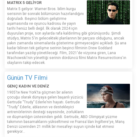
MATRIX 5 GELİYOR
Matrix 5 geliyor: Warner Bros. bilim kurgu
serisinin bir sonraki bölümünün hazırlandığını
doğruladı. Beşinci bölüm geliştirme
aşamasında ve oyuncu kadrosu ile yayın
tarihi henüz belli değil. İlk olarak 2024 için
duyurulan proje, son aylarda rafa kaldırılmış gibi görünüyordu. Şimdi
stüdyo, Matrix 5'in gelecekteki planlarının bir parçası olduğunu, ancak
yakın zamanda sinemalarda gösterime girmeyeceğini açıkladı. Şu ana
kadar bilinen tek gelişme serinin beşinci filminin Drew Goddard
tarafından yazılıp yönetileceği. Film, 2021'de vizyona giren, Lana
Wachowski'nin yönettiği serinin dördüncü filmi Matrix Resurrections'ın
olaylarını takip edecek.
Günün TV Filmi
GENÇ KADIN VE DENİZ
1905'te New York'ta göçmen bir ailenin
çocuğu olarak dünyaya gelen başarılı yüzücü
Gertrude "Trudy" Ederle’nin hayatı. Gertrude
"Trudy" Ederle, ablasının ve destekleyici
antrenörlerinin desteği sayesinde, zorlukların
ve düşmanlığın üstesinden geldi. Gertrude, ABD Olimpiyat yüzme
takımının basamaklarını yükseltmesi ve Fransa'dan İngiltere'ye, Manş
Denizi üzerinden 21 millik bir mesafeyi suyun içinde kat etmesi
gerekiyor...