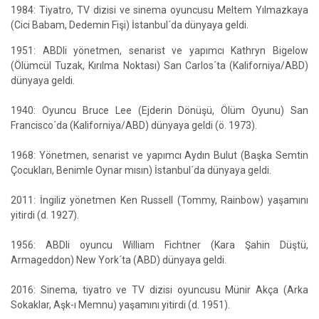
1984: Tiyatro, TV dizisi ve sinema oyuncusu Meltem Yılmazkaya
(Cici Babam, Dedemin Fişi) İstanbul´da dünyaya geldi.
1951: ABDli yönetmen, senarist ve yapımcı Kathryn Bigelow
(Ölümcül Tuzak, Kırılma Noktası) San Carlos´ta (Kaliforniya/ABD)
dünyaya geldi.
1940: Oyuncu Bruce Lee (Ejderin Dönüşü, Ölüm Oyunu) San
Francisco´da (Kaliforniya/ABD) dünyaya geldi (ö. 1973).
1968: Yönetmen, senarist ve yapımcı Aydın Bulut (Başka Semtin
Çocukları, Benimle Oynar mısın) İstanbul´da dünyaya geldi.
2011: İngiliz yönetmen Ken Russell (Tommy, Rainbow) yaşamını
yitirdi (d. 1927).
1956: ABDli oyuncu William Fichtner (Kara Şahin Düştü,
Armageddon) New York´ta (ABD) dünyaya geldi.
2016: Sinema, tiyatro ve TV dizisi oyuncusu Münir Akça (Arka
Sokaklar, Aşk-ı Memnu) yaşamını yitirdi (d. 1951).