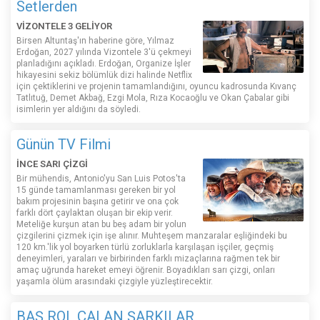
Setlerden
VİZONTELE 3 GELİYOR
Birsen Altuntaş'ın haberine göre, Yılmaz
Erdoğan, 2027 yılında Vizontele 3'ü çekmeyi
planladığını açıkladı. Erdoğan, Organize İşler
hikayesini sekiz bölümlük dizi halinde Netflix
için çektiklerini ve projenin tamamlandığını, oyuncu kadrosunda Kıvanç
Tatlıtuğ, Demet Akbağ, Ezgi Mola, Rıza Kocaoğlu ve Okan Çabalar gibi
isimlerin yer aldığını da söyledi.
Günün TV Filmi
İNCE SARI ÇİZGİ
Bir mühendis, Antonio'yu San Luis Potos'ta
15 günde tamamlanması gereken bir yol
bakım projesinin başına getirir ve ona çok
farklı dört çaylaktan oluşan bir ekip verir.
Meteliğe kurşun atan bu beş adam bir yolun
çizgilerini çizmek için işe alınır. Muhteşem manzaralar eşliğindeki bu
120 km.'lik yol boyarken türlü zorluklarla karşılaşan işçiler, geçmiş
deneyimleri, yaraları ve birbirinden farklı mizaçlarına rağmen tek bir
amaç uğrunda hareket emeyi öğrenir. Boyadıkları sarı çizgi, onları
yaşamla ölüm arasındaki çizgiyle yüzleştirecektir.
BAŞ ROL ÇALAN ŞARKILAR