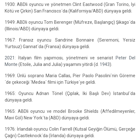
1930: ABDli oyuncu ve yönetmen Clint Eastwood (Gran Torino, İyi
Kötü ve Çirkin) San Francisco´da (Kaliforniya/ABD) dünyaya geldi.
1949: ABDli oyuncu Tom Berenger (Müfreze, Başlangıç) Şikago´da
(Illinois/ABD) dünyaya geldi.
1967: Fransız oyuncu Sandrine Bonnaire (Seremoni, Yersiz
Yurtsuz) Gannat´da (Fransa) dünyaya geldi.
2021
: İtalyan film yapımcısı, yönetmeni ve senarist
Peter Del
Monte
(Etoile, Julia and Julia) yaşamını yitirdi (d.
1943
).
1969: Ünlü soprano Maria Callas, Pier Paolo Pasolini´nin Göreme
´de çekeceği ´Medea´ filmi için Türkiye´ye geldi.
1965: Oyuncu Adnan Tönel (Çıplak, İki Başlı Dev) İstanbul´da
dünyaya geldi.
1965: ABDli oyuncu ve model Brooke Shields (Affedilmeyenler,
Mavi Göl) New York´ta (ABD) dünyaya geldi.
1976: İrlandalı oyuncu Colin Farrell (Kutsal Geyiğin Ölümü, Gerçeğe
Çağrı) Castleknock´da (İrlanda) dünyaya geldi.