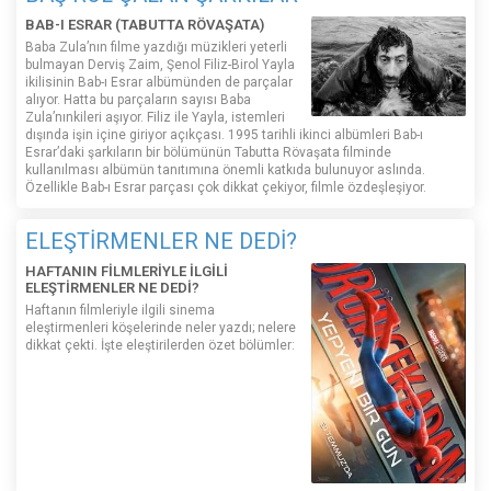
BAB-I ESRAR (TABUTTA RÖVAŞATA)
Baba Zula’nın filme yazdığı müzikleri yeterli
bulmayan Derviş Zaim, Şenol Filiz-Birol Yayla
ikilisinin Bab-ı Esrar albümünden de parçalar
alıyor. Hatta bu parçaların sayısı Baba
Zula’nınkileri aşıyor. Filiz ile Yayla, istemleri
dışında işin içine giriyor açıkçası. 1995 tarihli ikinci albümleri Bab-ı
Esrar’daki şarkıların bir bölümünün Tabutta Rövaşata filminde
kullanılması albümün tanıtımına önemli katkıda bulunuyor aslında.
Özellikle Bab-ı Esrar parçası çok dikkat çekiyor, filmle özdeşleşiyor.
ELEŞTİRMENLER NE DEDİ?
HAFTANIN FİLMLERİYLE İLGİLİ
ELEŞTİRMENLER NE DEDİ?
Haftanın filmleriyle ilgili sinema
eleştirmenleri köşelerinde neler yazdı; nelere
dikkat çekti. İşte eleştirilerden özet bölümler: