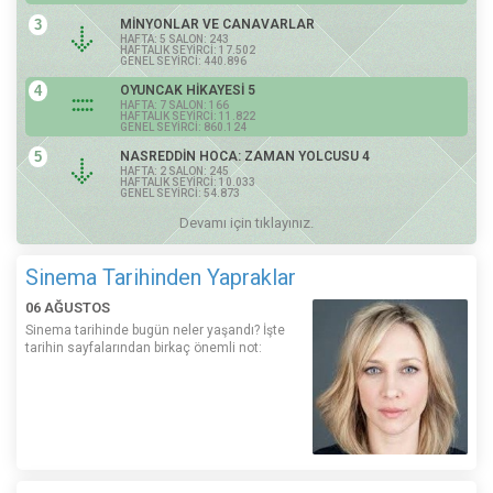
3
MİNYONLAR VE CANAVARLAR
HAFTA: 5 SALON: 243
HAFTALIK SEYİRCİ: 17.502
GENEL SEYİRCİ: 440.896
4
OYUNCAK HİKAYESİ 5
HAFTA: 7 SALON: 166
HAFTALIK SEYİRCİ: 11.822
GENEL SEYİRCİ: 860.124
5
NASREDDİN HOCA: ZAMAN YOLCUSU 4
HAFTA: 2 SALON: 245
HAFTALIK SEYİRCİ: 10.033
GENEL SEYİRCİ: 54.873
Devamı için tıklayınız.
Sinema Tarihinden Yapraklar
06 AĞUSTOS
Sinema tarihinde bugün neler yaşandı? İşte
tarihin sayfalarından birkaç önemli not: