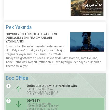
Pek Yakında
ODYSSEY'İN TÜRKÇE ALT YAZILI VE
DUBLAJLI YENİ FRAGMANLARI
YAYINLANDI
Christopher Nolan’ın merakla beklenen yeni
filmi Odyssey'in Türkçe alt yazılı ve dublajlı
fragmanı yayınlandı. 17 Temmuz 2026’da
Türkiye'de gösterime girecek Odyssey’de Matt Damon, Tom Holland,
Anne Hathaway, Robert Pattinson, Lupita Nyong’o, Zendaya ve Charlize
Theron rol alıyor.
Box Office
1
ÖRÜMCEK-ADAM: YEPYENİ BİR GÜN
HAFTA: 1 SALON: 1174
HAFTALIK SEYİRCİ: 725.411
GENEL SEYİRCİ: 725.411
2
ODYSSEY
HAFTA: 3 SALON: 588
HAFTALIK SEYİRCİ: 129.337
GENEL SEYİRCİ: 1.039.973