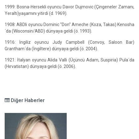
1999: Bosna-Hersekli oyuncu Davor Dujmovic (Çingeneler Zamanı,
Yeraltı)yaşamını yitirdi (d. 1969).
1908: ABDli oyuncu Dominic "Don" Ameche (Koza, Takas) Kenosha
´da (Wisconsin/ABD) dünyaya geldi (ö. 1993).
1916: İngiliz oyuncu Judy Campbell (Convoy, Saloon Bar)
Grantham´da (İngiltere) dünyaya geldi (ö. 2004).
1921: İtalyan oyuncu Alida Valli (Üçüncü Adam, Suspiria) Pula´da
(Hırvatistan) dünyaya geldi (ö. 2006).
Diğer Haberler