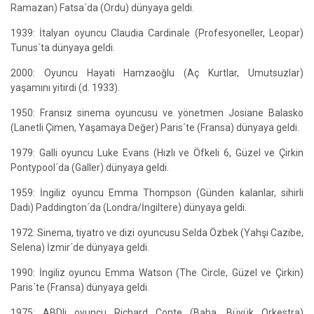
Ramazan) Fatsa´da (Ordu) dünyaya geldi.
1939: İtalyan oyuncu Claudia Cardinale (Profesyoneller, Leopar)
Tunus´ta dünyaya geldi.
2000: Oyuncu Hayati Hamzaoğlu (Aç Kurtlar, Umutsuzlar)
yaşamını yitirdi (d. 1933).
1950: Fransız sinema oyuncusu ve yönetmen Josiane Balasko
(Lanetli Çimen, Yaşamaya Değer) Paris´te (Fransa) dünyaya geldi.
1979: Galli oyuncu Luke Evans (Hızlı ve Öfkeli 6, Güzel ve Çirkin
Pontypool´da (Galler) dünyaya geldi.
1959: İngiliz oyuncu Emma Thompson (Günden kalanlar, sihirli
Dadı) Paddington´da (Londra/İngiltere) dünyaya geldi.
1972: Sinema, tiyatro ve dizi oyuncusu Selda Özbek (Yahşi Cazibe,
Selena) İzmir´de dünyaya geldi.
1990: İngiliz oyuncu Emma Watson (The Circle, Güzel ve Çirkin)
Paris´te (Fransa) dünyaya geldi.
1975: ABDli oyuncu Richard Conte (Baba, Büyük Orkestra)