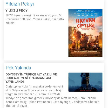
Yıldızlı Pekiyi
YILDIZLI PEKİYİ
SİYAD üyesi deneyimli kalemler vizyonu 5
üzerinden notluyor... Yıldızlı Pekiyi, her hafta
sizinle!
Pek Yakında
ODYSSEY'İN TÜRKÇE ALT YAZILI VE
DUBLAJLI YENİ FRAGMANLARI
YAYINLANDI
Christopher Nolan’ın merakla beklenen yeni
filmi Odyssey'in Türkçe alt yazılı ve dublajlı
fragmanı yayınlandı. 17 Temmuz 2026’da
Türkiye'de gösterime girecek Odyssey’de Matt Damon, Tom Holland,
Anne Hathaway, Robert Pattinson, Lupita Nyong’o, Zendaya ve Charlize
Theron rol alıyor.