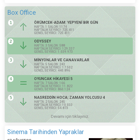
Box Office
1
ÖRÜMCEK-ADAM: YEPYENİ BİR GÜN
HAFTA: 1 SALON: 1174
HAFTALIK SEYİRCİ: 725.411
GENEL SEYİRCİ: 725.411
2
ODYSSEY
HAFTA: 3 SALON: 588
HAFTALIK SEYİRCİ: 129.337
GENEL SEYİRCİ: 1.039.973
3
MİNYONLAR VE CANAVARLAR
HAFTA: 5 SALON: 243
HAFTALIK SEYİRCİ: 17.502
GENEL SEYİRCİ: 440.896
4
OYUNCAK HİKAYESİ 5
HAFTA: 7 SALON: 166
HAFTALIK SEYİRCİ: 11.822
GENEL SEYİRCİ: 860.124
5
NASREDDİN HOCA: ZAMAN YOLCUSU 4
HAFTA: 2 SALON: 245
HAFTALIK SEYİRCİ: 10.033
GENEL SEYİRCİ: 54.873
Devamı için tıklayınız.
Sinema Tarihinden Yapraklar