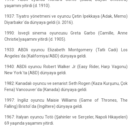
yaşamını yitirdi (d. 1910).
1937: Tiyatro yönetmeni ve oyuncu Çetin İpekkaya (Adak, Memo)
Diyarbakır´da dünyaya geldi (ö. 2016).
1990: İsveçli sinema oyuncusu Greta Garbo (Camille, Anne
Christie)yaşamını yitirdi (d. 1905).
1933: ABDli oyuncu Elizabeth Montgomery (Tatlı Cadı) Los
Angeles´da (Kaliforniya/ABD) dünyaya geldi.
1940: ABDli oyuncu Robert Walker Jr (Easy Rider, Harp Vagonu)
New York´ta (ABD) dünyaya geldi.
1982: Kanadalı oyuncu ve senarist Seth Rogen (Kaza Kurşunu, Çok
Fena) Vancouver´da (Kanada) dünyaya geldi.
1997: İngiliz oyuncu Maisie Williams (Game of Thrones, The
Falling) Bristol´da (İngiltere) dünyaya geldi.
1967: İtalyan oyuncu Totò (Şahinler ve Serçeler, Napoli Hikayeleri)
69 yaşında yaşamını yitirdi.