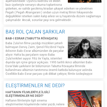
aşamasındadır. Oyuncu kadrosu ve ekibin
bazı üyeleriyle senaryo okuma toplantısına
giderken, ev sahibi gecikmiş kiradan şikayet ederken ve yönetmen
Pegah ( Pegah Ahangarani ) ondan uzun metraj filmin hikayesinde
değişiklikler isterken sakin kalıp ailesi ve iş hayatında düzeni sağlamaya
çalışmalıdır. Ancak, sorunlar peşi sıra gelmektedir...
BAŞ ROL ÇALAN ŞARKILAR
BAB-I ESRAR (TABUTTA RÖVAŞATA)
Baba Zula’nın filme yazdığı müzikleri yeterli
bulmayan Derviş Zaim, Şenol Filiz-Birol Yayla
ikilisinin Bab-ı Esrar albümünden de parçalar
alıyor. Hatta bu parçaların sayısı Baba
Zula’nınkileri aşıyor. Filiz ile Yayla, istemleri
dışında işin içine giriyor açıkçası. 1995 tarihli ikinci albümleri Bab-ı
Esrar’daki şarkıların bir bölümünün Tabutta Rövaşata filminde
kullanılması albümün tanıtımına önemli katkıda bulunuyor aslında.
Özellikle Bab-ı Esrar parçası çok dikkat çekiyor, filmle özdeşleşiyor.
ELEŞTİRMENLER NE DEDİ?
HAFTANIN FİLMLERİYLE İLGİLİ
ELEŞTİRMENLER NE DEDİ?
Haftanın filmleriyle ilgili sinema
eleştirmenleri köşelerinde neler yazdı; nelere