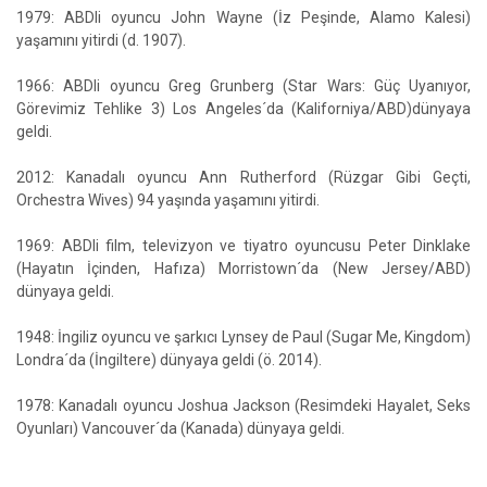
1979: ABDli oyuncu John Wayne (İz Peşinde, Alamo Kalesi)
yaşamını yitirdi (d. 1907).
1966: ABDli oyuncu Greg Grunberg (Star Wars: Güç Uyanıyor,
Görevimiz Tehlike 3) Los Angeles´da (Kaliforniya/ABD)dünyaya
geldi.
2012: Kanadalı oyuncu Ann Rutherford (Rüzgar Gibi Geçti,
Orchestra Wives) 94 yaşında yaşamını yitirdi.
1969: ABDli film, televizyon ve tiyatro oyuncusu Peter Dinklake
(Hayatın İçinden, Hafıza) Morristown´da (New Jersey/ABD)
dünyaya geldi.
1948: İngiliz oyuncu ve şarkıcı Lynsey de Paul (Sugar Me, Kingdom)
Londra´da (İngiltere) dünyaya geldi (ö. 2014).
1978: Kanadalı oyuncu Joshua Jackson (Resimdeki Hayalet, Seks
Oyunları) Vancouver´da (Kanada) dünyaya geldi.