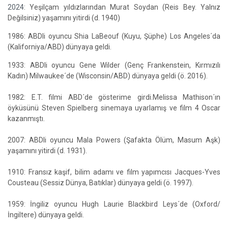
2024
: Yeşilçam yıldızlarından Murat Soydan (Reis Bey. Yalnız
Değilsiniz) yaşamını yitirdi (d. 1940)
1986: ABDli oyuncu Shia LaBeouf (Kuyu, Şüphe) Los Angeles´da
(Kaliforniya/ABD) dünyaya geldi.
1933: ABDli oyuncu Gene Wilder (Genç Frankenstein, Kırmızılı
Kadın) Milwaukee´de (Wisconsin/ABD) dünyaya geldi (ö. 2016).
1982: E.T. filmi ABD´de gösterime girdi.Melissa Mathison´ın
öyküsünü Steven Spielberg sinemaya uyarlamış ve film 4 Oscar
kazanmıştı.
2007: ABDli oyuncu Mala Powers (Şafakta Ölüm, Masum Aşk)
yaşamını yitirdi (d. 1931).
1910: Fransız kaşif, bilim adamı ve film yapımcısı Jacques-Yves
Cousteau (Sessiz Dünya, Batıklar) dünyaya geldi (ö. 1997).
1959: İngiliz oyuncu Hugh Laurie Blackbird Leys´de (Oxford/
İngiltere) dünyaya geldi.