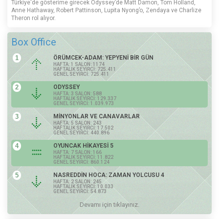
Türkiye'de gösterime girecek Odyssey’de Matt Damon, Tom Holland,
Anne Hathaway, Robert Pattinson, Lupita Nyong’o, Zendaya ve Charlize
Theron rol alıyor.
Box Office
1
ÖRÜMCEK-ADAM: YEPYENİ BİR GÜN
HAFTA: 1 SALON: 1174
HAFTALIK SEYİRCİ: 725.411
GENEL SEYİRCİ: 725.411
2
ODYSSEY
HAFTA: 3 SALON: 588
HAFTALIK SEYİRCİ: 129.337
GENEL SEYİRCİ: 1.039.973
3
MİNYONLAR VE CANAVARLAR
HAFTA: 5 SALON: 243
HAFTALIK SEYİRCİ: 17.502
GENEL SEYİRCİ: 440.896
4
OYUNCAK HİKAYESİ 5
HAFTA: 7 SALON: 166
HAFTALIK SEYİRCİ: 11.822
GENEL SEYİRCİ: 860.124
5
NASREDDİN HOCA: ZAMAN YOLCUSU 4
HAFTA: 2 SALON: 245
HAFTALIK SEYİRCİ: 10.033
GENEL SEYİRCİ: 54.873
Devamı için tıklayınız.