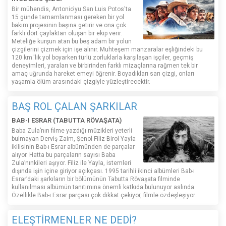
Bir mühendis, Antonio'yu San Luis Potos'ta
15 günde tamamlanması gereken bir yol
bakım projesinin başına getirir ve ona çok
farklı dört çaylaktan oluşan bir ekip verir.
Meteliğe kurşun atan bu beş adam bir yolun
çizgilerini çizmek için işe alınır. Muhteşem manzaralar eşliğindeki bu
120 km.'lik yol boyarken türlü zorluklarla karşılaşan işçiler, geçmiş
deneyimleri, yaraları ve birbirinden farklı mizaçlarına rağmen tek bir
amaç uğrunda hareket emeyi öğrenir. Boyadıkları sarı çizgi, onları
yaşamla ölüm arasındaki çizgiyle yüzleştirecektir.
BAŞ ROL ÇALAN ŞARKILAR
BAB-I ESRAR (TABUTTA RÖVAŞATA)
Baba Zula’nın filme yazdığı müzikleri yeterli
bulmayan Derviş Zaim, Şenol Filiz-Birol Yayla
ikilisinin Bab-ı Esrar albümünden de parçalar
alıyor. Hatta bu parçaların sayısı Baba
Zula’nınkileri aşıyor. Filiz ile Yayla, istemleri
dışında işin içine giriyor açıkçası. 1995 tarihli ikinci albümleri Bab-ı
Esrar’daki şarkıların bir bölümünün Tabutta Rövaşata filminde
kullanılması albümün tanıtımına önemli katkıda bulunuyor aslında.
Özellikle Bab-ı Esrar parçası çok dikkat çekiyor, filmle özdeşleşiyor.
ELEŞTİRMENLER NE DEDİ?