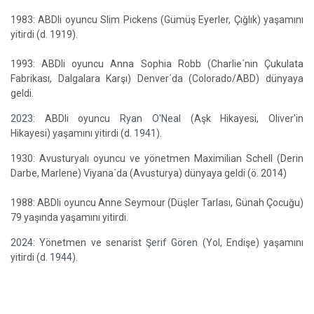
1983: ABDli oyuncu Slim Pickens (Gümüş Eyerler, Çığlık) yaşamını
yitirdi (d. 1919).
1993: ABDli oyuncu Anna Sophia Robb (Charlie´nin Çukulata
Fabrikası, Dalgalara Karşı) Denver´da (Colorado/ABD) dünyaya
geldi.
2023
: ABDli oyuncu
Ryan O'Neal
(Aşk Hikayesi, Oliver'in
Hikayesi) yaşamını yitirdi (d.
1941
).
1930: Avusturyalı oyuncu ve yönetmen Maximilian Schell (Derin
Darbe, Marlene) Viyana´da (Avusturya) dünyaya geldi (ö. 2014)
1988: ABDli oyuncu Anne Seymour (Düşler Tarlası, Günah Çocuğu)
79 yaşında yaşamını yitirdi.
2024
: Yönetmen ve senarist
Şerif Gören
(Yol, Endişe) yaşamını
yitirdi (d.
1944
).