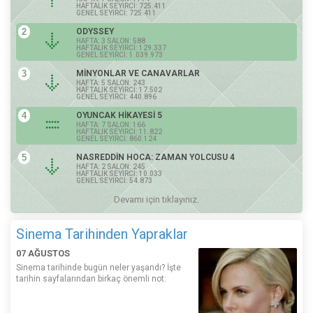
HAFTALIK SEYİRCİ: 725.411
GENEL SEYİRCİ: 725.411
2
ODYSSEY
HAFTA: 3 SALON: 588
HAFTALIK SEYİRCİ: 129.337
GENEL SEYİRCİ: 1.039.973
3
MİNYONLAR VE CANAVARLAR
HAFTA: 5 SALON: 243
HAFTALIK SEYİRCİ: 17.502
GENEL SEYİRCİ: 440.896
4
OYUNCAK HİKAYESİ 5
HAFTA: 7 SALON: 166
HAFTALIK SEYİRCİ: 11.822
GENEL SEYİRCİ: 860.124
5
NASREDDİN HOCA: ZAMAN YOLCUSU 4
HAFTA: 2 SALON: 245
HAFTALIK SEYİRCİ: 10.033
GENEL SEYİRCİ: 54.873
Devamı için tıklayınız.
Sinema Tarihinden Yapraklar
07 AĞUSTOS
Sinema tarihinde bugün neler yaşandı? İşte
tarihin sayfalarından birkaç önemli not: