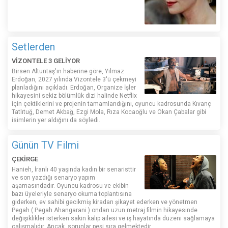
Setlerden
VİZONTELE 3 GELİYOR
Birsen Altuntaş'ın haberine göre, Yılmaz
Erdoğan, 2027 yılında Vizontele 3'ü çekmeyi
planladığını açıkladı. Erdoğan, Organize İşler
hikayesini sekiz bölümlük dizi halinde Netflix
için çektiklerini ve projenin tamamlandığını, oyuncu kadrosunda Kıvanç
Tatlıtuğ, Demet Akbağ, Ezgi Mola, Rıza Kocaoğlu ve Okan Çabalar gibi
isimlerin yer aldığını da söyledi.
Günün TV Filmi
ÇEKİRGE
Hanieh, İranlı 40 yaşında kadın bir senaristtir
ve son yazdığı senaryo yapım
aşamasındadır. Oyuncu kadrosu ve ekibin
bazı üyeleriyle senaryo okuma toplantısına
giderken, ev sahibi gecikmiş kiradan şikayet ederken ve yönetmen
Pegah ( Pegah Ahangarani ) ondan uzun metraj filmin hikayesinde
değişiklikler isterken sakin kalıp ailesi ve iş hayatında düzeni sağlamaya
çalışmalıdır. Ancak, sorunlar peşi sıra gelmektedir...