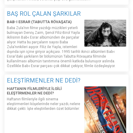
BAŞ ROL ÇALAN ŞARKILAR
BAB-I ESRAR (TABUTTA RÖVAŞATA)
Baba Zula’nın filme yazdığı müzikleri yeterli
bulmayan Derviş Zaim, Şenol Filiz-Birol Yayla
ikilisinin Bab-ı Esrar albümünden de parçalar
alıyor. Hatta bu parçaların sayısı Baba
Zula’nınkileri aşıyor. Filiz ile Yayla, istemleri
dışında işin içine giriyor açıkçası. 1995 tarihli ikinci albümleri Bab-ı
Esrar’daki şarkıların bir bölümünün Tabutta Rövaşata filminde
kullanılması albümün tanıtımına önemli katkıda bulunuyor aslında.
Özellikle Bab-ı Esrar parçası çok dikkat çekiyor, filmle özdeşleşiyor.
ELEŞTİRMENLER NE DEDİ?
HAFTANIN FİLMLERİYLE İLGİLİ
ELEŞTİRMENLER NE DEDİ?
Haftanın filmleriyle ilgili sinema
eleştirmenleri köşelerinde neler yazdı; nelere
dikkat çekti. İşte eleştirilerden özet bölümler: