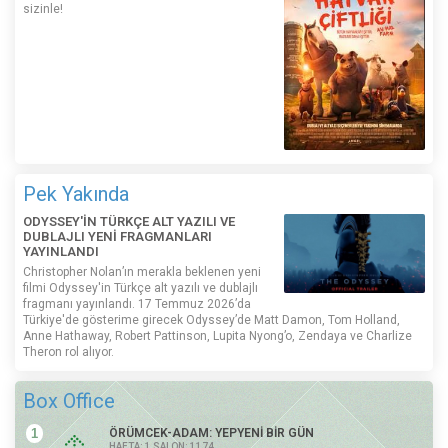
sizinle!
Pek Yakında
ODYSSEY'İN TÜRKÇE ALT YAZILI VE
DUBLAJLI YENİ FRAGMANLARI
YAYINLANDI
Christopher Nolan’ın merakla beklenen yeni
filmi Odyssey'in Türkçe alt yazılı ve dublajlı
fragmanı yayınlandı. 17 Temmuz 2026’da
Türkiye'de gösterime girecek Odyssey’de Matt Damon, Tom Holland,
Anne Hathaway, Robert Pattinson, Lupita Nyong’o, Zendaya ve Charlize
Theron rol alıyor.
Box Office
1
ÖRÜMCEK-ADAM: YEPYENİ BİR GÜN
HAFTA: 1 SALON: 1174