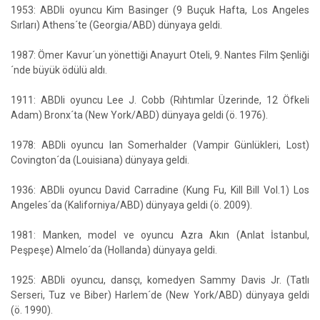
1953: ABDli oyuncu Kim Basinger (9 Buçuk Hafta, Los Angeles
Sırları) Athens´te (Georgia/ABD) dünyaya geldi.
1987: Ömer Kavur´un yönettiği Anayurt Oteli, 9. Nantes Film Şenliği
´nde büyük ödülü aldı.
1911: ABDli oyuncu Lee J. Cobb (Rıhtımlar Üzerinde, 12 Öfkeli
Adam) Bronx´ta (New York/ABD) dünyaya geldi (ö. 1976).
1978: ABDli oyuncu Ian Somerhalder (Vampir Günlükleri, Lost)
Covington´da (Louisiana) dünyaya geldi.
1936: ABDli oyuncu David Carradine (Kung Fu, Kill Bill Vol.1) Los
Angeles´da (Kaliforniya/ABD) dünyaya geldi (ö. 2009).
1981: Manken, model ve oyuncu Azra Akın (Anlat İstanbul,
Peşpeşe) Almelo´da (Hollanda) dünyaya geldi.
1925: ABDli oyuncu, dansçı, komedyen Sammy Davis Jr. (Tatlı
Serseri, Tuz ve Biber) Harlem´de (New York/ABD) dünyaya geldi
(ö. 1990).