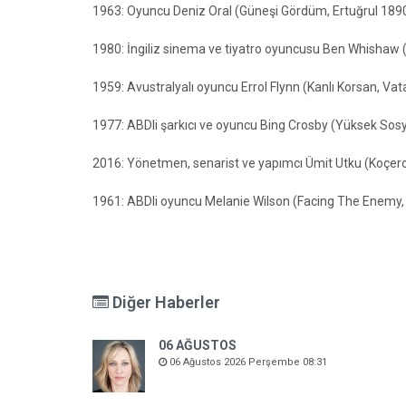
1963: Oyuncu Deniz Oral (Güneşi Gördüm, Ertuğrul 1890
1980: İngiliz sinema ve tiyatro oyuncusu Ben Whishaw (Pa
1959: Avustralyalı oyuncu Errol Flynn (Kanlı Korsan, Vat
1977: ABDli şarkıcı ve oyuncu Bing Crosby (Yüksek Sosye
2016: Yönetmen, senarist ve yapımcı Ümit Utku (Koçero,
1961: ABDli oyuncu Melanie Wilson (Facing The Enemy, 
Diğer Haberler
06 AĞUSTOS
06 Ağustos 2026 Perşembe 08:31