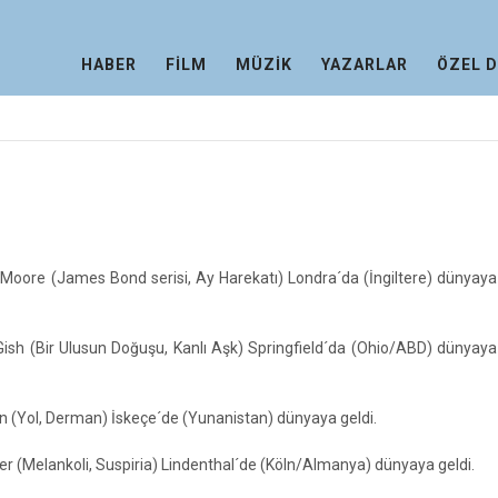
HABER
FİLM
MÜZİK
YAZARLAR
ÖZEL 
 Moore (James Bond serisi, Ay Harekatı) Londra´da (İngiltere) dünyaya 
Gish (Bir Ulusun Doğuşu, Kanlı Aşk) Springfield´da (Ohio/ABD) dünyaya 
 (Yol, Derman) İskeçe´de (Yunanistan) dünyaya geldi.
r (Melankoli, Suspiria) Lindenthal´de (Köln/Almanya) dünyaya geldi.