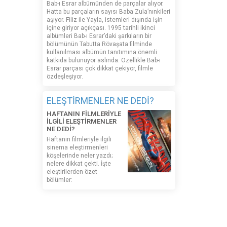
Bab-ı Esrar albümünden de parçalar alıyor.
Hatta bu parçaların sayısı Baba Zula’nınkileri
aşıyor. Filiz ile Yayla, istemleri dışında işin
içine giriyor açıkçası. 1995 tarihli ikinci
albümleri Bab-ı Esrar’daki şarkıların bir
bölümünün Tabutta Rövaşata filminde
kullanılması albümün tanıtımına önemli
katkıda bulunuyor aslında. Özellikle Bab-ı
Esrar parçası çok dikkat çekiyor, filmle
özdeşleşiyor.
ELEŞTİRMENLER NE DEDİ?
HAFTANIN FİLMLERİYLE
İLGİLİ ELEŞTİRMENLER
NE DEDİ?
Haftanın filmleriyle ilgili
sinema eleştirmenleri
köşelerinde neler yazdı;
nelere dikkat çekti. İşte
eleştirilerden özet
bölümler:
MADE IN WEB