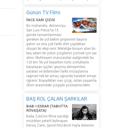
Günün TV Filmi
İNCE SARI ÇİZGİ
Bir mühendis, Antonio'yu
San Luis Potos'ta 15
günde tamamlanması
gereken bir yol bakım projesinin başına
getirir ve ona çok farklı dört çaylaktan
oluşan bir ekip verir. Meteliğe kurşun atan bu
beş adam bir yolun çizgilerini çizmek için işe
alınır. Muhteşem manzaralar eşliğindeki bu
120 km.'lik yol boyarken türlü zorluklarla
karşılaşan işçiler, geçmiş deneyimleri,
yaraları ve birbirinden farklı mizaçlarına
rağmen tek bir amaç uğrunda hareket emeyi
öğrenir. Boyadıkları sarı çizgi, onları yaşamla
ölüm arasındaki çizgiyle yüzleştirecektir.
BAŞ ROL ÇALAN ŞARKILAR
BAB-I ESRAR (TABUTTA
RÖVAŞATA)
Baba Zula’nın filme yazdığı
müzikleri yeterli bulmayan
Derviş Zaim, Şenol Filiz-Birol Yayla ikilisinin