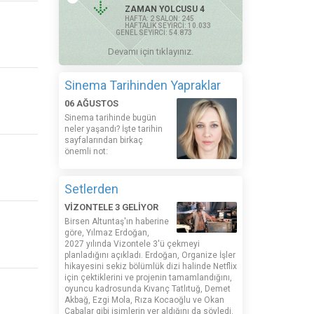
ZAMAN YOLCUSU 4
HAFTA: 2 SALON: 245
HAFTALIK SEYİRCİ: 10.033
GENEL SEYİRCİ: 54.873
Devamı için tıklayınız.
Sinema Tarihinden Yapraklar
06 AĞUSTOS
Sinema tarihinde bugün
neler yaşandı? İşte tarihin
sayfalarından birkaç
önemli not:
Setlerden
VİZONTELE 3 GELİYOR
Birsen Altuntaş'ın haberine
göre, Yılmaz Erdoğan,
2027 yılında Vizontele 3'ü çekmeyi
planladığını açıkladı. Erdoğan, Organize İşler
hikayesini sekiz bölümlük dizi halinde Netflix
için çektiklerini ve projenin tamamlandığını,
oyuncu kadrosunda Kıvanç Tatlıtuğ, Demet
Akbağ, Ezgi Mola, Rıza Kocaoğlu ve Okan
Çabalar gibi isimlerin yer aldığını da söyledi.