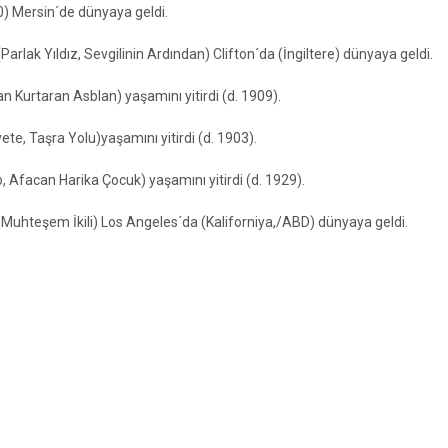
) Mersin´de dünyaya geldi.
rlak Yıldız, Sevgilinin Ardından) Clifton´da (İngiltere) dünyaya geldi.
an Kurtaran Asblan) yaşamını yitirdi (d. 1909).
te, Taşra Yolu)yaşamını yitirdi (d. 1903).
 Afacan Harika Çocuk) yaşamını yitirdi (d. 1929).
Muhteşem İkili) Los Angeles´da (Kaliforniya,/ABD) dünyaya geldi.