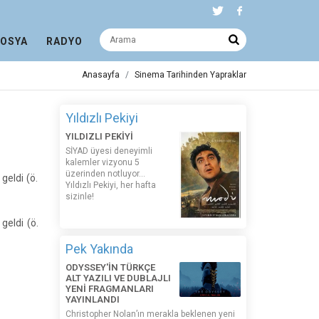
DOSYA
RADYO
Anasayfa
Sinema Tarihinden Yapraklar
Yıldızlı Pekiyi
YILDIZLI PEKİYİ
SİYAD üyesi deneyimli
kalemler vizyonu 5
üzerinden notluyor...
geldi (ö.
Yıldızlı Pekiyi, her hafta
sizinle!
geldi (ö.
Pek Yakında
ODYSSEY'İN TÜRKÇE
ALT YAZILI VE DUBLAJLI
YENİ FRAGMANLARI
YAYINLANDI
Christopher Nolan’ın merakla beklenen yeni