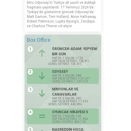
filmi Odyssey'in Türkçe alt yazılı ve dublajlı
fragmanı yayınlandı. 17 Temmuz 2026’da
Türkiye'de gösterime girecek Odyssey’de
Matt Damon, Tom Holland, Anne Hathaway,
Robert Pattinson, Lupita Nyong’o, Zendaya
ve Charlize Theron rol alıyor.
Box Office
1
ÖRÜMCEK-ADAM: YEPYENİ
BİR GÜN
HAFTA: 1 SALON: 1174
HAFTALIK SEYİRCİ: 725.411
GENEL SEYİRCİ: 725.411
2
ODYSSEY
HAFTA: 3 SALON: 588
HAFTALIK SEYİRCİ: 129.337
GENEL SEYİRCİ: 1.039.973
3
MİNYONLAR VE
CANAVARLAR
HAFTA: 5 SALON: 243
HAFTALIK SEYİRCİ: 17.502
GENEL SEYİRCİ: 440.896
4
OYUNCAK HİKAYESİ 5
HAFTA: 7 SALON: 166
HAFTALIK SEYİRCİ: 11.822
GENEL SEYİRCİ: 860.124
5
NASREDDİN HOCA: