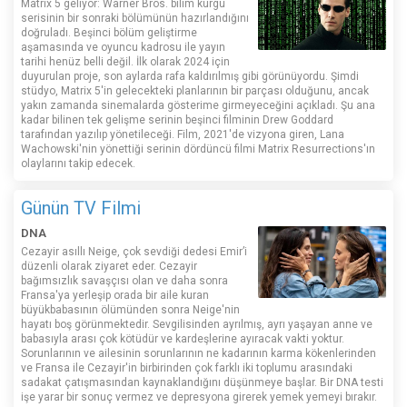
Matrix 5 geliyor: Warner Bros. bilim kurgu
serisinin bir sonraki bölümünün hazırlandığını
doğruladı. Beşinci bölüm geliştirme
aşamasında ve oyuncu kadrosu ile yayın
tarihi henüz belli değil. İlk olarak 2024 için
duyurulan proje, son aylarda rafa kaldırılmış gibi görünüyordu. Şimdi
stüdyo, Matrix 5'in gelecekteki planlarının bir parçası olduğunu, ancak
yakın zamanda sinemalarda gösterime girmeyeceğini açıkladı. Şu ana
kadar bilinen tek gelişme serinin beşinci filminin Drew Goddard
tarafından yazılıp yönetileceği. Film, 2021'de vizyona giren, Lana
Wachowski'nin yönettiği serinin dördüncü filmi Matrix Resurrections'ın
olaylarını takip edecek.
Günün TV Filmi
DNA
Cezayir asıllı Neige, çok sevdiği dedesi Emir’i
düzenli olarak ziyaret eder. Cezayir
bağımsızlık savaşçısı olan ve daha sonra
Fransa'ya yerleşip orada bir aile kuran
büyükbabasının ölümünden sonra Neige'nin
hayatı boş görünmektedir. Sevgilisinden ayrılmış, ayrı yaşayan anne ve
babasıyla arası çok kötüdür ve kardeşlerine ayıracak vakti yoktur.
Sorunlarının ve ailesinin sorunlarının ne kadarının karma kökenlerinden
ve Fransa ile Cezayir'in birbirinden çok farklı iki toplumu arasındaki
sadakat çatışmasından kaynaklandığını düşünmeye başlar. Bir DNA testi
işe yarar bir sonuç vermez ve depresyona girerek yemek yemeyi bırakır.