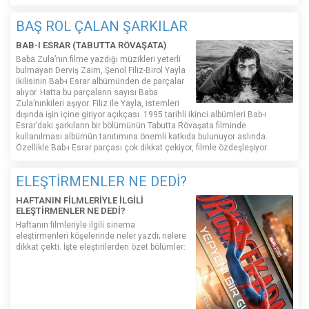
BAŞ ROL ÇALAN ŞARKILAR
BAB-I ESRAR (TABUTTA RÖVAŞATA)
Baba Zula’nın filme yazdığı müzikleri yeterli
bulmayan Derviş Zaim, Şenol Filiz-Birol Yayla
ikilisinin Bab-ı Esrar albümünden de parçalar
alıyor. Hatta bu parçaların sayısı Baba
Zula’nınkileri aşıyor. Filiz ile Yayla, istemleri
dışında işin içine giriyor açıkçası. 1995 tarihli ikinci albümleri Bab-ı
Esrar’daki şarkıların bir bölümünün Tabutta Rövaşata filminde
kullanılması albümün tanıtımına önemli katkıda bulunuyor aslında.
Özellikle Bab-ı Esrar parçası çok dikkat çekiyor, filmle özdeşleşiyor.
ELEŞTİRMENLER NE DEDİ?
HAFTANIN FİLMLERİYLE İLGİLİ
ELEŞTİRMENLER NE DEDİ?
Haftanın filmleriyle ilgili sinema
eleştirmenleri köşelerinde neler yazdı; nelere
dikkat çekti. İşte eleştirilerden özet bölümler: