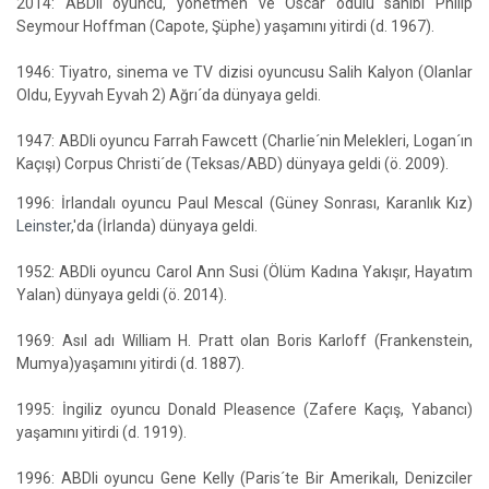
2014: ABDli oyuncu, yönetmen ve Oscar ödülü sahibi Philip
Seymour Hoffman (Capote, Şüphe) yaşamını yitirdi (d. 1967).
1946: Tiyatro, sinema ve TV dizisi oyuncusu Salih Kalyon (Olanlar
Oldu, Eyyvah Eyvah 2) Ağrı´da dünyaya geldi.
1947: ABDli oyuncu Farrah Fawcett (Charlie´nin Melekleri, Logan´ın
Kaçışı) Corpus Christi´de (Teksas/ABD) dünyaya geldi (ö. 2009).
1996: İrlandalı oyuncu Paul Mescal (Güney Sonrası, Karanlık Kız)
Leinster
,'da (İrlanda) dünyaya geldi.
1952: ABDli oyuncu Carol Ann Susi (Ölüm Kadına Yakışır, Hayatım
Yalan) dünyaya geldi (ö. 2014).
1969: Asıl adı William H. Pratt olan Boris Karloff (Frankenstein,
Mumya)yaşamını yitirdi (d. 1887).
1995: İngiliz oyuncu Donald Pleasence (Zafere Kaçış, Yabancı)
yaşamını yitirdi (d. 1919).
1996: ABDli oyuncu Gene Kelly (Paris´te Bir Amerikalı, Denizciler