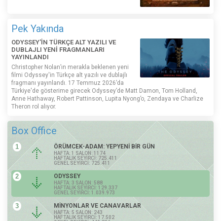
Pek Yakında
ODYSSEY'İN TÜRKÇE ALT YAZILI VE
DUBLAJLI YENİ FRAGMANLARI
YAYINLANDI
Christopher Nolan’ın merakla beklenen yeni
filmi Odyssey'in Türkçe alt yazılı ve dublajlı
fragmanı yayınlandı. 17 Temmuz 2026’da
Türkiye'de gösterime girecek Odyssey’de Matt Damon, Tom Holland,
Anne Hathaway, Robert Pattinson, Lupita Nyong’o, Zendaya ve Charlize
Theron rol alıyor.
Box Office
1
ÖRÜMCEK-ADAM: YEPYENİ BİR GÜN
HAFTA: 1 SALON: 1174
HAFTALIK SEYİRCİ: 725.411
GENEL SEYİRCİ: 725.411
2
ODYSSEY
HAFTA: 3 SALON: 588
HAFTALIK SEYİRCİ: 129.337
GENEL SEYİRCİ: 1.039.973
3
MİNYONLAR VE CANAVARLAR
HAFTA: 5 SALON: 243
HAFTALIK SEYİRCİ: 17.502