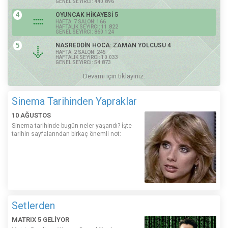
GENEL SEYİRCİ: 440.896
4
OYUNCAK HİKAYESİ 5
HAFTA: 7 SALON: 166
HAFTALIK SEYİRCİ: 11.822
GENEL SEYİRCİ: 860.124
5
NASREDDİN HOCA: ZAMAN YOLCUSU 4
HAFTA: 2 SALON: 245
HAFTALIK SEYİRCİ: 10.033
GENEL SEYİRCİ: 54.873
Devamı için tıklayınız.
Sinema Tarihinden Yapraklar
10 AĞUSTOS
Sinema tarihinde bugün neler yaşandı? İşte
tarihin sayfalarından birkaç önemli not:
Setlerden
MATRIX 5 GELİYOR