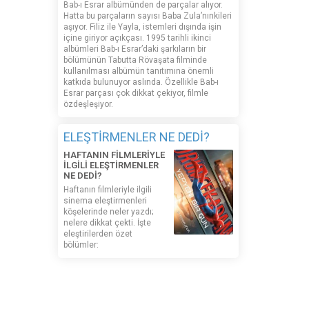
Bab-ı Esrar albümünden de parçalar alıyor.
Hatta bu parçaların sayısı Baba Zula’nınkileri
aşıyor. Filiz ile Yayla, istemleri dışında işin
içine giriyor açıkçası. 1995 tarihli ikinci
albümleri Bab-ı Esrar’daki şarkıların bir
bölümünün Tabutta Rövaşata filminde
kullanılması albümün tanıtımına önemli
katkıda bulunuyor aslında. Özellikle Bab-ı
Esrar parçası çok dikkat çekiyor, filmle
özdeşleşiyor.
ELEŞTİRMENLER NE DEDİ?
HAFTANIN FİLMLERİYLE
İLGİLİ ELEŞTİRMENLER
NE DEDİ?
Haftanın filmleriyle ilgili
sinema eleştirmenleri
köşelerinde neler yazdı;
nelere dikkat çekti. İşte
eleştirilerden özet
bölümler:
MADE IN WEB