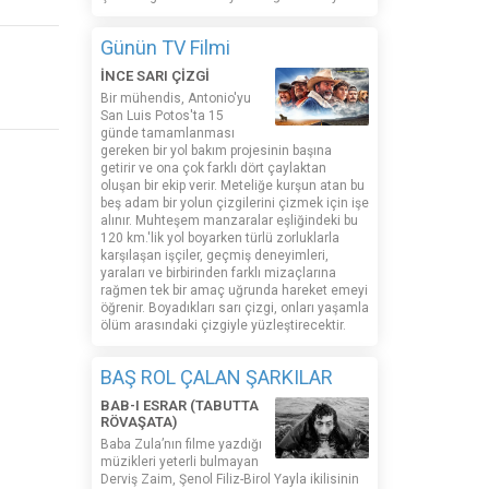
Günün TV Filmi
İNCE SARI ÇİZGİ
Bir mühendis, Antonio'yu
San Luis Potos'ta 15
günde tamamlanması
gereken bir yol bakım projesinin başına
getirir ve ona çok farklı dört çaylaktan
oluşan bir ekip verir. Meteliğe kurşun atan bu
beş adam bir yolun çizgilerini çizmek için işe
alınır. Muhteşem manzaralar eşliğindeki bu
120 km.'lik yol boyarken türlü zorluklarla
karşılaşan işçiler, geçmiş deneyimleri,
yaraları ve birbirinden farklı mizaçlarına
rağmen tek bir amaç uğrunda hareket emeyi
öğrenir. Boyadıkları sarı çizgi, onları yaşamla
ölüm arasındaki çizgiyle yüzleştirecektir.
BAŞ ROL ÇALAN ŞARKILAR
BAB-I ESRAR (TABUTTA
RÖVAŞATA)
Baba Zula’nın filme yazdığı
müzikleri yeterli bulmayan
Derviş Zaim, Şenol Filiz-Birol Yayla ikilisinin