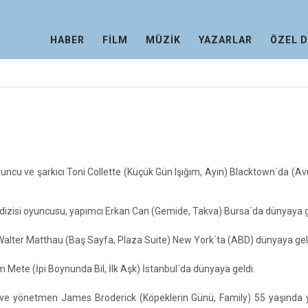
HABER
FİLM
MÜZİK
YAZARLAR
ÖZEL 
yuncu ve şarkıcı Toni Collette (Küçük Gün Işığım, Ayin) Blacktown´da (Av
dizisi oyuncusu, yapımcı Erkan Can (Gemide, Takva) Bursa´da dünyaya g
Walter Matthau (Baş Sayfa, Plaza Suite) New York´ta (ABD) dünyaya gel
Mete (İpi Boynunda Bil, İlk Aşk) İstanbul´da dünyaya geldi.
 ve yönetmen James Broderick (Köpeklerin Günü, Family) 55 yaşında 