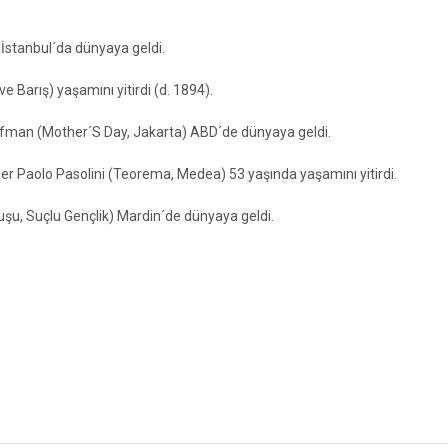
İstanbul´da dünyaya geldi.
Barış) yaşamını yitirdi (d. 1894).
ufman (Mother´S Day, Jakarta) ABD´de dünyaya geldi.
er Paolo Pasolini (Teorema, Medea) 53 yaşında yaşamını yitirdi.
şu, Suçlu Gençlik) Mardin´de dünyaya geldi.