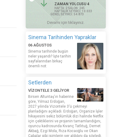
ZAMAN YOLCUSU 4
HAFTA: 2 SALON: 245
HAFTALIK SEYİRCİ: 10.033
GENEL SEYİRCİ: 54.873
Devamı için tıklayınız.
Sinema Tarihinden Yapraklar
06 AĞUSTOS
Sinema tarihinde bugün
neler yaşandı? İşte tarihin
sayfalarından birkaç
önemli not:
Setlerden
VİZONTELE 3 GELİYOR
Birsen Altuntaş'ın haberine
göre, Yılmaz Erdoğan,
2027 yılında Vizontele 3'ü çekmeyi
planladığını açıkladı. Erdoğan, Organize İşler
hikayesini sekiz bölümlük dizi halinde Netflix
için çektiklerini ve projenin tamamlandığını,
oyuncu kadrosunda Kıvanç Tatlıtuğ, Demet
Akbağ, Ezgi Mola, Rıza Kocaoğlu ve Okan
Çabalar gibi isimlerin yer aldığını da söyledi.