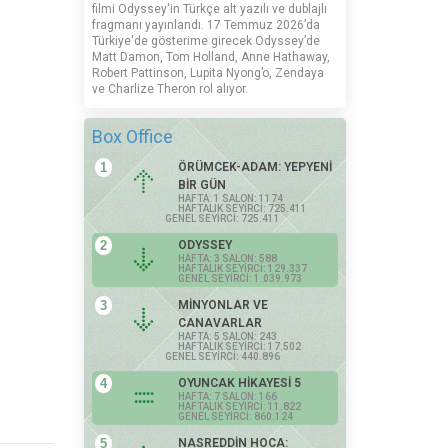
filmi Odyssey'in Türkçe alt yazılı ve dublajlı
fragmanı yayınlandı. 17 Temmuz 2026’da
Türkiye'de gösterime girecek Odyssey’de
Matt Damon, Tom Holland, Anne Hathaway,
Robert Pattinson, Lupita Nyong’o, Zendaya
ve Charlize Theron rol alıyor.
Box Office
1
ÖRÜMCEK-ADAM: YEPYENİ
BİR GÜN
HAFTA: 1 SALON: 1174
HAFTALIK SEYİRCİ: 725.411
GENEL SEYİRCİ: 725.411
2
ODYSSEY
HAFTA: 3 SALON: 588
HAFTALIK SEYİRCİ: 129.337
GENEL SEYİRCİ: 1.039.973
3
MİNYONLAR VE
CANAVARLAR
HAFTA: 5 SALON: 243
HAFTALIK SEYİRCİ: 17.502
GENEL SEYİRCİ: 440.896
4
OYUNCAK HİKAYESİ 5
HAFTA: 7 SALON: 166
HAFTALIK SEYİRCİ: 11.822
GENEL SEYİRCİ: 860.124
5
NASREDDİN HOCA: