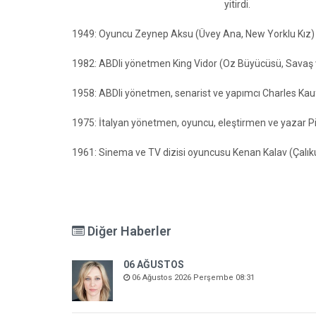
yitirdi.
1949: Oyuncu Zeynep Aksu (Üvey Ana, New Yorklu Kız) 
1982: ABDli yönetmen King Vidor (Oz Büyücüsü, Savaş ve 
1958: ABDli yönetmen, senarist ve yapımcı Charles Ka
1975: İtalyan yönetmen, oyuncu, eleştirmen ve yazar Pi
1961: Sinema ve TV dizisi oyuncusu Kenan Kalav (Çalıku
Diğer Haberler
06 AĞUSTOS
06 Ağustos 2026 Perşembe 08:31