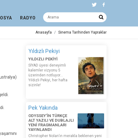
DOSYA
RADYO
Anasayfa
Sinema Tarihinden Yapraklar
Yıldızlı Pekiyi
YILDIZLI PEKİYİ
SİYAD üyesi deneyimli
kalemler vizyonu 5
üzerinden notluyor...
ustralya)
Yıldızlı Pekiyi, her hafta
sizinle!
eldi.
Pek Yakında
di.
ODYSSEY'İN TÜRKÇE
ALT YAZILI VE DUBLAJLI
YENİ FRAGMANLARI
YAYINLANDI
yaşamını
Christopher Nolan’ın merakla beklenen yeni