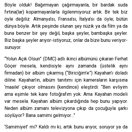
Böyl
e o
lduk! Bağırmayan çağırmayanla, bir bardak suda
fırtına(lar) koparmayanlarla ilgilenmiyoruz artık. Bir tek biz
öyle değiliz. Almanya’sı, Fransa’sı, İtalya’sı da öyle; bütün
dünya böyle. Artık peşind
e o
lunan şey nüzik ya da film ya da
buna benzer bir şey değil, başka şeyler, bambaşka şeyler.
Biz başka şeyler arıyor-istiyoruz, onlar da bize bunu veriyor-
sunuyor.
“Yolun Açık Olsun” (DMC) adlı ikinci albümünü çıkaran Ferhat
Göçer mesela, kendisiyle aynı zamanda (üstelik aynı
firmadan) bir albüm çıkarmış (“Biriciğim’e”) Kayahan’ı doladı
diline. Kayahan’ın, albüm
tan
ıtımı için kameraların karşısına
‘maaile’ çıkıyor olmasını (kendince) eleştirdi: “Ben evliyim
ama eşimle tek kare fotoğrafım yok. Ama Kayahan modeli
var mesela. Kayahan albüm çıkardığında hep bunu yapıyor.
Neden albüm zamanı televizyona çıkıp da çocuğuyla şarkı
söylüyor? Bana samimi gelmiyor…”
‘Samimiyet’ mi? Kaldı mı ki; artık bunu arıyor, soruyor ya da