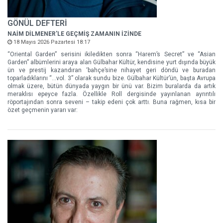
GÖNÜL DEFTERİ
NAİM DİLMENER'LE GEÇMİŞ ZAMANIN İZİNDE
18 Mayıs 2026 Pazartesi 18:17
“Oriental Garden” serisini ikiledikten sonra “Harem’s Secret” ve “Asian
Garden” albümlerini araya alan Gülbahar Kültür, kendisine yurt dışında büyük
ün ve prestij kazandıran ‘bahçe’sine nihayet geri döndü ve buradan
toparladıklarını “…vol. 3” olarak sundu bize. Gülbahar Kültür’ün, başta Avrupa
olmak üzere, bütün dünyada yaygın bir ünü var. Bizim buralarda da artık
meraklısı epeyce fazla. Özellikle Roll dergisinde yayınlanan ayrıntılı
röportajından sonra seveni – takip edeni çok arttı. Buna rağmen, kısa bir
özet geçmenin yararı var: