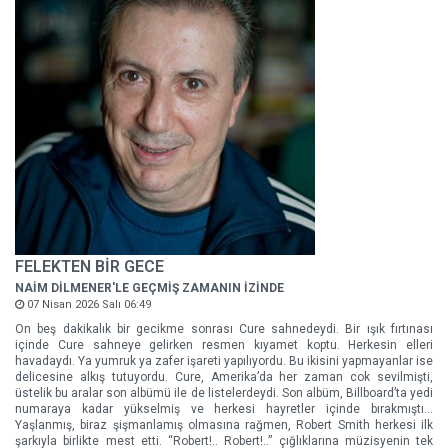
FELEKTEN BİR GECE
NAİM DİLMENER'LE GEÇMİŞ ZAMANIN İZİNDE
07 Nisan 2026 Salı 06:49
On beş dakikalık bir gecikme sonrası Cure sahnedeydi. Bir ışık fırtınası
içinde Cure sahneye gelirken resmen kıyamet koptu. Herkesin elleri
havadaydı. Ya yumruk ya zafer işareti yapılıyordu. Bu ikisini yapmayanlar ise
delicesine alkış tutuyordu. Cure, Amerika’da her zaman cok sevilmişti,
üstelik bu aralar son albümü ile de listelerdeydi. Son albüm, Billboard’ta yedi
numaraya kadar yükselmiş ve herkesi hayretler içinde bırakmıştı…
Yaşlanmış, biraz şişmanlamış olmasına rağmen, Robert Smith herkesi ilk
şarkıyla birlikte mest etti. “Robert!.. Robert!..” çığlıklarına müzisyenin tek