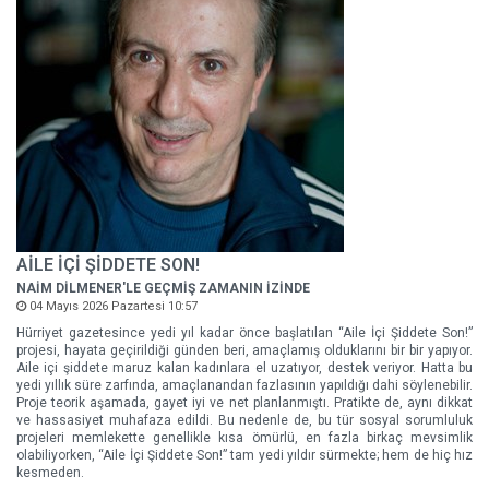
AİLE İÇİ ŞİDDETE SON!
NAİM DİLMENER'LE GEÇMİŞ ZAMANIN İZİNDE
04 Mayıs 2026 Pazartesi 10:57
Hürriyet gazetesince yedi yıl kadar önce başlatılan “Aile İçi Şiddete Son!”
projesi, hayata geçirildiği günden beri, amaçlamış olduklarını bir bir yapıyor.
Aile içi şiddete maruz kalan kadınlara el uzatıyor, destek veriyor. Hatta bu
yedi yıllık süre zarfında, amaçlanandan fazlasının yapıldığı dahi söylenebilir.
Proje teorik aşamada, gayet iyi ve net planlanmıştı. Pratikte de, aynı dikkat
ve hassasiyet muhafaza edildi. Bu nedenle de, bu tür sosyal sorumluluk
projeleri memlekette genellikle kısa ömürlü, en fazla birkaç mevsimlik
olabiliyorken, “Aile İçi Şiddete Son!” tam yedi yıldır sürmekte; hem de hiç hız
kesmeden.