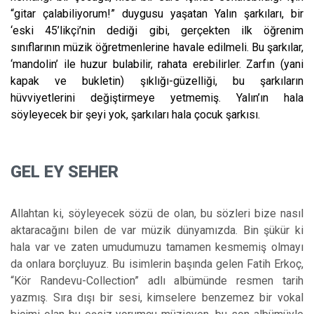
“gitar çalabiliyorum!” duygusu yaşa
tan
Yalın şarkıları, bir
‘eski 45’likçi’nin dediği gibi, gerçekten ilk öğrenim
sınıflarının müzik öğretmenlerine havale edilmeli. Bu şarkılar,
‘mandolin’ ile huzur bulabilir, rahata erebilirler. Zarfın (yani
kapak ve bukletin) şıklığı-güzelliği, bu şarkıların
hüvviyetlerini değiştirmeye yetmemiş. Yalın’ın hala
söyleyecek bir şeyi yok, şarkıları hala çocuk şarkısı.
GEL EY SEHER
Allahtan ki, söyleyecek sözü d
e o
lan, bu sözleri bize nasıl
aktaracağını bilen de var müzik dünyamızda. Bin şükür ki
hala var ve zaten umudumuzu tamamen kesmemiş olmayı
da onlara borçluyuz. Bu isimlerin başında gelen Fatih Erkoç,
“Kör Randevu-Collection” adlı albümünde resmen tarih
yazmış. Sıra dışı bir sesi, kimselere benzemez bir vokal