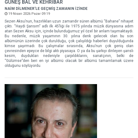
GÜNEŞ BAL VE KEHRİBAR
NAİM DİLMENER'LE GEÇMİŞ ZAMANIN İZİNDE
19 Nisan 2026 Pazar 09:19
Sezen Aksu’nun, hazırlıkları uzun zamandır süren albümü “Bahane” nihayet
çıktı. “Haydi Şansım” adlı ilk 45’liği ile 1975 yılında müzik dünyasına adım
atan Sezen Aksu için, içinde bulunduğumuz yıl özel bir anlam taşımaktaydı.
Bu nedenle, müzik yaşamının 30. yılına denk gelecek olan bu son
albümünün üzerinde çok durulduğu, çok çalışıldığı haberleri duyulduğunda
kimse şaşırmadı. Bu çalışmalar sırasında, Aksu’nun çok geniş olan
çevresinden epeyce de bilgi aktı piyasaya. O ya da bu şarkıyı dinleyen şanslı
kesim, duydukları nedeniyle çarpıldıklarını, sanatçının, belki de
“Gülümse”den beri en iyi albümü olacak bir albümü tamamlamak üzere
olduğunu söylüyordu.