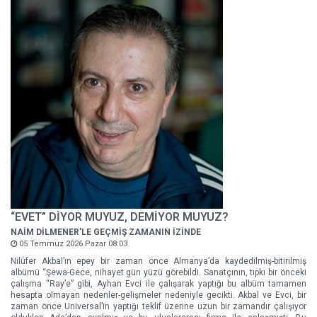
“EVET” DİYOR MUYUZ, DEMİYOR MUYUZ?
NAİM DİLMENER'LE GEÇMİŞ ZAMANIN İZİNDE
05 Temmuz 2026 Pazar 08:03
Nilüfer Akbal’ın epey bir zaman önce Almanya’da kaydedilmiş-bitirilmiş
albümü “Şewa-Gece, nihayet gün yüzü görebildi. Sanatçının, tıpkı bir önceki
çalışma “Ray’e” gibi, Ayhan Evci ile çalışarak yaptığı bu albüm tamamen
hesapta olmayan nedenler-gelişmeler nedeniyle gecikti. Akbal ve Evci, bir
zaman önce Universal’in yaptığı teklif üzerine uzun bir zamandır çalışıyor