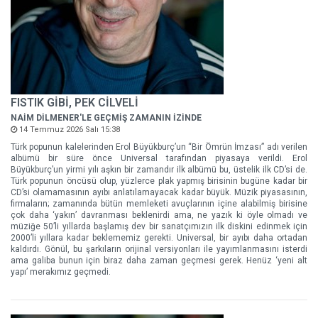
FISTIK GİBİ, PEK CİLVELİ
NAİM DİLMENER'LE GEÇMİŞ ZAMANIN İZİNDE
14 Temmuz 2026 Salı 15:38
Türk popunun kalelerinden Erol Büyükburç’un “Bir Ömrün İmzası” adı verilen
albümü bir süre önce Universal tarafından piyasaya verildi. Erol
Büyükburç’un yirmi yılı aşkın bir zamandır ilk albümü bu, üstelik ilk CD’si de.
Türk popunun öncüsü olup, yüzlerce plak yapmış birisinin bugüne kadar bir
CD’si olamamasının ayıbı anlatılamayacak kadar büyük. Müzik piyasasının,
firmaların; zamanında bütün memleketi avuçlarının içine alabilmiş birisine
çok daha ‘yakın’ davranması beklenirdi ama, ne yazık ki öyle olmadı ve
müziğe 50’li yıllarda başlamış dev bir sanatçımızın ilk diskini edinmek için
2000’li yıllara kadar beklememiz gerekti. Universal, bir ayıbı daha ortadan
kaldırdı. Gönül, bu şarkıların orijinal versiyonları ile yayımlanmasını isterdi
ama galiba bunun için biraz daha zaman geçmesi gerek. Henüz ‘yeni alt
yapı’ merakımız geçmedi.