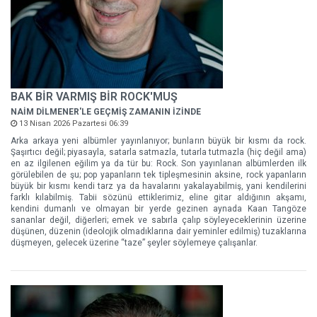
BAK BİR VARMIŞ BİR ROCK'MUŞ
NAİM DİLMENER'LE GEÇMİŞ ZAMANIN İZİNDE
13 Nisan 2026 Pazartesi 06:39
Arka arkaya yeni albümler yayınlanıyor; bunların büyük bir kısmı da rock.
Şaşırtıcı değil; piyasayla, satarla satmazla, tutarla tutmazla (hiç değil ama)
en az ilgilenen eğilim ya da tür bu: Rock. Son yayınlanan albümlerden ilk
görülebilen de şu; pop yapanların tek tipleşmesinin aksine, rock yapanların
büyük bir kısmı kendi tarz ya da havalarını yakalayabilmiş, yani kendilerini
farklı kılabilmiş. Tabii sözünü ettiklerimiz, eline gitar aldığının akşamı,
kendini dumanlı ve olmayan bir yerde gezinen aynada Kaan Tangöze
sananlar değil, diğerleri; emek ve sabırla çalıp söyleyeceklerinin üzerine
düşünen, düzenin (ideolojik olmadıklarına dair yeminler edilmiş) tuzaklarına
düşmeyen, gelecek üzerine “taze” şeyler söylemeye çalışanlar.