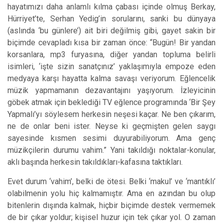
hayatımızı daha anlamlı kılma çabası içind
e o
lmuş Berkay,
Hürriyet’te, Serhan Yedig’in sorularını, sanki bu dünyaya
(aslında ‘bu günlere’) ait biri değilmiş gibi, gayet sakin bir
biçimde cevapladı kısa bir zaman önce: “Bugün! Bir yandan
korsanlara, mp3 furyasına, diğer yandan topluma belirli
isimleri, ‘işte sizin sanatçınız’ yaklaşımıyla empoze eden
medyaya karşı hayatta kalma savaşı veriyorum. Eğlencelik
müzik yapmamanın dezavantajını yaşıyorum. İzleyicinin
göbek atmak için beklediği TV eğlence programında ‘Bir Şey
Yapmalı’yı söylesem herkesin neşesi kaçar. Ne ben çıkarım,
ne d
e o
nlar beni ister. Neyse ki geçmişten gelen saygı
sayesinde kısmen sesimi duyurabiliyorum. Ama genç
müzikçilerin durumu vahim.” Yani takıldığı noktalar-konular,
aklı başında herkesin takıldıkları-kafasına taktıkları.
Evet durum ‘vahim’, belki de ötesi. Belki ‘makul’ ve ‘mantıklı’
olabilmenin yolu hiç kalmamıştır. Ama en azından bu olup
bitenlerin dışında kalmak, hiçbir biçimde destek vermemek
de bir çıkar yoldur; kişisel huzur için tek çıkar yol. O zaman