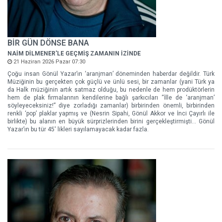
BİR GÜN DÖNSE BANA
NAİM DİLMENER'LE GEÇMİŞ ZAMANIN İZİNDE
21 Haziran 2026 Pazar 07:30
Çoğu insan Gönül Yazar’ın ‘aranjman’ döneminden haberdar değildir. Türk
Müziğinin bu gerçekten çok güçlü ve ünlü sesi, bir zamanlar (yani Türk ya
da Halk müziğinin artık satmaz olduğu, bu nedenle de hem prodüktörlerin
hem de plak firmalarının kendilerine bağlı şarkıcıları “İlle de ‘aranjman’
söyleyeceksiniz!” diye zorladığı zamanlar) birbirinden önemli, birbirinden
renkli ‘pop’ plaklar yapmış ve (Nesrin Sipahi, Gönül Akkor ve İnci Çayırlı ile
birlikte) bu alanın en büyük sürprizlerinden birini gerçekleştirmişti… Gönül
Yazar’ın bu tür 45' likleri sayılamayacak kadar fazla.