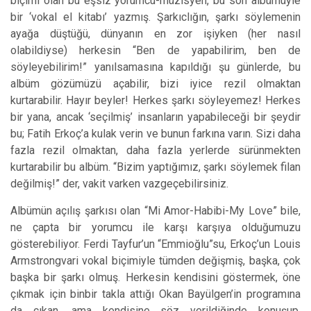
biçimi olan bu eşsiz yorumcu-müzisyen, bu son albümüyle
bir ‘vokal el kitabı’ yazmış. Şarkıclığın, şarkı söylemenin
ayağa düştüğü, dünyanın en zor işiyken (her nasıl
olabildiyse) herkesin “Ben de yapabilirim, ben de
söyleyebilirim!” yanılsamasına kapıldığı şu günlerde, bu
albüm gözümüzü açabilir, bizi iyice rezil olmak
tan
kurtarabilir. Hayır beyler! Herkes şarkı söyleyemez! Herkes
bir yana, ancak ‘seçilmiş’ insanların yapabileceği bir şeydir
bu; Fatih Erkoç’a kulak verin ve bunun farkına varın. Sizi daha
fazla rezil olmak
tan
, daha fazla yerlerde sürünmekten
kurtarabilir bu albüm. “Bizim yaptığımız, şarkı söylemek filan
değilmiş!” der, vakit varken vazgeçebilirsiniz.
Albümün açılış şarkısı olan “Mi Amor-Habibi-My Love” bile,
ne çapta bir yorumcu ile karşı karşıya olduğumuzu
gösterebiliyor. Ferdi Tayfur’un “Emmioğlu”su, Erkoç’un Louis
Armstrongvari vokal biçimiyle tümden değişmiş, başka, çok
başka bir şarkı olmuş. Herkesin kendisini göstermek, öne
çıkmak için binbir takla attığı Okan Bayülgen’in programına
da çıkan, ama kendisine söz verildiğinde konuşup,