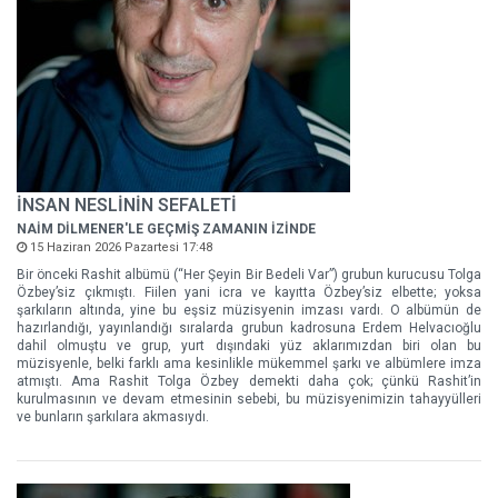
İNSAN NESLİNİN SEFALETİ
NAİM DİLMENER'LE GEÇMİŞ ZAMANIN İZİNDE
15 Haziran 2026 Pazartesi 17:48
Bir önceki Rashit albümü (“Her Şeyin Bir Bedeli Var”) grubun kurucusu Tolga
Özbey’siz çıkmıştı. Fiilen yani icra ve kayıtta Özbey’siz elbette; yoksa
şarkıların altında, yine bu eşsiz müzisyenin imzası vardı. O albümün de
hazırlandığı, yayınlandığı sıralarda grubun kadrosuna Erdem Helvacıoğlu
dahil olmuştu ve grup, yurt dışındaki yüz aklarımızdan biri olan bu
müzisyenle, belki farklı ama kesinlikle mükemmel şarkı ve albümlere imza
atmıştı. Ama Rashit Tolga Özbey demekti daha çok; çünkü Rashit’in
kurulmasının ve devam etmesinin sebebi, bu müzisyenimizin tahayyülleri
ve bunların şarkılara akmasıydı.