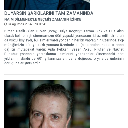
DUYARSIN ŞARKILARINI TAM ZAMANINDA
NAİM DİLMENER'LE GEÇMİŞ ZAMANIN İZİNDE
04 Ağustos 2026 Salı 06:41
Bircan Usallı Sılan Türkan Şoray, Hülya Koçyiğit, Fatma Girik ve Filiz Akın
olarak belirlemişti sinemamızın dört yapraklı yoncasını. İtiraz edilir bir tarafı
da yoktu; böyleydi, bu isimler vardı yoncanın her bir yaprağının üzerinde. Pop
müziğimizin dört yapraklı yoncası üzerinde de (sinemadaki kadar olmasa
da) bir mutabakat vardır; Ajda Pekkan, Sezen Aksu, Nilüfer ve Nükhet
Duru’dur yoncanın yapraklarına isimlerini yazdıranlar. Sinemadaki dört
yıldızımın dördü de 60’lı yıllarımıza ait; daha doğrusu, o yıllarda ünlerinin
doruğuna erişmişlerdir.