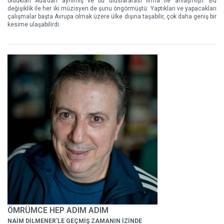
oldukları Ada’dan ayrılmış ve bu uluslararası firma ile anlaşmıştı. Bu
değişiklik ile her iki müzisyen de şunu öngörmüştü: Yaptıkları ve yapacakları
çalışmalar başta Avrupa olmak üzere ülke dışına taşabilir, çok daha geniş bir
kesime ulaşabilirdi.
ÖMRÜMCE HEP ADIM ADIM
NAİM DİLMENER'LE GEÇMİŞ ZAMANIN İZİNDE