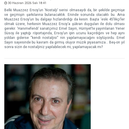
30 Haziran 2026 Salı 18:41
Belki Muazzez Ersoy’un ‘Nostalji’ serisi olmasaydı da, bir şekilde geçmişe
ve geçmişin şarkılarına bulanacaktık. Eninde sonunda olacaktı bu. Ama
Muazzez Ersoy’un bu dalgayı hızlandırdığı da kesin. Başta ‘eski 45’likçi’ler
olmak üzere, herkesin Muazzez Ersoy’a şükran duyguları ile dolu olması
gerekir. ‘Hanımefendi’ sanatçımız Emel Sayın, Hürriyet’te yayımlanan Yener
Süsoy ile yaptığı röportajında, Ersoy’un ipin ucunu kaçırdığını ve hep aynı
yoldan giderse “kendi nostaljisi” nin yapılamayacağını söylüyordu. Emel
Sayın sayesinde bu kavram da girmiş oluyor müzik piyasamıza... Beş-on yıl
sonra sizin de nostaljiniz yapılabilecek mi, yapılamayacak mı?