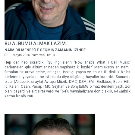
BU ALBÜMÜ ALMAK LAZIM
NAİM DİLMENER'LE GEÇMİŞ ZAMANIN İZİNDE
11 Mayıs 2026 Pazartesi 18:13
Hep der, hep sorardık: “Şu İngilizlerin ‘Now That’s What I Call Music’
derlemeleri gibi albümler neden yapılmaz ki bizde?” Memleketin en namlı
firmaları bir araya gelse, anlaşsa, işbirliği yapsa ve en az iki disklik bir hit
derlemesi yayınlasa ne iyi olurdu diye düşünür, hayaller kurardık. Sonunda
oldu. (Alfabetik sırayla) Avrupa Müzik, DMC, DSM, EMI, Erolköse, Esen, Hitt,
Id, Kalan, Ozan, Pasaj, TMC, Seyhan ve Sony&BMG olmaz denileni yaptı, zor
olanı başardı ve sırt sırta verdi ve “64”ü yayınladı; tam dört disklik, 64 şarkılık
karma bir albümü.