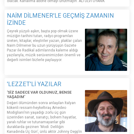
olacak. Kanalıma abone olmayı unutmayın. ALİ ULVİ UYANIK
NAİM DİLMENER'LE GEÇMİŞ ZAMANIN
İZİNDE
Çeyrek yüzyılı aşkın, başta pop olmak üzere
müziğin tarihini tutan, radyo programları
üreten, kitaplar, eleştiriler yazan, plaklar çalan
Naim Dilmener bu uzun yürüyüşün Gazete
Pazar ile Radikal adımlarında kaleme aldığı
yazılarıyla, müzik serüvenimizden önemli ve
değerli isimleri bizlerle paylaşıyor.
'LEZZET'Lİ YAZILAR
'SİZ SADECE VAR OLDUNUZ, BENSE
YAŞADIM'
Değeri ölümünden sonra anlaşılan İtalyan
kökenli ressam-heykeltıraş Amedeo
Modigliani’nin yaşadığı zorlu üç gün
üzerinden sanat, sanatçı, bohem hayatlar,
yaralı ruhlar ve tutunamayanlar gibi
duraklarda gezinen ‘Modi: Deliliğin
Kanadında Üç Gün’, ünlü aktör Johnny Depp’in