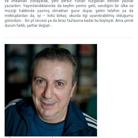
ve imkanları zorlayarak, yerli yersiz Yunan rüzgarları estiren yazılar
yazardım. Yayımlandıklarında da keyfim yerine gelir, sevdiğim bir ülke ve
müziği hakkında yazmış olmaktan gurur duyar, gelen telefon ya da
mektuplardan da, iyi – kötü birkaç okurda ilgi uyandırabilmiş olduğumu
görürdüm... Bir yıl öncesi ya da biraz fazlasına kadar bu böyleydi. Ama şimdi
durum farklı, şartlar değişti...