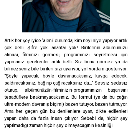
Artık her şey iyice ‘aleni’ durumda; kim neyi niye yapıyor artık
çok belli. Şifre yok, anahtar yok! Birilerinin albümünüzü
alması, filminizi görmesi, programınızı seyretmesi için
yapmanız gerekenler artık belli. Siz bunu görmez ya da
bilmezseniz bile birileri sizi uyarıyor, yol yordam gösteriyor:
“Şöyle yapacak, böyle davranacaksınız; kavga edecek,
saldıracaksınız, bağırıp çağıracaksınız da…” Sessiz sedasız
oturup, albümünüzün-filminizin-programınızın başarısını
tesadüflere bırakmayacaksınız. Bu formül (ya da bu çağın
ultra-modern davranış biçimi) bazen tutuyor, bazen tutmuyor.
Ama her geçen gün bu denilenlere uyan, dikte edilenleri
yapan daha da fazla insan çıkıyor. Sebebi de, hiçbir şey
yapılmadığı zaman hiçbir şey olmayacağının kesinliği.