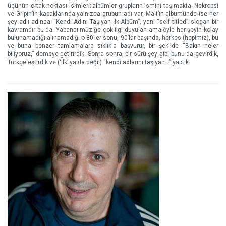
üçünün ortak noktası isimleri; albümler grupların ismini taşımakta. Nekropsi
ve Gripin’in kapaklarında yalnızca grubun adı var, Malt’ın albümünde ise her
şey adlı adınca: “Kendi Adını Taşıyan İlk Albüm”, yani “self titled”; slogan bir
kavramdır bu da. Yabancı müziğe çok ilgi duyulan ama öyle her şeyin kolay
bulunamadığı-alınamadığı o 80’ler sonu, 90’lar başında, herkes (hepimiz), bu
ve buna benzer tamlamalara sıklıkla başvurur, bir şekilde “Bakın neler
biliyoruz,” demeye getirirdik. Sonra sonra, bir sürü şey gibi bunu da çevirdik,
Türkçeleştirdik ve (‘ilk’ ya da değil) “kendi adlarını taşıyan…” yaptık.