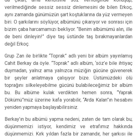
verilmediğinde sessiz sessiz dinlemesini de bilen Erkoç,
aynı zamanda günümüzün şart koştuklarına da yüz vermeyen
biri. O şarkılarını söylüyor, albümünü çıkarıyor ve sonrası için
bizim çaba harcamamızı bekliyor. “Benim albümümü alın, ille
de beni dinleyin!” diye taş üstünde taş bırakmayanlardan
değil Erkoç.
Grup Zan ile birlikte “Toprak” adlı yeni bir albüm yayınlamış
Cahit Berkay da öyle. “Toprak” adlı albüm, ‘söz’e bile ihtiyaç
duymadan, yalnız ama yalnızca müziğin gücüne güvenerek
bir şeyler anlatmaya çalışıyor bize. Üstümüzdeki ölü
toprağını silkeleyebilme gücünü bulabileceğimiz bir albüm
bu. Bu albüme kulak verdikten hemen sonra, “Yaprak
Dökümü”müz üzerine kafa yorabilir, “Arda Kalan”ın hesabını
yeniden yapmaya başlayabilirsiniz.
Berkay’ın bu albümü yapma nedeni, zaten de tam olarak bu;
düşünmemizi istiyor, kendimiz ve etrafımız hakkında
düşünmemizi. Kırk yıldan fazla bir zamandır, her şarkısı ile