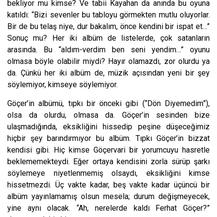
bekliyor mu kimse? Ve tabii Kayahan da anında bu oyuna
katıldı: “Bizi sevenler bu tabloyu görmekten mutlu oluyorlar.
Bir de bu telaş niye, dur bakalım, önce kendini bir ispat et…”
Sonuç mu? Her iki albüm de listelerde, çok sa
tan
ların
arasında. Bu “aldım-verdim ben seni yendim…” oyunu
olmasa böyl
e o
labilir miydi? Hayır olamazdı, zor olurdu ya
da. Çünkü her iki albüm de, müzik açısından yeni bir şey
söylemiyor, kimseye söylemiyor.
Göçer’in albümü, tıpkı bir önceki gibi (“Dön Diyemedim”),
olsa da olurdu, olmasa da. Göçer’in sesinden bize
ulaşmadığında, eksikliğini hissedip peşine düşeceğimiz
hiçbir şey barındırmıyor bu albüm. Tıpkı Göçer’in bizzat
kendisi gibi. Hiç kimse Göçervari bir yorumcuyu hasretle
beklememekteydi. Eğer ortaya kendisini zorla sürüp şarkı
söylemeye niyetlenmemiş olsaydı, eksikliğini kimse
hissetmezdi. Üç vakte kadar, beş vakte kadar üçüncü bir
albüm yayınlamamış olsun mesela; durum değişmeyecek,
yine aynı olacak. “Ah, nerelerde kaldı Ferhat Göçer?”