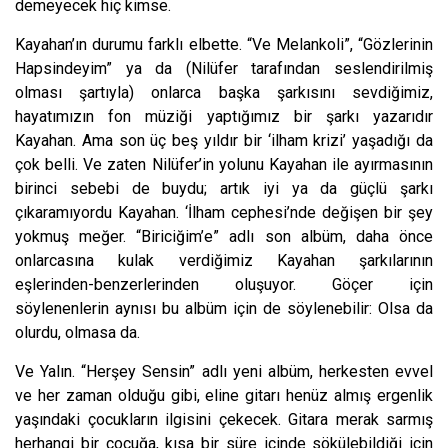
demeyecek hiç kimse.
Kayahan’ın durumu farklı elbette. “Ve Melankoli”, “Gözlerinin
Hapsindeyim” ya da (Nilüfer tarafından seslendirilmiş
olması şartıyla) onlarca başka şarkısını sevdiğimiz,
hayatımızın fon müziği yaptığımız bir şarkı yazarıdır
Kayahan. Ama son üç beş yıldır bir ‘ilham krizi’ yaşadığı da
çok belli. Ve zaten Nilüfer’in yolunu Kayahan ile ayırmasının
birinci sebebi de buydu; artık iyi ya da güçlü şarkı
çıkaramıyordu Kayahan. ‘İlham cephesi’nde değişen bir şey
yokmuş meğer. “Biriciğim’e” adlı son albüm, daha önc
e
o
nlarcasına kulak verdiğimiz Kayahan şarkılarının
eşlerinden-benzerlerinden oluşuyor. Göçer için
söylenenlerin aynısı bu albüm için de söylenebilir: Olsa da
olurdu, olmasa da.
Ve Yalın. “Herşey Sensin” adlı yeni albüm, herkesten evvel
ve her zaman olduğu gibi, eline gitarı henüz almış ergenlik
yaşındaki çocukların ilgisini çekecek. Gitara merak sarmış
herhangi bir çocuğa, kısa bir süre içinde sökülebildiği için