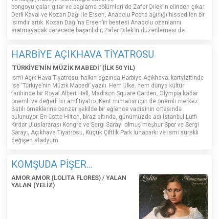
bongoyu çalar; gitar ve bağlama bölümleri de Zafer Dilek’in elinden çıkar.
Derli Kaval ve Kozan Dağı ile Ersen, Anadolu Pop’ta ağırlığı hissedilen bir
isimdir artık. Kozan Dağı’na Ersen’in bestesi Anadolu ozanlarını
aratmayacak derecede başarılıdır; Zafer Dilek’in düzenlemesi de.
HARBİYE AÇIKHAVA TİYATROSU
'TÜRKİYE'NİN MÜZİK MABEDİ' (İLK 50 YIL)
İsmi Açık Hava Tiyatrosu; halkın ağzında Harbiye Açıkhava; kartvizitinde
ise ‘Türkiye’nin Müzik Mabedi’ yazılı. Hem ülke, hem dünya kültür
tarihinde bir Royal Albert Hall, Madison Square Garden, Olympia kadar
önemli ve değerli bir amfitiyatro. Kent mimarisi için de önemli merkez.
Batılı örneklerine benzer şekilde bir eğlence vadisinin ortasında
bulunuyor. En üstte Hilton, biraz altında, günümüzde adı İstanbul Lütfi
Kırdar Uluslararası Kongre ve Sergi Sarayı olmuş meşhur Spor ve Sergi
Sarayı, Açıkhava Tiyatrosu, Küçük Çiftlik Park lunaparkı ve ismi sürekli
değişen stadyum…
KOMŞUDA PİŞER...
AMOR AMOR (LOLITA FLORES) / YALAN
YALAN (YELİZ)