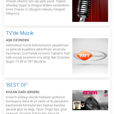
Onaran sitemiz için rap şarkı yazdı. Yapıtını
arkadaşı Uygar´la (Ragyu) birlikte seslendiren
Emre Onaran´ın (Sürgün) videosu fotoğrafı
tıklayınca:
TV'de Müzik
AŞK ÖZÜNDEN
Geleneksel müzik kültürümüzün yaşatılması
ve gelecek kuşaklara aktarılması amacıyla
hazırlanan, Erol Parlak ve Deniz Toprak’ın Türk
halk müziği eserlerini icra ettiği Aşk Özünden
bugün 19.45'te TRT Müzik'te.
'BEST OF'
KOZAN DAĞI (ERSEN)
Ersen’in yoldaşı olacak Dadaşlar grubunun
kuruluşuna daha iki yıl vardır ve bu parçaların
kayıtlarında Kardaşlar’dan Seyhan Karabay
akustik gitar ile ıklığı, Taner Öngür bas, gitar
ve kaşığı, Hüseyin Sultanoğlu davul ile