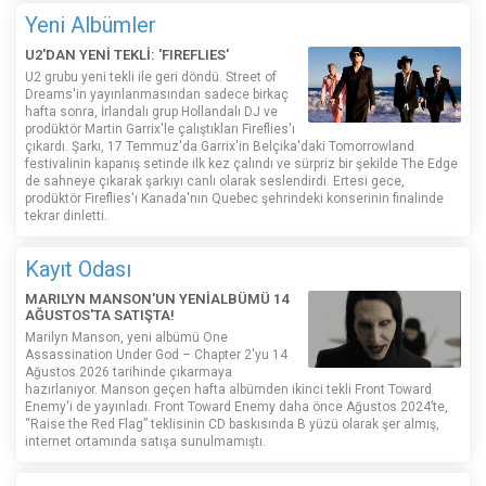
Yeni Albümler
U2'DAN YENİ TEKLİ: 'FIREFLIES'
U2 grubu yeni tekli ile geri döndü. Street of
Dreams'in yayınlanmasından sadece birkaç
hafta sonra, İrlandalı grup Hollandalı DJ ve
prodüktör Martin Garrix'le çalıştıkları Fireflies'ı
çıkardı. Şarkı, 17 Temmuz'da Garrix'in Belçika'daki Tomorrowland
festivalinin kapanış setinde ilk kez çalındı ​​ve sürpriz bir şekilde The Edge
de sahneye çıkarak şarkıyı canlı olarak seslendirdi. Ertesi gece,
prodüktör Fireflies'ı Kanada'nın Quebec şehrindeki konserinin finalinde
tekrar dinletti.
Kayıt Odası
MARILYN MANSON'UN YENİALBÜMÜ 14
AĞUSTOS'TA SATIŞTA!
Marilyn Manson, yeni albümü One
Assassination Under God – Chapter 2'yu 14
Ağustos 2026 tarihinde çıkarmaya
hazırlanıyor. Manson geçen hafta albümden ikinci tekli Front Toward
Enemy'i de yayınladı. Front Toward Enemy daha önce Ağustos 2024’te,
“Raise the Red Flag” teklisinin CD baskısında B yüzü olarak şer almış,
internet ortamında satışa sunulmamıştı.