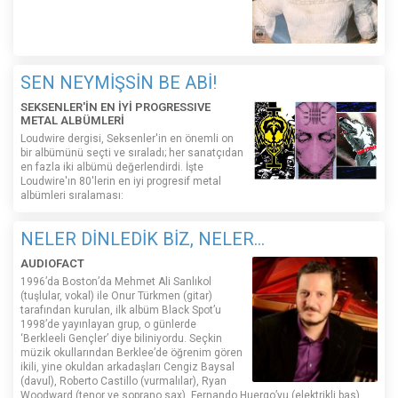
SEN NEYMİŞSİN BE ABİ!
SEKSENLER'İN EN İYİ PROGRESSIVE
METAL ALBÜMLERİ
Loudwire dergisi, Seksenler'in en önemli on
bir albümünü seçti ve sıraladı; her sanatçıdan
en fazla iki albümü değerlendirdi. İşte
Loudwire'ın 80'lerin en iyi progresif metal
albümleri sıralaması:
NELER DİNLEDİK BİZ, NELER...
AUDIOFACT
1996’da Boston’da Mehmet Ali Sanlıkol
(tuşlular, vokal) ile Onur Türkmen (gitar)
tarafından kurulan, ilk albüm Black Spot’u
1998’de yayınlayan grup, o günlerde
‘Berkleeli Gençler’ diye biliniyordu. Seçkin
müzik okullarından Berklee’de öğrenim gören
ikili, yine okuldan arkadaşları Cengiz Baysal
(davul), Roberto Castillo (vurmalılar), Ryan
Woodward (tenor ve soprano sax), Fernando Huergo’yu (elektrikli bas)