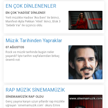
EN ÇOK DİNLENENLER
EN ÇOK 'HADİSE' DİNLENDİ
Yerli müzikte Hadise 'Ara Beni' ile birinci,
Manifest-Ajda Pekkan 'Hileli' ikinci, Blok 3
'Sebebi Var' ile üçüncü oldu.
Müzik Tarihinden Yapraklar
07 AĞUSTOS
Rock ve müzik tarihinde bugün neler
yaşandı? İşte tarihin sayfalarından birkaç
önemli not:
RAP MÜZİK SİNEMAMÜZİK
SİNEMAMÜZİK RAP OLDU
Genç yaşına karşın uzun yıllardır rap müzikle
uğraşan ´sinemamuzik.com´ okuru Emre