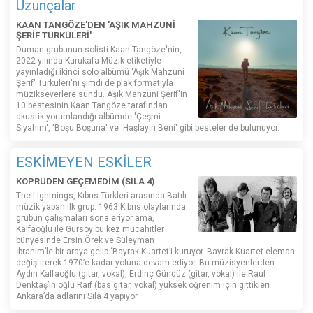
Uzunçalar
KAAN TANGÖZE'DEN 'AŞIK MAHZUNİ
ŞERİF TÜRKÜLERİ'
Duman grubunun solisti Kaan Tangöze'nin,
2022 yılında Kurukafa Müzik etiketiyle
yayınladığı ikinci solo albümü 'Aşık Mahzuni
Şerif' Türküleri'ni şimdi de plak formatıyla
müzikseverlere sundu. Aşık Mahzuni Şerif'in
10 bestesinin Kaan Tangöze tarafından
akustik yorumlandığı albümde 'Çeşmi
Siyahım', 'Boşu Boşuna' ve 'Haşlayın Beni' gibi besteler de bulunuyor.
ESKİMEYEN ESKİLER
KÖPRÜDEN GEÇEMEDİM (SILA 4)
The Lightnings, Kıbrıs Türkleri arasında Batılı
müzik yapan ilk grup. 1963 Kıbrıs olaylarında
grubun çalışmaları sona eriyor ama,
Kalfaoğlu ile Gürsoy bu kez mücahitler
bünyesinde Ersin Örek ve Süleyman
İbrahim’le bir araya gelip ‘Bayrak Kuartet’i kuruyor. Bayrak Kuartet eleman
değiştirerek 1970’e kadar yoluna devam ediyor. Bu müzisyenlerden
Aydın Kalfaoğlu (gitar, vokal), Erdinç Gündüz (gitar, vokal) ile Rauf
Denktaş’ın oğlu Raif (bas gitar, vokal) yüksek öğrenim için gittikleri
Ankara’da adlarını Sıla 4 yapıyor.