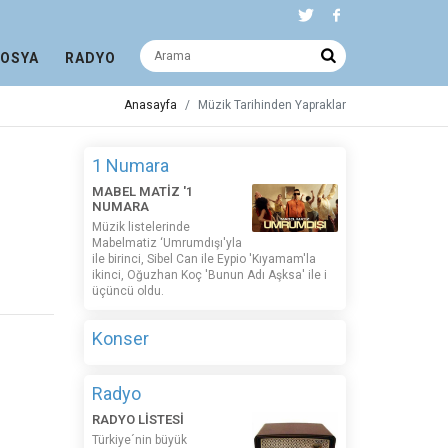
DOSYA
RADYO
Anasayfa
Müzik Tarihinden Yapraklar
1 Numara
MABEL MATİZ '1
NUMARA
Müzik listelerinde
Mabelmatiz ‘Umrumdışı'yla
ile birinci, Sibel Can ile Eypio 'Kıyamam'la
ikinci, Oğuzhan Koç 'Bunun Adı Aşksa' ile i
üçüncü oldu.
Konser
Radyo
RADYO LİSTESİ
Türkiye´nin büyük