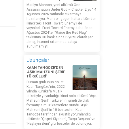
Marilyn Manson, yeni albümü One
Assassination Under God – Chapter 2'yu 14
Ağustos 2026 tarihinde çıkarmaya
hazırlanıyor. Manson geçen hafta albümden
ikinci tekli Front Toward Enemy'i de
yayınladı. Front Toward Enemy daha önce
Ağustos 2024’te, “Raise the Red Flag”
teklisinin CD baskısında B yüzü olarak şer
almış, internet ortamında satışa
sunulmamıştı.
Uzunçalar
KAAN TANGÖZE'DEN
'AŞIK MAHZUNİ ŞERİF
TÜRKÜLERİ'
Duman grubunun solisti
Kaan Tangöze'nin, 2022
yılında Kurukafa Müzik
etiketiyle yayınladığı ikinci solo albümü 'Aşık
Mahzuni Şerif' Türküleri'ni şimdi de plak
formatıyla müzikseverlere sundu. Aşık
Mahzuni Şerif'in 10 bestesinin Kaan
Tangöze tarafından akustik yorumlandığı
albümde 'Çeşmi Siyahım', 'Boşu Boşuna' ve
'Haşlayın Beni' gibi besteler de bulunuyor.