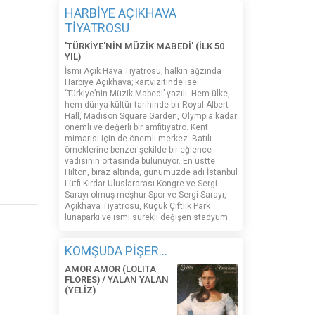
HARBİYE AÇIKHAVA
TİYATROSU
'TÜRKİYE'NİN MÜZİK MABEDİ' (İLK 50
YIL)
İsmi Açık Hava Tiyatrosu; halkın ağzında
Harbiye Açıkhava; kartvizitinde ise
‘Türkiye’nin Müzik Mabedi’ yazılı. Hem ülke,
hem dünya kültür tarihinde bir Royal Albert
Hall, Madison Square Garden, Olympia kadar
önemli ve değerli bir amfitiyatro. Kent
mimarisi için de önemli merkez. Batılı
örneklerine benzer şekilde bir eğlence
vadisinin ortasında bulunuyor. En üstte
Hilton, biraz altında, günümüzde adı İstanbul
Lütfi Kırdar Uluslararası Kongre ve Sergi
Sarayı olmuş meşhur Spor ve Sergi Sarayı,
Açıkhava Tiyatrosu, Küçük Çiftlik Park
lunaparkı ve ismi sürekli değişen stadyum…
KOMŞUDA PİŞER...
AMOR AMOR (LOLITA
FLORES) / YALAN YALAN
(YELİZ)