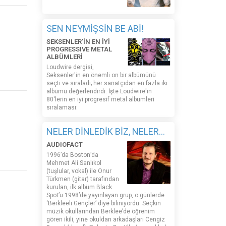
SEN NEYMİŞSİN BE ABİ!
SEKSENLER'İN EN İYİ
PROGRESSIVE METAL
ALBÜMLERİ
Loudwire dergisi,
Seksenler'in en önemli on bir albümünü
seçti ve sıraladı; her sanatçıdan en fazla iki
albümü değerlendirdi. İşte Loudwire'ın
80'lerin en iyi progresif metal albümleri
sıralaması:
NELER DİNLEDİK BİZ, NELER...
AUDIOFACT
1996’da Boston’da
Mehmet Ali Sanlıkol
(tuşlular, vokal) ile Onur
Türkmen (gitar) tarafından
kurulan, ilk albüm Black
Spot’u 1998’de yayınlayan grup, o günlerde
‘Berkleeli Gençler’ diye biliniyordu. Seçkin
müzik okullarından Berklee’de öğrenim
gören ikili, yine okuldan arkadaşları Cengiz