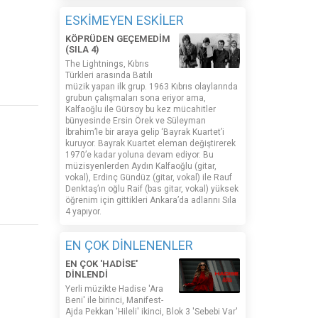
ESKİMEYEN ESKİLER
KÖPRÜDEN GEÇEMEDİM
(SILA 4)
The Lightnings, Kıbrıs
Türkleri arasında Batılı
müzik yapan ilk grup. 1963 Kıbrıs olaylarında
grubun çalışmaları sona eriyor ama,
Kalfaoğlu ile Gürsoy bu kez mücahitler
bünyesinde Ersin Örek ve Süleyman
İbrahim’le bir araya gelip ‘Bayrak Kuartet’i
kuruyor. Bayrak Kuartet eleman değiştirerek
1970’e kadar yoluna devam ediyor. Bu
müzisyenlerden Aydın Kalfaoğlu (gitar,
vokal), Erdinç Gündüz (gitar, vokal) ile Rauf
Denktaş’ın oğlu Raif (bas gitar, vokal) yüksek
öğrenim için gittikleri Ankara’da adlarını Sıla
4 yapıyor.
EN ÇOK DİNLENENLER
EN ÇOK 'HADİSE'
DİNLENDİ
Yerli müzikte Hadise 'Ara
Beni' ile birinci, Manifest-
Ajda Pekkan 'Hileli' ikinci, Blok 3 'Sebebi Var'