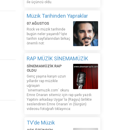
ile üçüncü oldu.
Müzik Tarihinden Yapraklar
07 AĞUSTOS
Rock ve müzik tarihinde
bugün neler yaşandı? İşte
tarihin sayfalarından birkaç
önemli not:
RAP MÜZİK SİNEMAMÜZİK
SİNEMAMÜZİK RAP
OLDU
Genç yaşına karşın uzun
yıllardır rap müzikle
uğraşan
´sinemamuzik.com´ okuru
Emre Onaran sitemiz için rap şarkı yazdı.
Yapıtını arkadaşı Uygar´la (Ragyu) birlikte
seslendiren Emre Onaran´ın (Sürgün)
videosu fotoğrafı tıklayınca:
TV'de Müzik