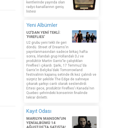
kentlerinde yayında olan
radyo kanallarının geniş
listesi
Yeni Albümler
U2'DAN YENİ TEKLİ:
'FIREFLIES'
U2 grubu yeni tekli ile geri
döndü. Street of Dreams'in
yayınlanmasından sadece birkaç hafta
sonra, İrlandalı grup Hollandalı DJ ve
prodüktör Martin Garrix'le çalıştıkları
Fireflies'ı çıkardı. Şarkı, 17 Temmuz'da
Garrix'in Belçika'daki Tomorrowland
festivalinin kapanış setinde ilk kez çalındı ​​ve
sürpriz bir şekilde The Edge de sahneye
çıkarak şarkıyı canlı olarak seslendirdi.
Ertesi gece, prodüktör Fireflies'ı Kanada'nın
Quebec şehrindeki konserinin finalinde
tekrar dinletti.
Kayıt Odası
MARILYN MANSON'UN
YENİALBÜMÜ 14
AĞUSTOS'TA SATIŞTA!