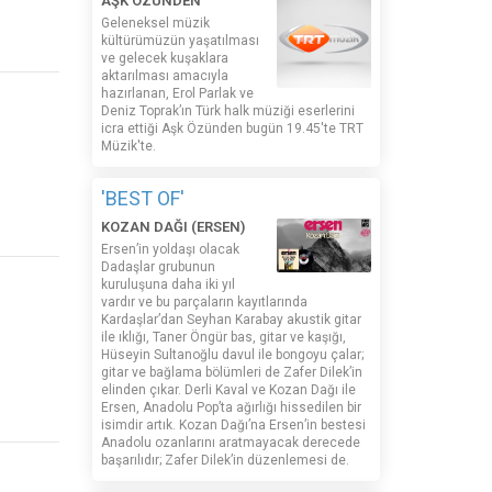
AŞK ÖZÜNDEN
Geleneksel müzik
kültürümüzün yaşatılması
ve gelecek kuşaklara
aktarılması amacıyla
hazırlanan, Erol Parlak ve
Deniz Toprak’ın Türk halk müziği eserlerini
icra ettiği Aşk Özünden bugün 19.45'te TRT
Müzik'te.
'BEST OF'
KOZAN DAĞI (ERSEN)
Ersen’in yoldaşı olacak
Dadaşlar grubunun
kuruluşuna daha iki yıl
vardır ve bu parçaların kayıtlarında
Kardaşlar’dan Seyhan Karabay akustik gitar
ile ıklığı, Taner Öngür bas, gitar ve kaşığı,
Hüseyin Sultanoğlu davul ile bongoyu çalar;
gitar ve bağlama bölümleri de Zafer Dilek’in
elinden çıkar. Derli Kaval ve Kozan Dağı ile
Ersen, Anadolu Pop’ta ağırlığı hissedilen bir
isimdir artık. Kozan Dağı’na Ersen’in bestesi
Anadolu ozanlarını aratmayacak derecede
başarılıdır; Zafer Dilek’in düzenlemesi de.