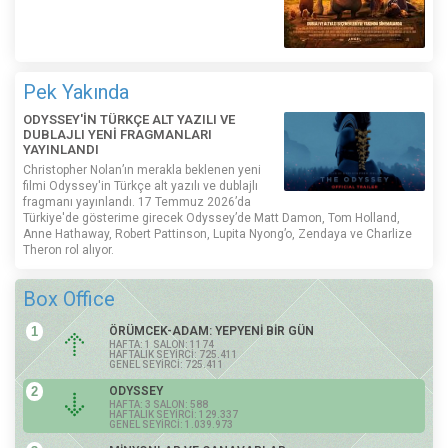
Pek Yakında
ODYSSEY'İN TÜRKÇE ALT YAZILI VE
DUBLAJLI YENİ FRAGMANLARI
YAYINLANDI
Christopher Nolan’ın merakla beklenen yeni
filmi Odyssey'in Türkçe alt yazılı ve dublajlı
fragmanı yayınlandı. 17 Temmuz 2026’da
Türkiye'de gösterime girecek Odyssey’de Matt Damon, Tom Holland,
Anne Hathaway, Robert Pattinson, Lupita Nyong’o, Zendaya ve Charlize
Theron rol alıyor.
Box Office
1
ÖRÜMCEK-ADAM: YEPYENİ BİR GÜN
HAFTA: 1 SALON: 1174
HAFTALIK SEYİRCİ: 725.411
GENEL SEYİRCİ: 725.411
2
ODYSSEY
HAFTA: 3 SALON: 588
HAFTALIK SEYİRCİ: 129.337
GENEL SEYİRCİ: 1.039.973