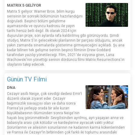
MATRIX 5 GELİYOR
Matrix 5 geliyor: Warner Bros. bilim kurgu
serisinin bir sonraki bölümünün hazırlandığını
doğruladı. Beşinci bölüm geliştirme
aşamasında ve oyuncu kadrosu ile yayın
tarihi henüz belli değil. İlk olarak 2024 için
duyurulan proje, son aylarda rafa kaldırılmış gibi görünüyordu. Şimdi
stüdyo, Matrix 5'in gelecekteki planlarının bir parçası olduğunu, ancak
yakın zamanda sinemalarda gösterime girmeyeceğini açıkladı. Şu ana
kadar bilinen tek gelişme serinin beşinci filminin Drew Goddard
tarafından yazılıp yönetileceği. Film, 2021'de vizyona giren, Lana
Wachowski'nin yönettiği serinin dördüncü filmi Matrix Resurrections'ın
olaylarını takip edecek.
Günün TV Filmi
DNA
Cezayir asıllı Neige, çok sevdiği dedesi Emir’i
düzenli olarak ziyaret eder. Cezayir
bağımsızlık savaşçısı olan ve daha sonra
Fransa'ya yerleşip orada bir aile kuran
büyükbabasının ölümünden sonra Neige'nin
hayatı boş görünmektedir. Sevgilisinden ayrılmış, ayrı yaşayan anne ve
babasıyla arası çok kötüdür ve kardeşlerine ayıracak vakti yoktur.
Sorunlarının ve ailesinin sorunlarının ne kadarının karma kökenlerinden
ve Fransa ile Cezayir'in birbirinden çok farklı iki toplumu arasındaki