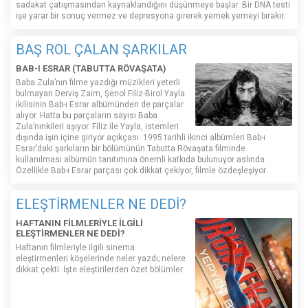
sadakat çatışmasından kaynaklandığını düşünmeye başlar. Bir DNA testi
işe yarar bir sonuç vermez ve depresyona girerek yemek yemeyi bırakır.
BAŞ ROL ÇALAN ŞARKILAR
BAB-I ESRAR (TABUTTA RÖVAŞATA)
Baba Zula’nın filme yazdığı müzikleri yeterli
bulmayan Derviş Zaim, Şenol Filiz-Birol Yayla
ikilisinin Bab-ı Esrar albümünden de parçalar
alıyor. Hatta bu parçaların sayısı Baba
Zula’nınkileri aşıyor. Filiz ile Yayla, istemleri
dışında işin içine giriyor açıkçası. 1995 tarihli ikinci albümleri Bab-ı
Esrar’daki şarkıların bir bölümünün Tabutta Rövaşata filminde
kullanılması albümün tanıtımına önemli katkıda bulunuyor aslında.
Özellikle Bab-ı Esrar parçası çok dikkat çekiyor, filmle özdeşleşiyor.
ELEŞTİRMENLER NE DEDİ?
HAFTANIN FİLMLERİYLE İLGİLİ
ELEŞTİRMENLER NE DEDİ?
Haftanın filmleriyle ilgili sinema
eleştirmenleri köşelerinde neler yazdı; nelere
dikkat çekti. İşte eleştirilerden özet bölümler: