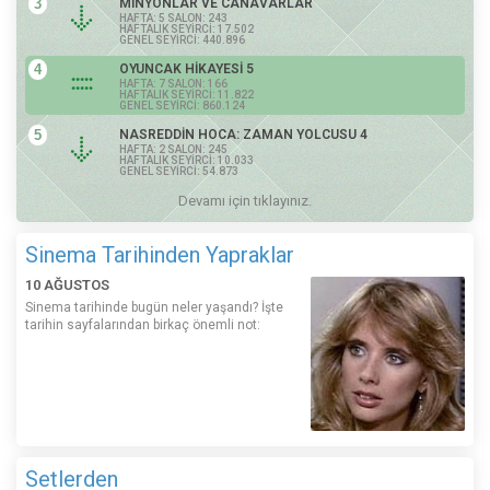
3
MİNYONLAR VE CANAVARLAR
HAFTA: 5 SALON: 243
HAFTALIK SEYİRCİ: 17.502
GENEL SEYİRCİ: 440.896
4
OYUNCAK HİKAYESİ 5
HAFTA: 7 SALON: 166
HAFTALIK SEYİRCİ: 11.822
GENEL SEYİRCİ: 860.124
5
NASREDDİN HOCA: ZAMAN YOLCUSU 4
HAFTA: 2 SALON: 245
HAFTALIK SEYİRCİ: 10.033
GENEL SEYİRCİ: 54.873
Devamı için tıklayınız.
Sinema Tarihinden Yapraklar
10 AĞUSTOS
Sinema tarihinde bugün neler yaşandı? İşte
tarihin sayfalarından birkaç önemli not:
Setlerden