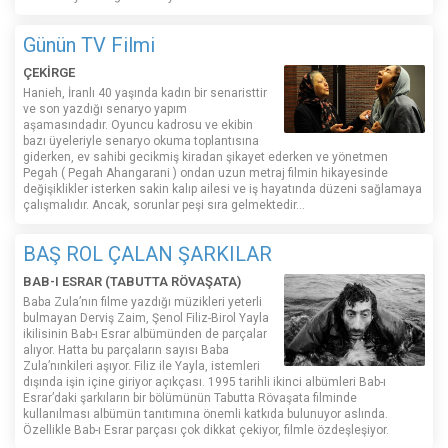
Günün TV Filmi
ÇEKİRGE
Hanieh, İranlı 40 yaşında kadın bir senaristtir
ve son yazdığı senaryo yapım
aşamasındadır. Oyuncu kadrosu ve ekibin
bazı üyeleriyle senaryo okuma toplantısına
giderken, ev sahibi gecikmiş kiradan şikayet ederken ve yönetmen
Pegah ( Pegah Ahangarani ) ondan uzun metraj filmin hikayesinde
değişiklikler isterken sakin kalıp ailesi ve iş hayatında düzeni sağlamaya
çalışmalıdır. Ancak, sorunlar peşi sıra gelmektedir...
BAŞ ROL ÇALAN ŞARKILAR
BAB-I ESRAR (TABUTTA RÖVAŞATA)
Baba Zula’nın filme yazdığı müzikleri yeterli
bulmayan Derviş Zaim, Şenol Filiz-Birol Yayla
ikilisinin Bab-ı Esrar albümünden de parçalar
alıyor. Hatta bu parçaların sayısı Baba
Zula’nınkileri aşıyor. Filiz ile Yayla, istemleri
dışında işin içine giriyor açıkçası. 1995 tarihli ikinci albümleri Bab-ı
Esrar’daki şarkıların bir bölümünün Tabutta Rövaşata filminde
kullanılması albümün tanıtımına önemli katkıda bulunuyor aslında.
Özellikle Bab-ı Esrar parçası çok dikkat çekiyor, filmle özdeşleşiyor.