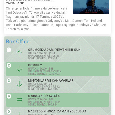
YAYINLANDI
Christopher Nolan’ın merakla beklenen yeni
filmi Odyssey'in Türkçe alt yazılı ve dublajlı
fragmanı yayınlandı. 17 Temmuz 2026’da
Türkiye'de gösterime girecek Odyssey’de Matt Damon, Tom Holland,
Anne Hathaway, Robert Pattinson, Lupita Nyong’o, Zendaya ve Charlize
Theron rol alıyor.
Box Office
1
ÖRÜMCEK-ADAM: YEPYENİ BİR GÜN
HAFTA: 1 SALON: 1174
HAFTALIK SEYİRCİ: 725.411
GENEL SEYİRCİ: 725.411
2
ODYSSEY
HAFTA: 3 SALON: 588
HAFTALIK SEYİRCİ: 129.337
GENEL SEYİRCİ: 1.039.973
3
MİNYONLAR VE CANAVARLAR
HAFTA: 5 SALON: 243
HAFTALIK SEYİRCİ: 17.502
GENEL SEYİRCİ: 440.896
4
OYUNCAK HİKAYESİ 5
HAFTA: 7 SALON: 166
HAFTALIK SEYİRCİ: 11.822
GENEL SEYİRCİ: 860.124
5
NASREDDİN HOCA: ZAMAN YOLCUSU 4
HAFTA: 2 SALON: 245