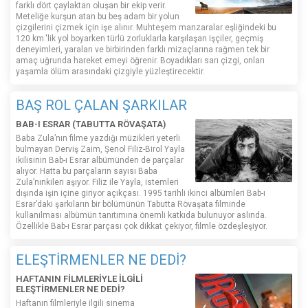
farklı dört çaylaktan oluşan bir ekip verir.
Meteliğe kurşun atan bu beş adam bir yolun
çizgilerini çizmek için işe alınır. Muhteşem manzaralar eşliğindeki bu
120 km.'lik yol boyarken türlü zorluklarla karşılaşan işçiler, geçmiş
deneyimleri, yaraları ve birbirinden farklı mizaçlarına rağmen tek bir
amaç uğrunda hareket emeyi öğrenir. Boyadıkları sarı çizgi, onları
yaşamla ölüm arasındaki çizgiyle yüzleştirecektir.
BAŞ ROL ÇALAN ŞARKILAR
BAB-I ESRAR (TABUTTA RÖVAŞATA)
Baba Zula’nın filme yazdığı müzikleri yeterli
bulmayan Derviş Zaim, Şenol Filiz-Birol Yayla
ikilisinin Bab-ı Esrar albümünden de parçalar
alıyor. Hatta bu parçaların sayısı Baba
Zula’nınkileri aşıyor. Filiz ile Yayla, istemleri
dışında işin içine giriyor açıkçası. 1995 tarihli ikinci albümleri Bab-ı
Esrar’daki şarkıların bir bölümünün Tabutta Rövaşata filminde
kullanılması albümün tanıtımına önemli katkıda bulunuyor aslında.
Özellikle Bab-ı Esrar parçası çok dikkat çekiyor, filmle özdeşleşiyor.
ELEŞTİRMENLER NE DEDİ?
HAFTANIN FİLMLERİYLE İLGİLİ
ELEŞTİRMENLER NE DEDİ?
Haftanın filmleriyle ilgili sinema