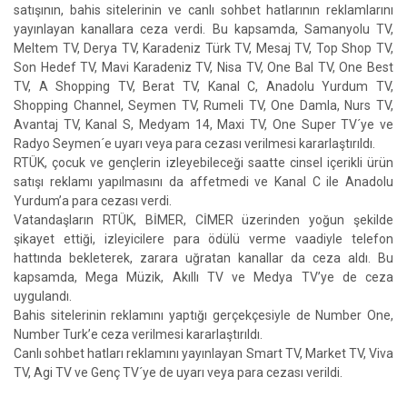
satışının, bahis sitelerinin ve canlı sohbet hatlarının reklamlarını
yayınlayan kanallara ceza verdi. Bu kapsamda, Samanyolu TV,
Meltem TV, Derya TV, Karadeniz Türk TV, Mesaj TV, Top Shop TV,
Son Hedef TV, Mavi Karadeniz TV, Nisa TV, One Bal TV, One Best
TV, A Shopping TV, Berat TV, Kanal C, Anadolu Yurdum TV,
Shopping Channel, Seymen TV, Rumeli TV, One Damla, Nurs TV,
Avantaj TV, Kanal S, Medyam 14, Maxi TV, One Super TV´ye ve
Radyo Seymen´e uyarı veya para cezası verilmesi kararlaştırıldı.
RTÜK, çocuk ve gençlerin izleyebileceği saatte cinsel içerikli ürün
satışı reklamı yapılmasını da affetmedi ve Kanal C ile Anadolu
Yurdum’a para cezası verdi.
Vatandaşların RTÜK, BİMER, CİMER üzerinden yoğun şekilde
şikayet ettiği, izleyicilere para ödülü verme vaadiyle telefon
hattında bekleterek, zarara uğratan kanallar da ceza aldı. Bu
kapsamda, Mega Müzik, Akıllı TV ve Medya TV’ye de ceza
uygulandı.
Bahis sitelerinin reklamını yaptığı gerçekçesiyle de Number One,
Number Turk’e ceza verilmesi kararlaştırıldı.
Canlı sohbet hatları reklamını yayınlayan Smart TV, Market TV, Viva
TV, Agi TV ve Genç TV´ye de uyarı veya para cezası verildi.