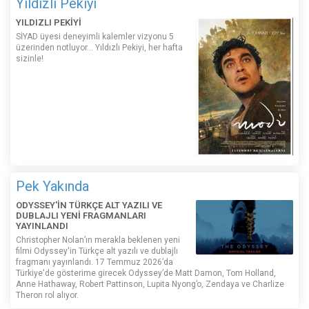
Yıldızlı Pekiyi
YILDIZLI PEKİYİ
SİYAD üyesi deneyimli kalemler vizyonu 5
üzerinden notluyor... Yıldızlı Pekiyi, her hafta
sizinle!
Pek Yakında
ODYSSEY'İN TÜRKÇE ALT YAZILI VE
DUBLAJLI YENİ FRAGMANLARI
YAYINLANDI
Christopher Nolan’ın merakla beklenen yeni
filmi Odyssey'in Türkçe alt yazılı ve dublajlı
fragmanı yayınlandı. 17 Temmuz 2026’da
Türkiye'de gösterime girecek Odyssey’de Matt Damon, Tom Holland,
Anne Hathaway, Robert Pattinson, Lupita Nyong’o, Zendaya ve Charlize
Theron rol alıyor.