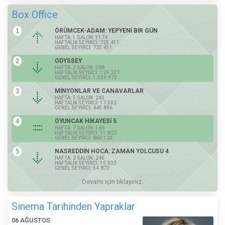
Box Office
1
ÖRÜMCEK-ADAM: YEPYENİ BİR GÜN
HAFTA: 1 SALON: 1174
HAFTALIK SEYİRCİ: 725.411
GENEL SEYİRCİ: 725.411
2
ODYSSEY
HAFTA: 3 SALON: 588
HAFTALIK SEYİRCİ: 129.337
GENEL SEYİRCİ: 1.039.973
3
MİNYONLAR VE CANAVARLAR
HAFTA: 5 SALON: 243
HAFTALIK SEYİRCİ: 17.502
GENEL SEYİRCİ: 440.896
4
OYUNCAK HİKAYESİ 5
HAFTA: 7 SALON: 166
HAFTALIK SEYİRCİ: 11.822
GENEL SEYİRCİ: 860.124
5
NASREDDİN HOCA: ZAMAN YOLCUSU 4
HAFTA: 2 SALON: 245
HAFTALIK SEYİRCİ: 10.033
GENEL SEYİRCİ: 54.873
Devamı için tıklayınız.
Sinema Tarihinden Yapraklar
06 AĞUSTOS