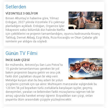
Setlerden
VİZONTELE 3 GELİYOR
Birsen Altuntaş'ın haberine göre, Yılmaz
Erdoğan, 2027 yılında Vizontele 3'ü çekmeyi
planladığını açıkladı. Erdoğan, Organize İşler
hikayesini sekiz bölümlük dizi halinde Netflix
için çektiklerini ve projenin tamamlandığını, oyuncu kadrosunda Kıvanç
Tatlıtuğ, Demet Akbağ, Ezgi Mola, Rıza Kocaoğlu ve Okan Çabalar gibi
isimlerin yer aldığını da söyledi.
Günün TV Filmi
İNCE SARI ÇİZGİ
Bir mühendis, Antonio'yu San Luis Potos'ta
15 günde tamamlanması gereken bir yol
bakım projesinin başına getirir ve ona çok
farklı dört çaylaktan oluşan bir ekip verir.
Meteliğe kurşun atan bu beş adam bir yolun
çizgilerini çizmek için işe alınır. Muhteşem manzaralar eşliğindeki bu
120 km.'lik yol boyarken türlü zorluklarla karşılaşan işçiler, geçmiş
deneyimleri, yaraları ve birbirinden farklı mizaçlarına rağmen tek bir
amaç uğrunda hareket emeyi öğrenir. Boyadıkları sarı çizgi, onları
yaşamla ölüm arasındaki çizgiyle yüzleştirecektir.