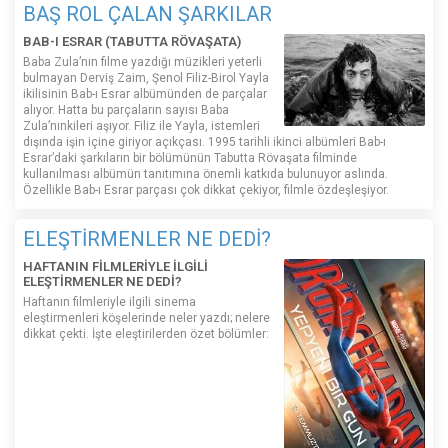
BAŞ ROL ÇALAN ŞARKILAR
BAB-I ESRAR (TABUTTA RÖVAŞATA)
Baba Zula’nın filme yazdığı müzikleri yeterli
bulmayan Derviş Zaim, Şenol Filiz-Birol Yayla
ikilisinin Bab-ı Esrar albümünden de parçalar
alıyor. Hatta bu parçaların sayısı Baba
Zula’nınkileri aşıyor. Filiz ile Yayla, istemleri
dışında işin içine giriyor açıkçası. 1995 tarihli ikinci albümleri Bab-ı
Esrar’daki şarkıların bir bölümünün Tabutta Rövaşata filminde
kullanılması albümün tanıtımına önemli katkıda bulunuyor aslında.
Özellikle Bab-ı Esrar parçası çok dikkat çekiyor, filmle özdeşleşiyor.
ELEŞTİRMENLER NE DEDİ?
HAFTANIN FİLMLERİYLE İLGİLİ
ELEŞTİRMENLER NE DEDİ?
Haftanın filmleriyle ilgili sinema
eleştirmenleri köşelerinde neler yazdı; nelere
dikkat çekti. İşte eleştirilerden özet bölümler: