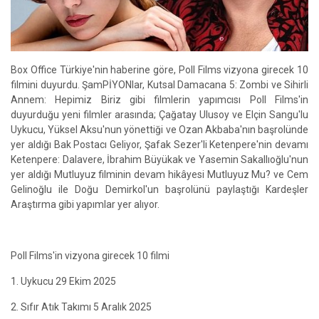
Box Office Türkiye'nin haberine göre, Poll Films vizyona girecek 10
filmini duyurdu. ŞamPİYONlar, Kutsal Damacana 5: Zombi ve Sihirli
Annem: Hepimiz Biriz gibi filmlerin yapımcısı Poll Films'in
duyurduğu yeni filmler arasında; Çağatay Ulusoy ve Elçin Sangu'lu
Uykucu, Yüksel Aksu'nun yönettiği ve Ozan Akbaba'nın başrolünde
yer aldığı Bak Postacı Geliyor, Şafak Sezer'li Ketenpere'nin devamı
Ketenpere: Dalavere, İbrahim Büyükak ve Yasemin Sakallıoğlu'nun
yer aldığı Mutluyuz filminin devam hikâyesi Mutluyuz Mu? ve Cem
Gelinoğlu ile Doğu Demirkol'un başrolünü paylaştığı Kardeşler
Araştırma gibi yapımlar yer alıyor.
Poll Films'in vizyona girecek 10 filmi
1. Uykucu 29 Ekim 2025
2. Sıfır Atık Takımı 5 Aralık 2025