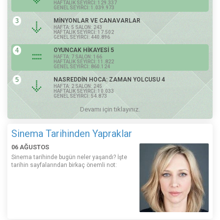
HAFTALIK SEYİRCİ: 129.337
GENEL SEYİRCİ: 1.039.973
3
MİNYONLAR VE CANAVARLAR
HAFTA: 5 SALON: 243
HAFTALIK SEYİRCİ: 17.502
GENEL SEYİRCİ: 440.896
4
OYUNCAK HİKAYESİ 5
HAFTA: 7 SALON: 166
HAFTALIK SEYİRCİ: 11.822
GENEL SEYİRCİ: 860.124
5
NASREDDİN HOCA: ZAMAN YOLCUSU 4
HAFTA: 2 SALON: 245
HAFTALIK SEYİRCİ: 10.033
GENEL SEYİRCİ: 54.873
Devamı için tıklayınız.
Sinema Tarihinden Yapraklar
06 AĞUSTOS
Sinema tarihinde bugün neler yaşandı? İşte
tarihin sayfalarından birkaç önemli not: