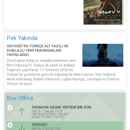
Pek Yakında
ODYSSEY'İN TÜRKÇE ALT YAZILI VE
DUBLAJLI YENİ FRAGMANLARI
YAYINLANDI
Christopher Nolan’ın merakla beklenen yeni
filmi Odyssey'in Türkçe alt yazılı ve dublajlı
fragmanı yayınlandı. 17 Temmuz 2026’da
Türkiye'de gösterime girecek Odyssey’de Matt Damon, Tom Holland,
Anne Hathaway, Robert Pattinson, Lupita Nyong’o, Zendaya ve Charlize
Theron rol alıyor.
Box Office
1
ÖRÜMCEK-ADAM: YEPYENİ BİR GÜN
HAFTA: 1 SALON: 1174
HAFTALIK SEYİRCİ: 725.411
GENEL SEYİRCİ: 725.411
2
ODYSSEY
HAFTA: 3 SALON: 588