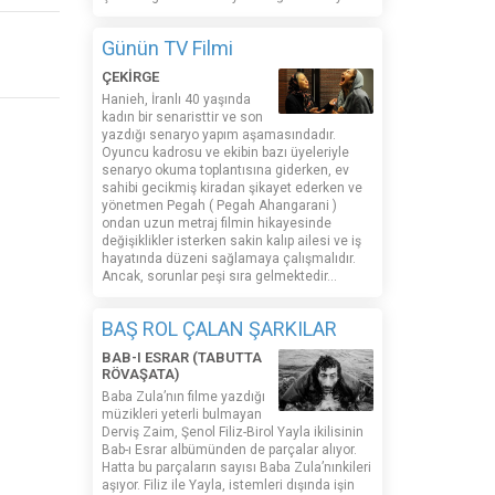
Günün TV Filmi
ÇEKİRGE
Hanieh, İranlı 40 yaşında
kadın bir senaristtir ve son
yazdığı senaryo yapım aşamasındadır.
Oyuncu kadrosu ve ekibin bazı üyeleriyle
senaryo okuma toplantısına giderken, ev
sahibi gecikmiş kiradan şikayet ederken ve
yönetmen Pegah ( Pegah Ahangarani )
ondan uzun metraj filmin hikayesinde
değişiklikler isterken sakin kalıp ailesi ve iş
hayatında düzeni sağlamaya çalışmalıdır.
Ancak, sorunlar peşi sıra gelmektedir...
BAŞ ROL ÇALAN ŞARKILAR
BAB-I ESRAR (TABUTTA
RÖVAŞATA)
Baba Zula’nın filme yazdığı
müzikleri yeterli bulmayan
Derviş Zaim, Şenol Filiz-Birol Yayla ikilisinin
Bab-ı Esrar albümünden de parçalar alıyor.
Hatta bu parçaların sayısı Baba Zula’nınkileri
aşıyor. Filiz ile Yayla, istemleri dışında işin