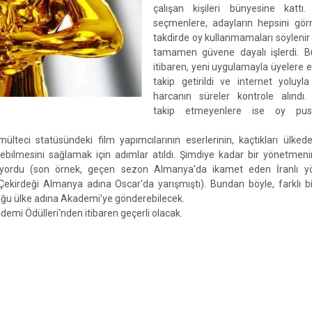
çalışan kişileri bünyesine kattı.
seçmenlere, adayların hepsini görm
takdirde oy kullanmamaları söylenir
tamamen güvene dayalı işlerdi. 
itibaren, yeni uygulamayla üyelere e
takip getirildi ve internet yoluyla
harcanın süreler kontrole alındı. 
takip etmeyenlere ise oy pusu
lteci statüsündeki film yapımcılarının eserlerinin, kaçtıkları ülked
ebilmesini sağlamak için adımlar atıldı. Şimdiye kadar bir yönetmeni
kiyordu (son örnek, geçen sezon Almanya'da ikamet eden İranlı 
kirdeği Almanya adına Oscar'da yarışmıştı). Bundan böyle, farklı bi
duğu ülke adına Akademi'ye gönderebilecek.
ademi Ödülleri'nden itibaren geçerli olacak.