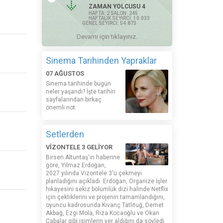
ZAMAN YOLCUSU 4
HAFTA: 2 SALON: 245
HAFTALIK SEYİRCİ: 10.033
GENEL SEYİRCİ: 54.873
Devamı için tıklayınız.
Sinema Tarihinden Yapraklar
07 AĞUSTOS
Sinema tarihinde bugün
neler yaşandı? İşte tarihin
sayfalarından birkaç
önemli not:
Setlerden
VİZONTELE 3 GELİYOR
Birsen Altuntaş'ın haberine
göre, Yılmaz Erdoğan,
2027 yılında Vizontele 3'ü çekmeyi
planladığını açıkladı. Erdoğan, Organize İşler
hikayesini sekiz bölümlük dizi halinde Netflix
için çektiklerini ve projenin tamamlandığını,
oyuncu kadrosunda Kıvanç Tatlıtuğ, Demet
Akbağ, Ezgi Mola, Rıza Kocaoğlu ve Okan
Çabalar gibi isimlerin yer aldığını da söyledi.