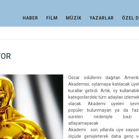
HABER
FİLM
MÜZİK
YAZARLAR
ÖZEL 
YOR
Oscar ödüllerini dağıtan Ameri
Akademisi, oylamaya katılacak üyel
kurallar getirdi. Artık, oy kullanabi
kategorilerdeki tüm adayları izleme
olacak. Akademi üyeleri sevme
popüler bulunmayan ya da faz
süreleri nedeniyle bazı f
atlayamayacak
Akademi son yıllarda üye sayısın
ölçüde genişleterek daha genç 