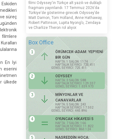
filmi Odyssey'in Türkçe alt yazılı ve dublajlı
 Eskiden
fragmanı yayınlandı. 17 Temmuz 2026’da
edikleri
Türkiye'de gösterime girecek Odyssey’de
 ve süreç
Matt Damon, Tom Holland, Anne Hathaway,
Robert Pattinson, Lupita Nyong’o, Zendaya
Bugünden
ve Charlize Theron rol alıyor.
lektronik
 filmlere
Box Office
Kuralları
lalarına
1
ÖRÜMCEK-ADAM: YEPYENİ
BİR GÜN
en En İyi
HAFTA: 1 SALON: 1174
HAFTALIK SEYİRCİ: 725.411
GENEL SEYİRCİ: 725.411
n eserini
yönetmen
2
ODYSSEY
HAFTA: 3 SALON: 588
r ülkede
HAFTALIK SEYİRCİ: 129.337
GENEL SEYİRCİ: 1.039.973
3
MİNYONLAR VE
CANAVARLAR
HAFTA: 5 SALON: 243
HAFTALIK SEYİRCİ: 17.502
GENEL SEYİRCİ: 440.896
4
OYUNCAK HİKAYESİ 5
HAFTA: 7 SALON: 166
HAFTALIK SEYİRCİ: 11.822
GENEL SEYİRCİ: 860.124
5
NASREDDİN HOCA: