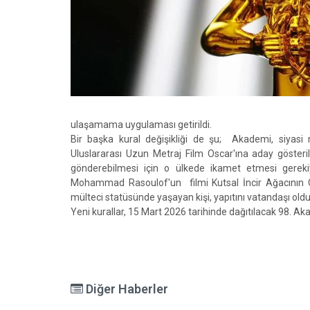
ulaşamama uygulaması getirildi.
Bir başka kural değişikliği de şu; Akademi, siyasi mü
Uluslararası Uzun Metraj Film Oscar'ına aday gösteril
gönderebilmesi için o ülkede ikamet etmesi gere
Mohammad Rasoulof'un filmi Kutsal İncir Ağacının Çe
mülteci statüsünde yaşayan kişi, yapıtını vatandaşı ol
Yeni kurallar, 15 Mart 2026 tarihinde dağıtılacak 98. Ak
Diğer Haberler