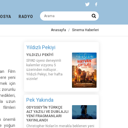
DOSYA
RADYO
Anasayfa
Sinema Haberleri
Yıldızlı Pekiyi
YILDIZLI PEKİYİ
SİYAD üyesi deneyimli
kalemler vizyonu 5
üzerinden notluyor...
kan Film
Yıldızlı Pekiyi, her hafta
ere yeni
sizinle!
lmek için
k zorunlu
dikleri,
Pek Yakında
la uzun
ilmleri
ODYSSEY'İN TÜRKÇE
ALT YAZILI VE DUBLAJLI
YENİ FRAGMANLARI
ı önemli
YAYINLANDI
ve yoğun
Christopher Nolan’ın merakla beklenen yeni