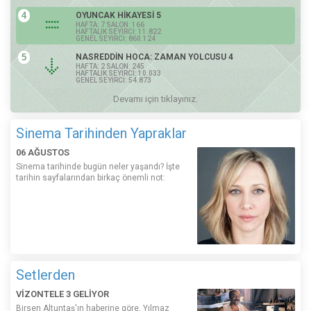
4
OYUNCAK HİKAYESİ 5
HAFTA: 7 SALON: 166
HAFTALIK SEYİRCİ: 11.822
GENEL SEYİRCİ: 860.124
5
NASREDDİN HOCA: ZAMAN YOLCUSU 4
HAFTA: 2 SALON: 245
HAFTALIK SEYİRCİ: 10.033
GENEL SEYİRCİ: 54.873
Devamı için tıklayınız.
Sinema Tarihinden Yapraklar
06 AĞUSTOS
Sinema tarihinde bugün neler yaşandı? İşte
tarihin sayfalarından birkaç önemli not:
Setlerden
VİZONTELE 3 GELİYOR
Birsen Altuntaş'ın haberine göre, Yılmaz