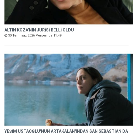
ALTIN KOZA'NIN JÜRİSİ BELLİ OLDU
30 Temmuz 2026 Perşembe 11:49
YEŞİM USTAOĞLU'NUN ARTAKALAN'INDAN SAN SEBASTIAN'DA