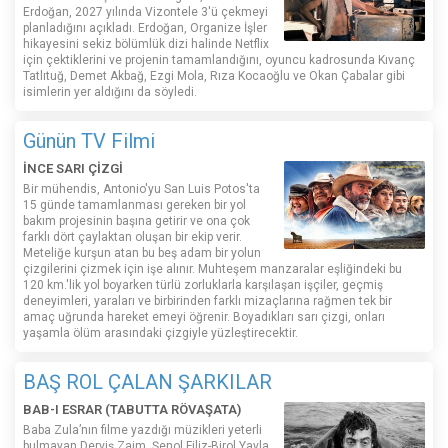
Erdoğan, 2027 yılında Vizontele 3'ü çekmeyi
planladığını açıkladı. Erdoğan, Organize İşler
hikayesini sekiz bölümlük dizi halinde Netflix
için çektiklerini ve projenin tamamlandığını, oyuncu kadrosunda Kıvanç
Tatlıtuğ, Demet Akbağ, Ezgi Mola, Rıza Kocaoğlu ve Okan Çabalar gibi
isimlerin yer aldığını da söyledi.
Günün TV Filmi
İNCE SARI ÇİZGİ
Bir mühendis, Antonio'yu San Luis Potos'ta
15 günde tamamlanması gereken bir yol
bakım projesinin başına getirir ve ona çok
farklı dört çaylaktan oluşan bir ekip verir.
Meteliğe kurşun atan bu beş adam bir yolun
çizgilerini çizmek için işe alınır. Muhteşem manzaralar eşliğindeki bu
120 km.'lik yol boyarken türlü zorluklarla karşılaşan işçiler, geçmiş
deneyimleri, yaraları ve birbirinden farklı mizaçlarına rağmen tek bir
amaç uğrunda hareket emeyi öğrenir. Boyadıkları sarı çizgi, onları
yaşamla ölüm arasındaki çizgiyle yüzleştirecektir.
BAŞ ROL ÇALAN ŞARKILAR
BAB-I ESRAR (TABUTTA RÖVAŞATA)
Baba Zula’nın filme yazdığı müzikleri yeterli
bulmayan Derviş Zaim, Şenol Filiz-Birol Yayla