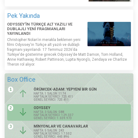
Pek Yakında
ODYSSEY'İN TÜRKÇE ALT YAZILI VE
DUBLAJLI YENİ FRAGMANLARI
YAYINLANDI
Christopher Nolan’ın merakla beklenen yeni
filmi Odyssey'in Türkçe alt yazılı ve dublajlı
fragmanı yayınlandı. 17 Temmuz 2026’da
Türkiye'de gösterime girecek Odyssey’de Matt Damon, Tom Holland,
Anne Hathaway, Robert Pattinson, Lupita Nyong’o, Zendaya ve Charlize
Theron rol alıyor.
Box Office
1
ÖRÜMCEK-ADAM: YEPYENİ BİR GÜN
HAFTA: 1 SALON: 1174
HAFTALIK SEYİRCİ: 725.411
GENEL SEYİRCİ: 725.411
2
ODYSSEY
HAFTA: 3 SALON: 588
HAFTALIK SEYİRCİ: 129.337
GENEL SEYİRCİ: 1.039.973
3
MİNYONLAR VE CANAVARLAR
HAFTA: 5 SALON: 243
HAFTALIK SEYİRCİ: 17.502
GENEL SEYİRCİ: 440.896