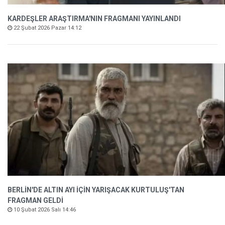
KARDEŞLER ARAŞTIRMA'NIN FRAGMANI YAYINLANDI
22 Şubat 2026 Pazar 14:12
BERLİN'DE ALTIN AYI İÇİN YARIŞACAK KURTULUŞ'TAN
FRAGMAN GELDİ
10 Şubat 2026 Salı 14:46