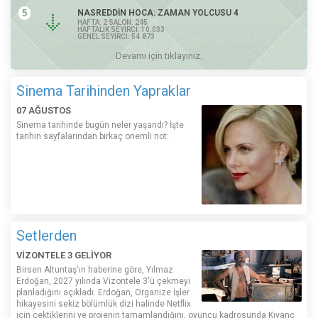
5
NASREDDİN HOCA: ZAMAN YOLCUSU 4
HAFTA: 2 SALON: 245
HAFTALIK SEYİRCİ: 10.033
GENEL SEYİRCİ: 54.873
Devamı için tıklayınız.
Sinema Tarihinden Yapraklar
07 AĞUSTOS
Sinema tarihinde bugün neler yaşandı? İşte
tarihin sayfalarından birkaç önemli not:
Setlerden
VİZONTELE 3 GELİYOR
Birsen Altuntaş'ın haberine göre, Yılmaz
Erdoğan, 2027 yılında Vizontele 3'ü çekmeyi
planladığını açıkladı. Erdoğan, Organize İşler
hikayesini sekiz bölümlük dizi halinde Netflix
için çektiklerini ve projenin tamamlandığını, oyuncu kadrosunda Kıvanç