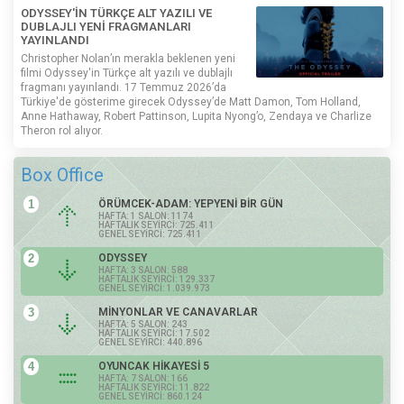
ODYSSEY'İN TÜRKÇE ALT YAZILI VE
DUBLAJLI YENİ FRAGMANLARI
YAYINLANDI
Christopher Nolan’ın merakla beklenen yeni
filmi Odyssey'in Türkçe alt yazılı ve dublajlı
fragmanı yayınlandı. 17 Temmuz 2026’da
Türkiye'de gösterime girecek Odyssey’de Matt Damon, Tom Holland,
Anne Hathaway, Robert Pattinson, Lupita Nyong’o, Zendaya ve Charlize
Theron rol alıyor.
Box Office
1
ÖRÜMCEK-ADAM: YEPYENİ BİR GÜN
HAFTA: 1 SALON: 1174
HAFTALIK SEYİRCİ: 725.411
GENEL SEYİRCİ: 725.411
2
ODYSSEY
HAFTA: 3 SALON: 588
HAFTALIK SEYİRCİ: 129.337
GENEL SEYİRCİ: 1.039.973
3
MİNYONLAR VE CANAVARLAR
HAFTA: 5 SALON: 243
HAFTALIK SEYİRCİ: 17.502
GENEL SEYİRCİ: 440.896
4
OYUNCAK HİKAYESİ 5
HAFTA: 7 SALON: 166
HAFTALIK SEYİRCİ: 11.822
GENEL SEYİRCİ: 860.124