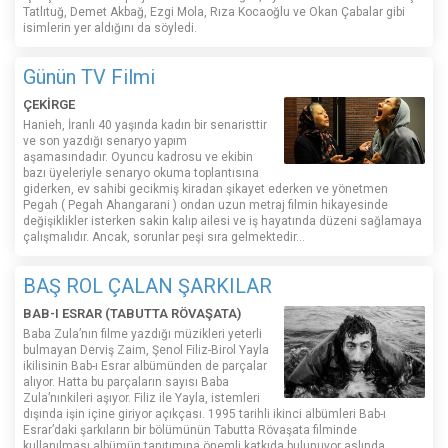
Tatlıtuğ, Demet Akbağ, Ezgi Mola, Rıza Kocaoğlu ve Okan Çabalar gibi
isimlerin yer aldığını da söyledi.
Günün TV Filmi
ÇEKİRGE
Hanieh, İranlı 40 yaşında kadın bir senaristtir
ve son yazdığı senaryo yapım
aşamasındadır. Oyuncu kadrosu ve ekibin
bazı üyeleriyle senaryo okuma toplantısına
giderken, ev sahibi gecikmiş kiradan şikayet ederken ve yönetmen
Pegah ( Pegah Ahangarani ) ondan uzun metraj filmin hikayesinde
değişiklikler isterken sakin kalıp ailesi ve iş hayatında düzeni sağlamaya
çalışmalıdır. Ancak, sorunlar peşi sıra gelmektedir...
BAŞ ROL ÇALAN ŞARKILAR
BAB-I ESRAR (TABUTTA RÖVAŞATA)
Baba Zula’nın filme yazdığı müzikleri yeterli
bulmayan Derviş Zaim, Şenol Filiz-Birol Yayla
ikilisinin Bab-ı Esrar albümünden de parçalar
alıyor. Hatta bu parçaların sayısı Baba
Zula’nınkileri aşıyor. Filiz ile Yayla, istemleri
dışında işin içine giriyor açıkçası. 1995 tarihli ikinci albümleri Bab-ı
Esrar’daki şarkıların bir bölümünün Tabutta Rövaşata filminde
kullanılması albümün tanıtımına önemli katkıda bulunuyor aslında.