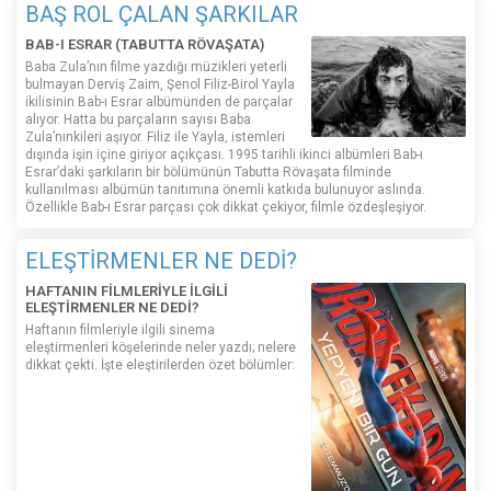
BAŞ ROL ÇALAN ŞARKILAR
BAB-I ESRAR (TABUTTA RÖVAŞATA)
Baba Zula’nın filme yazdığı müzikleri yeterli
bulmayan Derviş Zaim, Şenol Filiz-Birol Yayla
ikilisinin Bab-ı Esrar albümünden de parçalar
alıyor. Hatta bu parçaların sayısı Baba
Zula’nınkileri aşıyor. Filiz ile Yayla, istemleri
dışında işin içine giriyor açıkçası. 1995 tarihli ikinci albümleri Bab-ı
Esrar’daki şarkıların bir bölümünün Tabutta Rövaşata filminde
kullanılması albümün tanıtımına önemli katkıda bulunuyor aslında.
Özellikle Bab-ı Esrar parçası çok dikkat çekiyor, filmle özdeşleşiyor.
ELEŞTİRMENLER NE DEDİ?
HAFTANIN FİLMLERİYLE İLGİLİ
ELEŞTİRMENLER NE DEDİ?
Haftanın filmleriyle ilgili sinema
eleştirmenleri köşelerinde neler yazdı; nelere
dikkat çekti. İşte eleştirilerden özet bölümler: