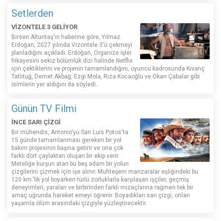
Setlerden
VİZONTELE 3 GELİYOR
Birsen Altuntaş'ın haberine göre, Yılmaz
Erdoğan, 2027 yılında Vizontele 3'ü çekmeyi
planladığını açıkladı. Erdoğan, Organize İşler
hikayesini sekiz bölümlük dizi halinde Netflix
için çektiklerini ve projenin tamamlandığını, oyuncu kadrosunda Kıvanç
Tatlıtuğ, Demet Akbağ, Ezgi Mola, Rıza Kocaoğlu ve Okan Çabalar gibi
isimlerin yer aldığını da söyledi.
Günün TV Filmi
İNCE SARI ÇİZGİ
Bir mühendis, Antonio'yu San Luis Potos'ta
15 günde tamamlanması gereken bir yol
bakım projesinin başına getirir ve ona çok
farklı dört çaylaktan oluşan bir ekip verir.
Meteliğe kurşun atan bu beş adam bir yolun
çizgilerini çizmek için işe alınır. Muhteşem manzaralar eşliğindeki bu
120 km.'lik yol boyarken türlü zorluklarla karşılaşan işçiler, geçmiş
deneyimleri, yaraları ve birbirinden farklı mizaçlarına rağmen tek bir
amaç uğrunda hareket emeyi öğrenir. Boyadıkları sarı çizgi, onları
yaşamla ölüm arasındaki çizgiyle yüzleştirecektir.