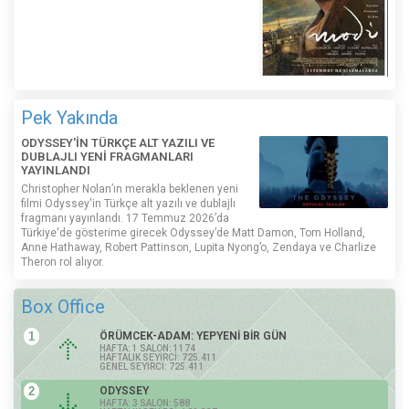
Pek Yakında
ODYSSEY'İN TÜRKÇE ALT YAZILI VE
DUBLAJLI YENİ FRAGMANLARI
YAYINLANDI
Christopher Nolan’ın merakla beklenen yeni
filmi Odyssey'in Türkçe alt yazılı ve dublajlı
fragmanı yayınlandı. 17 Temmuz 2026’da
Türkiye'de gösterime girecek Odyssey’de Matt Damon, Tom Holland,
Anne Hathaway, Robert Pattinson, Lupita Nyong’o, Zendaya ve Charlize
Theron rol alıyor.
Box Office
1
ÖRÜMCEK-ADAM: YEPYENİ BİR GÜN
HAFTA: 1 SALON: 1174
HAFTALIK SEYİRCİ: 725.411
GENEL SEYİRCİ: 725.411
2
ODYSSEY
HAFTA: 3 SALON: 588