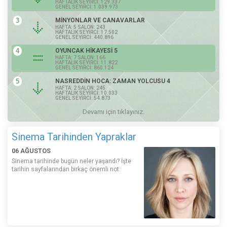
HAFTALIK SEYİRCİ: 129.337
GENEL SEYİRCİ: 1.039.973
3
MİNYONLAR VE CANAVARLAR
HAFTA: 5 SALON: 243
HAFTALIK SEYİRCİ: 17.502
GENEL SEYİRCİ: 440.896
4
OYUNCAK HİKAYESİ 5
HAFTA: 7 SALON: 166
HAFTALIK SEYİRCİ: 11.822
GENEL SEYİRCİ: 860.124
5
NASREDDİN HOCA: ZAMAN YOLCUSU 4
HAFTA: 2 SALON: 245
HAFTALIK SEYİRCİ: 10.033
GENEL SEYİRCİ: 54.873
Devamı için tıklayınız.
Sinema Tarihinden Yapraklar
06 AĞUSTOS
Sinema tarihinde bugün neler yaşandı? İşte
tarihin sayfalarından birkaç önemli not: