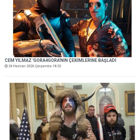
CEM YILMAZ 'GORA4GORA'NIN ÇEKİMLERİNE BAŞLADI
24 Haziran 2026 Çarşamba 18:32