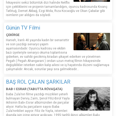
hikayesini sekiz bölümlük dizi halinde Netflix
için çektiklerini ve projenin tamamlandığını, oyuncu kadrosunda Kıvanç
Tatlıtuğ, Demet Akbağ, Ezgi Mola, Rıza Kocaoğlu ve Okan Çabalar gibi
isimlerin yer aldığını da söyledi.
Günün TV Filmi
ÇEKİRGE
Hanieh, İranlı 40 yaşında kadın bir senaristtir
ve son yazdığı senaryo yapım
aşamasındadır. Oyuncu kadrosu ve ekibin
bazı üyeleriyle senaryo okuma toplantısına
giderken, ev sahibi gecikmiş kiradan şikayet ederken ve yönetmen
Pegah ( Pegah Ahangarani ) ondan uzun metraj filmin hikayesinde
değişiklikler isterken sakin kalıp ailesi ve iş hayatında düzeni sağlamaya
çalışmalıdır. Ancak, sorunlar peşi sıra gelmektedir...
BAŞ ROL ÇALAN ŞARKILAR
BAB-I ESRAR (TABUTTA RÖVAŞATA)
Baba Zula’nın filme yazdığı müzikleri yeterli
bulmayan Derviş Zaim, Şenol Filiz-Birol Yayla
ikilisinin Bab-ı Esrar albümünden de parçalar
alıyor. Hatta bu parçaların sayısı Baba
Zula’nınkileri aşıyor. Filiz ile Yayla, istemleri
dışında işin içine giriyor açıkçası. 1995 tarihli ikinci albümleri Bab-ı