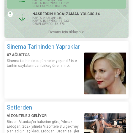
HAFTA: 7 SALON: 166
HAFTALIK SEYİRCİ: 11.822
GENEL SEYİRCİ: 860.124
5
NASREDDİN HOCA: ZAMAN YOLCUSU 4
HAFTA: 2 SALON: 245
HAFTALIK SEYİRCİ: 10.033
GENEL SEYİRCİ: 54.873
Devamı için tıklayınız.
Sinema Tarihinden Yapraklar
07 AĞUSTOS
Sinema tarihinde bugün neler yaşandı? İşte
tarihin sayfalarından birkaç önemli not:
Setlerden
VİZONTELE 3 GELİYOR
Birsen Altuntaş'ın haberine göre, Yılmaz
Erdoğan, 2027 yılında Vizontele 3'ü çekmeyi
planladığını açıkladı. Erdoğan, Organize İşler