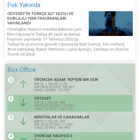
Pek Yakında
ODYSSEY'İN TÜRKÇE ALT YAZILI VE
DUBLAJLI YENİ FRAGMANLARI
YAYINLANDI
Christopher Nolan’ın merakla beklenen yeni
filmi Odyssey'in Türkçe alt yazılı ve dublajlı
fragmanı yayınlandı. 17 Temmuz 2026’da
Türkiye'de gösterime girecek Odyssey’de Matt Damon, Tom Holland,
Anne Hathaway, Robert Pattinson, Lupita Nyong’o, Zendaya ve Charlize
Theron rol alıyor.
Box Office
1
ÖRÜMCEK-ADAM: YEPYENİ BİR GÜN
HAFTA: 1 SALON: 1174
HAFTALIK SEYİRCİ: 725.411
GENEL SEYİRCİ: 725.411
2
ODYSSEY
HAFTA: 3 SALON: 588
HAFTALIK SEYİRCİ: 129.337
GENEL SEYİRCİ: 1.039.973
3
MİNYONLAR VE CANAVARLAR
HAFTA: 5 SALON: 243
HAFTALIK SEYİRCİ: 17.502
GENEL SEYİRCİ: 440.896
4
OYUNCAK HİKAYESİ 5