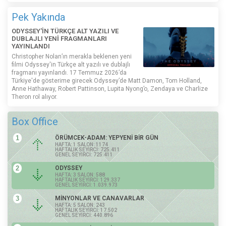
Pek Yakında
ODYSSEY'İN TÜRKÇE ALT YAZILI VE
DUBLAJLI YENİ FRAGMANLARI
YAYINLANDI
Christopher Nolan’ın merakla beklenen yeni
filmi Odyssey'in Türkçe alt yazılı ve dublajlı
fragmanı yayınlandı. 17 Temmuz 2026’da
Türkiye'de gösterime girecek Odyssey’de Matt Damon, Tom Holland,
Anne Hathaway, Robert Pattinson, Lupita Nyong’o, Zendaya ve Charlize
Theron rol alıyor.
Box Office
1
ÖRÜMCEK-ADAM: YEPYENİ BİR GÜN
HAFTA: 1 SALON: 1174
HAFTALIK SEYİRCİ: 725.411
GENEL SEYİRCİ: 725.411
2
ODYSSEY
HAFTA: 3 SALON: 588
HAFTALIK SEYİRCİ: 129.337
GENEL SEYİRCİ: 1.039.973
3
MİNYONLAR VE CANAVARLAR
HAFTA: 5 SALON: 243
HAFTALIK SEYİRCİ: 17.502
GENEL SEYİRCİ: 440.896