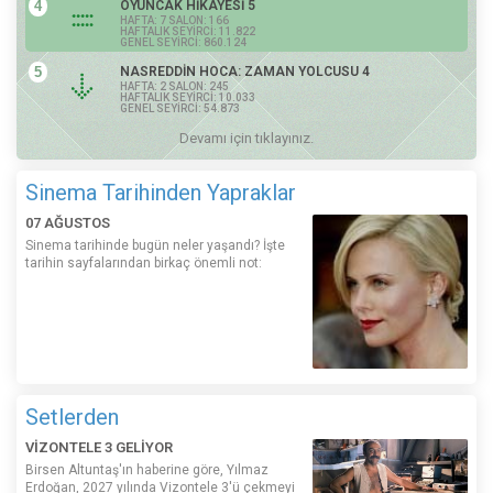
4
OYUNCAK HİKAYESİ 5
HAFTA: 7 SALON: 166
HAFTALIK SEYİRCİ: 11.822
GENEL SEYİRCİ: 860.124
5
NASREDDİN HOCA: ZAMAN YOLCUSU 4
HAFTA: 2 SALON: 245
HAFTALIK SEYİRCİ: 10.033
GENEL SEYİRCİ: 54.873
Devamı için tıklayınız.
Sinema Tarihinden Yapraklar
07 AĞUSTOS
Sinema tarihinde bugün neler yaşandı? İşte
tarihin sayfalarından birkaç önemli not:
Setlerden
VİZONTELE 3 GELİYOR
Birsen Altuntaş'ın haberine göre, Yılmaz
Erdoğan, 2027 yılında Vizontele 3'ü çekmeyi