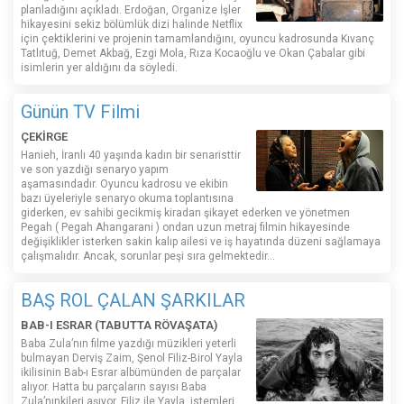
planladığını açıkladı. Erdoğan, Organize İşler
hikayesini sekiz bölümlük dizi halinde Netflix
için çektiklerini ve projenin tamamlandığını, oyuncu kadrosunda Kıvanç
Tatlıtuğ, Demet Akbağ, Ezgi Mola, Rıza Kocaoğlu ve Okan Çabalar gibi
isimlerin yer aldığını da söyledi.
Günün TV Filmi
ÇEKİRGE
Hanieh, İranlı 40 yaşında kadın bir senaristtir
ve son yazdığı senaryo yapım
aşamasındadır. Oyuncu kadrosu ve ekibin
bazı üyeleriyle senaryo okuma toplantısına
giderken, ev sahibi gecikmiş kiradan şikayet ederken ve yönetmen
Pegah ( Pegah Ahangarani ) ondan uzun metraj filmin hikayesinde
değişiklikler isterken sakin kalıp ailesi ve iş hayatında düzeni sağlamaya
çalışmalıdır. Ancak, sorunlar peşi sıra gelmektedir...
BAŞ ROL ÇALAN ŞARKILAR
BAB-I ESRAR (TABUTTA RÖVAŞATA)
Baba Zula’nın filme yazdığı müzikleri yeterli
bulmayan Derviş Zaim, Şenol Filiz-Birol Yayla
ikilisinin Bab-ı Esrar albümünden de parçalar
alıyor. Hatta bu parçaların sayısı Baba
Zula’nınkileri aşıyor. Filiz ile Yayla, istemleri